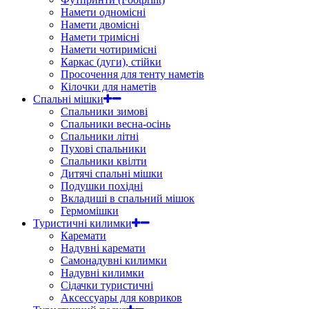
Намети одномісні
Намети двомісні
Намети тримісні
Намети чотиримісні
Каркас (дуги), стійки
Просочення для тенту наметів
Кілочки для наметів
Спальні мішки
Спальники зимові
Спальники весна-осінь
Спальники літні
Пухові спальники
Спальники квілти
Дитячі спальні мішки
Подушки похідні
Вкладиші в спальний мішок
Гермомішки
Туристичні килимки
Каремати
Надувні каремати
Самонадувні килимки
Надувні килимки
Сідачки туристичні
Аксессуары для ковриков