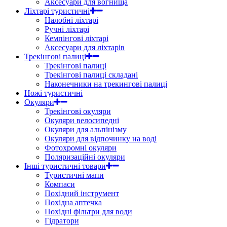
Аксесуари для вогнища
Ліхтарі туристичні
Налобні ліхтарі
Ручні ліхтарі
Кемпінгові ліхтарі
Аксесуари для ліхтарів
Трекінгові палиці
Трекінгові палиці
Трекінгові палиці складані
Наконечники на трекингові палиці
Ножі туристичні
Окуляри
Трекінгові окуляри
Окуляри велосипедні
Окуляри для альпінізму
Окуляри для відпочинку на воді
Фотохромні окуляри
Поляризаційні окуляри
Інші туристичні товари
Туристичні мапи
Компаси
Похідний інструмент
Похідна аптечка
Похідні фільтри для води
Гідратори