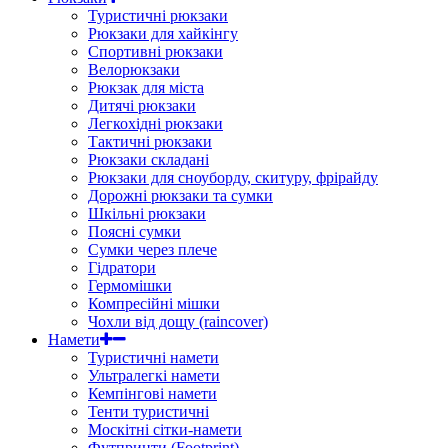
Туристичні рюкзаки
Рюкзаки для хайкінгу
Спортивні рюкзаки
Велорюкзаки
Рюкзак для міста
Дитячі рюкзаки
Легкохідні рюкзаки
Тактичні рюкзаки
Рюкзаки складані
Рюкзаки для сноуборду, скитуру, фрірайду
Дорожні рюкзаки та сумки
Шкільні рюкзаки
Поясні сумки
Сумки через плече
Гідратори
Гермомішки
Компресійні мішки
Чохли від дощу (raincover)
Намети
Туристичні намети
Ультралегкі намети
Кемпінгові намети
Тенти туристичні
Москітні сітки-намети
Футпринти (Footprint)