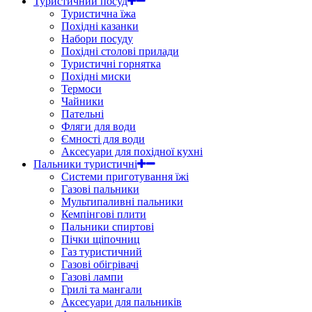
Туристичний посуд
Туристична їжа
Похідні казанки
Набори посуду
Похідні столові прилади
Туристичні горнятка
Похідні миски
Термоси
Чайники
Пательні
Фляги для води
Ємності для води
Аксесуари для похідної кухні
Пальники туристичні
Системи приготування їжі
Газові пальники
Мультипаливні пальники
Кемпінгові плити
Пальники спиртові
Пічки щіпочниц
Газ туристичний
Газові обігрівачі
Газові лампи
Грилі та мангали
Аксесуари для пальників