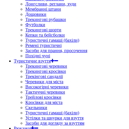
Лонгсливи, реглани, худи
Мембранні штани
Дощовики
Трекингові рубашки
Футболки
Трекингові шорти
Кепки та бейсболки
Туристичні гамаші (бахіли)
Ремені туристичні
Засоби для прання, просочення
Похідні чуні
Туристичне взуття
Трекингові черевики
Трекингові кросівки
Трекінгові сандалії
Черевики для міста
Високогірні черевики
Тактиччні черевики
Трейлові кросівки
Кросівки для міста
Скельники
Туристичні гамаші (бахіли)
Устілки та шнурки для взуття
Засоби для догляду за взуттям
Рюкзаки