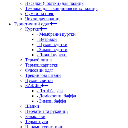
Насадки (чобітки) для палиць
Темляки для скандинавських палиць
Сумки на пояс
Чохли для палиць
Туристичний одяг
Куртки
- Мембранні куртки
- Ветрівки
- Пухові куртки
- Зимові куртки
- Лижні куртки
Термобілизна
Термошкарпетки
Флісовий одяг
Трекингові штани
Пухові светри
БАФФи
- Літні баффи
- Демісезонні баффи
- Зимові баффи
Шапки
Перчатки та рукавиці
Балаклави
Термотруси
Панами туристичні