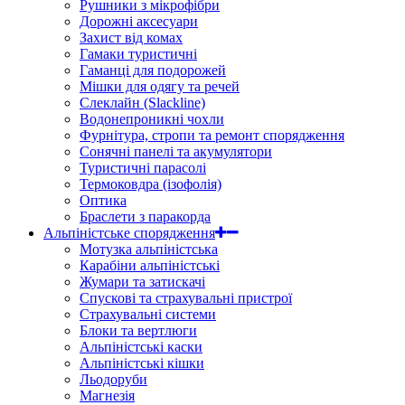
Рушники з мікрофібри
Дорожні аксесуари
Захист від комах
Гамаки туристичні
Гаманці для подорожей
Мішки для одягу та речей
Слеклайн (Slackline)
Водонепроникні чохли
Фурнітура, стропи та ремонт спорядження
Сонячні панелі та акумулятори
Туристичні парасолі
Термоковдра (ізофолія)
Оптика
Браслети з паракорда
Альпіністське спорядження
Мотузка альпіністська
Карабіни альпіністські
Жумари та затискачі
Спускові та страхувальні пристрої
Страхувальні системи
Блоки та вертлюги
Альпіністські каски
Альпіністські кішки
Льодоруби
Магнезія