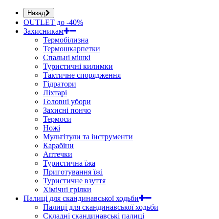
Назад
OUTLET до -40%
Захисникам
Термобілизна
Термошкарпетки
Спальні мішкі
Туристичні килимки
Тактичне спорядження
Гідратори
Ліхтарі
Головні убори
Захисні пончо
Термоси
Ножі
Мультітули та інструменти
Карабіни
Аптечки
Туристична їжа
Приготування їжі
Туристичне взуття
Хімічні грілки
Палиці для скандинавської ходьби
Палиці для скандинавської ходьби
Складні скандинавські палиці