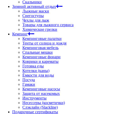
Скальники
Зимний активный отдых
Лыжные маски
Снегоступы
Чехлы для лыж
Товары для лыжного сервиса
Химические грелки
Кемпинг
Кемпинговые палатки
Тенты от солнца и дождя
Кемпинговая мебель
Спальные мешки
Кемпинговые фонари
Коврики и карематы
Готовка еды
Котелки (каны)
Ёмкости для воды
Посуда
Гамаки
Кемпинговые насосы
Защита от насекомых
Инструменты
Несессеры (косметички)
Слэклайн (Slackline)
Подарочные сертификаты