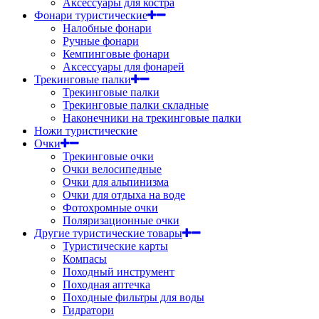
Аксессуары для костра
Фонари туристические
Налобные фонари
Ручные фонари
Кемпинговые фонари
Аксессуары для фонарей
Трекинговые палки
Трекинговые палки
Трекинговые палки складные
Наконечники на трекинговые палки
Ножи туристические
Очки
Трекинговые очки
Очки велосипедные
Очки для альпинизма
Очки для отдыха на воде
Фотохромные очки
Поляризационные очки
Другие туристические товары
Туристические карты
Компасы
Походный инструмент
Походная аптечка
Походные фильтры для воды
Гидратори