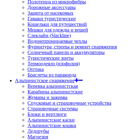
Полотенца из микрофибры
Дорожные аксессуары
Защита от насекомых
Гамаки туристические
Кошельки для путешествий
Мешки для одежды и вещей
Слеклайн (Slackline)
Водонепроницаемые чехлы
Фурнитура, стропы и ремонт снаряжения
Солнечный панели и аккумуляторы
Туристические зонты
Термоодеяло (изофолия)
Оптика
Браслеты из паракорда
Альпинистское снаряжение
Веревка альпинистская
Карабины альпинистские
Жумары и зажимы
Спусковые и страховочные устройства
Страховочные системы
Блоки и вертлюги
Альпинистские каски
Альпинистские кошки
Ледорубы
Магнезия