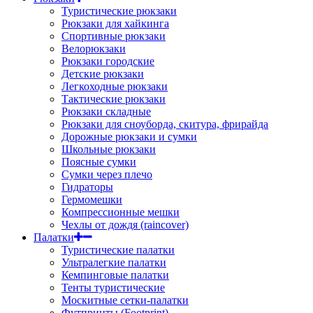
Туристические рюкзаки
Рюкзаки для хайкинга
Спортивные рюкзаки
Велорюкзаки
Рюкзаки городские
Детские рюкзаки
Легкоходные рюкзаки
Тактические рюкзаки
Рюкзаки складные
Рюкзаки для сноуборда, скитура, фрирайда
Дорожные рюкзаки и сумки
Школьные рюкзаки
Поясные сумки
Сумки через плечо
Гидраторы
Гермомешки
Компрессионные мешки
Чехлы от дождя (raincover)
Палатки
Туристические палатки
Ультралегкие палатки
Кемпинговые палатки
Тенты туристические
Москитные сетки-палатки
Футпринты (Footprint)