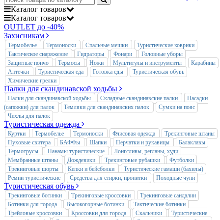
Каталог
товаров
Каталог
товаров
OUTLET до -40%
Захисникам
Термобелье
Термоноски
Спальные мешки
Туристические коврики
Тактическое снаряжение
Гидраторы
Фонари
Головные уборы
Защитные пончо
Термосы
Ножи
Мультитулы и инструменты
Карабины
Аптечки
Туристическая еда
Готовка еды
Туристическая обувь
Химические грелки
Палки для скандинавской ходьбы
Палки для скандинавской ходьбы
Складные скандинавские палки
Насадки
(сапожки) для палок
Темляки для скандинавских палок
Сумки на пояс
Чехлы для палок
Туристическая одежда
Куртки
Термобелье
Термоноски
Флисовая одежда
Трекинговые штаны
Пуховые свитера
БАФФы
Шапки
Перчатки и рукавицы
Балаклавы
Термотрусы
Панамы туристические
Лонгсливы, регланы, худи
Мембранные штаны
Дождевики
Трекинговые рубашки
Футболки
Трекинговые шорты
Кепки и бейсболки
Туристические гамаши (бахилы)
Ремни туристические
Средства для стирки, пропитки
Походные чуни
Туристическая обувь
Трекинговые ботинки
Трекинговые кроссовки
Трекинговые сандалии
Ботинки для города
Высокогорные ботинки
Тактические ботинки
Трейловые кроссовки
Кроссовки для города
Скальники
Туристические