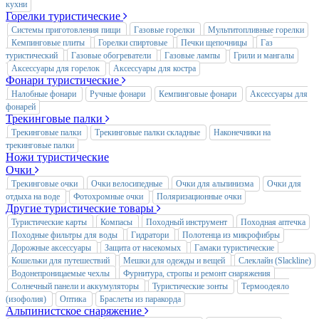
кухни
Горелки туристические
Системы приготовления пищи
Газовые горелки
Мультитопливные горелки
Кемпинговые плиты
Горелки спиртовые
Печки щепочницы
Газ
туристический
Газовые обогреватели
Газовые лампы
Грили и мангалы
Аксессуары для горелок
Аксессуары для костра
Фонари туристические
Налобные фонари
Ручные фонари
Кемпинговые фонари
Аксессуары для
фонарей
Трекинговые палки
Трекинговые палки
Трекинговые палки складные
Наконечники на
трекинговые палки
Ножи туристические
Очки
Трекинговые очки
Очки велосипедные
Очки для альпинизма
Очки для
отдыха на воде
Фотохромные очки
Поляризационные очки
Другие туристические товары
Туристические карты
Компасы
Походный инструмент
Походная аптечка
Походные фильтры для воды
Гидратори
Полотенца из микрофибры
Дорожные аксессуары
Защита от насекомых
Гамаки туристические
Кошельки для путешествий
Мешки для одежды и вещей
Слеклайн (Slackline)
Водонепроницаемые чехлы
Фурнитура, стропы и ремонт снаряжения
Солнечный панели и аккумуляторы
Туристические зонты
Термоодеяло
(изофолия)
Оптика
Браслеты из паракорда
Альпинистское снаряжение