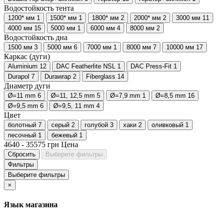
Водостойкость тента
1200* мм
1
1500* мм
1
1800* мм
2
2000* мм
2
3000 мм
11
4000 мм
15
5000 мм
1
6000 мм
4
8000 мм
2
Водостойкость дна
1500 мм
3
5000 мм
6
7000 мм
1
8000 мм
7
10000 мм
17
Каркас (дуги)
Aluminium
12
DAC Featherlite NSL
1
DAC Press-Fit
1
Durapol
7
Durawrap
2
Fiberglass
14
Диаметр дуги
Ø=11 mm
6
Ø=11, 12,5 mm
5
Ø=7,9 mm
1
Ø=8,5 mm
16
Ø=9,5 mm
6
Ø=9,5, 11 mm
4
Цвет
болотный
7
серый
2
голубой
3
хаки
2
оливковый
1
песочный
1
бежевый
1
4640
-
35575
грн
Цена
Сбросить
Выберите фильтры
Фильтры
Выберите фильтры
×
Язык магазина