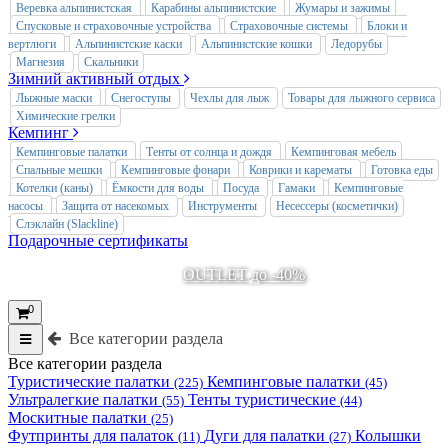
Веревка альпинистская
Карабины альпинистские
Жумары и зажимы
Спусковые и страховочные устройства
Страховочные системы
Блоки и
вертлюги
Альпинистские каски
Альпинистские кошки
Ледорубы
Магнезия
Скальники
Зимний активный отдых
Лыжные маски
Снегоступы
Чехлы для лыж
Товары для лыжного сервиса
Химические грелки
Кемпинг
Кемпинговые палатки
Тенты от солнца и дождя
Кемпинговая мебель
Спальные мешки
Кемпинговые фонари
Коврики и карематы
Готовка еды
Котелки (каны)
Ёмкости для воды
Посуда
Гамаки
Кемпинговые
насосы
Защита от насекомых
Инструменты
Несессеры (косметички)
Слэклайн (Slackline)
Подарочные сертификаты
OUTLET до -40%
0
Все категории раздела
Все категории раздела
Туристические палатки
Кемпинговые палатки
(225)
(45)
Ультралегкие палатки
Тенты туристические
(55)
(44)
Москитные палатки
(25)
Футпринты для палаток
Дуги для палатки
Колышки
(11)
(27)