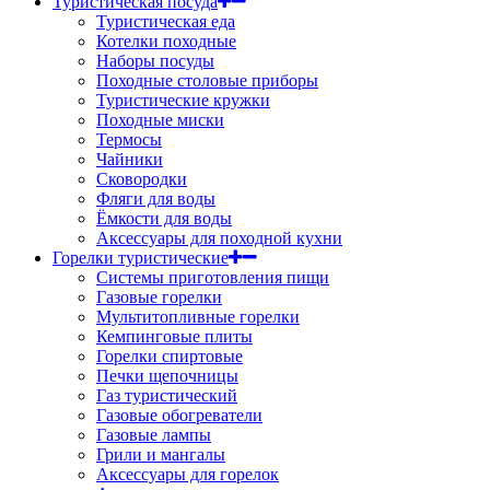
Туристическая посуда
Туристическая еда
Котелки походные
Наборы посуды
Походные столовые приборы
Туристические кружки
Походные миски
Термосы
Чайники
Сковородки
Фляги для воды
Ёмкости для воды
Аксессуары для походной кухни
Горелки туристические
Системы приготовления пищи
Газовые горелки
Мультитопливные горелки
Кемпинговые плиты
Горелки спиртовые
Печки щепочницы
Газ туристический
Газовые обогреватели
Газовые лампы
Грили и мангалы
Аксессуары для горелок