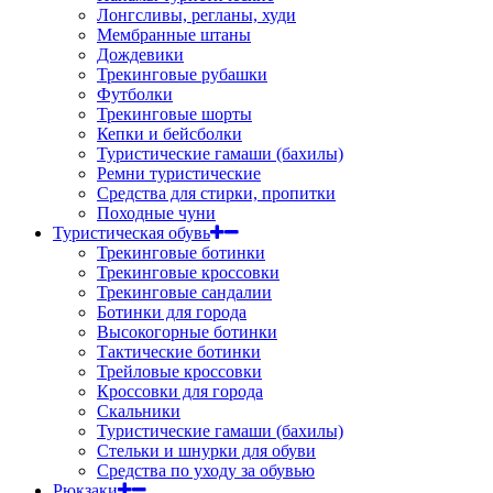
Лонгсливы, регланы, худи
Мембранные штаны
Дождевики
Трекинговые рубашки
Футболки
Трекинговые шорты
Кепки и бейсболки
Туристические гамаши (бахилы)
Ремни туристические
Средства для стирки, пропитки
Походные чуни
Туристическая обувь
Трекинговые ботинки
Трекинговые кроссовки
Трекинговые сандалии
Ботинки для города
Высокогорные ботинки
Тактические ботинки
Трейловые кроссовки
Кроссовки для города
Скальники
Туристические гамаши (бахилы)
Стельки и шнурки для обуви
Средства по уходу за обувью
Рюкзаки