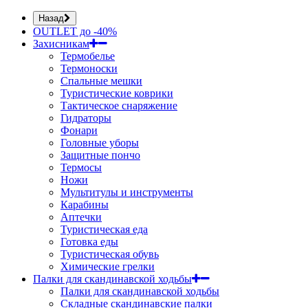
Назад
OUTLET до -40%
Захисникам
Термобелье
Термоноски
Спальные мешки
Туристические коврики
Тактическое снаряжение
Гидраторы
Фонари
Головные уборы
Защитные пончо
Термосы
Ножи
Мультитулы и инструменты
Карабины
Аптечки
Туристическая еда
Готовка еды
Туристическая обувь
Химические грелки
Палки для скандинавской ходьбы
Палки для скандинавской ходьбы
Складные скандинавские палки