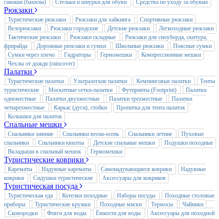
гамаши (бахилы)
Стельки и шнурки для обуви
Средства по уходу за обувью
Рюкзаки
Туристические рюкзаки
Рюкзаки для хайкинга
Спортивные рюкзаки
Велорюкзаки
Рюкзаки городские
Детские рюкзаки
Легкоходные рюкзаки
Тактические рюкзаки
Рюкзаки складные
Рюкзаки для сноуборда, скитура,
фрирайда
Дорожные рюкзаки и сумки
Школьные рюкзаки
Поясные сумки
Сумки через плечо
Гидраторы
Гермомешки
Компрессионные мешки
Чехлы от дождя (raincover)
Палатки
Туристические палатки
Ультралегкие палатки
Кемпинговые палатки
Тенты
туристические
Москитные сетки-палатки
Футпринты (Footprint)
Палатки
одноместные
Палатки двухместные
Палатки трехместные
Палатки
четырехместные
Каркас (дуги), стойки
Пропитка для тента палаток
Колышки для палаток
Спальные мешки
Спальники зимние
Спальники весна-осень
Спальники летние
Пуховые
спальники
Спальники квилты
Детские спальные мешки
Подушки походные
Вкладыши в спальный мешок
Гермомешки
Туристические коврики
Карематы
Надувные карематы
Самонадувающиеся коврики
Надувные
коврики
Сидушки туристические
Аксессуары для ковриков
Туристическая посуда
Туристическая еда
Котелки походные
Наборы посуды
Походные столовые
приборы
Туристические кружки
Походные миски
Термосы
Чайники
Сковородки
Фляги для воды
Ёмкости для воды
Аксессуары для походной