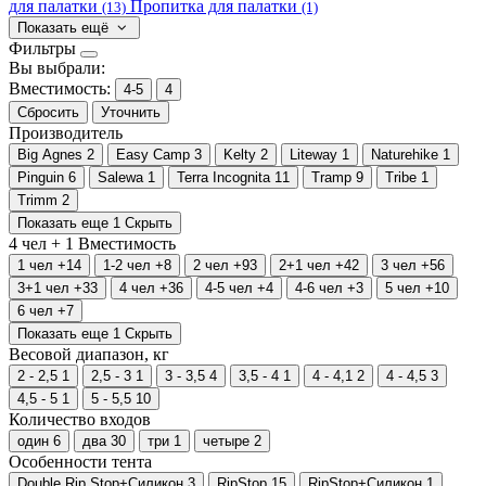
для палатки
Пропитка для палатки
(13)
(1)
Показать ещё
Фильтры
Вы выбрали:
Вместимость:
4-5
4
Сбросить
Уточнить
Производитель
Big Agnes
2
Easy Camp
3
Kelty
2
Liteway
1
Naturehike
1
Pinguin
6
Salewa
1
Terra Incognita
11
Tramp
9
Tribe
1
Trimm
2
Показать еще 1
Скрыть
4 чел +
1
Вместимость
1 чел
+14
1-2 чел
+8
2 чел
+93
2+1 чел
+42
3 чел
+56
3+1 чел
+33
4 чел
+36
4-5 чел
+4
4-6 чел
+3
5 чел
+10
6 чел
+7
Показать еще 1
Скрыть
Весовой диапазон, кг
2 - 2,5
1
2,5 - 3
1
3 - 3,5
4
3,5 - 4
1
4 - 4,1
2
4 - 4,5
3
4,5 - 5
1
5 - 5,5
10
Количество входов
один
6
два
30
три
1
четыре
2
Особенности тента
Double Rip Stop+Силикон
3
RipStop
15
RipStop+Силикон
1