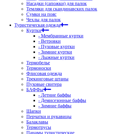
Насадки (сапожки) для палок
Темляки для скандинавских палок
Сумки на пояс
Чехлы для палок
Туристическая одежда
Куртки
- Мембранные куртки
- Ветровки
- Пуховые куртки
- Зимние куртки
- Лыжные куртки
Термобелье
Термоноски
Флисовая одежда
Трекинговые штаны
Пуховые свитера
БАФФы
- Летние баффы
- Демисезонные баффы
- Зимние баффы
Шапки
Перчатки и рукавицы
Балаклавы
Термотрусы
Панамы туристические