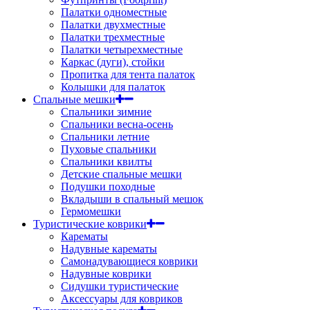
Палатки одноместные
Палатки двухместные
Палатки трехместные
Палатки четырехместные
Каркас (дуги), стойки
Пропитка для тента палаток
Колышки для палаток
Спальные мешки
Спальники зимние
Спальники весна-осень
Спальники летние
Пуховые спальники
Спальники квилты
Детские спальные мешки
Подушки походные
Вкладыши в спальный мешок
Гермомешки
Туристические коврики
Карематы
Надувные карематы
Самонадувающиеся коврики
Надувные коврики
Сидушки туристические
Аксессуары для ковриков