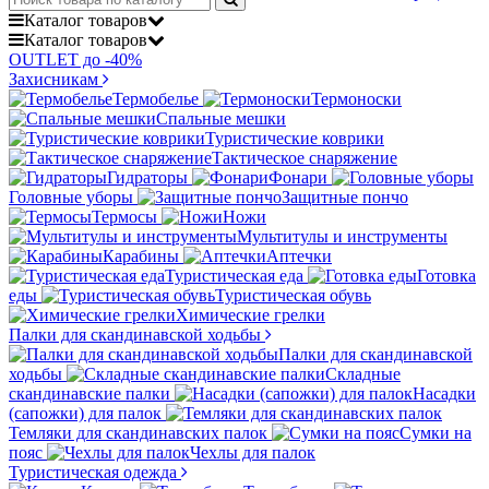
Каталог
товаров
Каталог
товаров
OUTLET до -40%
Захисникам
Термобелье
Термоноски
Спальные мешки
Туристические коврики
Тактическое снаряжение
Гидраторы
Фонари
Головные уборы
Защитные пончо
Термосы
Ножи
Мультитулы и инструменты
Карабины
Аптечки
Туристическая еда
Готовка
еды
Туристическая обувь
Химические грелки
Палки для скандинавской ходьбы
Палки для скандинавской
ходьбы
Складные
скандинавские палки
Насадки
(сапожки) для палок
Темляки для скандинавских палок
Сумки на
пояс
Чехлы для палок
Туристическая одежда