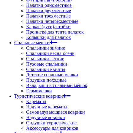
Палатки одноместные
Палатки двухместные
Палатки трехместные
Палатки четырехместные
Каркас (дуги), стойки
Пропитка для тента палаток
Колышки для палаток
Спальные мешки
Спальники зимние
Спальники весна-осень
Спальники летние
Пуховые спальники
Спальники квилты
Детские спальные мешки
Подушки походные
Вкладыши в спальный мешок
Гермомешки
Туристические коврики
Карематы
Надувные карематы
Самонадувающиеся коврики
Надувные коврики
Сидушки туристические
Аксессуары для ковриков