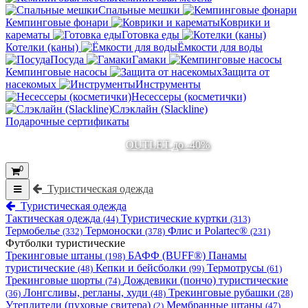
Спальные мешки
Кемпинговые фонари
Коврики и
карематы
Готовка еды
Котелки (каны)
Ёмкости для воды
Посуда
Гамаки
Кемпинговые насосы
Защита от
насекомых
Инструменты
Несессеры (косметички)
Слэклайн (Slackline)
Подарочные сертификаты
OUTLET до -40%
0
Туристическая одежда
Туристическая одежда
Тактическая одежда
Туристические куртки
(44)
(313)
Термобелье
Термоноски
Флис и Polartec®
(332)
(378)
(231)
Футболки туристические
Трекинговые штаны
БАФФ (BUFF®)
Панамы
(198)
туристические
Кепки и бейсболки
Термотрусы
(48)
(99)
(61)
Трекинговые шорты
Дождевики (пончо) туристические
(74)
Лонгсливы, регланы, худи
Трекинговые рубашки
(36)
(48)
(28)
Утеплители (пуховые свитера)
Мембранные штаны
(2)
(47)