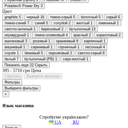
Polartec® Power Dry
3
Цвет
graphite
5
черный
16
темно-серый
5
болотный
5
серый
6
темно-синий
7
синий
5
голубой
2
желтый
1
лимонный
1
светло-зеленый
1
бирюзовый
2
бутылочный
13
изумрудный
1
темно-оливковый
4
красный
2
коралловый
2
малиновый
3
розовый
1
оранжевый
8
кирпичный
1
вишневый
1
сиреневый
1
горчичный
1
песочный
4
coyote
1
бежевый
5
персиковый
2
светло-серый
8
белый
7
бутылочный (PB)
1
серо-желтый
1
Показать еще 22
Скрыть
395
-
5710
грн
Цена
Сбросить
Выберите фильтры
Фильтры
Выберите фильтры
×
Язык магазина
Спробуємо українською?
UA
RU
Закрыть