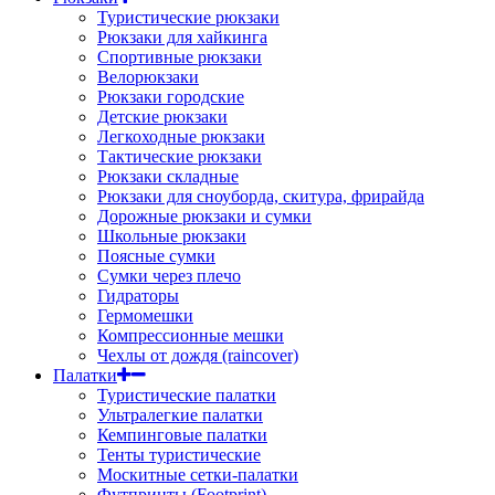
Туристические рюкзаки
Рюкзаки для хайкинга
Спортивные рюкзаки
Велорюкзаки
Рюкзаки городские
Детские рюкзаки
Легкоходные рюкзаки
Тактические рюкзаки
Рюкзаки складные
Рюкзаки для сноуборда, скитура, фрирайда
Дорожные рюкзаки и сумки
Школьные рюкзаки
Поясные сумки
Сумки через плечо
Гидраторы
Гермомешки
Компрессионные мешки
Чехлы от дождя (raincover)
Палатки
Туристические палатки
Ультралегкие палатки
Кемпинговые палатки
Тенты туристические
Москитные сетки-палатки
Футпринты (Footprint)