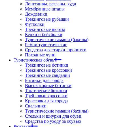
Лонгсливы, регланы, худи
Мембранные штаны
Дождевики
Трекинговые рубашки
Футболки
Трекинговые шорты
Кепки и бейсболки
Туристические гамаши (бахилы)
Ремни туристические
Средства для стирки, пропитки
Походные чуни
Туристическая обувь
Трекинговые ботинки
Трекинговые кроссовки
Трекинговые сандалии
Ботинки для города
Высокогорные ботинки
Тактические ботинки
Трейловые кроссовки
Кроссовки для города
Скальники
Туристические гамаши (бахилы)
Стельки и шнурки для обуви
Средства по уходу за обувью
Рюкзаки