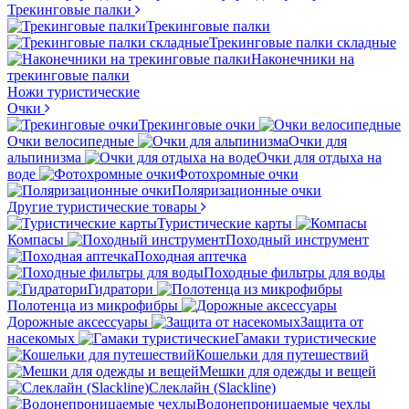
Трекинговые палки
Трекинговые палки
Трекинговые палки складные
Наконечники на
трекинговые палки
Ножи туристические
Очки
Трекинговые очки
Очки велосипедные
Очки для
альпинизма
Очки для отдыха на
воде
Фотохромные очки
Поляризационные очки
Другие туристические товары
Туристические карты
Компасы
Походный инструмент
Походная аптечка
Походные фильтры для воды
Гидратори
Полотенца из микрофибры
Дорожные аксессуары
Защита от
насекомых
Гамаки туристические
Кошельки для путешествий
Мешки для одежды и вещей
Слеклайн (Slackline)
Водонепроницаемые чехлы