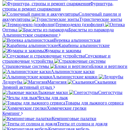
Фурнитура,
стропы и ремонт снаряжения
Солнечный панели и
аккумуляторы
Туристические зонты
Термоодеяло (изофолия)
Оптика
Браслеты из паракорда
Альпинистское снаряжение
Веревка альпинистская
Карабины альпинистские
Жумары и зажимы
Спусковые и
страховочные устройства
Страховочные системы
Блоки и вертлюги
Альпинистские каски
Альпинистские кошки
Ледорубы
Магнезия
Скальники
Зимний активный отдых
Лыжные маски
Снегоступы
Чехлы для лыж
Товары для лыжного сервиса
Химические грелки
Кемпинг
Кемпинговые палатки
Тенты от солнца и дождя
Кемпинговая мебель