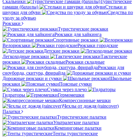
Скальники
Туристические
гамаши (бахилы)
Стельки и
шнурки для обуви
Средства по
уходу за обувью
Рюкзаки
Туристические рюкзаки
Рюкзаки для хайкинга
Спортивные рюкзаки
Велорюкзаки
Рюкзаки городские
Детские рюкзаки
Легкоходные рюкзаки
Тактические
рюкзаки
Рюкзаки складные
Рюкзаки для
сноуборда, скитура, фрирайда
Дорожные рюкзаки и сумки
Школьные
рюкзаки
Поясные сумки
Сумки через плечо
Гидраторы
Гермомешки
Компрессионные мешки
Чехлы от дождя (raincover)
Палатки
Туристические палатки
Ультралегкие палатки
Кемпинговые палатки
Тенты туристические