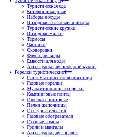
Туристическая посуда
Туристическая еда
Котелки походные
Наборы посуды
Походные столовые приборы
Туристические кружки
Походные миски
Термосы
Чайники
Сковородки
Фляги для воды
Ёмкости для воды
Аксессуары для походной кухни
Горелки туристические
Системы приготовления пищи
Газовые горелки
Мультитопливные горелки
Кемпинговые плиты
Горелки спиртовые
Печки щепочницы
Газ туристический
Газовые обогреватели
Газовые лампы
Грили и мангалы
Аксессуары для горелок