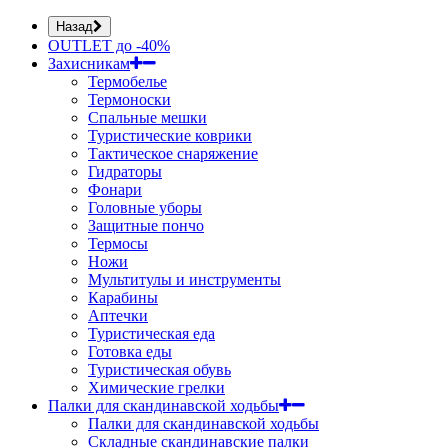
Назад
OUTLET до -40%
Захисникам
Термобелье
Термоноски
Спальные мешки
Туристические коврики
Тактическое снаряжение
Гидраторы
Фонари
Головные уборы
Защитные пончо
Термосы
Ножи
Мультитулы и инструменты
Карабины
Аптечки
Туристическая еда
Готовка еды
Туристическая обувь
Химические грелки
Палки для скандинавской ходьбы
Палки для скандинавской ходьбы
Складные скандинавские палки