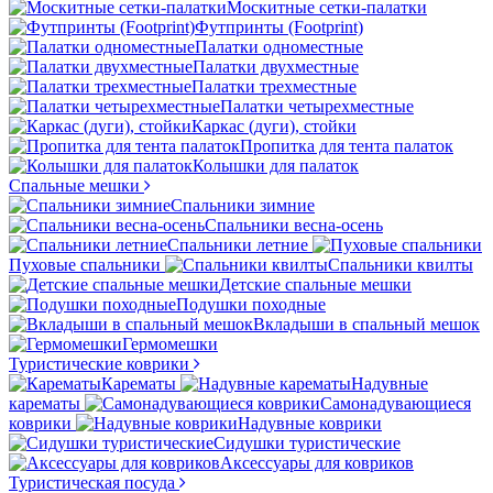
Москитные сетки-палатки
Футпринты (Footprint)
Палатки одноместные
Палатки двухместные
Палатки трехместные
Палатки четырехместные
Каркас (дуги), стойки
Пропитка для тента палаток
Колышки для палаток
Спальные мешки
Спальники зимние
Спальники весна-осень
Спальники летние
Пуховые спальники
Спальники квилты
Детские спальные мешки
Подушки походные
Вкладыши в спальный мешок
Гермомешки
Туристические коврики
Карематы
Надувные
карематы
Самонадувающиеся
коврики
Надувные коврики
Сидушки туристические
Аксессуары для ковриков
Туристическая посуда