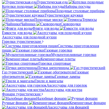
Туристическая еда
Котелки походные
Наборы посуды
Походные столовые приборы
Туристические кружки
Походные миски
Термосы
Чайники
Сковородки
Фляги для воды
Ёмкости для воды
Аксессуары для походной кухни
Горелки туристические
Системы приготовления
пищи
Газовые горелки
Мультитопливные горелки
Кемпинговые плиты
Горелки спиртовые
Печки щепочницы
Газ туристический
Газовые
обогреватели
Газовые лампы
Грили и мангалы
Аксессуары для горелок
Аксессуары для костра
Фонари туристические
Налобные фонари
Ручные фонари
Кемпинговые фонари
Аксессуары для фонарей