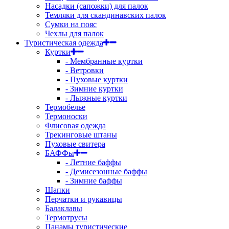
Насадки (сапожки) для палок
Темляки для скандинавских палок
Сумки на пояс
Чехлы для палок
Туристическая одежда
Куртки
- Мембранные куртки
- Ветровки
- Пуховые куртки
- Зимние куртки
- Лыжные куртки
Термобелье
Термоноски
Флисовая одежда
Трекинговые штаны
Пуховые свитера
БАФФы
- Летние баффы
- Демисезонные баффы
- Зимние баффы
Шапки
Перчатки и рукавицы
Балаклавы
Термотрусы
Панамы туристические