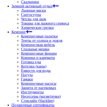
Скальники
Зимний активный отдых
Лыжные маски
Снегоступы
Чехлы для лыж
Товары для лыжного сервиса
Химические грелки
Кемпинг
Кемпинговые палатки
Тенты от солнца и дождя
Кемпинговая мебель
Спальные мешки
Кемпинговые фонари
Коврики и карематы
Готовка еды
Котелки (каны)
Ёмкости для воды
Посуда
Гамаки
Кемпинговые насосы
Защита от насекомых
Инструменты
Несессеры (косметички)
Слэклайн (Slackline)
Подарочные сертификаты