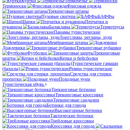
Куртки
Термобелье
Термоноски
Флисовая одежда
Трекинговые штаны
Пуховые свитера
БАФФы
Шапки
Перчатки и
рукавицы
Балаклавы
Термотрусы
Панамы туристические
Лонгсливы, регланы, худи
Мембранные штаны
Дождевики
Трекинговые рубашки
Футболки
Трекинговые
шорты
Кепки и бейсболки
Туристические гамаши
(бахилы)
Ремни туристические
Средства для стирки,
пропитки
Походные чуни
Туристическая обувь
Трекинговые ботинки
Трекинговые кроссовки
Трекинговые сандалии
Ботинки для города
Высокогорные ботинки
Тактические ботинки
Трейловые кроссовки
Кроссовки для города