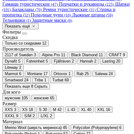
Гамаши туристические
Перчатки и рукавицы
Шапки
(47)
(225)
Балаклавы
Ремни туристические
Стирка и
(191)
(70)
(31)
пропитка
Походные чуни
Лыжные штаны
(52)
(16)
(59)
Тельняшки
Защитные маски
(1)
(6)
Показать ещё
Фильтры
Скидка
Только со cкидками
12
Производитель
2117 of Sweden
3
Alpine Pro
11
Black Diamond
11
CRAFT
9
Dynafit
5
Fahrenheit
5
Fjällräven
2
Hannah
2
Lasting
20
Liteway
2
Marmot
6
Montane
17
Ortovox
1
Rab
25
Salewa
24
Smartwool
24
Tribe
1
Turbat
69
Показать еще 8
Скрыть
Для кого
мужские
105
женские
65
Размер
XXS
3
XS
18
S
30
M
42
L
43
XL
40
XXL
16
XXXL
9
S/M
2
L/XL
2
Материал
Merino Wool (шерсть мериноса)
45
Polycolon (Polypropylene)
6
Polyamide (Nylon)
1
Polyester
57
Cotton
77