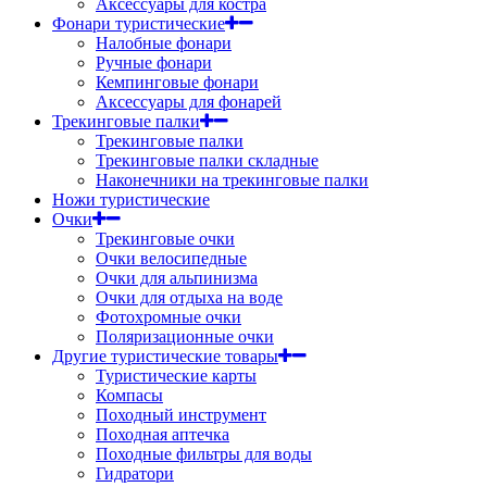
Аксессуары для костра
Фонари туристические
Налобные фонари
Ручные фонари
Кемпинговые фонари
Аксессуары для фонарей
Трекинговые палки
Трекинговые палки
Трекинговые палки складные
Наконечники на трекинговые палки
Ножи туристические
Очки
Трекинговые очки
Очки велосипедные
Очки для альпинизма
Очки для отдыха на воде
Фотохромные очки
Поляризационные очки
Другие туристические товары
Туристические карты
Компасы
Походный инструмент
Походная аптечка
Походные фильтры для воды
Гидратори