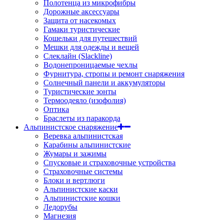
Полотенца из микрофибры
Дорожные аксессуары
Защита от насекомых
Гамаки туристические
Кошельки для путешествий
Мешки для одежды и вещей
Слеклайн (Slackline)
Водонепроницаемые чехлы
Фурнитура, стропы и ремонт снаряжения
Солнечный панели и аккумуляторы
Туристические зонты
Термоодеяло (изофолия)
Оптика
Браслеты из паракорда
Альпинистское снаряжение
Веревка альпинистская
Карабины альпинистские
Жумары и зажимы
Спусковые и страховочные устройства
Страховочные системы
Блоки и вертлюги
Альпинистские каски
Альпинистские кошки
Ледорубы
Магнезия