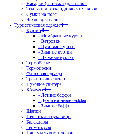
Насадки (сапожки) для палок
Темляки для скандинавских палок
Сумки на пояс
Чехлы для палок
Туристическая одежда
Куртки
- Мембранные куртки
- Ветровки
- Пуховые куртки
- Зимние куртки
- Лыжные куртки
Термобелье
Термоноски
Флисовая одежда
Трекинговые штаны
Пуховые свитера
БАФФы
- Летние баффы
- Демисезонные баффы
- Зимние баффы
Шапки
Перчатки и рукавицы
Балаклавы
Термотрусы
Панамы туристические