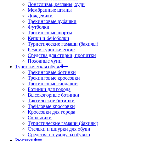
Лонгсливы, регланы, худи
Мембранные штаны
Дождевики
Трекинговые рубашки
Футболки
Трекинговые шорты
Кепки и бейсболки
Туристические гамаши (бахилы)
Ремни туристические
Средства для стирки, пропитки
Походные чуни
Туристическая обувь
Трекинговые ботинки
Трекинговые кроссовки
Трекинговые сандалии
Ботинки для города
Высокогорные ботинки
Тактические ботинки
Трейловые кроссовки
Кроссовки для города
Скальники
Туристические гамаши (бахилы)
Стельки и шнурки для обуви
Средства по уходу за обувью
Рюкзаки