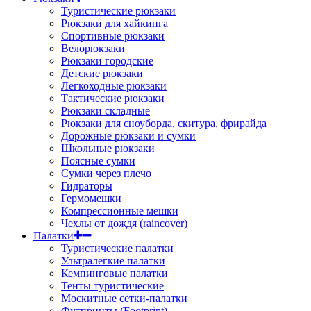
Туристические рюкзаки
Рюкзаки для хайкинга
Спортивные рюкзаки
Велорюкзаки
Рюкзаки городские
Детские рюкзаки
Легкоходные рюкзаки
Тактические рюкзаки
Рюкзаки складные
Рюкзаки для сноуборда, скитура, фрирайда
Дорожные рюкзаки и сумки
Школьные рюкзаки
Поясные сумки
Сумки через плечо
Гидраторы
Гермомешки
Компрессионные мешки
Чехлы от дождя (raincover)
Палатки
Туристические палатки
Ультралегкие палатки
Кемпинговые палатки
Тенты туристические
Москитные сетки-палатки
Футпринты (Footprint)