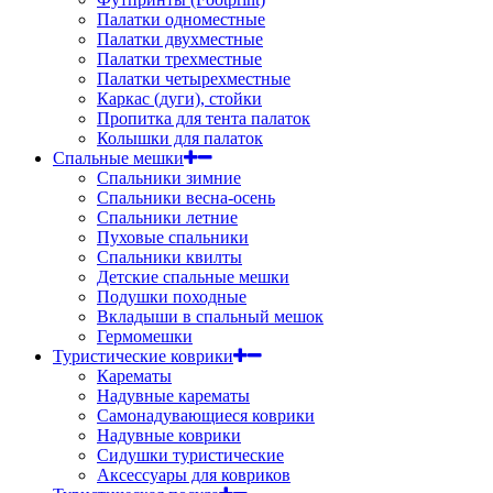
Палатки одноместные
Палатки двухместные
Палатки трехместные
Палатки четырехместные
Каркас (дуги), стойки
Пропитка для тента палаток
Колышки для палаток
Спальные мешки
Спальники зимние
Спальники весна-осень
Спальники летние
Пуховые спальники
Спальники квилты
Детские спальные мешки
Подушки походные
Вкладыши в спальный мешок
Гермомешки
Туристические коврики
Карематы
Надувные карематы
Самонадувающиеся коврики
Надувные коврики
Сидушки туристические
Аксессуары для ковриков