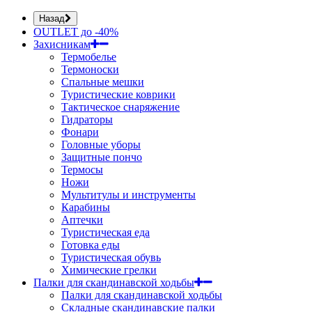
Назад
OUTLET до -40%
Захисникам
Термобелье
Термоноски
Спальные мешки
Туристические коврики
Тактическое снаряжение
Гидраторы
Фонари
Головные уборы
Защитные пончо
Термосы
Ножи
Мультитулы и инструменты
Карабины
Аптечки
Туристическая еда
Готовка еды
Туристическая обувь
Химические грелки
Палки для скандинавской ходьбы
Палки для скандинавской ходьбы
Складные скандинавские палки