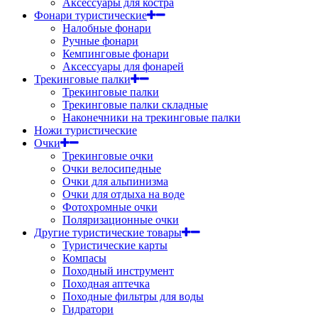
Аксессуары для костра
Фонари туристические
Налобные фонари
Ручные фонари
Кемпинговые фонари
Аксессуары для фонарей
Трекинговые палки
Трекинговые палки
Трекинговые палки складные
Наконечники на трекинговые палки
Ножи туристические
Очки
Трекинговые очки
Очки велосипедные
Очки для альпинизма
Очки для отдыха на воде
Фотохромные очки
Поляризационные очки
Другие туристические товары
Туристические карты
Компасы
Походный инструмент
Походная аптечка
Походные фильтры для воды
Гидратори