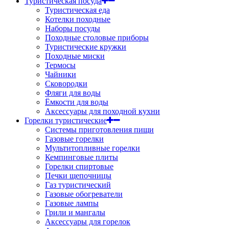
Туристическая посуда
Туристическая еда
Котелки походные
Наборы посуды
Походные столовые приборы
Туристические кружки
Походные миски
Термосы
Чайники
Сковородки
Фляги для воды
Ёмкости для воды
Аксессуары для походной кухни
Горелки туристические
Системы приготовления пищи
Газовые горелки
Мультитопливные горелки
Кемпинговые плиты
Горелки спиртовые
Печки щепочницы
Газ туристический
Газовые обогреватели
Газовые лампы
Грили и мангалы
Аксессуары для горелок