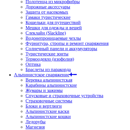
Полотенца из микрофибры
Дорожные аксессуары
Защита от насекомых
Гамаки туристические
Кошельки для путешествий
Мешки для одежды и вещей
Слеклайн (Slackline)
Водонепроницаемые чехлы
Фурнитура, стропы и ремонт снаряжения
Солнечный панели и аккумуляторы
Туристические зонты
Термоодеяло (изофолия)
Оптика
Браслеты из паракорда
Альпинистское снаряжение
Веревка альпинистская
Карабины альпинистские
Жумары и зажимы
Спусковые и страховочные устройства
Страховочные системы
Блоки и вертлюги
Альпинистские каски
Альпинистские кошки
Ледорубы
Магнезия