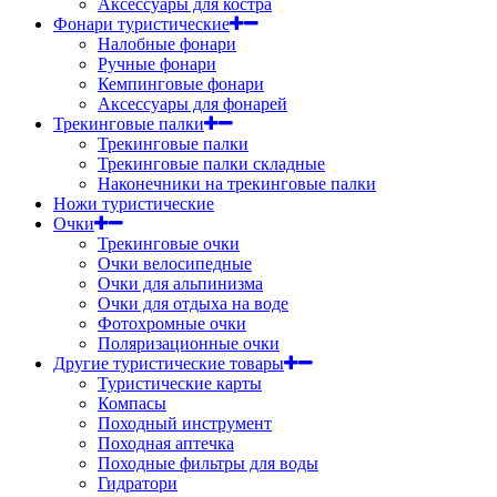
Аксессуары для костра
Фонари туристические
Налобные фонари
Ручные фонари
Кемпинговые фонари
Аксессуары для фонарей
Трекинговые палки
Трекинговые палки
Трекинговые палки складные
Наконечники на трекинговые палки
Ножи туристические
Очки
Трекинговые очки
Очки велосипедные
Очки для альпинизма
Очки для отдыха на воде
Фотохромные очки
Поляризационные очки
Другие туристические товары
Туристические карты
Компасы
Походный инструмент
Походная аптечка
Походные фильтры для воды
Гидратори