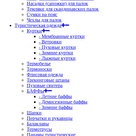
Насадки (сапожки) для палок
Темляки для скандинавских палок
Сумки на пояс
Чехлы для палок
Туристическая одежда
Куртки
- Мембранные куртки
- Ветровки
- Пуховые куртки
- Зимние куртки
- Лыжные куртки
Термобелье
Термоноски
Флисовая одежда
Трекинговые штаны
Пуховые свитера
БАФФы
- Летние баффы
- Демисезонные баффы
- Зимние баффы
Шапки
Перчатки и рукавицы
Балаклавы
Термотрусы
Панамы туристические