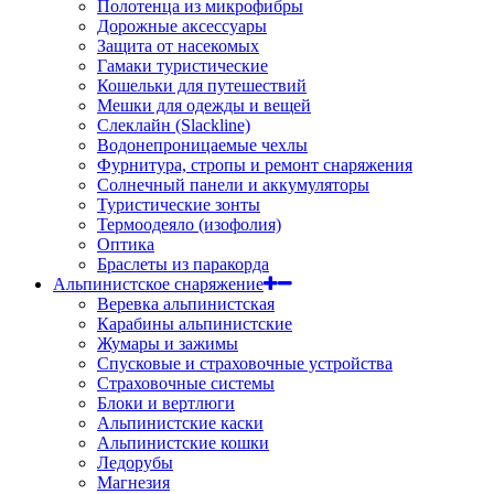
Полотенца из микрофибры
Дорожные аксессуары
Защита от насекомых
Гамаки туристические
Кошельки для путешествий
Мешки для одежды и вещей
Слеклайн (Slackline)
Водонепроницаемые чехлы
Фурнитура, стропы и ремонт снаряжения
Солнечный панели и аккумуляторы
Туристические зонты
Термоодеяло (изофолия)
Оптика
Браслеты из паракорда
Альпинистское снаряжение
Веревка альпинистская
Карабины альпинистские
Жумары и зажимы
Спусковые и страховочные устройства
Страховочные системы
Блоки и вертлюги
Альпинистские каски
Альпинистские кошки
Ледорубы
Магнезия