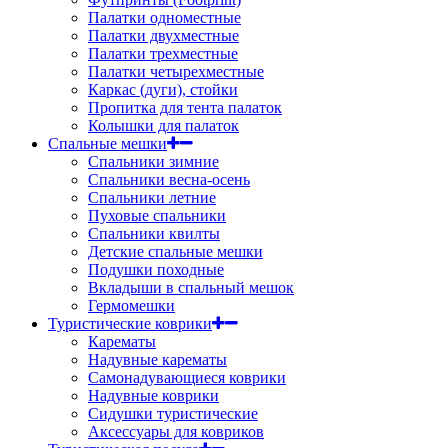
Палатки одноместные
Палатки двухместные
Палатки трехместные
Палатки четырехместные
Каркас (дуги), стойки
Пропитка для тента палаток
Колышки для палаток
Спальные мешки
Спальники зимние
Спальники весна-осень
Спальники летние
Пуховые спальники
Спальники квилты
Детские спальные мешки
Подушки походные
Вкладыши в спальный мешок
Гермомешки
Туристические коврики
Карематы
Надувные карематы
Самонадувающиеся коврики
Надувные коврики
Сидушки туристические
Аксессуары для ковриков