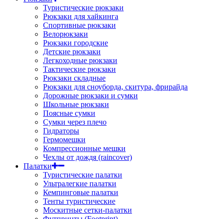
Туристические рюкзаки
Рюкзаки для хайкинга
Спортивные рюкзаки
Велорюкзаки
Рюкзаки городские
Детские рюкзаки
Легкоходные рюкзаки
Тактические рюкзаки
Рюкзаки складные
Рюкзаки для сноуборда, скитура, фрирайда
Дорожные рюкзаки и сумки
Школьные рюкзаки
Поясные сумки
Сумки через плечо
Гидраторы
Гермомешки
Компрессионные мешки
Чехлы от дождя (raincover)
Палатки
Туристические палатки
Ультралегкие палатки
Кемпинговые палатки
Тенты туристические
Москитные сетки-палатки
Футпринты (Footprint)