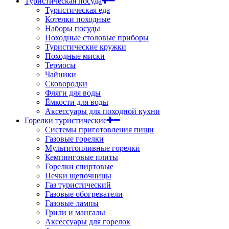
Туристическая посуда
Туристическая еда
Котелки походные
Наборы посуды
Походные столовые приборы
Туристические кружки
Походные миски
Термосы
Чайники
Сковородки
Фляги для воды
Ёмкости для воды
Аксессуары для походной кухни
Горелки туристические
Системы приготовления пищи
Газовые горелки
Мультитопливные горелки
Кемпинговые плиты
Горелки спиртовые
Печки щепочницы
Газ туристический
Газовые обогреватели
Газовые лампы
Грили и мангалы
Аксессуары для горелок