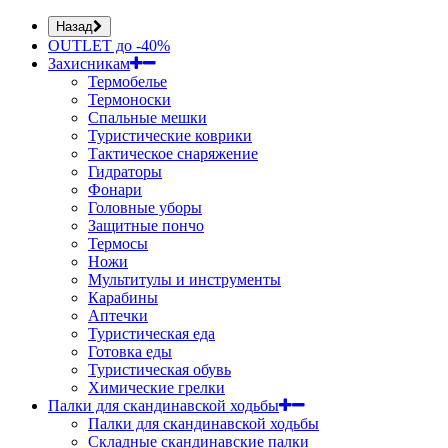
Назад
OUTLET до -40%
Захисникам
Термобелье
Термоноски
Спальные мешки
Туристические коврики
Тактическое снаряжение
Гидраторы
Фонари
Головные уборы
Защитные пончо
Термосы
Ножи
Мультитулы и инструменты
Карабины
Аптечки
Туристическая еда
Готовка еды
Туристическая обувь
Химические грелки
Палки для скандинавской ходьбы
Палки для скандинавской ходьбы
Складные скандинавские палки