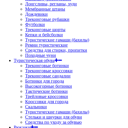
Лонгсливы, регланы, худи
Мембранные штаны
Дождевики
Трекинговые рубашки
Футболки
Трекинговые шорты
Кепки и бейсболки
Туристические гамаши (бахилы)
Ремни туристические
Средства для стирки, пропитки
Походные чуни
Туристическая обувь
Трекинговые ботинки
Трекинговые кроссовки
Трекинговые сандалии
Ботинки для города
Высокогорные ботинки
Тактические ботинки
Трейловые кроссовки
Кроссовки для города
Скальники
Туристические гамаши (бахилы)
Стельки и шнурки для обуви
Средства по уходу за обувью
Рюкзаки