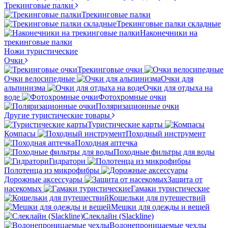
Трекинговые палки
Трекинговые палки
Трекинговые палки складные
Наконечники на
трекинговые палки
Ножи туристические
Очки
Трекинговые очки
Очки велосипедные
Очки для
альпинизма
Очки для отдыха на
воде
Фотохромные очки
Поляризационные очки
Другие туристические товары
Туристические карты
Компасы
Походный инструмент
Походная аптечка
Походные фильтры для воды
Гидратори
Полотенца из микрофибры
Дорожные аксессуары
Защита от
насекомых
Гамаки туристические
Кошельки для путешествий
Мешки для одежды и вещей
Слеклайн (Slackline)
Водонепроницаемые чехлы