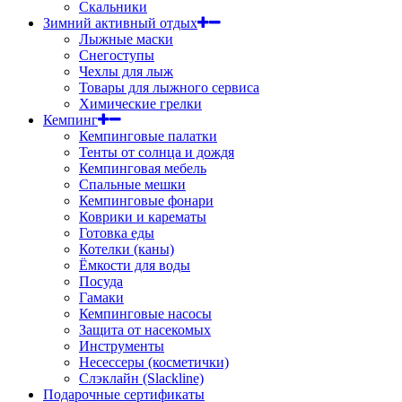
Скальники
Зимний активный отдых
Лыжные маски
Снегоступы
Чехлы для лыж
Товары для лыжного сервиса
Химические грелки
Кемпинг
Кемпинговые палатки
Тенты от солнца и дождя
Кемпинговая мебель
Спальные мешки
Кемпинговые фонари
Коврики и карематы
Готовка еды
Котелки (каны)
Ёмкости для воды
Посуда
Гамаки
Кемпинговые насосы
Защита от насекомых
Инструменты
Несессеры (косметички)
Слэклайн (Slackline)
Подарочные сертификаты