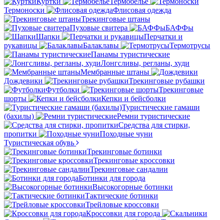
Куртки
Термобелье
Термоноски
Флисовая одежда
Трекинговые штаны
Пуховые свитера
БАФФы
Шапки
Перчатки и
рукавицы
Балаклавы
Термотрусы
Панамы туристические
Лонгсливы, регланы, худи
Мембранные штаны
Дождевики
Трекинговые рубашки
Футболки
Трекинговые
шорты
Кепки и бейсболки
Туристические гамаши
(бахилы)
Ремни туристические
Средства для стирки,
пропитки
Походные чуни
Туристическая обувь
Трекинговые ботинки
Трекинговые кроссовки
Трекинговые сандалии
Ботинки для города
Высокогорные ботинки
Тактические ботинки
Трейловые кроссовки
Кроссовки для города