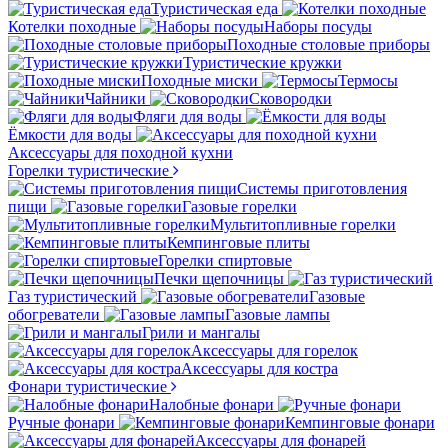
Туристическая еда
Котелки походные
Наборы посуды
Походные столовые приборы
Туристические кружки
Походные миски
Термосы
Чайники
Сковородки
Фляги для воды
Ёмкости для воды
Аксессуары для походной кухни
Горелки туристические
Системы приготовления
пищи
Газовые горелки
Мультитопливные горелки
Кемпинговые плиты
Горелки спиртовые
Печки щепочницы
Газ туристический
Газовые
обогреватели
Газовые лампы
Грили и мангалы
Аксессуары для горелок
Аксессуары для костра
Фонари туристические
Налобные фонари
Ручные фонари
Кемпинговые фонари
Аксессуары для фонарей