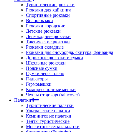
Туристические рюкзаки
Рюкзаки для хайкинга
Спортивные рюкзаки
Велорюкзаки
Рюкзаки городские
Детские рюкзаки
Легкоходные рюкзаки
Тактические рюкзаки
Рюкзаки складные
Рюкзаки для сноуборда, скитура, фрирайда
Дорожные рюкзаки и сумки
Школьные рюкзаки
Поясные сумки
Сумки через плечо
Гидраторы
Гермомешки
Компрессионные мешки
Чехлы от дождя (raincover)
Палатки
Туристические палатки
Ультралегкие палатки
Кемпинговые палатки
Тенты туристические
Москитные сетки-палатки
Футпринты (Footprint)