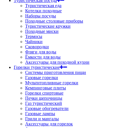
Туристическая посуда
Туристическая еда
Котелки походные
Наборы посуды
Походные столовые приборы
Туристические кружки
Походные миски
Термосы
Чайники
Сковородки
Фляги для воды
Ёмкости для воды
Аксессуары для походной кухни
Горелки туристические
Системы приготовления пищи
Газовые горелки
Мультитопливные горелки
Кемпинговые плиты
Горелки спиртовые
Печки щепочницы
Газ туристический
Газовые обогреватели
Газовые лампы
Грили и мангалы
Аксессуары для горелок