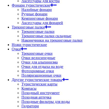
Аксессуары для костра
Фонари туристические
Налобные фонари
Ручные фонари
Кемпинговые фонари
Аксессуары для фонарей
Трекинговые палки
Трекинговые палки
Трекинговые палки складные
Наконечники на трекинговые палки
Ножи туристические
Очки
Трекинговые очки
Очки велосипедные
Очки для альпинизма
Очки для отдыха на воде
Фотохромные очки
Поляризационные очки
Другие туристические товары
Туристические карты
Компасы
Походный инструмент
Походная аптечка
Походные фильтры для воды
Гидратори