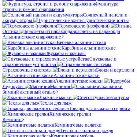
Фурнитура,
стропы и ремонт снаряжения
Солнечный панели и
аккумуляторы
Туристические зонты
Термоодеяло (изофолия)
Оптика
Браслеты из паракорда
Альпинистское снаряжение
Веревка альпинистская
Карабины альпинистские
Жумары и зажимы
Спусковые и
страховочные устройства
Страховочные системы
Блоки и вертлюги
Альпинистские каски
Альпинистские кошки
Ледорубы
Магнезия
Скальники
Зимний активный отдых
Лыжные маски
Снегоступы
Чехлы для лыж
Товары для лыжного сервиса
Химические грелки
Кемпинг
Кемпинговые палатки
Тенты от солнца и дождя
Кемпинговая мебель