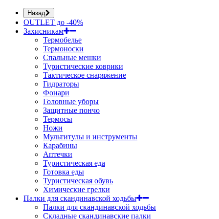
Назад
OUTLET до -40%
Захисникам
Термобелье
Термоноски
Спальные мешки
Туристические коврики
Тактическое снаряжение
Гидраторы
Фонари
Головные уборы
Защитные пончо
Термосы
Ножи
Мультитулы и инструменты
Карабины
Аптечки
Туристическая еда
Готовка еды
Туристическая обувь
Химические грелки
Палки для скандинавской ходьбы
Палки для скандинавской ходьбы
Складные скандинавские палки