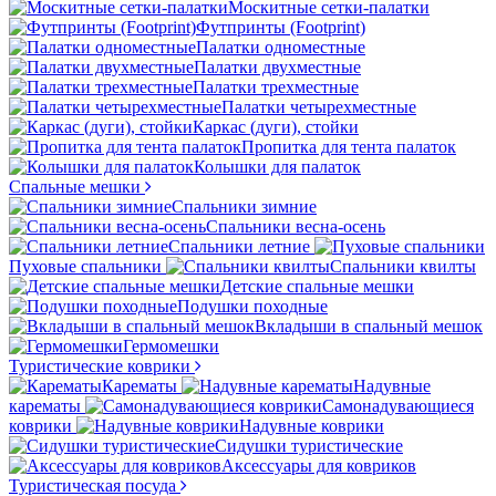
Москитные сетки-палатки
Футпринты (Footprint)
Палатки одноместные
Палатки двухместные
Палатки трехместные
Палатки четырехместные
Каркас (дуги), стойки
Пропитка для тента палаток
Колышки для палаток
Спальные мешки
Спальники зимние
Спальники весна-осень
Спальники летние
Пуховые спальники
Спальники квилты
Детские спальные мешки
Подушки походные
Вкладыши в спальный мешок
Гермомешки
Туристические коврики
Карематы
Надувные
карематы
Самонадувающиеся
коврики
Надувные коврики
Сидушки туристические
Аксессуары для ковриков
Туристическая посуда