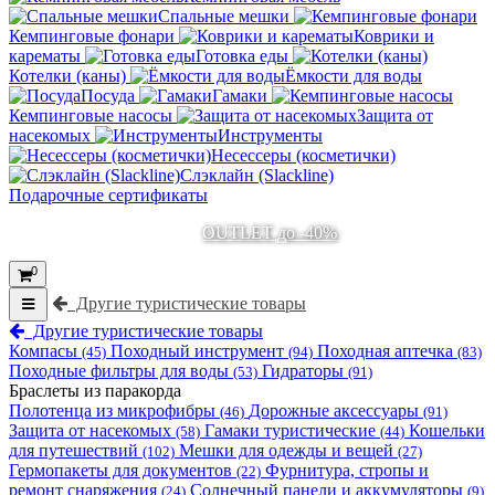
Спальные мешки
Кемпинговые фонари
Коврики и
карематы
Готовка еды
Котелки (каны)
Ёмкости для воды
Посуда
Гамаки
Кемпинговые насосы
Защита от
насекомых
Инструменты
Несессеры (косметички)
Слэклайн (Slackline)
Подарочные сертификаты
OUTLET до -40%
0
Другие туристические товары
Другие туристические товары
Компасы
Походный инструмент
Походная аптечка
(45)
(94)
(83)
Походные фильтры для воды
Гидраторы
(53)
(91)
Браслеты из паракорда
Полотенца из микрофибры
Дорожные аксессуары
(46)
(91)
Защита от насекомых
Гамаки туристические
Кошельки
(58)
(44)
для путешествий
Мешки для одежды и вещей
(102)
(27)
Гермопакеты для документов
Фурнитура, стропы и
(22)
ремонт снаряжения
Солнечный панели и аккумуляторы
(24)
(9)