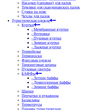
Насадки (сапожки) для палок
Темляки для скандинавских палок
Сумки на пояс
Чехлы для палок
Туристическая одежда
Куртки
- Мембранные куртки
- Ветровки
- Пуховые куртки
- Зимние куртки
- Лыжные куртки
Термобелье
Термоноски
Флисовая одежда
Трекинговые штаны
Пуховые свитера
БАФФы
- Летние баффы
- Демисезонные баффы
- Зимние баффы
Шапки
Перчатки и рукавицы
Балаклавы
Термотрусы
Панамы туристические