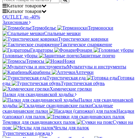
Каталог
товаров
Каталог
товаров
OUTLET до -40%
Захисникам
Термобелье
Термоноски
Спальные мешки
Туристические коврики
Тактическое снаряжение
Гидраторы
Фонари
Головные уборы
Защитные пончо
Термосы
Ножи
Мультитулы и инструменты
Карабины
Аптечки
Туристическая еда
Готовка
еды
Туристическая обувь
Химические грелки
Палки для скандинавской ходьбы
Палки для скандинавской
ходьбы
Складные
скандинавские палки
Насадки
(сапожки) для палок
Темляки для скандинавских палок
Сумки на
пояс
Чехлы для палок
Туристическая одежда