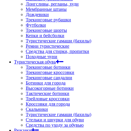
Лонгсливы, регланы, худи
Мембранные штаны
Дождевики
Трекинговые рубашки
Футболки
Трекинговые шорты
Кепки и бейсболки
Туристические гамаши (бахилы)
Ремни туристические
Средства для стирки, пропитки
Походные чуни
Туристическая обувь
Трекинговые ботинки
Трекинговые кроссовки
Трекинговые сандалии
Ботинки для города
Высокогорные ботинки
Тактические ботинки
Трейловые кроссовки
Кроссовки для города
Скальники
Туристические гамаши (бахилы)
Стельки и шнурки для обуви
Средства по уходу за обувью
Рюкзаки