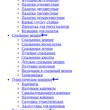
Палатки одноместные
Палатки двухместные
Палатки трехместные
Палатки четырехместные
Каркас (дуги), стойки
Пропитка для тента палаток
Колышки для палаток
Спальные мешки
Спальники зимние
Спальники весна-осень
Спальники летние
Пуховые спальники
Спальники квилты
Детские спальные мешки
Подушки походные
Вкладыши в спальный мешок
Гермомешки
Туристические коврики
Карематы
Надувные карематы
Самонадувающиеся коврики
Надувные коврики
Сидушки туристические
Аксессуары для ковриков