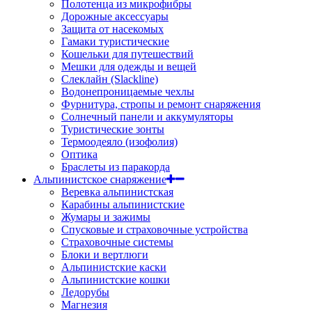
Полотенца из микрофибры
Дорожные аксессуары
Защита от насекомых
Гамаки туристические
Кошельки для путешествий
Мешки для одежды и вещей
Слеклайн (Slackline)
Водонепроницаемые чехлы
Фурнитура, стропы и ремонт снаряжения
Солнечный панели и аккумуляторы
Туристические зонты
Термоодеяло (изофолия)
Оптика
Браслеты из паракорда
Альпинистское снаряжение
Веревка альпинистская
Карабины альпинистские
Жумары и зажимы
Спусковые и страховочные устройства
Страховочные системы
Блоки и вертлюги
Альпинистские каски
Альпинистские кошки
Ледорубы
Магнезия