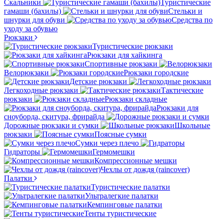
Скальники
Туристические
гамаши (бахилы)
Стельки и
шнурки для обуви
Средства по
уходу за обувью
Рюкзаки
Туристические рюкзаки
Рюкзаки для хайкинга
Спортивные рюкзаки
Велорюкзаки
Рюкзаки городские
Детские рюкзаки
Легкоходные рюкзаки
Тактические
рюкзаки
Рюкзаки складные
Рюкзаки для
сноуборда, скитура, фрирайда
Дорожные рюкзаки и сумки
Школьные
рюкзаки
Поясные сумки
Сумки через плечо
Гидраторы
Гермомешки
Компрессионные мешки
Чехлы от дождя (raincover)
Палатки
Туристические палатки
Ультралегкие палатки
Кемпинговые палатки
Тенты туристические