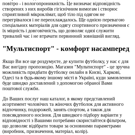
повітро - і вологопроникність. Це визначає відповідність
створених з них виробів гігієнічним вимогам і створює
сприятливий мікроклімат, щоб тіло під одягом не
перегрівалося і не переохлаждалось. Ще однією перевагою
спеціальних матеріалів для одягу спортивного призначення є
їх міцність і довговічність, що дозволяє одязі служити
тривалий час і не втрачати первинний зовнішній вигляд.
"Мультиспорт" - комфорт насамперед
Якщо Ви все ще роздумуєте, де купити футболку, у нас є для
Вас вигідну пропозицію. Магазин "Мультиспорт" - це зручна
можливість придбати футболку онлайн в Києві, Харкові,
Одесі та в будь-якому іншому місті в Україні, куди замовлення
буде швидко доставлений з допомогою обраної Вами
поштової служби.
До Ваших послуг наш каталог, в якому представлений
асортимент чоловічих та жіночих футболок для активного
відпочинку, подорожей, занять спортом, а також для
повсякденного носіння. Для швидкого підбору варіанти у
відповідності з Вашими потребами скористайтеся фільтром,
що дозволяє відібрати товари за основними параметрами
(виробник, призначення, матеріал, колір).