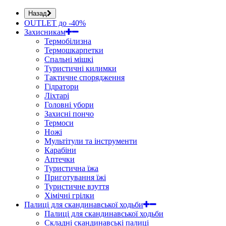
Назад
OUTLET до -40%
Захисникам
Термобілизна
Термошкарпетки
Спальні мішкі
Туристичні килимки
Тактичне спорядження
Гідратори
Ліхтарі
Головні убори
Захисні пончо
Термоси
Ножі
Мультітули та інструменти
Карабіни
Аптечки
Туристична їжа
Приготування їжі
Туристичне взуття
Хімічні грілки
Палиці для скандинавської ходьби
Палиці для скандинавської ходьби
Складні скандинавські палиці