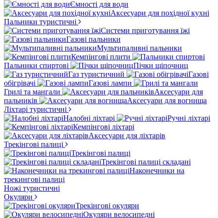
Ємності для води
Аксесуари для похідної кухні
Пальники туристичні
Системи приготування їжі
Газові пальники
Мультипаливні пальники
Кемпінгові плити
Пальники спиртові
Пічки щіпочниц
Газ туристичний
Газові
обігрівачі
Газові лампи
Грилі та мангали
Аксесуари для
пальників
Аксесуари для вогнища
Ліхтарі туристичні
Налобні ліхтарі
Ручні ліхтарі
Кемпінгові ліхтарі
Аксесуари для ліхтарів
Трекінгові палиці
Трекінгові палиці
Трекінгові палиці складані
Наконечники на
трекингові палиці
Ножі туристичні
Окуляри
Трекінгові окуляри
Окуляри велосипедні