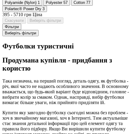
Polyamide (Nylon)
1
Polyester
57
Cotton
77
Polartec® Power Dry
3
395
-
5710
грн
Ціна
Скасувати
Виберіть фільтри
Фільтри
Виберіть фільтри
Футболки туристичні
Продумана купівля - придбання з
користю
Така незначна, на перший погляд, деталь одягу, як футболка -
річ, якої часто не надають особливого значення. В основному
вважається, що будь-який варіант буде відповідним, головне -
вибрати колір за смаком. Однак, насправді, вибір футболки
вимагає більше уваги, ніж прийнято приділяти їй.
Купити яку завгодно футболку сьогодні можна без проблем -
хоч в звичайному магазині, хоч в Інтернеті. Тим актуальніше
стає знання детальної інформації про цей елемент одягу та
правила його підбору. Якщо Ви вирішили купити футболку