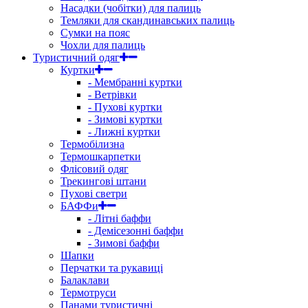
Насадки (чобітки) для палиць
Темляки для скандинавських палиць
Сумки на пояс
Чохли для палиць
Туристичний одяг
Куртки
- Мембранні куртки
- Ветрівки
- Пухові куртки
- Зимові куртки
- Лижні куртки
Термобілизна
Термошкарпетки
Флісовий одяг
Трекингові штани
Пухові светри
БАФФи
- Літні баффи
- Демісезонні баффи
- Зимові баффи
Шапки
Перчатки та рукавиці
Балаклави
Термотруси
Панами туристичні