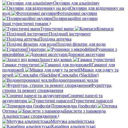
Окуляри для альпінізму
Окуляри для відпочинку на
воді
Фотохромні окуляри
Поляризаційні окуляри
Інші туристичні товари
Туристичні мапи
Компаси
Похідний інструмент
Похідна аптечка
Похідні фільтри для води
Гідратори
Рушники з
мікрофібри
Дорожні аксесуари
Захист від комах
Гамаки туристичні
Гаманці для
подорожей
Мішки для одягу та
речей
Слеклайн (Slackline)
Водонепроникні чохли
Фурнітура,
стропи та ремонт спорядження
Сонячні панелі та
акумулятори
Туристичні парасолі
Термоковдра (ізофолія)
Оптика
Браслети з паракорда
Альпіністське спорядження
Мотузка альпіністська
Карабіни альпіністські