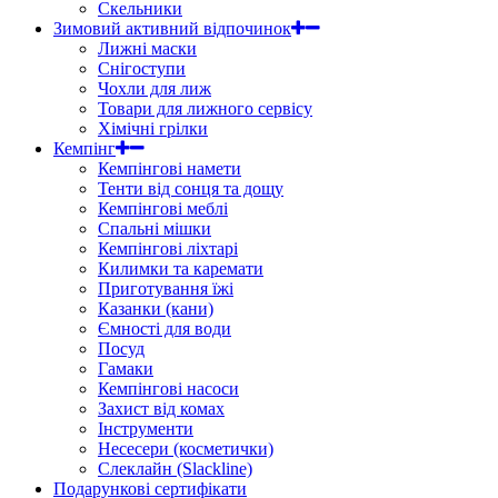
Скельники
Зимовий активний відпочинок
Лижні маски
Снігоступи
Чохли для лиж
Товари для лижного сервісу
Хімічні грілки
Кемпінг
Кемпінгові намети
Тенти від сонця та дощу
Кемпінгові меблі
Спальні мішки
Кемпінгові ліхтарі
Килимки та каремати
Приготування їжі
Казанки (кани)
Ємності для води
Посуд
Гамаки
Кемпінгові насоси
Захист від комах
Інструменти
Несесери (косметички)
Слеклайн (Slackline)
Подарункові сертифікати