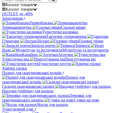
Каталог
товарів
Каталог
товарів
OUTLET до -40%
Захисникам
Термобілизна
Термошкарпетки
Спальні мішкі
Туристичні килимки
Тактичне спорядження
Гідратори
Ліхтарі
Головні убори
Захисні пончо
Термоси
Ножі
Мультітули та інструменти
Карабіни
Аптечки
Туристична їжа
Приготування їжі
Туристичне взуття
Хімічні грілки
Палиці для скандинавської ходьби
Палиці для
скандинавської ходьби
Складні скандинавські палиці
Насадки (чобітки) для палиць
Темляки для
скандинавських палиць
Сумки на пояс
Чохли для палиць
Туристичний одяг