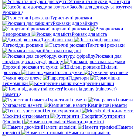
Устілки та шнурки для взуття
Засоби для догляду за взуттям
Рюкзаки
Туристичні рюкзаки
Рюкзаки для хайкінгу
Спортивні рюкзаки
Велорюкзаки
Рюкзак для міста
Дитячі рюкзаки
Легкохідні рюкзаки
Тактичні рюкзаки
Рюкзаки складані
Рюкзаки для
сноуборду, скитуру, фрірайду
Дорожні рюкзаки та сумки
Шкільні
рюкзаки
Поясні сумки
Сумки через плече
Гідратори
Гермомішки
Компресійні мішки
Чохли від дощу (raincover)
Намети
Туристичні намети
Ультралегкі намети
Кемпінгові намети
Тенти туристичні
Москітні сітки-намети
Футпринти
(Footprint)
Намети одномісні
Намети двомісні
Намети
тримісні
Намети чотиримісні