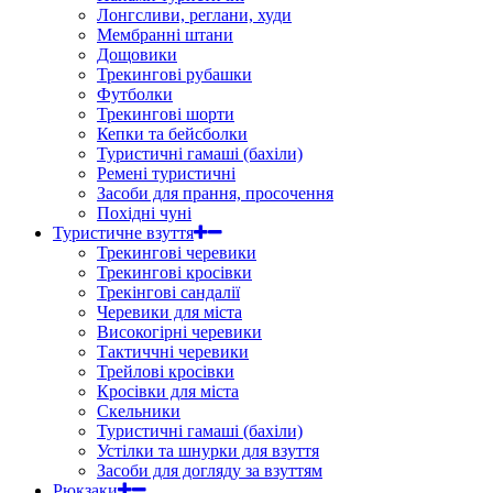
Лонгсливи, реглани, худи
Мембранні штани
Дощовики
Трекингові рубашки
Футболки
Трекингові шорти
Кепки та бейсболки
Туристичні гамаші (бахіли)
Ремені туристичні
Засоби для прання, просочення
Похідні чуні
Туристичне взуття
Трекингові черевики
Трекингові кросівки
Трекінгові сандалії
Черевики для міста
Високогірні черевики
Тактиччні черевики
Трейлові кросівки
Кросівки для міста
Скельники
Туристичні гамаші (бахіли)
Устілки та шнурки для взуття
Засоби для догляду за взуттям
Рюкзаки