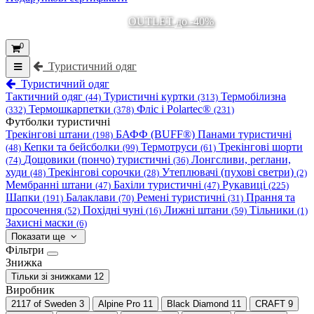
OUTLET до -40%
0
Туристичний одяг
Туристичний одяг
Тактичний одяг
Туристичні куртки
Термобілизна
(44)
(313)
Термошкарпетки
Фліс і Polartec®
(332)
(378)
(231)
Футболки туристичні
Трекінгові штани
БАФФ (BUFF®)
Панами туристичні
(198)
Кепки та бейсболки
Термотруси
Трекінгові шорти
(48)
(99)
(61)
Дощовики (пончо) туристичні
Лонгсливи, реглани,
(74)
(36)
худи
Трекінгові сорочки
Утеплювачі (пухові светри)
(48)
(28)
(2)
Мембранні штани
Бахіли туристичні
Рукавиці
(47)
(47)
(225)
Шапки
Балаклави
Ремені туристичні
Прання та
(191)
(70)
(31)
просочення
Похідні чуні
Лижні штани
Тільники
(52)
(16)
(59)
(1)
Захисні маски
(6)
Показати ще
Фільтри
Знижка
Тільки зі знижками
12
Виробник
2117 of Sweden
3
Alpine Pro
11
Black Diamond
11
CRAFT
9