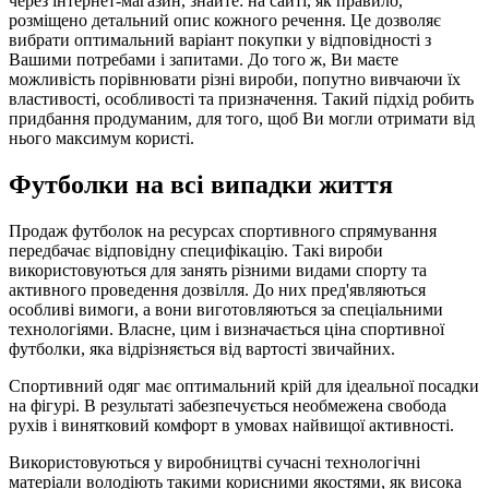
через інтернет-магазин, знайте: на сайті, як правило,
розміщено детальний опис кожного речення. Це дозволяє
вибрати оптимальний варіант покупки у відповідності з
Вашими потребами і запитами. До того ж, Ви маєте
можливість порівнювати різні вироби, попутно вивчаючи їх
властивості, особливості та призначення. Такий підхід робить
придбання продуманим, для того, щоб Ви могли отримати від
нього максимум користі.
Футболки на всі випадки життя
Продаж футболок на ресурсах спортивного спрямування
передбачає відповідну специфікацію. Такі вироби
використовуються для занять різними видами спорту та
активного проведення дозвілля. До них пред'являються
особливі вимоги, а вони виготовляються за спеціальними
технологіями. Власне, цим і визначається ціна спортивної
футболки, яка відрізняється від вартості звичайних.
Спортивний одяг має оптимальний крій для ідеальної посадки
на фігурі. В результаті забезпечується необмежена свобода
рухів і винятковий комфорт в умовах найвищої активності.
Використовуються у виробництві сучасні технологічні
матеріали володіють такими корисними якостями, як висока