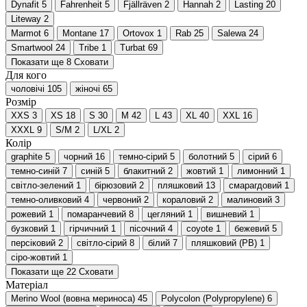
Dynafit
5
Fahrenheit
5
Fjällräven
2
Hannah
2
Lasting
20
Liteway
2
Marmot
6
Montane
17
Ortovox
1
Rab
25
Salewa
24
Smartwool
24
Tribe
1
Turbat
69
Показати ще 8
Сховати
Для кого
чоловічі
105
жіночі
65
Розмір
XXS
3
XS
18
S
30
M
42
L
43
XL
40
XXL
16
XXXL
9
S/M
2
L/XL
2
Колір
graphite
5
чорний
16
темно-сірий
5
болотний
5
сірий
6
темно-синій
7
синій
5
блакитний
2
жовтий
1
лимонний
1
світло-зелений
1
бірюзовий
2
пляшковий
13
смарагдовий
1
темно-оливковий
4
червоний
2
кораловий
2
малиновий
3
рожевий
1
помаранчевий
8
цегляний
1
вишневий
1
бузковий
1
гірчичний
1
пісочний
4
coyote
1
бежевий
5
персіковий
2
світло-сірий
8
білий
7
пляшковий (PB)
1
сіро-жовтий
1
Показати ще 22
Сховати
Матеріал
Merino Wool (вовна мериноса)
45
Polycolon (Polypropylene)
6