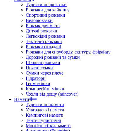
Туристичні рюкзаки
Рюкзаки для хайкінгу
Спортивні рюкзаки
Велорюкзаки
Рюкзак для міста
Дитячі рюкзаки
Легкохідні рюкзаки
Тактичні рюкзаки
Рюкзаки складані
Рюкзаки для сноуборду, скитуру, фрірайду
Дорожні рюкзаки та сумки
Шкільні рюкзаки
Поясні сумки
Сумки через плече
Гідратори
Гермомішки
Компресійні мішки
Чохли від дощу (raincover)
Намети
Туристичні намети
Ультралегкі намети
Кемпінгові намети
Тенти туристичні
Москітні сітки-намети
Футпринти (Footprint)