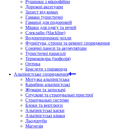
Рушники з мікрофібри
Дорожні аксесуари
Захист від комах
Гамаки туристичні
Гаманці для подорожей
Мішки для одягу та речей
Слеклайн (Slackline)
Водонепроникні чохли
Фурнітура, стропи та ремонт спорядження
Сонячні панелі та акумулятори
Туристичні парасолі
Термоковдра (ізофолія)
Оптика
Браслети з паракорда
Альпіністське спорядження
Мотузка альпіністська
Карабіни альпіністські
Жумари та затискачі
Спускові та страхувальні пристрої
Страхувальні системи
Блоки та вертлюги
Альпіністські каски
Альпіністські кішки
Льодоруби
Магнезія