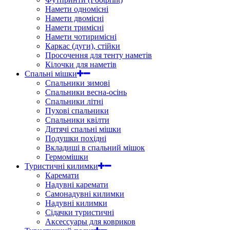
Намети одномісні
Намети двомісні
Намети тримісні
Намети чотиримісні
Каркас (дуги), стійки
Просочення для тенту наметів
Кілочки для наметів
Спальні мішки
Спальники зимові
Спальники весна-осінь
Спальники літні
Пухові спальники
Спальники квілти
Дитячі спальні мішки
Подушки похідні
Вкладиші в спальний мішок
Гермомішки
Туристичні килимки
Каремати
Надувні каремати
Самонадувні килимки
Надувні килимки
Сідачки туристичні
Аксессуары для ковриков