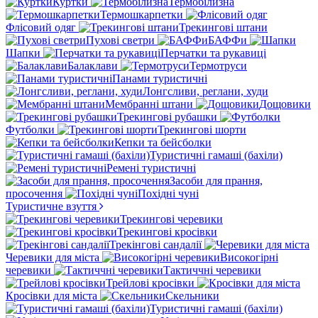
Куртки
Термобілизна
Термошкарпетки
Флісовий одяг
Трекингові штани
Пухові светри
БАФФи
Шапки
Перчатки та рукавиці
Балаклави
Термотруси
Панами туристичні
Лонгсливи, реглани, худи
Мембранні штани
Дощовики
Трекингові рубашки
Футболки
Трекингові шорти
Кепки та бейсболки
Туристичні гамаші (бахіли)
Ремені туристичні
Засоби для прання,
просочення
Похідні чуні
Туристичне взуття
Трекингові черевики
Трекингові кросівки
Трекінгові сандалії
Черевики для міста
Високогірні
черевики
Тактиччні черевики
Трейлові кросівки
Кросівки для міста
Скельники
Туристичні гамаші (бахіли)