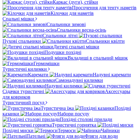
Каркас (дуги), стійки
Просочення для тенту наметів
Кілочки для наметів
Спальні мішки
Спальники зимові
Спальники весна-осінь
Спальники літні
Пухові спальники
Спальники квілти
Дитячі спальні мішки
Подушки похідні
Вкладиші в спальний мішок
Гермомішки
Туристичні килимки
Каремати
Надувні каремати
Самонадувні килимки
Надувні килимки
Сідачки туристичні
Аксессуары
для ковриков
Туристичний посуд
Туристична їжа
Похідні
казанки
Набори посуду
Похідні столові прилади
Туристичні горнятка
Похідні миски
Термоси
Чайники
Пательні
Фляги для води