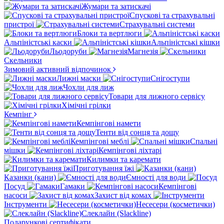
Жумари та затискачі
Спускові та страхувальні
пристрої
Страхувальні системи
Блоки та вертлюги
Альпіністські каски
Альпіністські кішки
Льодоруби
Магнезія
Скельники
Зимовий активний відпочинок
Лижні маски
Снігоступи
Чохли для лиж
Товари для лижного сервісу
Хімічні грілки
Кемпінг
Кемпінгові намети
Тенти від сонця та дощу
Кемпінгові меблі
Спальні
мішки
Кемпінгові ліхтарі
Килимки та каремати
Приготування їжі
Казанки (кани)
Ємності для води
Посуд
Гамаки
Кемпінгові
насоси
Захист від комах
Інструменти
Несесери (косметички)
Слеклайн (Slackline)
Подарункові сертифікати