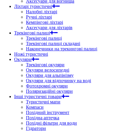
Аксесуари для вогнища
Ліхтарі туристичні
Налобні ліхтарі
Ручні ліхтарі
Кемпінгові ліхтарі
Аксесуари для ліхтарів
Трекінгові палиці
Трекінгові палиці
Трекінгові палиці складані
Наконечники на трекингові палиці
Ножі туристичні
Окуляри
Трекінгові окуляри
Окуляри велосипедні
Окуляри для альпінізму
Окуляри для відпочинку на воді
Фотохромні окуляри
Поляризаційні окуляри
Інші туристичні товари
Туристичні мапи
Компаси
Похідний інструмент
Похідна аптечка
Похідні фільтри для води
Гідратори