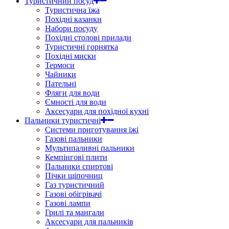
Туристичний посуд
Туристична їжа
Похідні казанки
Набори посуду
Похідні столові прилади
Туристичні горнятка
Похідні миски
Термоси
Чайники
Пательні
Фляги для води
Ємності для води
Аксесуари для похідної кухні
Пальники туристичні
Системи приготування їжі
Газові пальники
Мультипаливні пальники
Кемпінгові плити
Пальники спиртові
Пічки щіпочниц
Газ туристичний
Газові обігрівачі
Газові лампи
Грилі та мангали
Аксесуари для пальників