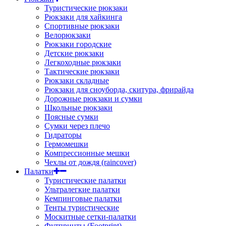
Туристические рюкзаки
Рюкзаки для хайкинга
Спортивные рюкзаки
Велорюкзаки
Рюкзаки городские
Детские рюкзаки
Легкоходные рюкзаки
Тактические рюкзаки
Рюкзаки складные
Рюкзаки для сноуборда, скитура, фрирайда
Дорожные рюкзаки и сумки
Школьные рюкзаки
Поясные сумки
Сумки через плечо
Гидраторы
Гермомешки
Компрессионные мешки
Чехлы от дождя (raincover)
Палатки
Туристические палатки
Ультралегкие палатки
Кемпинговые палатки
Тенты туристические
Москитные сетки-палатки
Футпринты (Footprint)