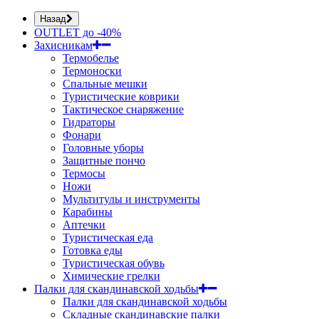
Назад
OUTLET до -40%
Захисникам
Термобелье
Термоноски
Спальные мешки
Туристические коврики
Тактическое снаряжение
Гидраторы
Фонари
Головные уборы
Защитные пончо
Термосы
Ножи
Мультитулы и инструменты
Карабины
Аптечки
Туристическая еда
Готовка еды
Туристическая обувь
Химические грелки
Палки для скандинавской ходьбы
Палки для скандинавской ходьбы
Складные скандинавские палки