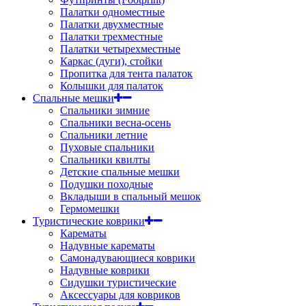
Палатки одноместные
Палатки двухместные
Палатки трехместные
Палатки четырехместные
Каркас (дуги), стойки
Пропитка для тента палаток
Колышки для палаток
Спальные мешки
Спальники зимние
Спальники весна-осень
Спальники летние
Пуховые спальники
Спальники квилты
Детские спальные мешки
Подушки походные
Вкладыши в спальный мешок
Гермомешки
Туристические коврики
Карематы
Надувные карематы
Самонадувающиеся коврики
Надувные коврики
Сидушки туристические
Аксессуары для ковриков