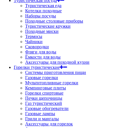
Туристическая посуда
Туристическая еда
Котелки походные
Наборы посуды
Походные столовые приборы
Туристические кружки
Походные миски
Термосы
Чайники
Сковородки
Фляги для воды
Ёмкости для воды
Аксессуары для походной кухни
Горелки туристические
Системы приготовления пищи
Газовые горелки
Мультитопливные горелки
Кемпинговые плиты
Горелки спиртовые
Печки щепочницы
Газ туристический
Газовые обогреватели
Газовые лампы
Грили и мангалы
Аксессуары для горелок