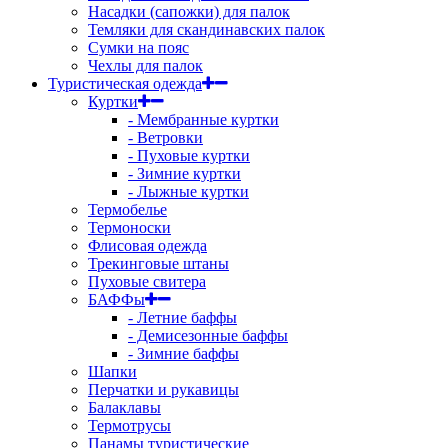
Насадки (сапожки) для палок
Темляки для скандинавских палок
Сумки на пояс
Чехлы для палок
Туристическая одежда
Куртки
- Мембранные куртки
- Ветровки
- Пуховые куртки
- Зимние куртки
- Лыжные куртки
Термобелье
Термоноски
Флисовая одежда
Трекинговые штаны
Пуховые свитера
БАФФы
- Летние баффы
- Демисезонные баффы
- Зимние баффы
Шапки
Перчатки и рукавицы
Балаклавы
Термотрусы
Панамы туристические