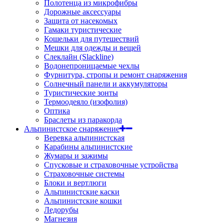
Полотенца из микрофибры
Дорожные аксессуары
Защита от насекомых
Гамаки туристические
Кошельки для путешествий
Мешки для одежды и вещей
Слеклайн (Slackline)
Водонепроницаемые чехлы
Фурнитура, стропы и ремонт снаряжения
Солнечный панели и аккумуляторы
Туристические зонты
Термоодеяло (изофолия)
Оптика
Браслеты из паракорда
Альпинистское снаряжение
Веревка альпинистская
Карабины альпинистские
Жумары и зажимы
Спусковые и страховочные устройства
Страховочные системы
Блоки и вертлюги
Альпинистские каски
Альпинистские кошки
Ледорубы
Магнезия