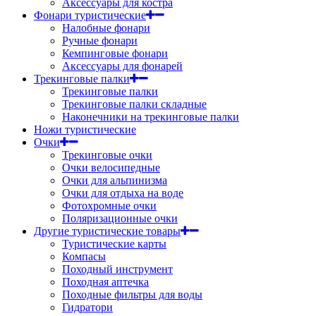
Аксессуары для костра
Фонари туристические
Налобные фонари
Ручные фонари
Кемпинговые фонари
Аксессуары для фонарей
Трекинговые палки
Трекинговые палки
Трекинговые палки складные
Наконечники на трекинговые палки
Ножи туристические
Очки
Трекинговые очки
Очки велосипедные
Очки для альпинизма
Очки для отдыха на воде
Фотохромные очки
Поляризационные очки
Другие туристические товары
Туристические карты
Компасы
Походный инструмент
Походная аптечка
Походные фильтры для воды
Гидратори