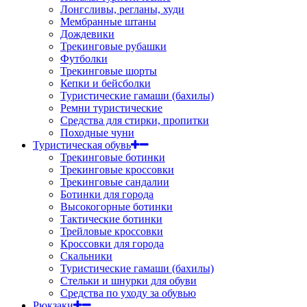
Лонгсливы, регланы, худи
Мембранные штаны
Дождевики
Трекинговые рубашки
Футболки
Трекинговые шорты
Кепки и бейсболки
Туристические гамаши (бахилы)
Ремни туристические
Средства для стирки, пропитки
Походные чуни
Туристическая обувь
Трекинговые ботинки
Трекинговые кроссовки
Трекинговые сандалии
Ботинки для города
Высокогорные ботинки
Тактические ботинки
Трейловые кроссовки
Кроссовки для города
Скальники
Туристические гамаши (бахилы)
Стельки и шнурки для обуви
Средства по уходу за обувью
Рюкзаки