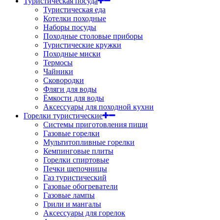
Туристическая посуда
Туристическая еда
Котелки походные
Наборы посуды
Походные столовые приборы
Туристические кружки
Походные миски
Термосы
Чайники
Сковородки
Фляги для воды
Ёмкости для воды
Аксессуары для походной кухни
Горелки туристические
Системы приготовления пищи
Газовые горелки
Мультитопливные горелки
Кемпинговые плиты
Горелки спиртовые
Печки щепочницы
Газ туристический
Газовые обогреватели
Газовые лампы
Грили и мангалы
Аксессуары для горелок