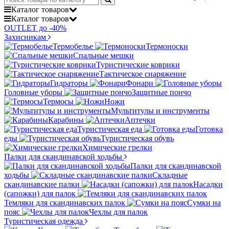
Каталог
товаров
Каталог
товаров
OUTLET до -40%
Захисникам
Термобелье
Термоноски
Спальные мешки
Туристические коврики
Тактическое снаряжение
Гидраторы
Фонари
Головные уборы
Защитные пончо
Термосы
Ножи
Мультитулы и инструменты
Карабины
Аптечки
Туристическая еда
Готовка
еды
Туристическая обувь
Химические грелки
Палки для скандинавской ходьбы
Палки для скандинавской
ходьбы
Складные
скандинавские палки
Насадки
(сапожки) для палок
Темляки для скандинавских палок
Сумки на
пояс
Чехлы для палок
Туристическая одежда