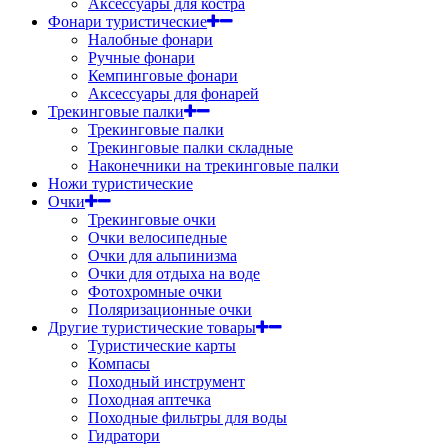
Аксессуары для костра
Фонари туристические
Налобные фонари
Ручные фонари
Кемпинговые фонари
Аксессуары для фонарей
Трекинговые палки
Трекинговые палки
Трекинговые палки складные
Наконечники на трекинговые палки
Ножи туристические
Очки
Трекинговые очки
Очки велосипедные
Очки для альпинизма
Очки для отдыха на воде
Фотохромные очки
Поляризационные очки
Другие туристические товары
Туристические карты
Компасы
Походный инструмент
Походная аптечка
Походные фильтры для воды
Гидратори