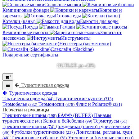
Спальные мешки
Кемпинговые фонари
Коврики и
карематы
Готовка еды
Котелки (каны)
Ёмкости для воды
Посуда
Гамаки
Кемпинговые насосы
Защита от
насекомых
Инструменты
Несессеры (косметички)
Слэклайн (Slackline)
Подарочные сертификаты
OUTLET до -40%
0
Туристическая одежда
Туристическая одежда
Тактическая одежда
Туристические куртки
(44)
(313)
Термобелье
Термоноски
Флис и Polartec®
(332)
(378)
(231)
Перчатки и рукавицы
Трекинговые штаны
БАФФ (BUFF®)
Панамы
(198)
туристические
Кепки и бейсболки
Термотрусы
(48)
(99)
(61)
Трекинговые шорты
Дождевики (пончо) туристические
(74)
Футболки туристические
Лонгсливы, регланы, худи
(36)
(237)
Трекинговые рубашки
Утеплители (пуховые свитера)
(48)
(28)