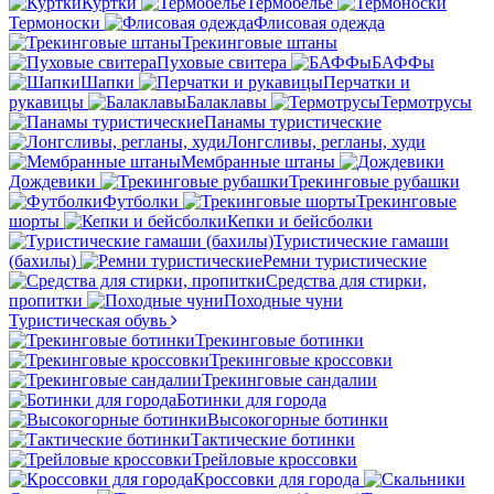
Куртки
Термобелье
Термоноски
Флисовая одежда
Трекинговые штаны
Пуховые свитера
БАФФы
Шапки
Перчатки и
рукавицы
Балаклавы
Термотрусы
Панамы туристические
Лонгсливы, регланы, худи
Мембранные штаны
Дождевики
Трекинговые рубашки
Футболки
Трекинговые
шорты
Кепки и бейсболки
Туристические гамаши
(бахилы)
Ремни туристические
Средства для стирки,
пропитки
Походные чуни
Туристическая обувь
Трекинговые ботинки
Трекинговые кроссовки
Трекинговые сандалии
Ботинки для города
Высокогорные ботинки
Тактические ботинки
Трейловые кроссовки
Кроссовки для города