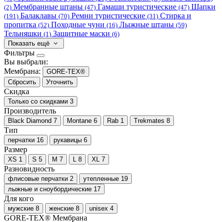
Мембранные штаны
Гамаши туристические
Шапки
(2)
(47)
(47)
Балаклавы
Ремни туристические
Стирка и
(191)
(70)
(31)
пропитка
Походные чуни
Лыжные штаны
(52)
(16)
(59)
Тельняшки
Защитные маски
(1)
(6)
Показать ещё
Фильтры
Вы выбрали:
Мембрана:
GORE-TEX®
Сбросить
Уточнить
Скидка
Только со cкидками
3
Производитель
Black Diamond
7
Montane
6
Rab
1
Trekmates
8
Тип
перчатки
16
рукавицы
6
Размер
XS
1
S
5
M
7
L
8
XL
7
Разновидность
флисовые перчатки
2
утепленные
19
лыжные и сноубордические
17
Для кого
мужские
8
женские
8
unisex
4
GORE-TEX®
Мембрана