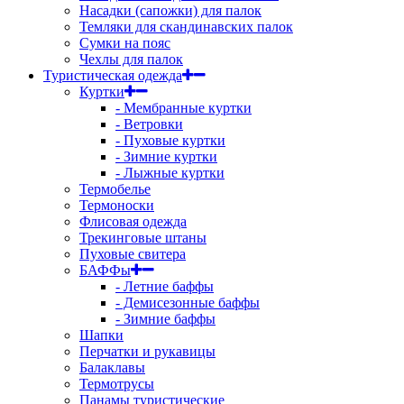
Насадки (сапожки) для палок
Темляки для скандинавских палок
Сумки на пояс
Чехлы для палок
Туристическая одежда
Куртки
- Мембранные куртки
- Ветровки
- Пуховые куртки
- Зимние куртки
- Лыжные куртки
Термобелье
Термоноски
Флисовая одежда
Трекинговые штаны
Пуховые свитера
БАФФы
- Летние баффы
- Демисезонные баффы
- Зимние баффы
Шапки
Перчатки и рукавицы
Балаклавы
Термотрусы
Панамы туристические