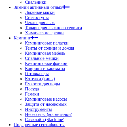
Скальники
Зимний активный отдых
Лыжные маски
Снегоступы
Чехлы для лыж
Товары для лыжного сервиса
Химические грелки
Кемпинг
Кемпинговые палатки
Тенты от солнца и дождя
Кемпинговая мебель
Спальные мешки
Кемпинговые фонари
Коврики и карематы
Готовка еды
Котелки (каны)
Ёмкости для воды
Посуда
Гамаки
Кемпинговые насосы
Защита от насекомых
Инструменты
Несессеры (косметички)
Слэклайн (Slackline)
Подарочные сертификаты