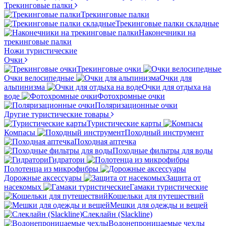
Трекинговые палки
Трекинговые палки
Трекинговые палки складные
Наконечники на
трекинговые палки
Ножи туристические
Очки
Трекинговые очки
Очки велосипедные
Очки для
альпинизма
Очки для отдыха на
воде
Фотохромные очки
Поляризационные очки
Другие туристические товары
Туристические карты
Компасы
Походный инструмент
Походная аптечка
Походные фильтры для воды
Гидратори
Полотенца из микрофибры
Дорожные аксессуары
Защита от
насекомых
Гамаки туристические
Кошельки для путешествий
Мешки для одежды и вещей
Слеклайн (Slackline)
Водонепроницаемые чехлы