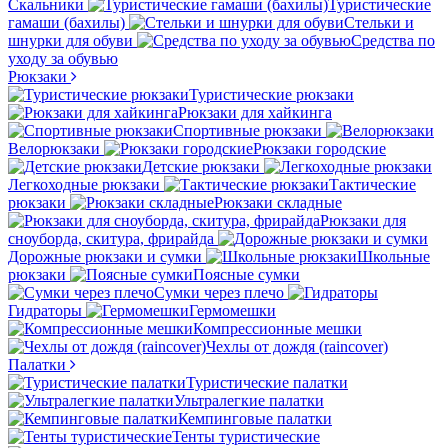
Скальники
Туристические
гамаши (бахилы)
Стельки и
шнурки для обуви
Средства по
уходу за обувью
Рюкзаки
Туристические рюкзаки
Рюкзаки для хайкинга
Спортивные рюкзаки
Велорюкзаки
Рюкзаки городские
Детские рюкзаки
Легкоходные рюкзаки
Тактические
рюкзаки
Рюкзаки складные
Рюкзаки для
сноуборда, скитура, фрирайда
Дорожные рюкзаки и сумки
Школьные
рюкзаки
Поясные сумки
Сумки через плечо
Гидраторы
Гермомешки
Компрессионные мешки
Чехлы от дождя (raincover)
Палатки
Туристические палатки
Ультралегкие палатки
Кемпинговые палатки
Тенты туристические