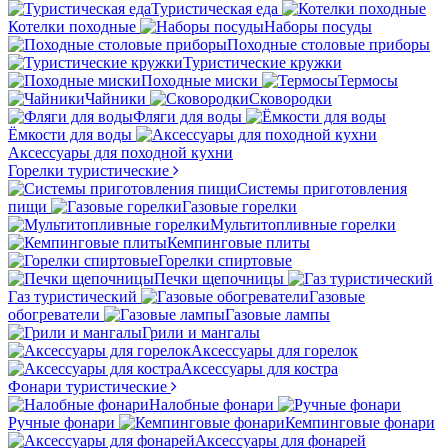
Туристическая еда
Котелки походные
Наборы посуды
Походные столовые приборы
Туристические кружки
Походные миски
Термосы
Чайники
Сковородки
Фляги для воды
Ёмкости для воды
Аксессуары для походной кухни
Горелки туристические
Системы приготовления
пищи
Газовые горелки
Мультитопливные горелки
Кемпинговые плиты
Горелки спиртовые
Печки щепочницы
Газ туристический
Газовые
обогреватели
Газовые лампы
Грили и мангалы
Аксессуары для горелок
Аксессуары для костра
Фонари туристические
Налобные фонари
Ручные фонари
Кемпинговые фонари
Аксессуары для фонарей