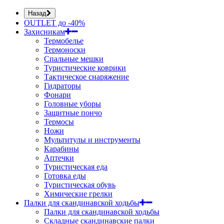
Назад
OUTLET до -40%
Захисникам
Термобелье
Термоноски
Спальные мешки
Туристические коврики
Тактическое снаряжение
Гидраторы
Фонари
Головные уборы
Защитные пончо
Термосы
Ножи
Мультитулы и инструменты
Карабины
Аптечки
Туристическая еда
Готовка еды
Туристическая обувь
Химические грелки
Палки для скандинавской ходьбы
Палки для скандинавской ходьбы
Складные скандинавские палки