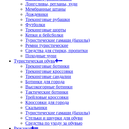
Лонгсливы, регланы, худи
Мембранные штаны
Дождевики
Трекинговые рубашки
Футболки
Трекинговые шорты
Кепки и бейсболки
Туристические гамаши (бахилы)
Ремни туристические
Средства для стирки, пропитки
Походные чуни
Туристическая обувь
Трекинговые ботинки
Трекинговые кроссовки
Трекинговые сандалии
Ботинки для города
Высокогорные ботинки
Тактические ботинки
Трейловые кроссовки
Кроссовки для города
Скальники
Туристические гамаши (бахилы)
Стельки и шнурки для обуви
Средства по уходу за обувью
Рюкзаки