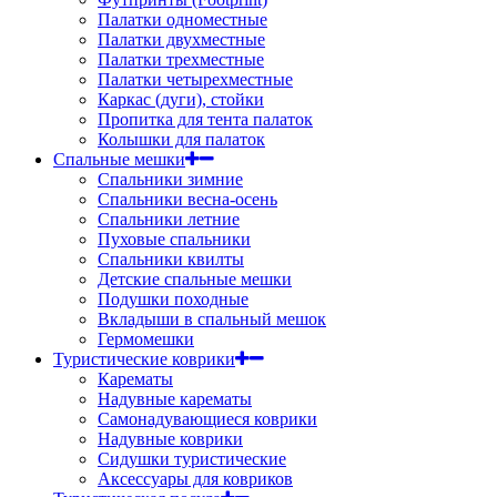
Палатки одноместные
Палатки двухместные
Палатки трехместные
Палатки четырехместные
Каркас (дуги), стойки
Пропитка для тента палаток
Колышки для палаток
Спальные мешки
Спальники зимние
Спальники весна-осень
Спальники летние
Пуховые спальники
Спальники квилты
Детские спальные мешки
Подушки походные
Вкладыши в спальный мешок
Гермомешки
Туристические коврики
Карематы
Надувные карематы
Самонадувающиеся коврики
Надувные коврики
Сидушки туристические
Аксессуары для ковриков