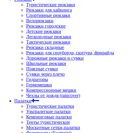
Туристические рюкзаки
Рюкзаки для хайкинга
Спортивные рюкзаки
Велорюкзаки
Рюкзаки городские
Детские рюкзаки
Легкоходные рюкзаки
Тактические рюкзаки
Рюкзаки складные
Рюкзаки для сноуборда, скитура, фрирайда
Дорожные рюкзаки и сумки
Школьные рюкзаки
Поясные сумки
Сумки через плечо
Гидраторы
Гермомешки
Компрессионные мешки
Чехлы от дождя (raincover)
Палатки
Туристические палатки
Ультралегкие палатки
Кемпинговые палатки
Тенты туристические
Москитные сетки-палатки
Футпринты (Footprint)