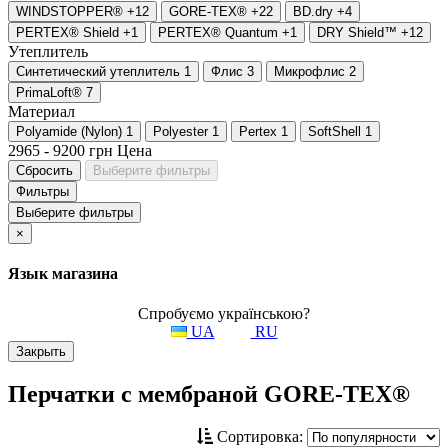
WINDSTOPPER®
+12
GORE-TEX®
+22
BD.dry
+4
PERTEX® Shield
+1
PERTEX® Quantum
+1
DRY Shield™
+12
Утеплитель
Синтетический утеплитель
1
Флис
3
Микрофлис
2
PrimaLoft®
7
Материал
Polyamide (Nylon)
1
Polyester
1
Pertex
1
SoftShell
1
2965
-
9200
грн
Цена
Сбросить
Выберите фильтры
Фильтры
Выберите фильтры
×
Язык магазина
Спробуємо українською?
UA
RU
Закрыть
Перчатки с мембраной GORE-TEX®
Сортировка: