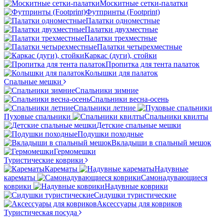
Москитные сетки-палатки
Футпринты (Footprint)
Палатки одноместные
Палатки двухместные
Палатки трехместные
Палатки четырехместные
Каркас (дуги), стойки
Пропитка для тента палаток
Колышки для палаток
Спальные мешки
Спальники зимние
Спальники весна-осень
Спальники летние
Пуховые спальники
Спальники квилты
Детские спальные мешки
Подушки походные
Вкладыши в спальный мешок
Гермомешки
Туристические коврики
Карематы
Надувные
карематы
Самонадувающиеся
коврики
Надувные коврики
Сидушки туристические
Аксессуары для ковриков
Туристическая посуда