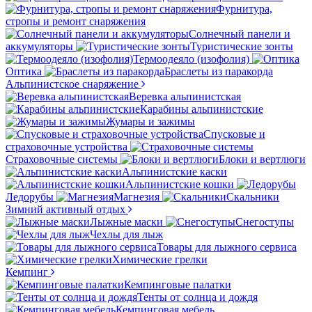
Фурнитура,
стропы и ремонт снаряжения
Солнечный панели и
аккумуляторы
Туристические зонты
Термоодеяло (изофолия)
Оптика
Браслеты из паракорда
Альпинистское снаряжение
Веревка альпинистская
Карабины альпинистские
Жумары и зажимы
Спусковые и
страховочные устройства
Страховочные системы
Блоки и вертлюги
Альпинистские каски
Альпинистские кошки
Ледорубы
Магнезия
Скальники
Зимний активный отдых
Лыжные маски
Снегоступы
Чехлы для лыж
Товары для лыжного сервиса
Химические грелки
Кемпинг
Кемпинговые палатки
Тенты от солнца и дождя
Кемпинговая мебель