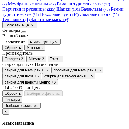
Мембранные штаны
Гамаши туристические
(2)
(47)
(47)
Перчатки и рукавицы
Шапки
Балаклавы
Ремни
(225)
(191)
(70)
туристические
Походные чуни
Лыжные штаны
(31)
(16)
(59)
Тельняшки
Защитные маски
(1)
(6)
Показать ещё
Фильтры
Вы выбрали:
Назначение:
стирка для пуха
Сбросить
Уточнить
Производитель
Grangers
2
Nikwax
2
Toko
1
стирка для пуха
Назначение
стирка для мембран
+16
пропитка для мембран
+16
стирка для пуха
+5
стирка для термобелья
+15
стирка для шерсти Merino
+8
214
-
1009
грн
Цена
Сбросить
Выберите фильтры
Фильтры
Выберите фильтры
×
Язык магазина