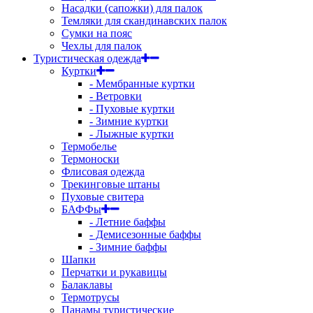
Насадки (сапожки) для палок
Темляки для скандинавских палок
Сумки на пояс
Чехлы для палок
Туристическая одежда
Куртки
- Мембранные куртки
- Ветровки
- Пуховые куртки
- Зимние куртки
- Лыжные куртки
Термобелье
Термоноски
Флисовая одежда
Трекинговые штаны
Пуховые свитера
БАФФы
- Летние баффы
- Демисезонные баффы
- Зимние баффы
Шапки
Перчатки и рукавицы
Балаклавы
Термотрусы
Панамы туристические