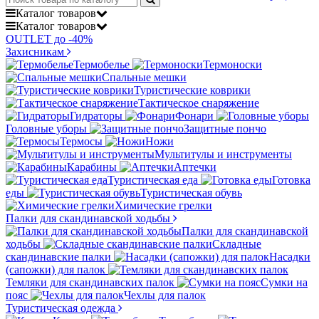
Каталог
товаров
Каталог
товаров
OUTLET до -40%
Захисникам
Термобелье
Термоноски
Спальные мешки
Туристические коврики
Тактическое снаряжение
Гидраторы
Фонари
Головные уборы
Защитные пончо
Термосы
Ножи
Мультитулы и инструменты
Карабины
Аптечки
Туристическая еда
Готовка
еды
Туристическая обувь
Химические грелки
Палки для скандинавской ходьбы
Палки для скандинавской
ходьбы
Складные
скандинавские палки
Насадки
(сапожки) для палок
Темляки для скандинавских палок
Сумки на
пояс
Чехлы для палок
Туристическая одежда