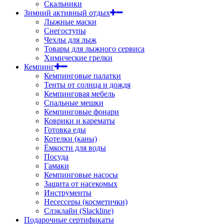
Скальники
Зимний активный отдых
Лыжные маски
Снегоступы
Чехлы для лыж
Товары для лыжного сервиса
Химические грелки
Кемпинг
Кемпинговые палатки
Тенты от солнца и дождя
Кемпинговая мебель
Спальные мешки
Кемпинговые фонари
Коврики и карематы
Готовка еды
Котелки (каны)
Ёмкости для воды
Посуда
Гамаки
Кемпинговые насосы
Защита от насекомых
Инструменты
Несессеры (косметички)
Слэклайн (Slackline)
Подарочные сертификаты