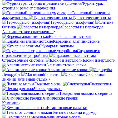
Фурнитура,
стропы и ремонт снаряжения
Солнечный панели и
аккумуляторы
Туристические зонты
Термоодеяло (изофолия)
Оптика
Браслеты из паракорда
Альпинистское снаряжение
Веревка альпинистская
Карабины альпинистские
Жумары и зажимы
Спусковые и
страховочные устройства
Страховочные системы
Блоки и вертлюги
Альпинистские каски
Альпинистские кошки
Ледорубы
Магнезия
Скальники
Зимний активный отдых
Лыжные маски
Снегоступы
Чехлы для лыж
Товары для лыжного сервиса
Химические грелки
Кемпинг
Кемпинговые палатки
Тенты от солнца и дождя
Кемпинговая мебель