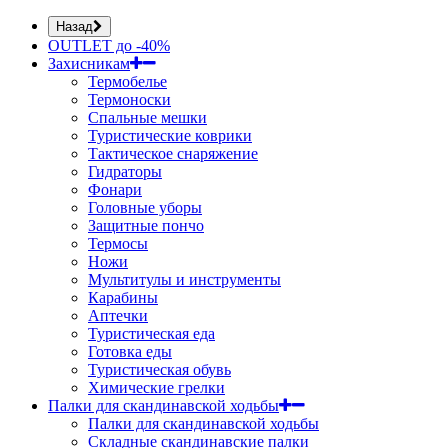
Назад
OUTLET до -40%
Захисникам
Термобелье
Термоноски
Спальные мешки
Туристические коврики
Тактическое снаряжение
Гидраторы
Фонари
Головные уборы
Защитные пончо
Термосы
Ножи
Мультитулы и инструменты
Карабины
Аптечки
Туристическая еда
Готовка еды
Туристическая обувь
Химические грелки
Палки для скандинавской ходьбы
Палки для скандинавской ходьбы
Складные скандинавские палки