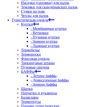
Насадки (сапожки) для палок
Темляки для скандинавских палок
Сумки на пояс
Чехлы для палок
Туристическая одежда
Куртки
- Мембранные куртки
- Ветровки
- Пуховые куртки
- Зимние куртки
- Лыжные куртки
Термобелье
Термоноски
Флисовая одежда
Трекинговые штаны
Пуховые свитера
БАФФы
- Летние баффы
- Демисезонные баффы
- Зимние баффы
Шапки
Перчатки и рукавицы
Балаклавы
Термотрусы
Панамы туристические