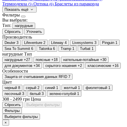
Термоодеяла
Оптика
Браслеты из паракорда
(5)
(6)
Показать ещё
Фильтры
Вы выбрали:
Тип:
нагрудные
Сбросить
Уточнить
Производитель
Deuter
3
Lifeventure
2
Liteway
4
Livesystems
3
Pinguin
1
Sea To Summit
6
Tatonka
6
Tramp
1
Turbat
1
нагрудные
Тип
нагрудные
+27
поясные
+18
нательные-потайные
+30
для документов
+34
скрытого ношения
+2
классические
+16
Особенности
Защита от считывания данных RFID
7
Цвет
черный
8
серый
2
синий
1
желтый
1
фиолетовый
1
песочный
3
белый
3
зелено-голубой
1
308
-
2499
грн
Цена
Сбросить
Выберите фильтры
Фильтры
Выберите фильтры
×