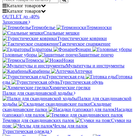
Каталог
товаров
Каталог
товаров
OUTLET до -40%
Захисникам
Термобелье
Термоноски
Спальные мешки
Туристические коврики
Тактическое снаряжение
Гидраторы
Фонари
Головные уборы
Защитные пончо
Термосы
Ножи
Мультитулы и инструменты
Карабины
Аптечки
Туристическая еда
Готовка
еды
Туристическая обувь
Химические грелки
Палки для скандинавской ходьбы
Палки для скандинавской
ходьбы
Складные
скандинавские палки
Насадки
(сапожки) для палок
Темляки для скандинавских палок
Сумки на
пояс
Чехлы для палок
Туристическая одежда