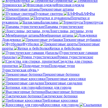
Куртки
Термобелье
Термоноски
Флисовая одежда
Трекинговые штаны
Пуховые свитера
БАФФы
Шапки
Перчатки и
рукавицы
Балаклавы
Термотрусы
Панамы туристические
Лонгсливы, регланы, худи
Мембранные штаны
Дождевики
Трекинговые рубашки
Футболки
Трекинговые
шорты
Кепки и бейсболки
Туристические гамаши
(бахилы)
Ремни туристические
Средства для стирки,
пропитки
Походные чуни
Туристическая обувь
Трекинговые ботинки
Трекинговые кроссовки
Трекинговые сандалии
Ботинки для города
Высокогорные ботинки
Тактические ботинки
Трейловые кроссовки
Кроссовки для города