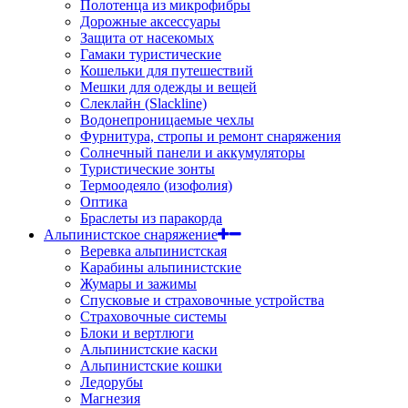
Полотенца из микрофибры
Дорожные аксессуары
Защита от насекомых
Гамаки туристические
Кошельки для путешествий
Мешки для одежды и вещей
Слеклайн (Slackline)
Водонепроницаемые чехлы
Фурнитура, стропы и ремонт снаряжения
Солнечный панели и аккумуляторы
Туристические зонты
Термоодеяло (изофолия)
Оптика
Браслеты из паракорда
Альпинистское снаряжение
Веревка альпинистская
Карабины альпинистские
Жумары и зажимы
Спусковые и страховочные устройства
Страховочные системы
Блоки и вертлюги
Альпинистские каски
Альпинистские кошки
Ледорубы
Магнезия