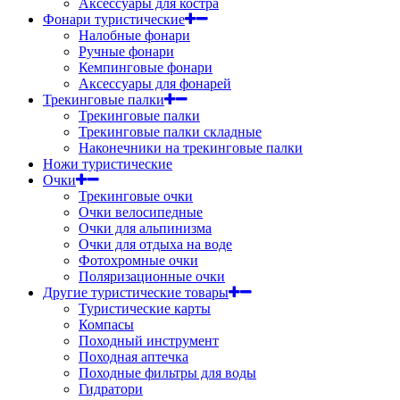
Аксессуары для костра
Фонари туристические
Налобные фонари
Ручные фонари
Кемпинговые фонари
Аксессуары для фонарей
Трекинговые палки
Трекинговые палки
Трекинговые палки складные
Наконечники на трекинговые палки
Ножи туристические
Очки
Трекинговые очки
Очки велосипедные
Очки для альпинизма
Очки для отдыха на воде
Фотохромные очки
Поляризационные очки
Другие туристические товары
Туристические карты
Компасы
Походный инструмент
Походная аптечка
Походные фильтры для воды
Гидратори