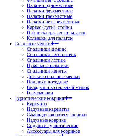
Палатки одноместные
Палатки двухместные
Палатки трехместные
Палатки четырехместные
Каркас (дуги), стойки
Пропитка для тента палаток
Колышки для палаток
Спальные мешки
Спальники зимние
Спальники весна-осень
Спальники летние
Пуховые спальники
Спальники квилты
Детские спальные мешки
Подушки походные
Вкладыши в спальный мешок
Гермомешки
Туристические коврики
Карематы
Надувные карематы
Самонадувающиеся коврики
Надувные коврики
Сидушки туристические
Аксессуары для ковриков