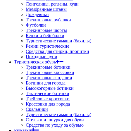
Лонгсливы, регланы, худи
Мембранные штаны
Дождевики
Трекинговые рубашки
Футболки
Трекинговые шорты
Кепки и бейсболки
Туристические гамаши (бахилы)
Ремни туристические
Средства для стирки, пропитки
Походные чуни
Туристическая обувь
Трекинговые ботинки
Трекинговые кроссовки
Трекинговые сандалии
Ботинки для города
Высокогорные ботинки
Тактические ботинки
Трейловые кроссовки
Кроссовки для города
Скальники
Туристические гамаши (бахилы)
Стельки и шнурки для обуви
Средства по уходу за обувью
Рюкзаки