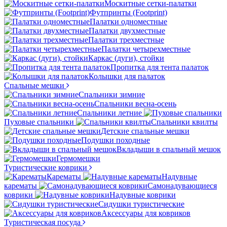
Москитные сетки-палатки
Футпринты (Footprint)
Палатки одноместные
Палатки двухместные
Палатки трехместные
Палатки четырехместные
Каркас (дуги), стойки
Пропитка для тента палаток
Колышки для палаток
Спальные мешки
Спальники зимние
Спальники весна-осень
Спальники летние
Пуховые спальники
Спальники квилты
Детские спальные мешки
Подушки походные
Вкладыши в спальный мешок
Гермомешки
Туристические коврики
Карематы
Надувные
карематы
Самонадувающиеся
коврики
Надувные коврики
Сидушки туристические
Аксессуары для ковриков
Туристическая посуда