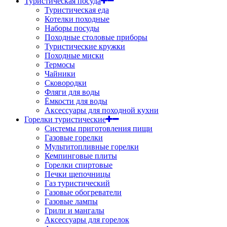
Туристическая посуда
Туристическая еда
Котелки походные
Наборы посуды
Походные столовые приборы
Туристические кружки
Походные миски
Термосы
Чайники
Сковородки
Фляги для воды
Ёмкости для воды
Аксессуары для походной кухни
Горелки туристические
Системы приготовления пищи
Газовые горелки
Мультитопливные горелки
Кемпинговые плиты
Горелки спиртовые
Печки щепочницы
Газ туристический
Газовые обогреватели
Газовые лампы
Грили и мангалы
Аксессуары для горелок