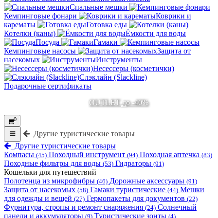
Спальные мешки
Кемпинговые фонари
Коврики и
карематы
Готовка еды
Котелки (каны)
Ёмкости для воды
Посуда
Гамаки
Кемпинговые насосы
Защита от
насекомых
Инструменты
Несессеры (косметички)
Слэклайн (Slackline)
Подарочные сертификаты
OUTLET до -40%
0
Другие туристические товары
Другие туристические товары
Компасы
Походный инструмент
Походная аптечка
(45)
(94)
(83)
Походные фильтры для воды
Гидраторы
(53)
(91)
Кошельки для путешествий
Полотенца из микрофибры
Дорожные аксессуары
(46)
(91)
Защита от насекомых
Гамаки туристические
Мешки
(58)
(44)
для одежды и вещей
Гермопакеты для документов
(27)
(22)
Фурнитура, стропы и ремонт снаряжения
Солнечный
(24)
панели и аккумуляторы
Туристические зонты
(9)
(4)