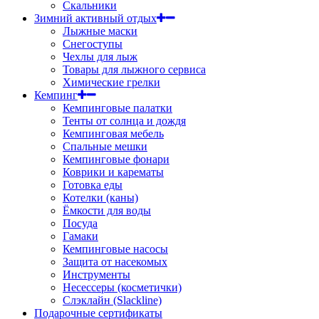
Скальники
Зимний активный отдых
Лыжные маски
Снегоступы
Чехлы для лыж
Товары для лыжного сервиса
Химические грелки
Кемпинг
Кемпинговые палатки
Тенты от солнца и дождя
Кемпинговая мебель
Спальные мешки
Кемпинговые фонари
Коврики и карематы
Готовка еды
Котелки (каны)
Ёмкости для воды
Посуда
Гамаки
Кемпинговые насосы
Защита от насекомых
Инструменты
Несессеры (косметички)
Слэклайн (Slackline)
Подарочные сертификаты