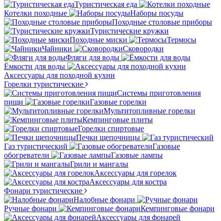
Туристическая еда
Котелки походные
Наборы посуды
Походные столовые приборы
Туристические кружки
Походные миски
Термосы
Чайники
Сковородки
Фляги для воды
Ёмкости для воды
Аксессуары для походной кухни
Горелки туристические
Системы приготовления
пищи
Газовые горелки
Мультитопливные горелки
Кемпинговые плиты
Горелки спиртовые
Печки щепочницы
Газ туристический
Газовые
обогреватели
Газовые лампы
Грили и мангалы
Аксессуары для горелок
Аксессуары для костра
Фонари туристические
Налобные фонари
Ручные фонари
Кемпинговые фонари
Аксессуары для фонарей