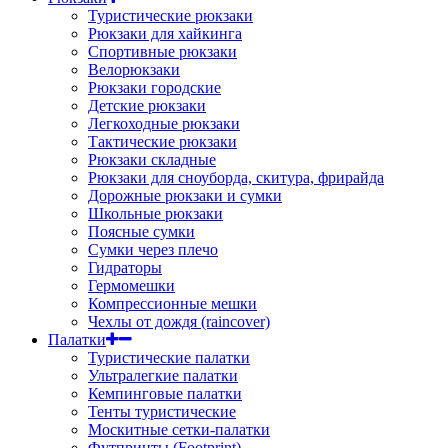
Туристические рюкзаки
Рюкзаки для хайкинга
Спортивные рюкзаки
Велорюкзаки
Рюкзаки городские
Детские рюкзаки
Легкоходные рюкзаки
Тактические рюкзаки
Рюкзаки складные
Рюкзаки для сноуборда, скитура, фрирайда
Дорожные рюкзаки и сумки
Школьные рюкзаки
Поясные сумки
Сумки через плечо
Гидраторы
Гермомешки
Компрессионные мешки
Чехлы от дождя (raincover)
Палатки
Туристические палатки
Ультралегкие палатки
Кемпинговые палатки
Тенты туристические
Москитные сетки-палатки
Футпринты (Footprint)