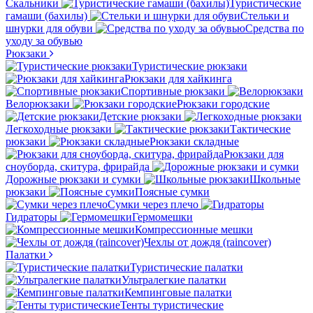
Скальники
Туристические
гамаши (бахилы)
Стельки и
шнурки для обуви
Средства по
уходу за обувью
Рюкзаки
Туристические рюкзаки
Рюкзаки для хайкинга
Спортивные рюкзаки
Велорюкзаки
Рюкзаки городские
Детские рюкзаки
Легкоходные рюкзаки
Тактические
рюкзаки
Рюкзаки складные
Рюкзаки для
сноуборда, скитура, фрирайда
Дорожные рюкзаки и сумки
Школьные
рюкзаки
Поясные сумки
Сумки через плечо
Гидраторы
Гермомешки
Компрессионные мешки
Чехлы от дождя (raincover)
Палатки
Туристические палатки
Ультралегкие палатки
Кемпинговые палатки
Тенты туристические