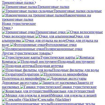
Трекинговые палки
Трекинговые палки
Трекинговые палки складные
Наконечники на
трекинговые палки
Ножи туристические
Очки
Трекинговые очки
Очки велосипедные
Очки для
альпинизма
Очки для отдыха на
воде
Фотохромные очки
Поляризационные очки
Другие туристические товары
Туристические карты
Компасы
Походный инструмент
Походная аптечка
Походные фильтры для воды
Гидратори
Полотенца из микрофибры
Дорожные аксессуары
Защита от
насекомых
Гамаки туристические
Кошельки для путешествий
Мешки для одежды и вещей
Слеклайн (Slackline)
Водонепроницаемые чехлы