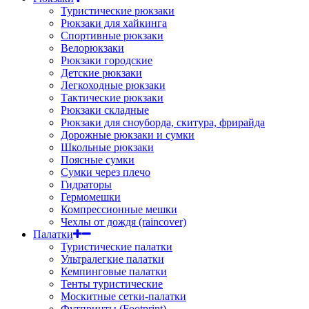
Туристические рюкзаки
Рюкзаки для хайкинга
Спортивные рюкзаки
Велорюкзаки
Рюкзаки городские
Детские рюкзаки
Легкоходные рюкзаки
Тактические рюкзаки
Рюкзаки складные
Рюкзаки для сноуборда, скитура, фрирайда
Дорожные рюкзаки и сумки
Школьные рюкзаки
Поясные сумки
Сумки через плечо
Гидраторы
Гермомешки
Компрессионные мешки
Чехлы от дождя (raincover)
Палатки
Туристические палатки
Ультралегкие палатки
Кемпинговые палатки
Тенты туристические
Москитные сетки-палатки
Футпринты (Footprint)