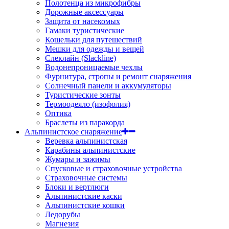
Полотенца из микрофибры
Дорожные аксессуары
Защита от насекомых
Гамаки туристические
Кошельки для путешествий
Мешки для одежды и вещей
Слеклайн (Slackline)
Водонепроницаемые чехлы
Фурнитура, стропы и ремонт снаряжения
Солнечный панели и аккумуляторы
Туристические зонты
Термоодеяло (изофолия)
Оптика
Браслеты из паракорда
Альпинистское снаряжение
Веревка альпинистская
Карабины альпинистские
Жумары и зажимы
Спусковые и страховочные устройства
Страховочные системы
Блоки и вертлюги
Альпинистские каски
Альпинистские кошки
Ледорубы
Магнезия