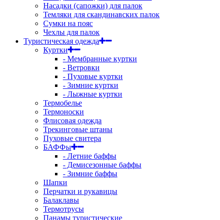
Насадки (сапожки) для палок
Темляки для скандинавских палок
Сумки на пояс
Чехлы для палок
Туристическая одежда
Куртки
- Мембранные куртки
- Ветровки
- Пуховые куртки
- Зимние куртки
- Лыжные куртки
Термобелье
Термоноски
Флисовая одежда
Трекинговые штаны
Пуховые свитера
БАФФы
- Летние баффы
- Демисезонные баффы
- Зимние баффы
Шапки
Перчатки и рукавицы
Балаклавы
Термотрусы
Панамы туристические