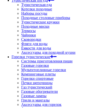
Туристическая посуда
Туристическая еда
Котелки походные
Наборы посуды
Походные столовые приборы
Туристические кружки
Походные миски
Термосы
Чайники
Сковородки
Фляги для воды
Ёмкости для воды
Аксессуары для походной кухни
Горелки туристические
Системы приготовления пищи
Газовые горелки
Мультитопливные горелки
Кемпинговые плиты
Горелки спиртовые
Печки щепочницы
Газ туристический
Газовые обогреватели
Газовые лампы
Грили и мангалы
Аксессуары для горелок