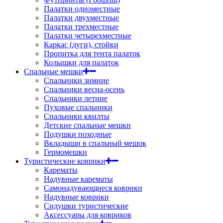
Палатки одноместные
Палатки двухместные
Палатки трехместные
Палатки четырехместные
Каркас (дуги), стойки
Пропитка для тента палаток
Колышки для палаток
Спальные мешки
Спальники зимние
Спальники весна-осень
Спальники летние
Пуховые спальники
Спальники квилты
Детские спальные мешки
Подушки походные
Вкладыши в спальный мешок
Гермомешки
Туристические коврики
Карематы
Надувные карематы
Самонадувающиеся коврики
Надувные коврики
Сидушки туристические
Аксессуары для ковриков