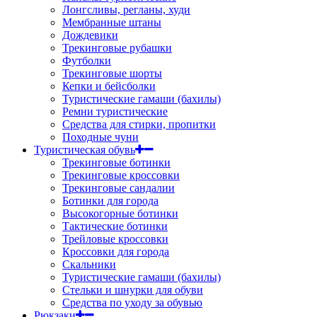
Лонгсливы, регланы, худи
Мембранные штаны
Дождевики
Трекинговые рубашки
Футболки
Трекинговые шорты
Кепки и бейсболки
Туристические гамаши (бахилы)
Ремни туристические
Средства для стирки, пропитки
Походные чуни
Туристическая обувь
Трекинговые ботинки
Трекинговые кроссовки
Трекинговые сандалии
Ботинки для города
Высокогорные ботинки
Тактические ботинки
Трейловые кроссовки
Кроссовки для города
Скальники
Туристические гамаши (бахилы)
Стельки и шнурки для обуви
Средства по уходу за обувью
Рюкзаки