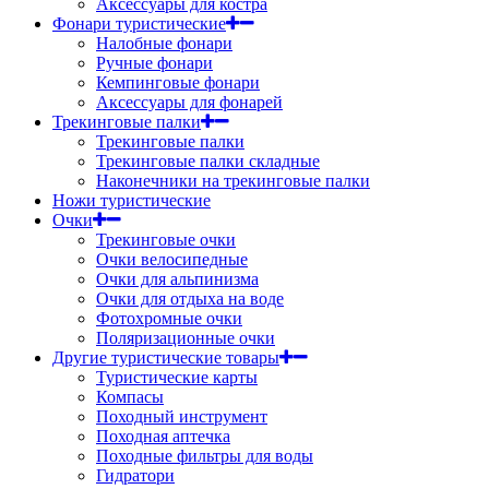
Аксессуары для костра
Фонари туристические
Налобные фонари
Ручные фонари
Кемпинговые фонари
Аксессуары для фонарей
Трекинговые палки
Трекинговые палки
Трекинговые палки складные
Наконечники на трекинговые палки
Ножи туристические
Очки
Трекинговые очки
Очки велосипедные
Очки для альпинизма
Очки для отдыха на воде
Фотохромные очки
Поляризационные очки
Другие туристические товары
Туристические карты
Компасы
Походный инструмент
Походная аптечка
Походные фильтры для воды
Гидратори