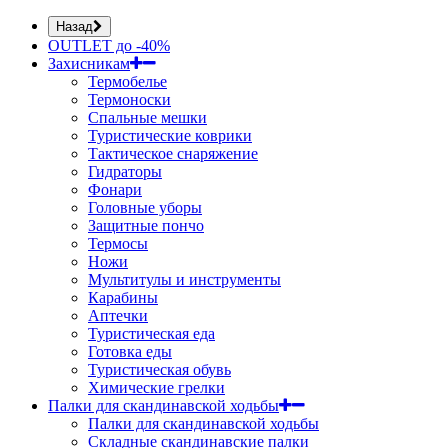
Назад
OUTLET до -40%
Захисникам
Термобелье
Термоноски
Спальные мешки
Туристические коврики
Тактическое снаряжение
Гидраторы
Фонари
Головные уборы
Защитные пончо
Термосы
Ножи
Мультитулы и инструменты
Карабины
Аптечки
Туристическая еда
Готовка еды
Туристическая обувь
Химические грелки
Палки для скандинавской ходьбы
Палки для скандинавской ходьбы
Складные скандинавские палки