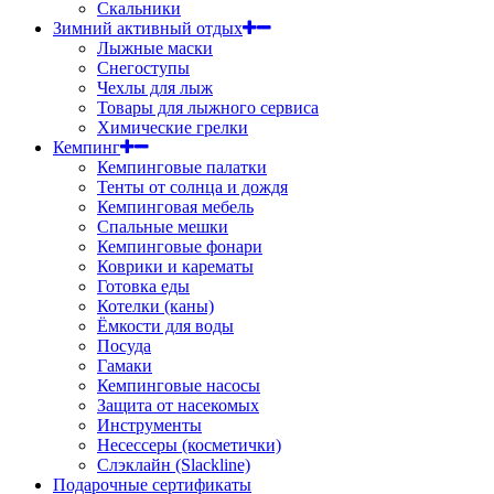
Скальники
Зимний активный отдых
Лыжные маски
Снегоступы
Чехлы для лыж
Товары для лыжного сервиса
Химические грелки
Кемпинг
Кемпинговые палатки
Тенты от солнца и дождя
Кемпинговая мебель
Спальные мешки
Кемпинговые фонари
Коврики и карематы
Готовка еды
Котелки (каны)
Ёмкости для воды
Посуда
Гамаки
Кемпинговые насосы
Защита от насекомых
Инструменты
Несессеры (косметички)
Слэклайн (Slackline)
Подарочные сертификаты