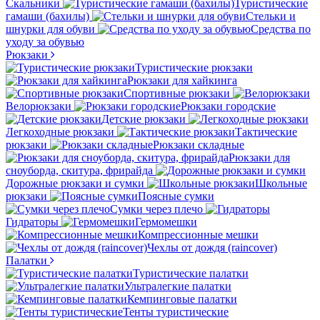
Скальники
Туристические
гамаши (бахилы)
Стельки и
шнурки для обуви
Средства по
уходу за обувью
Рюкзаки
Туристические рюкзаки
Рюкзаки для хайкинга
Спортивные рюкзаки
Велорюкзаки
Рюкзаки городские
Детские рюкзаки
Легкоходные рюкзаки
Тактические
рюкзаки
Рюкзаки складные
Рюкзаки для
сноуборда, скитура, фрирайда
Дорожные рюкзаки и сумки
Школьные
рюкзаки
Поясные сумки
Сумки через плечо
Гидраторы
Гермомешки
Компрессионные мешки
Чехлы от дождя (raincover)
Палатки
Туристические палатки
Ультралегкие палатки
Кемпинговые палатки
Тенты туристические