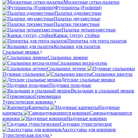
Москитные сетки-палатки
Футпринты (Footprint)
Палатки одноместные
Палатки двухместные
Палатки трехместные
Палатки четырехместные
Каркас (дуги), стойки
Пропитка для тента палаток
Колышки для палаток
Спальные мешки
Спальники зимние
Спальники весна-осень
Спальники летние
Пуховые спальники
Спальники квилты
Детские спальные мешки
Подушки походные
Вкладыши в спальный мешок
Гермомешки
Туристические коврики
Карематы
Надувные
карематы
Самонадувающиеся
коврики
Надувные коврики
Сидушки туристические
Аксессуары для ковриков
Туристическая посуда