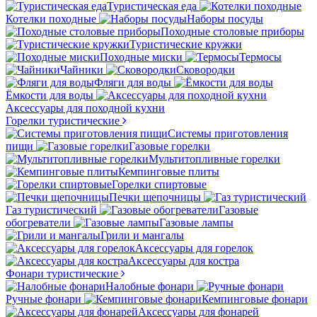
Туристическая еда
Котелки походные
Наборы посуды
Походные столовые приборы
Туристические кружки
Походные миски
Термосы
Чайники
Сковородки
Фляги для воды
Ёмкости для воды
Аксессуары для походной кухни
Горелки туристические
Системы приготовления
пищи
Газовые горелки
Мультитопливные горелки
Кемпинговые плиты
Горелки спиртовые
Печки щепочницы
Газ туристический
Газовые
обогреватели
Газовые лампы
Грили и мангалы
Аксессуары для горелок
Аксессуары для костра
Фонари туристические
Налобные фонари
Ручные фонари
Кемпинговые фонари
Аксессуары для фонарей