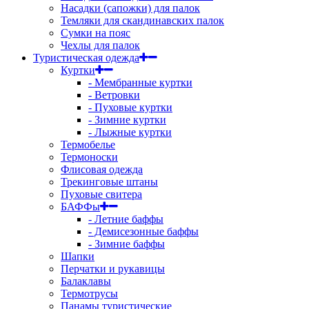
Насадки (сапожки) для палок
Темляки для скандинавских палок
Сумки на пояс
Чехлы для палок
Туристическая одежда
Куртки
- Мембранные куртки
- Ветровки
- Пуховые куртки
- Зимние куртки
- Лыжные куртки
Термобелье
Термоноски
Флисовая одежда
Трекинговые штаны
Пуховые свитера
БАФФы
- Летние баффы
- Демисезонные баффы
- Зимние баффы
Шапки
Перчатки и рукавицы
Балаклавы
Термотрусы
Панамы туристические