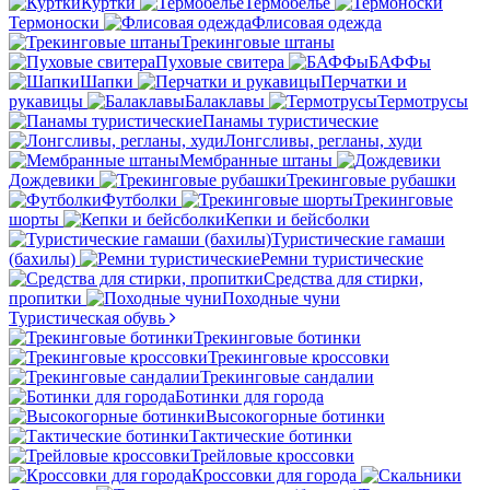
Куртки
Термобелье
Термоноски
Флисовая одежда
Трекинговые штаны
Пуховые свитера
БАФФы
Шапки
Перчатки и
рукавицы
Балаклавы
Термотрусы
Панамы туристические
Лонгсливы, регланы, худи
Мембранные штаны
Дождевики
Трекинговые рубашки
Футболки
Трекинговые
шорты
Кепки и бейсболки
Туристические гамаши
(бахилы)
Ремни туристические
Средства для стирки,
пропитки
Походные чуни
Туристическая обувь
Трекинговые ботинки
Трекинговые кроссовки
Трекинговые сандалии
Ботинки для города
Высокогорные ботинки
Тактические ботинки
Трейловые кроссовки
Кроссовки для города