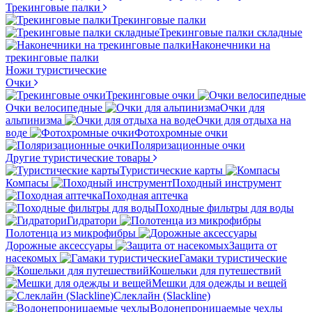
Трекинговые палки
Трекинговые палки
Трекинговые палки складные
Наконечники на
трекинговые палки
Ножи туристические
Очки
Трекинговые очки
Очки велосипедные
Очки для
альпинизма
Очки для отдыха на
воде
Фотохромные очки
Поляризационные очки
Другие туристические товары
Туристические карты
Компасы
Походный инструмент
Походная аптечка
Походные фильтры для воды
Гидратори
Полотенца из микрофибры
Дорожные аксессуары
Защита от
насекомых
Гамаки туристические
Кошельки для путешествий
Мешки для одежды и вещей
Слеклайн (Slackline)
Водонепроницаемые чехлы