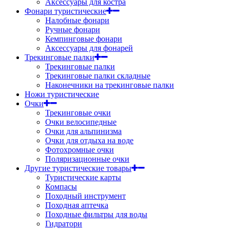
Аксессуары для костра
Фонари туристические
Налобные фонари
Ручные фонари
Кемпинговые фонари
Аксессуары для фонарей
Трекинговые палки
Трекинговые палки
Трекинговые палки складные
Наконечники на трекинговые палки
Ножи туристические
Очки
Трекинговые очки
Очки велосипедные
Очки для альпинизма
Очки для отдыха на воде
Фотохромные очки
Поляризационные очки
Другие туристические товары
Туристические карты
Компасы
Походный инструмент
Походная аптечка
Походные фильтры для воды
Гидратори