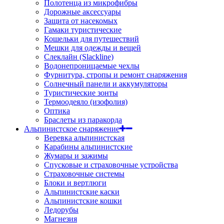
Полотенца из микрофибры
Дорожные аксессуары
Защита от насекомых
Гамаки туристические
Кошельки для путешествий
Мешки для одежды и вещей
Слеклайн (Slackline)
Водонепроницаемые чехлы
Фурнитура, стропы и ремонт снаряжения
Солнечный панели и аккумуляторы
Туристические зонты
Термоодеяло (изофолия)
Оптика
Браслеты из паракорда
Альпинистское снаряжение
Веревка альпинистская
Карабины альпинистские
Жумары и зажимы
Спусковые и страховочные устройства
Страховочные системы
Блоки и вертлюги
Альпинистские каски
Альпинистские кошки
Ледорубы
Магнезия