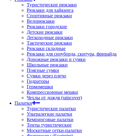
Туристические рюкзаки
Рюкзаки для хайкинга
Спортивные рюкзаки
Велорюкзаки
Рюкзаки городские
Детские рюкзаки
Легкоходные рюкзаки
Тактические рюкзаки
Рюкзаки складные
Рюкзаки для сноуборда, скитура, фрирайда
Дорожные рюкзаки и сумки
Школьные рюкзаки
Поясные сумки
Сумки через плечо
Гидраторы
Гермомешки
Компрессионные мешки
Чехлы от дождя (raincover)
Палатки
Туристические палатки
Ультралегкие палатки
Кемпинговые палатки
Тенты туристические
Москитные сетки-палатки
Футпринты (Footprint)