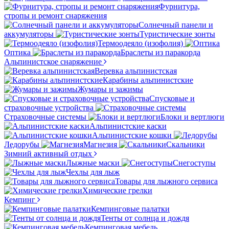
Фурнитура,
стропы и ремонт снаряжения
Солнечный панели и
аккумуляторы
Туристические зонты
Термоодеяло (изофолия)
Оптика
Браслеты из паракорда
Альпинистское снаряжение
Веревка альпинистская
Карабины альпинистские
Жумары и зажимы
Спусковые и
страховочные устройства
Страховочные системы
Блоки и вертлюги
Альпинистские каски
Альпинистские кошки
Ледорубы
Магнезия
Скальники
Зимний активный отдых
Лыжные маски
Снегоступы
Чехлы для лыж
Товары для лыжного сервиса
Химические грелки
Кемпинг
Кемпинговые палатки
Тенты от солнца и дождя
Кемпинговая мебель