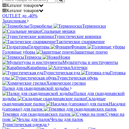
Каталог
товаров
Каталог
товаров
OUTLET до -40%
Захисникам
Термобелье
Термоноски
Спальные мешки
Туристические коврики
Тактическое снаряжение
Гидраторы
Фонари
Головные уборы
Защитные пончо
Термосы
Ножи
Мультитулы и инструменты
Карабины
Аптечки
Туристическая еда
Готовка
еды
Туристическая обувь
Химические грелки
Палки для скандинавской ходьбы
Палки для скандинавской
ходьбы
Складные
скандинавские палки
Насадки
(сапожки) для палок
Темляки для скандинавских палок
Сумки на
пояс
Чехлы для палок
Туристическая одежда