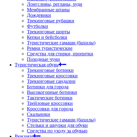
Лонгсливы, регланы, худи
Мембранные штаны
Дождевики
Трекинговые рубашки
Футболки
Трекинговые шорты
Кепки и бейсболки
Туристические гамаши (бахилы)
Ремни туристические
Средства для стирки, пропитки
Походные чуни
Туристическая обувь
Трекинговые ботинки
Трекинговые кроссовки
Трекинговые сандалии
Ботинки для города
Высокогорные ботинки
Тактические ботинки
Трейловые кроссовки
Кроссовки для города
Скальники
Туристические гамаши (бахилы)
Стельки и шнурки для обуви
Средства по уходу за обувью
Рюкзаки