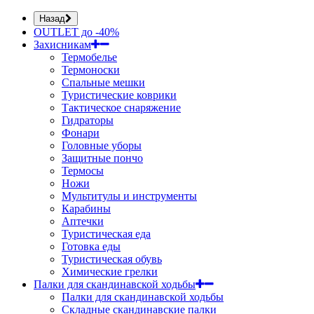
Назад
OUTLET до -40%
Захисникам
Термобелье
Термоноски
Спальные мешки
Туристические коврики
Тактическое снаряжение
Гидраторы
Фонари
Головные уборы
Защитные пончо
Термосы
Ножи
Мультитулы и инструменты
Карабины
Аптечки
Туристическая еда
Готовка еды
Туристическая обувь
Химические грелки
Палки для скандинавской ходьбы
Палки для скандинавской ходьбы
Складные скандинавские палки