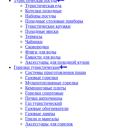
Туристическая посуда
Туристическая еда
Котелки походные
Наборы посуды
Походные столовые приборы
Туристические кружки
Походные миски
Термосы
Чайники
Сковородки
Фляги для воды
Ёмкости для воды
Аксессуары для походной кухни
Горелки туристические
Системы приготовления пищи
Газовые горелки
Мультитопливные горелки
Кемпинговые плиты
Горелки спиртовые
Печки щепочницы
Газ туристический
Газовые обогреватели
Газовые лампы
Грили и мангалы
Аксессуары для горелок