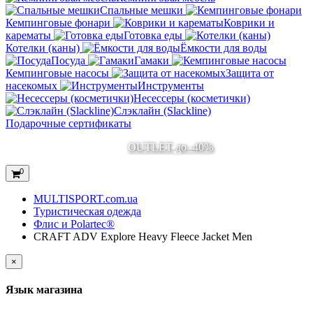
Спальные мешки
Кемпинговые фонари
Коврики и
карематы
Готовка еды
Котелки (каны)
Ёмкости для воды
Посуда
Гамаки
Кемпинговые насосы
Защита от
насекомых
Инструменты
Несессеры (косметички)
Слэклайн (Slackline)
Подарочные сертификаты
OUTLET до -40%
0
MULTISPORT.com.ua
Туристическая одежда
Флис и Polartec®
CRAFT ADV Explore Heavy Fleece Jacket Men
×
Язык магазина