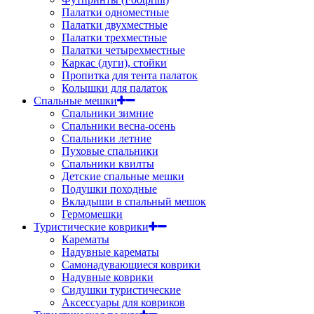
Палатки одноместные
Палатки двухместные
Палатки трехместные
Палатки четырехместные
Каркас (дуги), стойки
Пропитка для тента палаток
Колышки для палаток
Спальные мешки
Спальники зимние
Спальники весна-осень
Спальники летние
Пуховые спальники
Спальники квилты
Детские спальные мешки
Подушки походные
Вкладыши в спальный мешок
Гермомешки
Туристические коврики
Карематы
Надувные карематы
Самонадувающиеся коврики
Надувные коврики
Сидушки туристические
Аксессуары для ковриков