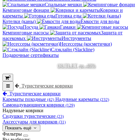
Спальные мешки
Кемпинговые фонари
Коврики и
карематы
Готовка еды
Котелки (каны)
Ёмкости для воды
Посуда
Гамаки
Кемпинговые насосы
Защита от
насекомых
Инструменты
Несессеры (косметички)
Слэклайн (Slackline)
Подарочные сертификаты
OUTLET до -40%
0
Туристические коврики
Туристические коврики
Карематы походные
Надувные карематы
(42)
(232)
Самонадувающиеся коврики
(129)
Надувные коврики
Сидушки туристические
(23)
Аксессуары для ковриков
(31)
Показать ещё
Фильтры
Вы выбрали: