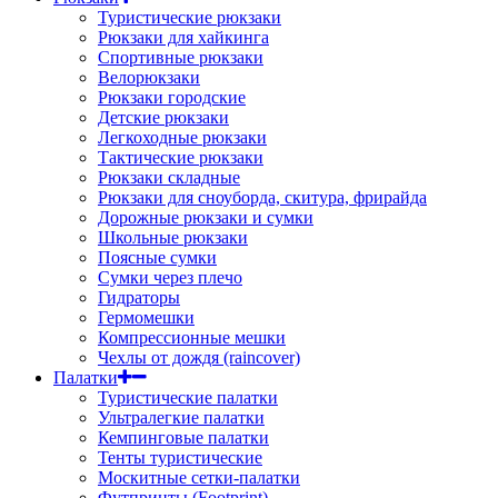
Туристические рюкзаки
Рюкзаки для хайкинга
Спортивные рюкзаки
Велорюкзаки
Рюкзаки городские
Детские рюкзаки
Легкоходные рюкзаки
Тактические рюкзаки
Рюкзаки складные
Рюкзаки для сноуборда, скитура, фрирайда
Дорожные рюкзаки и сумки
Школьные рюкзаки
Поясные сумки
Сумки через плечо
Гидраторы
Гермомешки
Компрессионные мешки
Чехлы от дождя (raincover)
Палатки
Туристические палатки
Ультралегкие палатки
Кемпинговые палатки
Тенты туристические
Москитные сетки-палатки
Футпринты (Footprint)