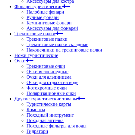
Аксессуары для костра
Фонари туристические
Налобные фонари
Ручные фонари
Кемпинговые фонари
Аксессуары для фонарей
Трекинговые палки
Трекинговые палки
Трекинговые палки складные
Наконечники на трекинговые палки
Ножи туристические
Очки
Трекинговые очки
Очки велосипедные
Очки для альпинизма
Очки для отдыха на воде
Фотохромные очки
Поляризационные очки
Другие туристические товары
Туристические карты
Компасы
Походный инструмент
Походная аптечка
Походные фильтры для воды
Гидратори