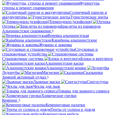
Фурнитура,
стропы и ремонт снаряжения
Солнечный панели и
аккумуляторы
Туристические зонты
Термоодеяло (изофолия)
Оптика
Браслеты из паракорда
Альпинистское снаряжение
Веревка альпинистская
Карабины альпинистские
Жумары и зажимы
Спусковые и
страховочные устройства
Страховочные системы
Блоки и вертлюги
Альпинистские каски
Альпинистские кошки
Ледорубы
Магнезия
Скальники
Зимний активный отдых
Лыжные маски
Снегоступы
Чехлы для лыж
Товары для лыжного сервиса
Химические грелки
Кемпинг
Кемпинговые палатки
Тенты от солнца и дождя
Кемпинговая мебель