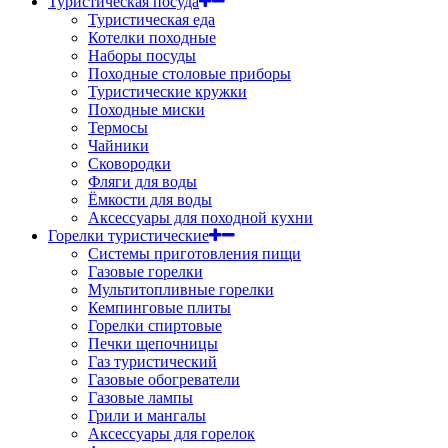
Туристическая посуда
Туристическая еда
Котелки походные
Наборы посуды
Походные столовые приборы
Туристические кружки
Походные миски
Термосы
Чайники
Сковородки
Фляги для воды
Ёмкости для воды
Аксессуары для походной кухни
Горелки туристические
Системы приготовления пищи
Газовые горелки
Мультитопливные горелки
Кемпинговые плиты
Горелки спиртовые
Печки щепочницы
Газ туристический
Газовые обогреватели
Газовые лампы
Грили и мангалы
Аксессуары для горелок