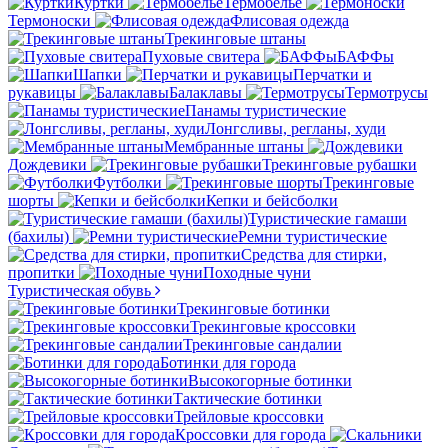
Куртки
Термобелье
Термоноски
Флисовая одежда
Трекинговые штаны
Пуховые свитера
БАФФы
Шапки
Перчатки и
рукавицы
Балаклавы
Термотрусы
Панамы туристические
Лонгсливы, регланы, худи
Мембранные штаны
Дождевики
Трекинговые рубашки
Футболки
Трекинговые
шорты
Кепки и бейсболки
Туристические гамаши
(бахилы)
Ремни туристические
Средства для стирки,
пропитки
Походные чуни
Туристическая обувь
Трекинговые ботинки
Трекинговые кроссовки
Трекинговые сандалии
Ботинки для города
Высокогорные ботинки
Тактические ботинки
Трейловые кроссовки
Кроссовки для города