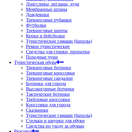
Лонгсливы, регланы, худи
Мембранные штаны
Дождевики
Трекинговые рубашки
Футболки
Трекинговые шорты
Кепки и бейсболки
Туристические гамаши (бахилы)
Ремни туристические
Средства для стирки, пропитки
Походные чуни
Туристическая обувь
Трекинговые ботинки
Трекинговые кроссовки
Трекинговые сандалии
Ботинки для города
Высокогорные ботинки
Тактические ботинки
Трейловые кроссовки
Кроссовки для города
Скальники
Туристические гамаши (бахилы)
Стельки и шнурки для обуви
Средства по уходу за обувью
Рюкзаки