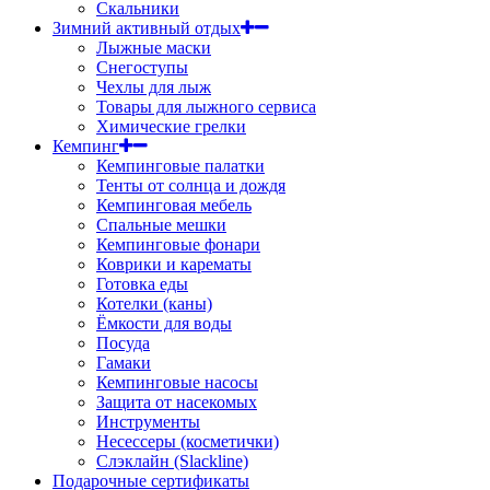
Скальники
Зимний активный отдых
Лыжные маски
Снегоступы
Чехлы для лыж
Товары для лыжного сервиса
Химические грелки
Кемпинг
Кемпинговые палатки
Тенты от солнца и дождя
Кемпинговая мебель
Спальные мешки
Кемпинговые фонари
Коврики и карематы
Готовка еды
Котелки (каны)
Ёмкости для воды
Посуда
Гамаки
Кемпинговые насосы
Защита от насекомых
Инструменты
Несессеры (косметички)
Слэклайн (Slackline)
Подарочные сертификаты