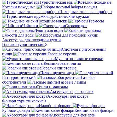
Туристическая еда
Котелки походные
Наборы посуды
Походные столовые приборы
Туристические кружки
Походные миски
Термосы
Чайники
Сковородки
Фляги для воды
Ёмкости для воды
Аксессуары для походной кухни
Горелки туристические
Системы приготовления
пищи
Газовые горелки
Мультитопливные горелки
Кемпинговые плиты
Горелки спиртовые
Печки щепочницы
Газ туристический
Газовые
обогреватели
Газовые лампы
Грили и мангалы
Аксессуары для горелок
Аксессуары для костра
Фонари туристические
Налобные фонари
Ручные фонари
Кемпинговые фонари
Аксессуары для фонарей