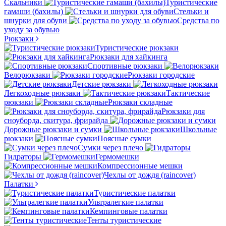
Скальники
Туристические
гамаши (бахилы)
Стельки и
шнурки для обуви
Средства по
уходу за обувью
Рюкзаки
Туристические рюкзаки
Рюкзаки для хайкинга
Спортивные рюкзаки
Велорюкзаки
Рюкзаки городские
Детские рюкзаки
Легкоходные рюкзаки
Тактические
рюкзаки
Рюкзаки складные
Рюкзаки для
сноуборда, скитура, фрирайда
Дорожные рюкзаки и сумки
Школьные
рюкзаки
Поясные сумки
Сумки через плечо
Гидраторы
Гермомешки
Компрессионные мешки
Чехлы от дождя (raincover)
Палатки
Туристические палатки
Ультралегкие палатки
Кемпинговые палатки
Тенты туристические