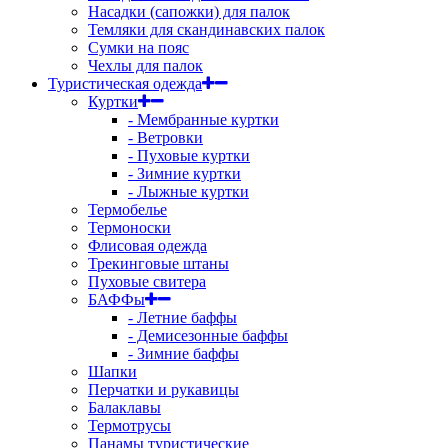
Насадки (сапожки) для палок
Темляки для скандинавских палок
Сумки на пояс
Чехлы для палок
Туристическая одежда
Куртки
- Мембранные куртки
- Ветровки
- Пуховые куртки
- Зимние куртки
- Лыжные куртки
Термобелье
Термоноски
Флисовая одежда
Трекинговые штаны
Пуховые свитера
БАФФы
- Летние баффы
- Демисезонные баффы
- Зимние баффы
Шапки
Перчатки и рукавицы
Балаклавы
Термотрусы
Панамы туристические