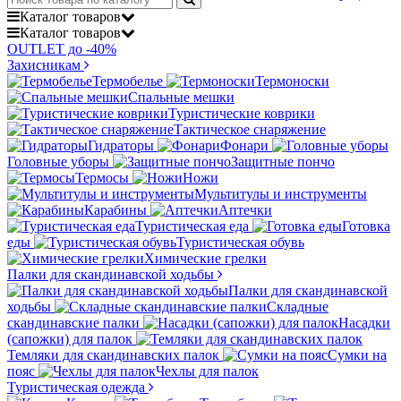
Каталог
товаров
Каталог
товаров
OUTLET до -40%
Захисникам
Термобелье
Термоноски
Спальные мешки
Туристические коврики
Тактическое снаряжение
Гидраторы
Фонари
Головные уборы
Защитные пончо
Термосы
Ножи
Мультитулы и инструменты
Карабины
Аптечки
Туристическая еда
Готовка
еды
Туристическая обувь
Химические грелки
Палки для скандинавской ходьбы
Палки для скандинавской
ходьбы
Складные
скандинавские палки
Насадки
(сапожки) для палок
Темляки для скандинавских палок
Сумки на
пояс
Чехлы для палок
Туристическая одежда