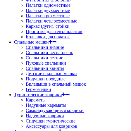
Палатки одноместные
Палатки двухместные
Палатки трехместные
Палатки четырехместные
Каркас (дуги), стойки
Пропитка для тента палаток
Колышки для палаток
Спальные мешки
Спальники зимние
Спальники весна-осень
Спальники летние
Пуховые спальники
Спальники квилты
Детские спальные мешки
Подушки походные
Вкладыши в спальный мешок
Гермомешки
Туристические коврики
Карематы
Надувные карематы
Самонадувающиеся коврики
Надувные коврики
Сидушки туристические
Аксессуары для ковриков