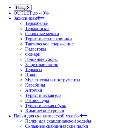
Назад
OUTLET до -40%
Захисникам
Термобелье
Термоноски
Спальные мешки
Туристические коврики
Тактическое снаряжение
Гидраторы
Фонари
Головные уборы
Защитные пончо
Термосы
Ножи
Мультитулы и инструменты
Карабины
Аптечки
Туристическая еда
Готовка еды
Туристическая обувь
Химические грелки
Палки для скандинавской ходьбы
Палки для скандинавской ходьбы
Складные скандинавские палки