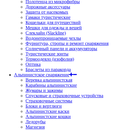
Полотенца из микрофибры
Дорожные аксессуары
Защита от насекомых
Гамаки туристические
Кошельки для путешествий
Мешки для одежды и вещей
Слеклайн (Slackline)
Водонепроницаемые чехлы
Фурнитура, стропы и ремонт снаряжения
Солнечный панели и аккумуляторы
Туристические зонты
Термоодеяло (изофолия)
Оптика
Браслеты из паракорда
Альпинистское снаряжение
Веревка альпинистская
Карабины альпинистские
Жумары и зажимы
Спусковые и страховочные устройства
Страховочные системы
Блоки и вертлюги
Альпинистские каски
Альпинистские кошки
Ледорубы
Магнезия