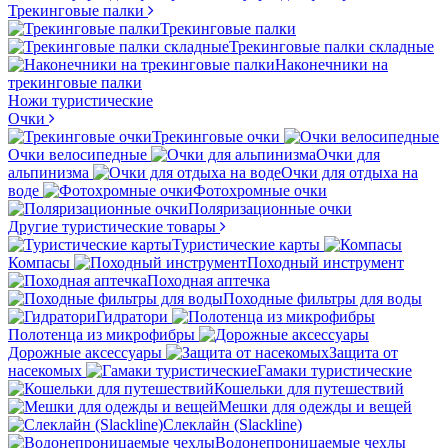
Трекинговые палки
Трекинговые палки
Трекинговые палки складные
Наконечники на
трекинговые палки
Ножи туристические
Очки
Трекинговые очки
Очки велосипедные
Очки для
альпинизма
Очки для отдыха на
воде
Фотохромные очки
Поляризационные очки
Другие туристические товары
Туристические карты
Компасы
Походный инструмент
Походная аптечка
Походные фильтры для воды
Гидратори
Полотенца из микрофибры
Дорожные аксессуары
Защита от
насекомых
Гамаки туристические
Кошельки для путешествий
Мешки для одежды и вещей
Слеклайн (Slackline)
Водонепроницаемые чехлы