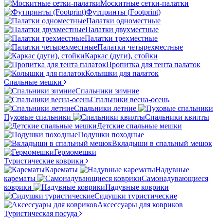
Москитные сетки-палатки
Футпринты (Footprint)
Палатки одноместные
Палатки двухместные
Палатки трехместные
Палатки четырехместные
Каркас (дуги), стойки
Пропитка для тента палаток
Колышки для палаток
Спальные мешки
Спальники зимние
Спальники весна-осень
Спальники летние
Пуховые спальники
Спальники квилты
Детские спальные мешки
Подушки походные
Вкладыши в спальный мешок
Гермомешки
Туристические коврики
Карематы
Надувные
карематы
Самонадувающиеся
коврики
Надувные коврики
Сидушки туристические
Аксессуары для ковриков
Туристическая посуда