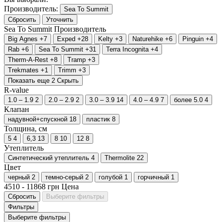
Производитель:
Sea To Summit
Сбросить
Уточнить
Sea To Summit
Производитель
Big Agnes
+7
Exped
+28
Kelty
+3
Naturehike
+6
Pinguin
+4
Rab
+6
Sea To Summit
+31
Terra Incognita
+4
Therm-A-Rest
+8
Tramp
+3
Trekmates
+1
Trimm
+3
Показать еще 2
Скрыть
R-value
1.0 – 1.9
2
2.0 – 2.9
2
3.0 – 3.9
14
4.0 – 4.9
7
более 5.0
4
Клапан
надувной+спускной
18
пластик
8
Толщина, см
5
4
6,3
13
8
10
12
8
Утеплитель
Синтетический утеплитель
4
Thermolite
22
Цвет
черный
2
темно-серый
2
голубой
1
горчичный
1
4510
-
11868
грн
Цена
Сбросить
Выберите фильтры
Фильтры
Выберите фильтры