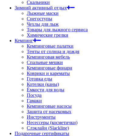
Скальники
Зимний активный отдых
Лыжные маски
Снегоступы
Чехлы для лыж
Товары для лыжного сервиса
Химические грелки
Кемпинг
Кемпинговые палатки
Тенты от солнца и дождя
Кемпинговая мебель
Спальные мешки
Кемпинговые фонари
Коврики и карематы
Готовка еды
Котелки (каны)
Ёмкости для воды
Посуда
Гамаки
Кемпинговые насосы
Защита от насекомых
Инструменты
Несессеры (косметички)
Слэклайн (Slackline)
Подарочные сертификаты