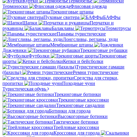
Куртки
Термобелье
Термоноски
Флисовая одежда
Трекинговые штаны
Пуховые свитера
БАФФы
Шапки
Перчатки и
рукавицы
Балаклавы
Термотрусы
Панамы туристические
Лонгсливы, регланы, худи
Мембранные штаны
Дождевики
Трекинговые рубашки
Футболки
Трекинговые
шорты
Кепки и бейсболки
Туристические гамаши
(бахилы)
Ремни туристические
Средства для стирки,
пропитки
Походные чуни
Туристическая обувь
Трекинговые ботинки
Трекинговые кроссовки
Трекинговые сандалии
Ботинки для города
Высокогорные ботинки
Тактические ботинки
Трейловые кроссовки
Кроссовки для города