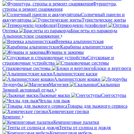
Фурнитура,
стропы и ремонт снаряжения
Солнечный панели и
аккумуляторы
Туристические зонты
Термоодеяло (изофолия)
Оптика
Браслеты из паракорда
Альпинистское снаряжение
Веревка альпинистская
Карабины альпинистские
Жумары и зажимы
Спусковые и
страховочные устройства
Страховочные системы
Блоки и вертлюги
Альпинистские каски
Альпинистские кошки
Ледорубы
Магнезия
Скальники
Зимний активный отдых
Лыжные маски
Снегоступы
Чехлы для лыж
Товары для лыжного сервиса
Химические грелки
Кемпинг
Кемпинговые палатки
Тенты от солнца и дождя
Кемпинговая мебель