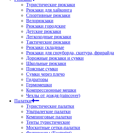
Туристические рюкзаки
Рюкзаки для хайкинга
Спортивные рюкзаки
Велорюкзаки
Рюкзаки городские
Детские рюкзаки
Легкоходные рюкзаки
Тактические рюкзаки
Рюкзаки складные
Рюкзаки для сноуборда, скитура, фрирайда
Дорожные рюкзаки и сумки
Школьные рюкзаки
Поясные сумки
Сумки через плечо
Гидраторы
Гермомешки
Компрессионные мешки
Чехлы от дождя (raincover)
Палатки
Туристические палатки
Ультралегкие палатки
Кемпинговые палатки
Тенты туристические
Москитные сетки-палатки
Футпринты (Footprint)