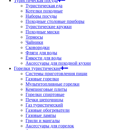
Туристическая посуда
Туристическая еда
Котелки походные
Наборы посуды
Походные столовые приборы
Туристические кружки
Походные миски
Термосы
Чайники
Сковородки
Фляги для воды
Ёмкости для воды
Аксессуары для походной кухни
Горелки туристические
Системы приготовления пищи
Газовые горелки
Мультитопливные горелки
Кемпинговые плиты
Горелки спиртовые
Печки щепочницы
Газ туристический
Газовые обогреватели
Газовые лампы
Грили и мангалы
Аксессуары для горелок