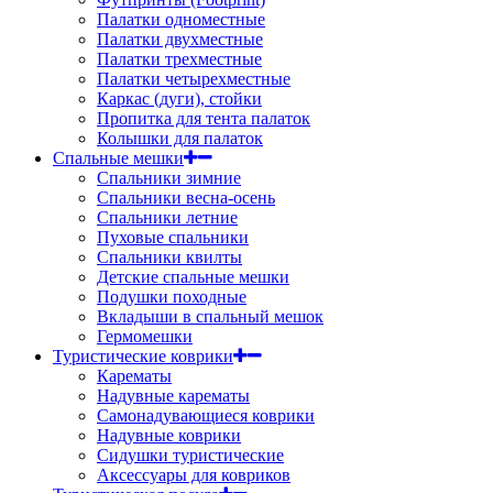
Палатки одноместные
Палатки двухместные
Палатки трехместные
Палатки четырехместные
Каркас (дуги), стойки
Пропитка для тента палаток
Колышки для палаток
Спальные мешки
Спальники зимние
Спальники весна-осень
Спальники летние
Пуховые спальники
Спальники квилты
Детские спальные мешки
Подушки походные
Вкладыши в спальный мешок
Гермомешки
Туристические коврики
Карематы
Надувные карематы
Самонадувающиеся коврики
Надувные коврики
Сидушки туристические
Аксессуары для ковриков