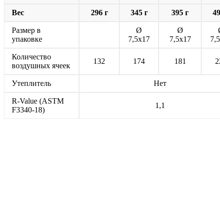
Вес
296 г
345 г
395 г
49
Размер в
Ø
Ø
упаковке
7,5x17
7,5x17
7,
Количество
132
174
181
2
воздушных ячеек
Утеплитель
Нет
R-Value (ASTM
1,1
F3340-18)