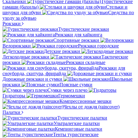
Скальники
Туристические
гамаши (бахилы)
Стельки и
шнурки для обуви
Средства по
уходу за обувью
Рюкзаки
Туристические рюкзаки
Рюкзаки для хайкинга
Спортивные рюкзаки
Велорюкзаки
Рюкзаки городские
Детские рюкзаки
Легкоходные рюкзаки
Тактические
рюкзаки
Рюкзаки складные
Рюкзаки для
сноуборда, скитура, фрирайда
Дорожные рюкзаки и сумки
Школьные
рюкзаки
Поясные сумки
Сумки через плечо
Гидраторы
Гермомешки
Компрессионные мешки
Чехлы от дождя (raincover)
Палатки
Туристические палатки
Ультралегкие палатки
Кемпинговые палатки
Тенты туристические