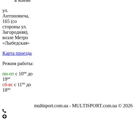
в Киеве
ул.
Антоновича,
165 (со
стороны ул.
Загородняя),
возле Метро
«Лыбедская»
Карта проезда
Режим работы:
пн-пт
с 10ºº до
19ºº
сб-вс
с 11ºº до
18ºº
multisport.com.ua - MULTISPORT.com.ua © 2026