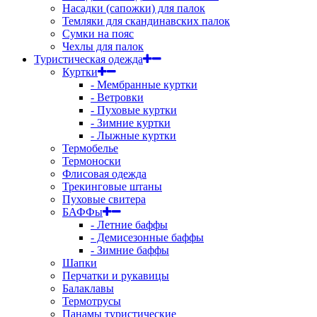
Насадки (сапожки) для палок
Темляки для скандинавских палок
Сумки на пояс
Чехлы для палок
Туристическая одежда
Куртки
- Мембранные куртки
- Ветровки
- Пуховые куртки
- Зимние куртки
- Лыжные куртки
Термобелье
Термоноски
Флисовая одежда
Трекинговые штаны
Пуховые свитера
БАФФы
- Летние баффы
- Демисезонные баффы
- Зимние баффы
Шапки
Перчатки и рукавицы
Балаклавы
Термотрусы
Панамы туристические