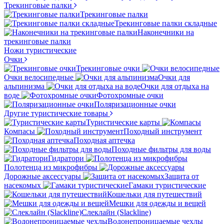
Трекинговые палки
Трекинговые палки
Трекинговые палки складные
Наконечники на
трекинговые палки
Ножи туристические
Очки
Трекинговые очки
Очки велосипедные
Очки для
альпинизма
Очки для отдыха на
воде
Фотохромные очки
Поляризационные очки
Другие туристические товары
Туристические карты
Компасы
Походный инструмент
Походная аптечка
Походные фильтры для воды
Гидратори
Полотенца из микрофибры
Дорожные аксессуары
Защита от
насекомых
Гамаки туристические
Кошельки для путешествий
Мешки для одежды и вещей
Слеклайн (Slackline)
Водонепроницаемые чехлы