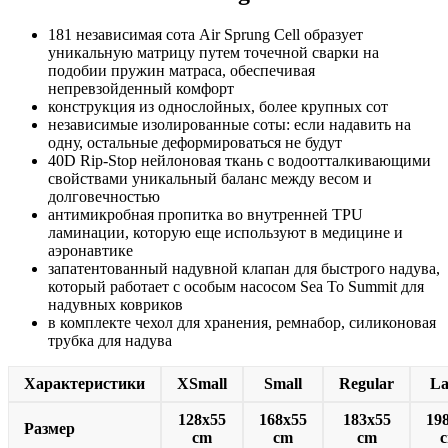
181 независимая сота Air Sprung Cell образует
уникальную матрицу путем точечной сварки на
подобии пружин матраса, обеспечивая
непревзойденный комфорт
конструкция из однослойных, более крупных сот
независимые изолированные соты: если надавить на
одну, остальные деформироваться не будут
40D Rip-Stop нейлоновая ткань с водоотталкивающими
свойствами уникальный баланс между весом и
долговечностью
антимикробная пропитка во внутренней TPU
ламинации, которую еще используют в медицине и
аэронавтике
запатентованный надувной клапан для быстрого надува,
который работает с особым насосом Sea To Summit для
надувных ковриков
в комплекте чехол для хранения, ремнабор, силиконовая
трубка для надува
Характеристики
XSmall
Small
Regular
La
128x55
168x55
183x55
19
Размер
cm
cm
cm