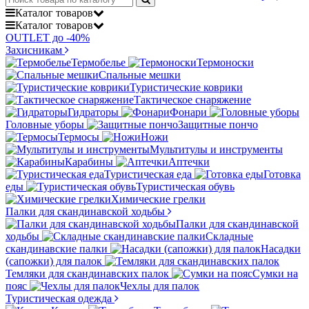
Каталог
товаров
Каталог
товаров
OUTLET до -40%
Захисникам
Термобелье
Термоноски
Спальные мешки
Туристические коврики
Тактическое снаряжение
Гидраторы
Фонари
Головные уборы
Защитные пончо
Термосы
Ножи
Мультитулы и инструменты
Карабины
Аптечки
Туристическая еда
Готовка
еды
Туристическая обувь
Химические грелки
Палки для скандинавской ходьбы
Палки для скандинавской
ходьбы
Складные
скандинавские палки
Насадки
(сапожки) для палок
Темляки для скандинавских палок
Сумки на
пояс
Чехлы для палок
Туристическая одежда