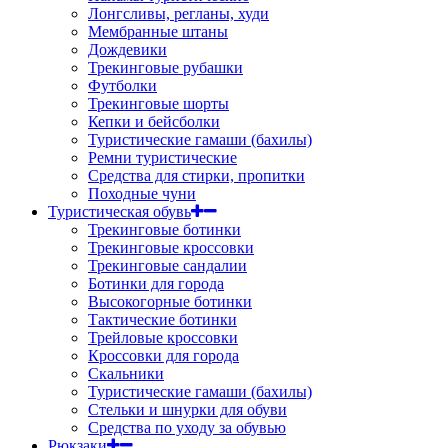
Лонгсливы, регланы, худи
Мембранные штаны
Дождевики
Трекинговые рубашки
Футболки
Трекинговые шорты
Кепки и бейсболки
Туристические гамаши (бахилы)
Ремни туристические
Средства для стирки, пропитки
Походные чуни
Туристическая обувь
Трекинговые ботинки
Трекинговые кроссовки
Трекинговые сандалии
Ботинки для города
Высокогорные ботинки
Тактические ботинки
Трейловые кроссовки
Кроссовки для города
Скальники
Туристические гамаши (бахилы)
Стельки и шнурки для обуви
Средства по уходу за обувью
Рюкзаки