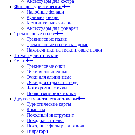
Аксессуары для костра
Фонари туристические
Налобные фонари
Ручные фонари
Кемпинговые фонари
Аксессуары для фонарей
Трекинговые палки
Трекинговые палки
Трекинговые палки складные
Наконечники на трекинговые палки
Ножи туристические
Очки
Трекинговые очки
Очки велосипедные
Очки для альпинизма
Очки для отдыха на воде
Фотохромные очки
Поляризационные очки
Другие туристические товары
Туристические карты
Компасы
Походный инструмент
Походная аптечка
Походные фильтры для воды
Гидратори