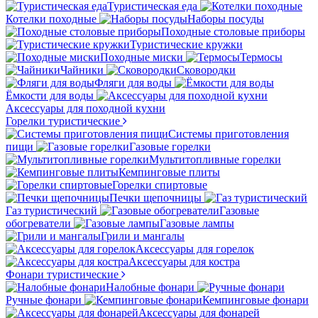
Туристическая еда
Котелки походные
Наборы посуды
Походные столовые приборы
Туристические кружки
Походные миски
Термосы
Чайники
Сковородки
Фляги для воды
Ёмкости для воды
Аксессуары для походной кухни
Горелки туристические
Системы приготовления
пищи
Газовые горелки
Мультитопливные горелки
Кемпинговые плиты
Горелки спиртовые
Печки щепочницы
Газ туристический
Газовые
обогреватели
Газовые лампы
Грили и мангалы
Аксессуары для горелок
Аксессуары для костра
Фонари туристические
Налобные фонари
Ручные фонари
Кемпинговые фонари
Аксессуары для фонарей