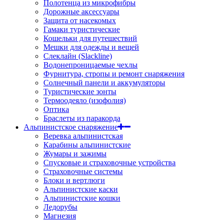
Полотенца из микрофибры
Дорожные аксессуары
Защита от насекомых
Гамаки туристические
Кошельки для путешествий
Мешки для одежды и вещей
Слеклайн (Slackline)
Водонепроницаемые чехлы
Фурнитура, стропы и ремонт снаряжения
Солнечный панели и аккумуляторы
Туристические зонты
Термоодеяло (изофолия)
Оптика
Браслеты из паракорда
Альпинистское снаряжение
Веревка альпинистская
Карабины альпинистские
Жумары и зажимы
Спусковые и страховочные устройства
Страховочные системы
Блоки и вертлюги
Альпинистские каски
Альпинистские кошки
Ледорубы
Магнезия