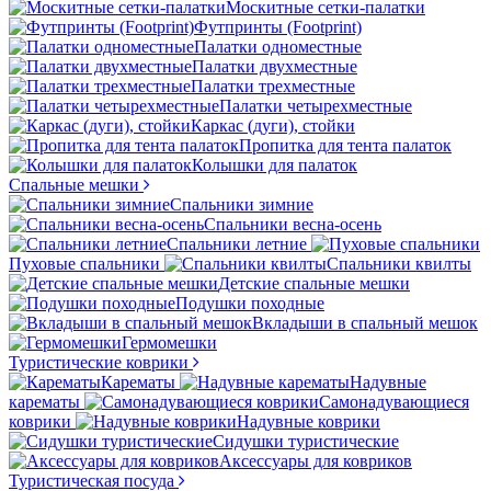
Москитные сетки-палатки
Футпринты (Footprint)
Палатки одноместные
Палатки двухместные
Палатки трехместные
Палатки четырехместные
Каркас (дуги), стойки
Пропитка для тента палаток
Колышки для палаток
Спальные мешки
Спальники зимние
Спальники весна-осень
Спальники летние
Пуховые спальники
Спальники квилты
Детские спальные мешки
Подушки походные
Вкладыши в спальный мешок
Гермомешки
Туристические коврики
Карематы
Надувные
карематы
Самонадувающиеся
коврики
Надувные коврики
Сидушки туристические
Аксессуары для ковриков
Туристическая посуда