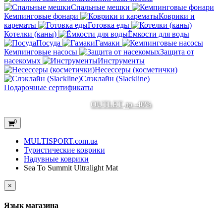
Спальные мешки
Кемпинговые фонари
Коврики и
карематы
Готовка еды
Котелки (каны)
Ёмкости для воды
Посуда
Гамаки
Кемпинговые насосы
Защита от
насекомых
Инструменты
Несессеры (косметички)
Слэклайн (Slackline)
Подарочные сертификаты
OUTLET до -40%
0
MULTISPORT.com.ua
Туристические коврики
Надувные коврики
Sea To Summit Ultralight Mat
×
Язык магазина