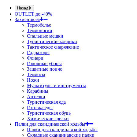
Назад
OUTLET до -40%
Захисникам
Термобелье
Термоноски
Спальные мешки
Туристические коврики
Тактическое снаряжение
Гидраторы
Фонари
Головные уборы
Защитные пончо
Термосы
Ножи
Мультитулы и инструменты
Карабины
Аптечки
Туристическая еда
Готовка еды
Туристическая обувь
Химические грелки
Палки для скандинавской ходьбы
Палки для скандинавской ходьбы
Складные скандинавские палки