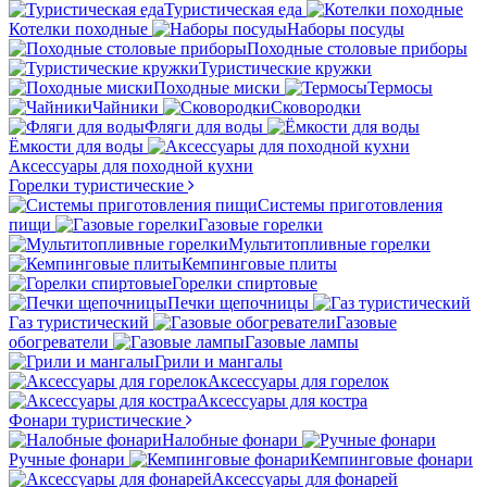
Туристическая еда
Котелки походные
Наборы посуды
Походные столовые приборы
Туристические кружки
Походные миски
Термосы
Чайники
Сковородки
Фляги для воды
Ёмкости для воды
Аксессуары для походной кухни
Горелки туристические
Системы приготовления
пищи
Газовые горелки
Мультитопливные горелки
Кемпинговые плиты
Горелки спиртовые
Печки щепочницы
Газ туристический
Газовые
обогреватели
Газовые лампы
Грили и мангалы
Аксессуары для горелок
Аксессуары для костра
Фонари туристические
Налобные фонари
Ручные фонари
Кемпинговые фонари
Аксессуары для фонарей