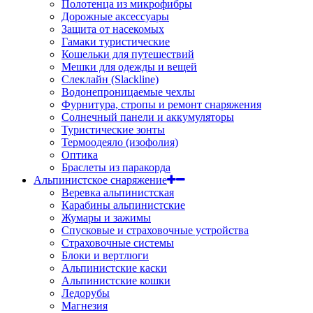
Полотенца из микрофибры
Дорожные аксессуары
Защита от насекомых
Гамаки туристические
Кошельки для путешествий
Мешки для одежды и вещей
Слеклайн (Slackline)
Водонепроницаемые чехлы
Фурнитура, стропы и ремонт снаряжения
Солнечный панели и аккумуляторы
Туристические зонты
Термоодеяло (изофолия)
Оптика
Браслеты из паракорда
Альпинистское снаряжение
Веревка альпинистская
Карабины альпинистские
Жумары и зажимы
Спусковые и страховочные устройства
Страховочные системы
Блоки и вертлюги
Альпинистские каски
Альпинистские кошки
Ледорубы
Магнезия