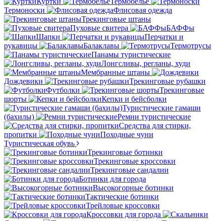
Куртки
Термобелье
Термоноски
Флисовая одежда
Трекинговые штаны
Пуховые свитера
БАФФы
Шапки
Перчатки и
рукавицы
Балаклавы
Термотрусы
Панамы туристические
Лонгсливы, регланы, худи
Мембранные штаны
Дождевики
Трекинговые рубашки
Футболки
Трекинговые
шорты
Кепки и бейсболки
Туристические гамаши
(бахилы)
Ремни туристические
Средства для стирки,
пропитки
Походные чуни
Туристическая обувь
Трекинговые ботинки
Трекинговые кроссовки
Трекинговые сандалии
Ботинки для города
Высокогорные ботинки
Тактические ботинки
Трейловые кроссовки
Кроссовки для города