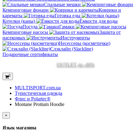
Спальные мешки
Кемпинговые фонари
Коврики и
карематы
Готовка еды
Котелки (каны)
Ёмкости для воды
Посуда
Гамаки
Кемпинговые насосы
Защита от
насекомых
Инструменты
Несессеры (косметички)
Слэклайн (Slackline)
Подарочные сертификаты
OUTLET до -40%
0
MULTISPORT.com.ua
Туристическая одежда
Флис и Polartec®
Montane Protium Hoodie
×
Язык магазина