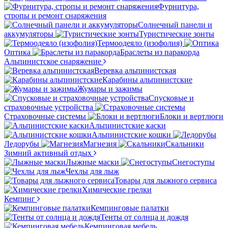
Фурнитура,
стропы и ремонт снаряжения
Солнечный панели и
аккумуляторы
Туристические зонты
Термоодеяло (изофолия)
Оптика
Браслеты из паракорда
Альпинистское снаряжение
Веревка альпинистская
Карабины альпинистские
Жумары и зажимы
Спусковые и
страховочные устройства
Страховочные системы
Блоки и вертлюги
Альпинистские каски
Альпинистские кошки
Ледорубы
Магнезия
Скальники
Зимний активный отдых
Лыжные маски
Снегоступы
Чехлы для лыж
Товары для лыжного сервиса
Химические грелки
Кемпинг
Кемпинговые палатки
Тенты от солнца и дождя
Кемпинговая мебель