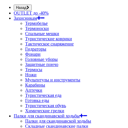
Назад
OUTLET до -40%
Захисникам
Термобелье
Термоноски
Спальные мешки
Туристические коврики
Тактическое снаряжение
Гидраторы
Фонари
Головные уборы
Защитные пончо
Термосы
Ножи
Мультитулы и инструменты
Карабины
Аптечки
Туристическая еда
Готовка еды
Туристическая обувь
Химические грелки
Палки для скандинавской ходьбы
Палки для скандинавской ходьбы
Складные скандинавские палки