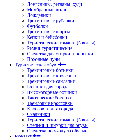
Лонгсливы, регланы, худи
Мембранные штаны
Дождевики
Трекинговые рубашки
Футболки
Трекинговые шорты
Кепки и бейсболки
Туристические гамаши (бахилы)
Ремни туристические
Средства для стирки, пропитки
Походные чуни
Туристическая обувь
Трекинговые ботинки
Трекинговые кроссовки
Трекинговые сандалии
Ботинки для города
Высокогорные ботинки
Тактические ботинки
Трейловые кроссовки
Кроссовки для города
Скальники
Туристические гамаши (бахилы)
Стельки и шнурки для обуви
Средства по уходу за обувью
Рюкзаки