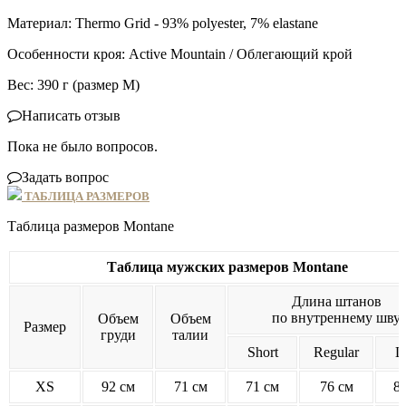
Материал: Thermo Grid - 93% polyester, 7% elastane
Особенности кроя: Active Mountain / Облегающий крой
Вес: 390 г (размер M)
Написать отзыв
Пока не было вопросов.
Задать вопрос
ТАБЛИЦА РАЗМЕРОВ
Таблица размеров Montane
Таблица мужских размеров Montane
Длина штанов
по внутреннему шву
Объем
Объем
Размер
груди
талии
Short
Regular
L
XS
92 см
71 см
71 см
76 см
8