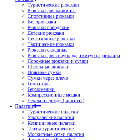
Туристические рюкзаки
Рюкзаки для хайкинга
Спортивные рюкзаки
Велорюкзаки
Рюкзаки городские
Детские рюкзаки
Легкоходные рюкзаки
Тактические рюкзаки
Рюкзаки складные
Рюкзаки для сноуборда, скитура, фрирайда
Дорожные рюкзаки и сумки
Школьные рюкзаки
Поясные сумки
Сумки через плечо
Гидраторы
Гермомешки
Компрессионные мешки
Чехлы от дождя (raincover)
Палатки
Туристические палатки
Ультралегкие палатки
Кемпинговые палатки
Тенты туристические
Москитные сетки-палатки
Футпринты (Footprint)