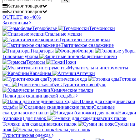
Каталог
товаров
Каталог
товаров
OUTLET до -40%
Захисникам
Термобелье
Термоноски
Спальные мешки
Туристические коврики
Тактическое снаряжение
Гидраторы
Фонари
Головные уборы
Защитные пончо
Термосы
Ножи
Мультитулы и инструменты
Карабины
Аптечки
Туристическая еда
Готовка
еды
Туристическая обувь
Химические грелки
Палки для скандинавской ходьбы
Палки для скандинавской
ходьбы
Складные
скандинавские палки
Насадки
(сапожки) для палок
Темляки для скандинавских палок
Сумки на
пояс
Чехлы для палок
Туристическая одежда