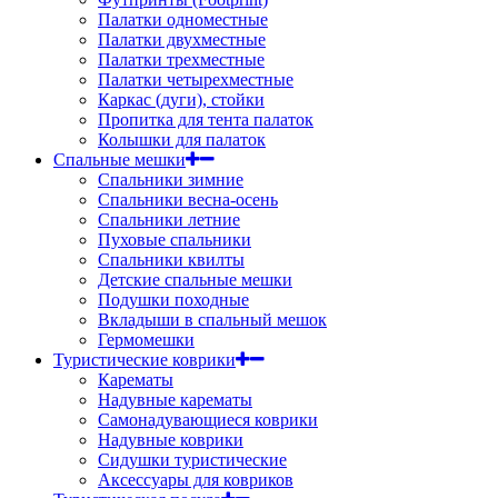
Палатки одноместные
Палатки двухместные
Палатки трехместные
Палатки четырехместные
Каркас (дуги), стойки
Пропитка для тента палаток
Колышки для палаток
Спальные мешки
Спальники зимние
Спальники весна-осень
Спальники летние
Пуховые спальники
Спальники квилты
Детские спальные мешки
Подушки походные
Вкладыши в спальный мешок
Гермомешки
Туристические коврики
Карематы
Надувные карематы
Самонадувающиеся коврики
Надувные коврики
Сидушки туристические
Аксессуары для ковриков