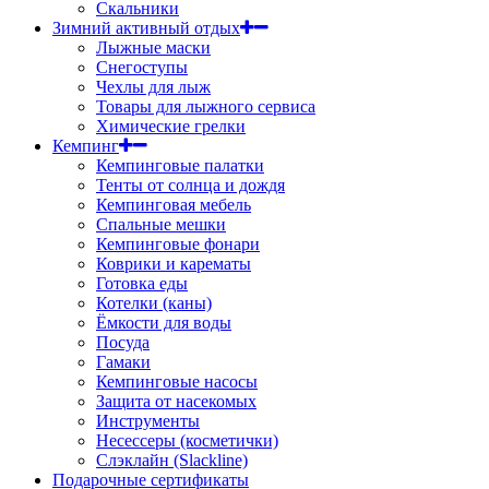
Скальники
Зимний активный отдых
Лыжные маски
Снегоступы
Чехлы для лыж
Товары для лыжного сервиса
Химические грелки
Кемпинг
Кемпинговые палатки
Тенты от солнца и дождя
Кемпинговая мебель
Спальные мешки
Кемпинговые фонари
Коврики и карематы
Готовка еды
Котелки (каны)
Ёмкости для воды
Посуда
Гамаки
Кемпинговые насосы
Защита от насекомых
Инструменты
Несессеры (косметички)
Слэклайн (Slackline)
Подарочные сертификаты