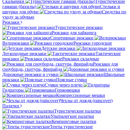
Скальники
Туристические
гамаши (бахилы)
Стельки и
шнурки для обуви
Средства по
уходу за обувью
Рюкзаки
Туристические рюкзаки
Рюкзаки для хайкинга
Спортивные рюкзаки
Велорюкзаки
Рюкзаки городские
Детские рюкзаки
Легкоходные рюкзаки
Тактические
рюкзаки
Рюкзаки складные
Рюкзаки для
сноуборда, скитура, фрирайда
Дорожные рюкзаки и сумки
Школьные
рюкзаки
Поясные сумки
Сумки через плечо
Гидраторы
Гермомешки
Компрессионные мешки
Чехлы от дождя (raincover)
Палатки
Туристические палатки
Ультралегкие палатки
Кемпинговые палатки
Тенты туристические