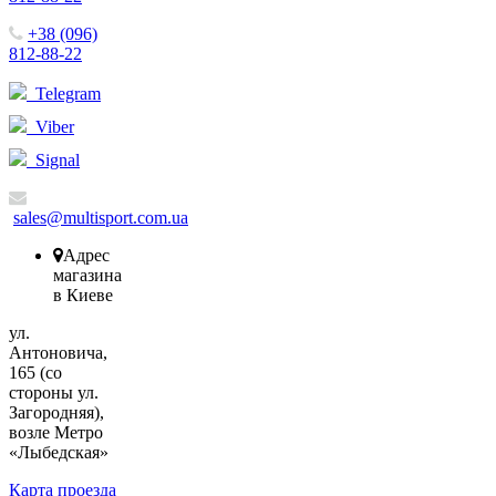
+38 (096)
812-88-22
Telegram
Viber
Signal
sales@multisport.com.ua
Адрес
магазина
в Киеве
ул.
Антоновича,
165 (со
стороны ул.
Загородняя),
возле Метро
«Лыбедская»
Карта проезда