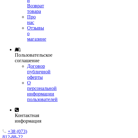
и
Возврат
товара
Про
нас
Отзывы
о
магазине
Пользовательское
соглашение
Договор
публичной
оферты
О
персональной
информации
пользователей
Контактная
информация
+38 (073)
812-88-22