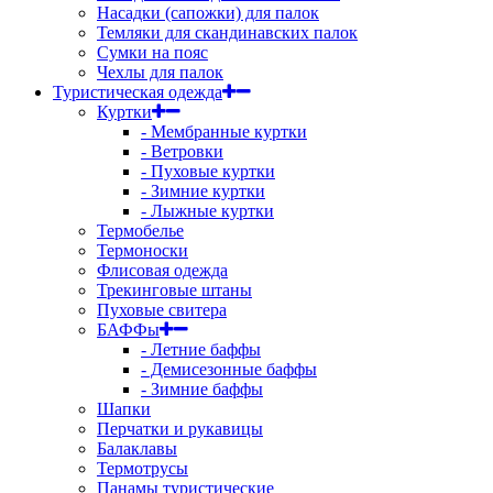
Насадки (сапожки) для палок
Темляки для скандинавских палок
Сумки на пояс
Чехлы для палок
Туристическая одежда
Куртки
- Мембранные куртки
- Ветровки
- Пуховые куртки
- Зимние куртки
- Лыжные куртки
Термобелье
Термоноски
Флисовая одежда
Трекинговые штаны
Пуховые свитера
БАФФы
- Летние баффы
- Демисезонные баффы
- Зимние баффы
Шапки
Перчатки и рукавицы
Балаклавы
Термотрусы
Панамы туристические