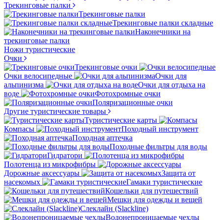
Трекинговые палки
Трекинговые палки
Трекинговые палки складные
Наконечники на
трекинговые палки
Ножи туристические
Очки
Трекинговые очки
Очки велосипедные
Очки для
альпинизма
Очки для отдыха на
воде
Фотохромные очки
Поляризационные очки
Другие туристические товары
Туристические карты
Компасы
Походный инструмент
Походная аптечка
Походные фильтры для воды
Гидратори
Полотенца из микрофибры
Дорожные аксессуары
Защита от
насекомых
Гамаки туристические
Кошельки для путешествий
Мешки для одежды и вещей
Слеклайн (Slackline)
Водонепроницаемые чехлы