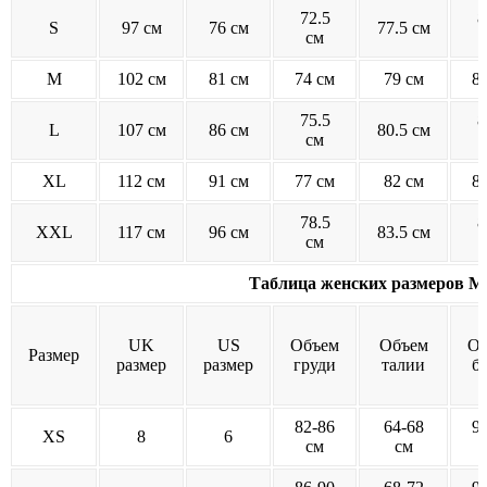
72.5
8
S
97 см
76 см
77.5 см
см
M
102 см
81 см
74 см
79 см
8
75.5
8
L
107 см
86 см
80.5 см
см
XL
112 см
91 см
77 см
82 см
8
78.5
8
XXL
117 см
96 см
83.5 см
см
Таблица женских размеров M
UK
US
Объем
Объем
Об
Размер
размер
размер
груди
талии
б
82-86
64-68
9
XS
8
6
см
см