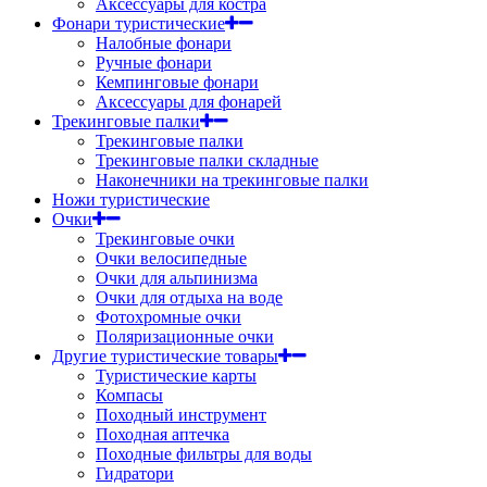
Аксессуары для костра
Фонари туристические
Налобные фонари
Ручные фонари
Кемпинговые фонари
Аксессуары для фонарей
Трекинговые палки
Трекинговые палки
Трекинговые палки складные
Наконечники на трекинговые палки
Ножи туристические
Очки
Трекинговые очки
Очки велосипедные
Очки для альпинизма
Очки для отдыха на воде
Фотохромные очки
Поляризационные очки
Другие туристические товары
Туристические карты
Компасы
Походный инструмент
Походная аптечка
Походные фильтры для воды
Гидратори