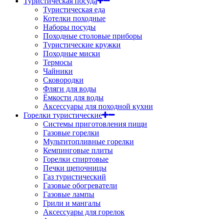
Туристическая посуда
Туристическая еда
Котелки походные
Наборы посуды
Походные столовые приборы
Туристические кружки
Походные миски
Термосы
Чайники
Сковородки
Фляги для воды
Ёмкости для воды
Аксессуары для походной кухни
Горелки туристические
Системы приготовления пищи
Газовые горелки
Мультитопливные горелки
Кемпинговые плиты
Горелки спиртовые
Печки щепочницы
Газ туристический
Газовые обогреватели
Газовые лампы
Грили и мангалы
Аксессуары для горелок