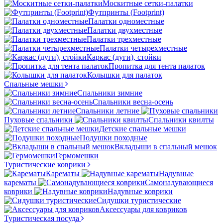
Москитные сетки-палатки
Футпринты (Footprint)
Палатки одноместные
Палатки двухместные
Палатки трехместные
Палатки четырехместные
Каркас (дуги), стойки
Пропитка для тента палаток
Колышки для палаток
Спальные мешки
Спальники зимние
Спальники весна-осень
Спальники летние
Пуховые спальники
Спальники квилты
Детские спальные мешки
Подушки походные
Вкладыши в спальный мешок
Гермомешки
Туристические коврики
Карематы
Надувные
карематы
Самонадувающиеся
коврики
Надувные коврики
Сидушки туристические
Аксессуары для ковриков
Туристическая посуда