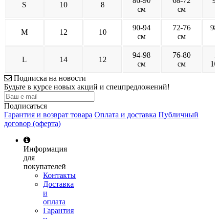
86-90
68-72
9
S
10
8
см
см
90-94
72-76
98
M
12
10
см
см
94-98
76-80
1
L
14
12
см
см
10
Подписка на новости
Будьте в курсе новых акций и спецпредложений!
Подписаться
Гарантия и возврат товара
Оплата и доставка
Публичный
договор (оферта)
Информация
для
покупателей
Контакты
Доставка
и
оплата
Гарантия