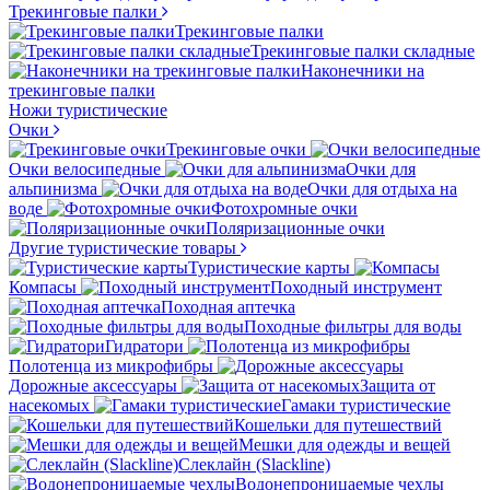
Трекинговые палки
Трекинговые палки
Трекинговые палки складные
Наконечники на
трекинговые палки
Ножи туристические
Очки
Трекинговые очки
Очки велосипедные
Очки для
альпинизма
Очки для отдыха на
воде
Фотохромные очки
Поляризационные очки
Другие туристические товары
Туристические карты
Компасы
Походный инструмент
Походная аптечка
Походные фильтры для воды
Гидратори
Полотенца из микрофибры
Дорожные аксессуары
Защита от
насекомых
Гамаки туристические
Кошельки для путешествий
Мешки для одежды и вещей
Слеклайн (Slackline)
Водонепроницаемые чехлы