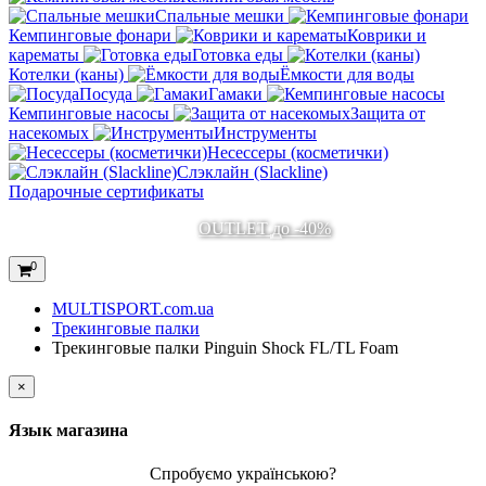
Спальные мешки
Кемпинговые фонари
Коврики и
карематы
Готовка еды
Котелки (каны)
Ёмкости для воды
Посуда
Гамаки
Кемпинговые насосы
Защита от
насекомых
Инструменты
Несессеры (косметички)
Слэклайн (Slackline)
Подарочные сертификаты
OUTLET до -40%
0
MULTISPORT.com.ua
Трекинговые палки
Трекинговые палки Pinguin Shock FL/TL Foam
×
Язык магазина
Спробуємо українською?