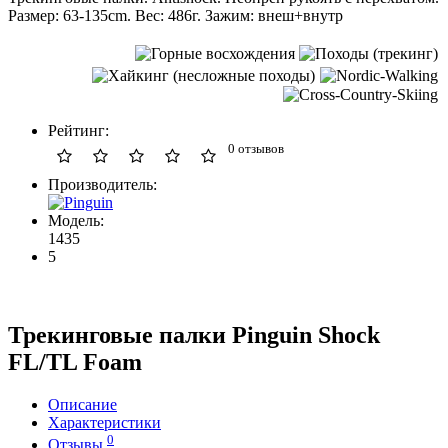
Размер: 63-135cm. Вес: 486г. Зажим: внеш+внутр
Рейтинг:
0 отзывов
Производитель:
Модель:
1435
5
Трекинговые палки Pinguin Shock
FL/TL Foam
Описание
Характеристики
0
Отзывы