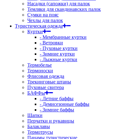
Насадки (сапожки) для палок
Темляки для скандинавских палок
Сумки на пояс
Чехлы для палок
Туристическая одежда
Куртки
- Мембранные куртки
- Ветровки
- Пуховые куртки
- Зимние куртки
- Лыжные куртки
Термобелье
Термоноски
Флисовая одежда
Трекинговые штаны
Пуховые свитера
БАФФы
- Летние баффы
- Демисезонные баффы
- Зимние баффы
Шапки
Перчатки и рукавицы
Балаклавы
Термотрусы
Панамы туристические