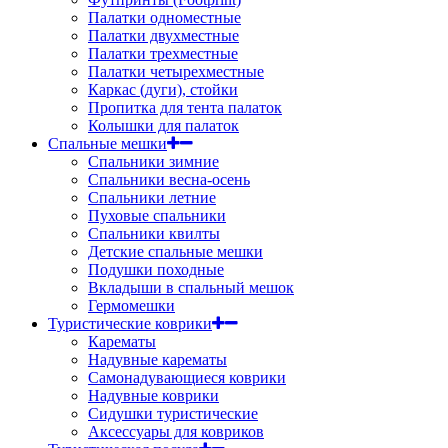
Палатки одноместные
Палатки двухместные
Палатки трехместные
Палатки четырехместные
Каркас (дуги), стойки
Пропитка для тента палаток
Колышки для палаток
Спальные мешки
Спальники зимние
Спальники весна-осень
Спальники летние
Пуховые спальники
Спальники квилты
Детские спальные мешки
Подушки походные
Вкладыши в спальный мешок
Гермомешки
Туристические коврики
Карематы
Надувные карематы
Самонадувающиеся коврики
Надувные коврики
Сидушки туристические
Аксессуары для ковриков