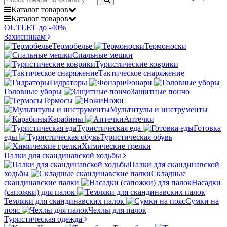
Каталог
товаров
Каталог
товаров
OUTLET до -40%
Захисникам
Термобелье
Термоноски
Спальные мешки
Туристические коврики
Тактическое снаряжение
Гидраторы
Фонари
Головные уборы
Защитные пончо
Термосы
Ножи
Мультитулы и инструменты
Карабины
Аптечки
Туристическая еда
Готовка
еды
Туристическая обувь
Химические грелки
Палки для скандинавской ходьбы
Палки для скандинавской
ходьбы
Складные
скандинавские палки
Насадки
(сапожки) для палок
Темляки для скандинавских палок
Сумки на
пояс
Чехлы для палок
Туристическая одежда