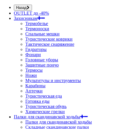
Назад
OUTLET до -40%
Захисникам
Термобелье
Термоноски
Спальные мешки
Туристические коврики
Тактическое снаряжение
Гидраторы
Фонари
Головные уборы
Защитные пончо
Термосы
Ножи
Мультитулы и инструменты
Карабины
Аптечки
Туристическая еда
Готовка еды
Туристическая обувь
Химические грелки
Палки для скандинавской ходьбы
Палки для скандинавской ходьбы
Складные скандинавские палки