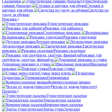
Скальники
Туристические
гамаши (бахилы)
Стельки и
шнурки для обуви
Средства по
уходу за обувью
Рюкзаки
Туристические рюкзаки
Рюкзаки для хайкинга
Спортивные рюкзаки
Велорюкзаки
Рюкзаки городские
Детские рюкзаки
Легкоходные рюкзаки
Тактические
рюкзаки
Рюкзаки складные
Рюкзаки для
сноуборда, скитура, фрирайда
Дорожные рюкзаки и сумки
Школьные
рюкзаки
Поясные сумки
Сумки через плечо
Гидраторы
Гермомешки
Компрессионные мешки
Чехлы от дождя (raincover)
Палатки
Туристические палатки
Ультралегкие палатки
Кемпинговые палатки
Тенты туристические