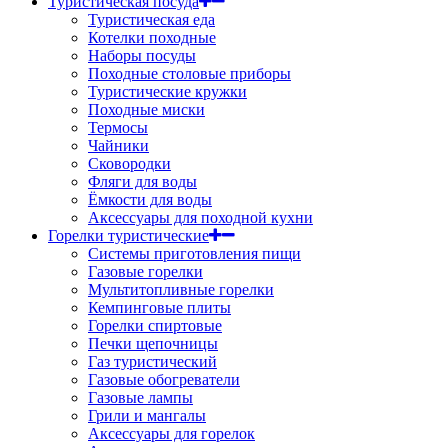
Туристическая посуда
Туристическая еда
Котелки походные
Наборы посуды
Походные столовые приборы
Туристические кружки
Походные миски
Термосы
Чайники
Сковородки
Фляги для воды
Ёмкости для воды
Аксессуары для походной кухни
Горелки туристические
Системы приготовления пищи
Газовые горелки
Мультитопливные горелки
Кемпинговые плиты
Горелки спиртовые
Печки щепочницы
Газ туристический
Газовые обогреватели
Газовые лампы
Грили и мангалы
Аксессуары для горелок