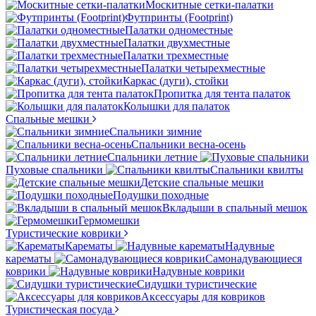
Москитные сетки-палатки
Футпринты (Footprint)
Палатки одноместные
Палатки двухместные
Палатки трехместные
Палатки четырехместные
Каркас (дуги), стойки
Пропитка для тента палаток
Колышки для палаток
Спальные мешки
Спальники зимние
Спальники весна-осень
Спальники летние
Пуховые спальники
Спальники квилты
Детские спальные мешки
Подушки походные
Вкладыши в спальный мешок
Гермомешки
Туристические коврики
Карематы
Надувные
карематы
Самонадувающиеся
коврики
Надувные коврики
Сидушки туристические
Аксессуары для ковриков
Туристическая посуда