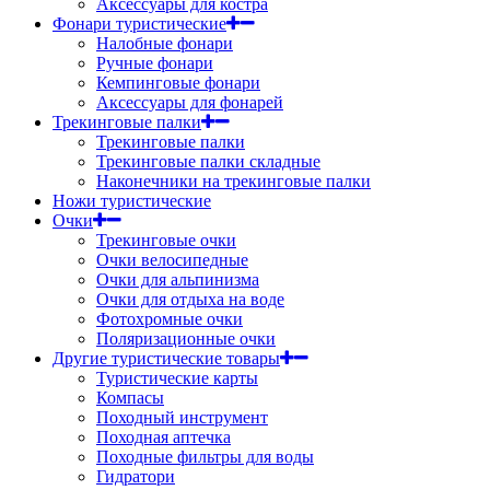
Аксессуары для костра
Фонари туристические
Налобные фонари
Ручные фонари
Кемпинговые фонари
Аксессуары для фонарей
Трекинговые палки
Трекинговые палки
Трекинговые палки складные
Наконечники на трекинговые палки
Ножи туристические
Очки
Трекинговые очки
Очки велосипедные
Очки для альпинизма
Очки для отдыха на воде
Фотохромные очки
Поляризационные очки
Другие туристические товары
Туристические карты
Компасы
Походный инструмент
Походная аптечка
Походные фильтры для воды
Гидратори