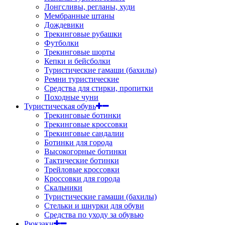
Лонгсливы, регланы, худи
Мембранные штаны
Дождевики
Трекинговые рубашки
Футболки
Трекинговые шорты
Кепки и бейсболки
Туристические гамаши (бахилы)
Ремни туристические
Средства для стирки, пропитки
Походные чуни
Туристическая обувь
Трекинговые ботинки
Трекинговые кроссовки
Трекинговые сандалии
Ботинки для города
Высокогорные ботинки
Тактические ботинки
Трейловые кроссовки
Кроссовки для города
Скальники
Туристические гамаши (бахилы)
Стельки и шнурки для обуви
Средства по уходу за обувью
Рюкзаки