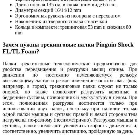
Длина полная 135 см, в сложенном виде 65 cm.
Диаметры секций 16/14/12 mm
Эргономичная рукоять из неопрена с перехватом
Наконечник из твердого сплава с насечкой
Кольца в комплекте: трекинговая 53 mm и снежная 80
mm
Зачем нужны трекинговые палки Pinguin Shock
FL/TL Foam?
Палки треккинговые телескопические предназначены для
удобства передвижения и разгрузки мышц спины. При
движении по постоянно изменяющемуся рельефу,
вызывающему частое и резкое изменение частоты шага (как,
например, в горах), треккинговые палки служат не только
опорой, но также позволяют разгрузить коленные и
бедренные суставы, позвоночник и мускулатуру в целом. При
этом, полноценная разгрузка достигается только при
использовании двух палок, поскольку при наличии только
одной палки мышцы и суставы правой и левой стороны тела
нагружены по-разному (несимметрично). Разгружая мышцы и
суставы, палки помогают увеличить скорость движения и,
соответственно, увеличить дистанцию, пройденную за день.