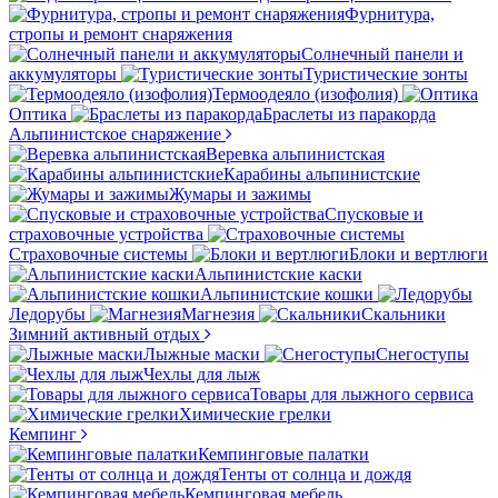
Фурнитура,
стропы и ремонт снаряжения
Солнечный панели и
аккумуляторы
Туристические зонты
Термоодеяло (изофолия)
Оптика
Браслеты из паракорда
Альпинистское снаряжение
Веревка альпинистская
Карабины альпинистские
Жумары и зажимы
Спусковые и
страховочные устройства
Страховочные системы
Блоки и вертлюги
Альпинистские каски
Альпинистские кошки
Ледорубы
Магнезия
Скальники
Зимний активный отдых
Лыжные маски
Снегоступы
Чехлы для лыж
Товары для лыжного сервиса
Химические грелки
Кемпинг
Кемпинговые палатки
Тенты от солнца и дождя
Кемпинговая мебель