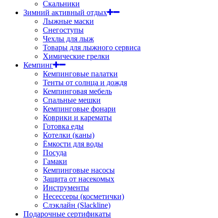
Скальники
Зимний активный отдых
Лыжные маски
Снегоступы
Чехлы для лыж
Товары для лыжного сервиса
Химические грелки
Кемпинг
Кемпинговые палатки
Тенты от солнца и дождя
Кемпинговая мебель
Спальные мешки
Кемпинговые фонари
Коврики и карематы
Готовка еды
Котелки (каны)
Ёмкости для воды
Посуда
Гамаки
Кемпинговые насосы
Защита от насекомых
Инструменты
Несессеры (косметички)
Слэклайн (Slackline)
Подарочные сертификаты