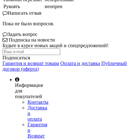
Рукоять
неопрен
Написать отзыв
Пока не было вопросов.
Задать вопрос
Подписка на новости
Будьте в курсе новых акций и спецпредложений!
Подписаться
Гарантия и возврат товара
Оплата и доставка
Публичный
договор (оферта)
Информация
для
покупателей
Контакты
Доставка
и
оплата
Гарантия
и
Возврат