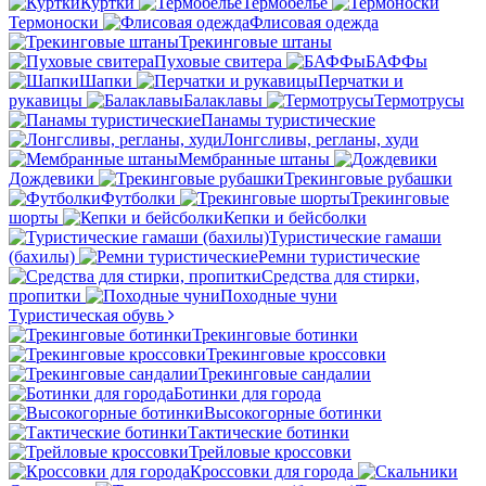
Куртки
Термобелье
Термоноски
Флисовая одежда
Трекинговые штаны
Пуховые свитера
БАФФы
Шапки
Перчатки и
рукавицы
Балаклавы
Термотрусы
Панамы туристические
Лонгсливы, регланы, худи
Мембранные штаны
Дождевики
Трекинговые рубашки
Футболки
Трекинговые
шорты
Кепки и бейсболки
Туристические гамаши
(бахилы)
Ремни туристические
Средства для стирки,
пропитки
Походные чуни
Туристическая обувь
Трекинговые ботинки
Трекинговые кроссовки
Трекинговые сандалии
Ботинки для города
Высокогорные ботинки
Тактические ботинки
Трейловые кроссовки
Кроссовки для города