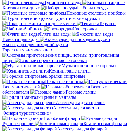
Туристическая еда
Котелки походные
Наборы посуды
Походные столовые приборы
Туристические кружки
Походные миски
Термосы
Чайники
Сковородки
Фляги для воды
Ёмкости для воды
Аксессуары для походной кухни
Горелки туристические
Системы приготовления
пищи
Газовые горелки
Мультитопливные горелки
Кемпинговые плиты
Горелки спиртовые
Печки щепочницы
Газ туристический
Газовые
обогреватели
Газовые лампы
Грили и мангалы
Аксессуары для горелок
Аксессуары для костра
Фонари туристические
Налобные фонари
Ручные фонари
Кемпинговые фонари
Аксессуары для фонарей