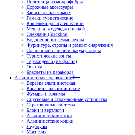
Полотенца из микрофибры
Дорожные аксессуары
Защита от насекомых
Гамаки туристические
Кошельки для путешествий
Мешки для одежды и вещей
Слеклайн (Slackline)
Водонепроницаемые чехлы
Фурнитура, стропы и ремонт снаряжения
Солнечный панели и аккумуляторы
Туристические зонты
Термоодеяло (изофолия)
Оптика
Браслеты из паракорда
Альпинистское снаряжение
Веревка альпинистская
Карабины альпинистские
Жумары и зажимы
Спусковые и страховочные устройства
Страховочные системы
Блоки и вертлюги
Альпинистские каски
Альпинистские кошки
Ледорубы
Магнезия