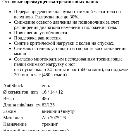
Основные
преимущества трекинговых палок
:
Перераспределение нагрузки с нижней части тела на
верхнюю. Разгрузка ног до 30%.
Снижение осевого давления на позвоночник за счет
расширения диапазона изменений положения тела.
Повышение устойчивости.
Поддержка равновесия.
Снятие критической нагрузки с колен на спусках.
Снижают степень усталости и скорость восстановления
мышц.
Согласно многократным исследованиям трекинговые
палки снимают нагрузку с ног:
на спуске около 34 тонны в час (560 кг/мин), на подъеме
29 тонн в час (480 кг/мин).
AntiShock
есть
Ø сегментов, mm
16 / 14 / 12
Вес, г
486
Длина min/max, см
63/135
Зажим
внешний+внутр
Материал
Alu 7075 T6
Назначение
трекинг
Нижний перехват
неопреновый