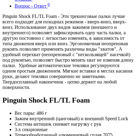
0
Вопрос - Ответ
Pinguin Shock FL/TL Foam - Эти трекинговые палки лучше
всего подходят для походных режимов - вверх-вниз, вверх-
вниз. Использование двух видов зажимов (внешнего и
внутреннего) позволяет зафиксировать одну часть палки, а
другую постоянно с легкостью изменять, в зависимость от
типа движения вверх или вниз. Эргономичная неопреновая
рукоять позволяет применять различны виды "хватов". А
удобный перехват (неопреновый с "нескользящей" насечкой)
под рукоятью, позволяет быстро менять хват не изменяя длину
палки. Удобные автоматические темляки регулируются
одним простым движением. Мягкие вставки в местах касания
руки, делают темляки совершенно не заметными.
Твердосплавный наконечник - цепко держит на любой
поверхности.
Pinguin Shock FL/TL Foam
Вес пары: 486 г
Зажим внутренний (цанговый) и внешний Speed Lock
Система антишок снимает нагрузку с рук
3-х секционные
Термообработанный алюминиевый сплав 7075