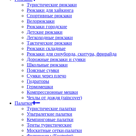
Туристические рюкзаки
Рюкзаки для хайкинга
Спортивные рюкзаки
Велорюкзаки
Рюкзаки городские
Детские рюкзаки
Легкоходные рюкзаки
Тактические рюкзаки
Рюкзаки складные
Рюкзаки для сноуборда, скитура, фрирайда
Дорожные рюкзаки и сумки
Школьные рюкзаки
Поясные сумки
Сумки через плечо
Гидраторы
Гермомешки
Компрессионные мешки
Чехлы от дождя (raincover)
Палатки
Туристические палатки
Ультралегкие палатки
Кемпинговые палатки
Тенты туристические
Москитные сетки-палатки
Футпринты (Footprint)