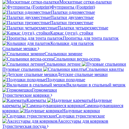
Москитные сетки-палатки
Футпринты (Footprint)
Палатки одноместные
Палатки двухместные
Палатки трехместные
Палатки четырехместные
Каркас (дуги), стойки
Пропитка для тента палаток
Колышки для палаток
Спальные мешки
Спальники зимние
Спальники весна-осень
Спальники летние
Пуховые спальники
Спальники квилты
Детские спальные мешки
Подушки походные
Вкладыши в спальный мешок
Гермомешки
Туристические коврики
Карематы
Надувные
карематы
Самонадувающиеся
коврики
Надувные коврики
Сидушки туристические
Аксессуары для ковриков
Туристическая посуда