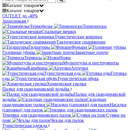
Каталог
товаров
Каталог
товаров
OUTLET до -40%
Захисникам
Термобелье
Термоноски
Спальные мешки
Туристические коврики
Тактическое снаряжение
Гидраторы
Фонари
Головные уборы
Защитные пончо
Термосы
Ножи
Мультитулы и инструменты
Карабины
Аптечки
Туристическая еда
Готовка
еды
Туристическая обувь
Химические грелки
Палки для скандинавской ходьбы
Палки для скандинавской
ходьбы
Складные
скандинавские палки
Насадки
(сапожки) для палок
Темляки для скандинавских палок
Сумки на
пояс
Чехлы для палок
Туристическая одежда