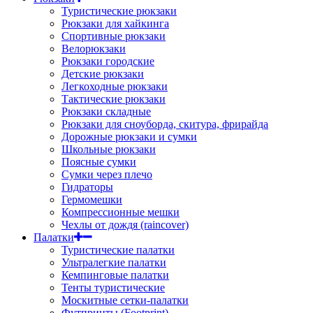
Туристические рюкзаки
Рюкзаки для хайкинга
Спортивные рюкзаки
Велорюкзаки
Рюкзаки городские
Детские рюкзаки
Легкоходные рюкзаки
Тактические рюкзаки
Рюкзаки складные
Рюкзаки для сноуборда, скитура, фрирайда
Дорожные рюкзаки и сумки
Школьные рюкзаки
Поясные сумки
Сумки через плечо
Гидраторы
Гермомешки
Компрессионные мешки
Чехлы от дождя (raincover)
Палатки
Туристические палатки
Ультралегкие палатки
Кемпинговые палатки
Тенты туристические
Москитные сетки-палатки
Футпринты (Footprint)