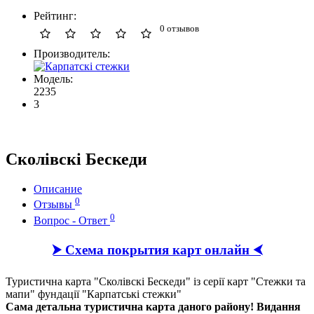
Рейтинг:
0 отзывов
Производитель:
Модель:
2235
3
Сколівскі Бескеди
Описание
0
Отзывы
0
Вопрос - Ответ
⮞ Схема покрытия карт онлайн ⮜
Туристична карта "Сколівскі Бескеди" із серії карт "Стежки та
мапи" фундації "Карпатські стежки"
Cама детальна туристична карта даного району!
Видання