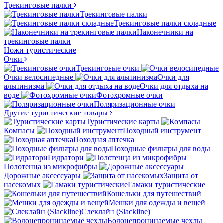
Трекинговые палки
Трекинговые палки
Трекинговые палки складные
Наконечники на
трекинговые палки
Ножи туристические
Очки
Трекинговые очки
Очки велосипедные
Очки для
альпинизма
Очки для отдыха на
воде
Фотохромные очки
Поляризационные очки
Другие туристические товары
Туристические карты
Компасы
Походный инструмент
Походная аптечка
Походные фильтры для воды
Гидратори
Полотенца из микрофибры
Дорожные аксессуары
Защита от
насекомых
Гамаки туристические
Кошельки для путешествий
Мешки для одежды и вещей
Слеклайн (Slackline)
Водонепроницаемые чехлы