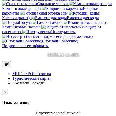
Спальные мешки
Кемпинговые фонари
Коврики и
карематы
Готовка еды
Котелки (каны)
Ёмкости для воды
Посуда
Гамаки
Кемпинговые насосы
Защита от
насекомых
Инструменты
Несессеры (косметички)
Слэклайн (Slackline)
Подарочные сертификаты
OUTLET до -40%
0
MULTISPORT.com.ua
Туристические карты
Сколівскі Бескеди
×
Язык магазина
Спробуємо українською?