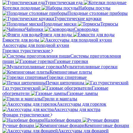
Туристическая еда
Котелки походные
Наборы посуды
Походные столовые приборы
Туристические кружки
Походные миски
Термосы
Чайники
Сковородки
Фляги для воды
Ёмкости для воды
Аксессуары для походной кухни
Горелки туристические
Системы приготовления
пищи
Газовые горелки
Мультитопливные горелки
Кемпинговые плиты
Горелки спиртовые
Печки щепочницы
Газ туристический
Газовые
обогреватели
Газовые лампы
Грили и мангалы
Аксессуары для горелок
Аксессуары для костра
Фонари туристические
Налобные фонари
Ручные фонари
Кемпинговые фонари
Аксессуары для фонарей