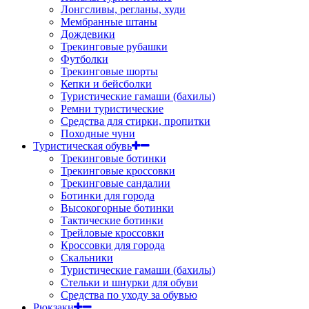
Лонгсливы, регланы, худи
Мембранные штаны
Дождевики
Трекинговые рубашки
Футболки
Трекинговые шорты
Кепки и бейсболки
Туристические гамаши (бахилы)
Ремни туристические
Средства для стирки, пропитки
Походные чуни
Туристическая обувь
Трекинговые ботинки
Трекинговые кроссовки
Трекинговые сандалии
Ботинки для города
Высокогорные ботинки
Тактические ботинки
Трейловые кроссовки
Кроссовки для города
Скальники
Туристические гамаши (бахилы)
Стельки и шнурки для обуви
Средства по уходу за обувью
Рюкзаки