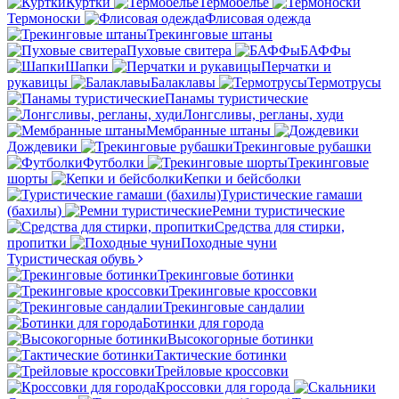
Куртки
Термобелье
Термоноски
Флисовая одежда
Трекинговые штаны
Пуховые свитера
БАФФы
Шапки
Перчатки и
рукавицы
Балаклавы
Термотрусы
Панамы туристические
Лонгсливы, регланы, худи
Мембранные штаны
Дождевики
Трекинговые рубашки
Футболки
Трекинговые
шорты
Кепки и бейсболки
Туристические гамаши
(бахилы)
Ремни туристические
Средства для стирки,
пропитки
Походные чуни
Туристическая обувь
Трекинговые ботинки
Трекинговые кроссовки
Трекинговые сандалии
Ботинки для города
Высокогорные ботинки
Тактические ботинки
Трейловые кроссовки
Кроссовки для города