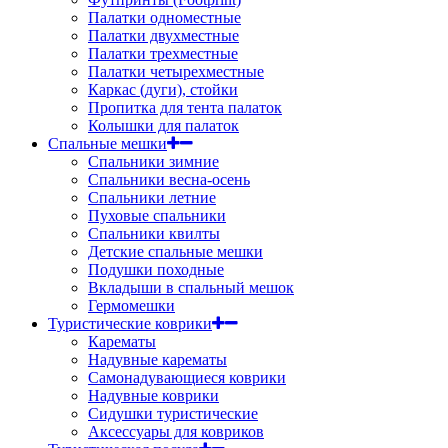
Палатки одноместные
Палатки двухместные
Палатки трехместные
Палатки четырехместные
Каркас (дуги), стойки
Пропитка для тента палаток
Колышки для палаток
Спальные мешки
Спальники зимние
Спальники весна-осень
Спальники летние
Пуховые спальники
Спальники квилты
Детские спальные мешки
Подушки походные
Вкладыши в спальный мешок
Гермомешки
Туристические коврики
Карематы
Надувные карематы
Самонадувающиеся коврики
Надувные коврики
Сидушки туристические
Аксессуары для ковриков