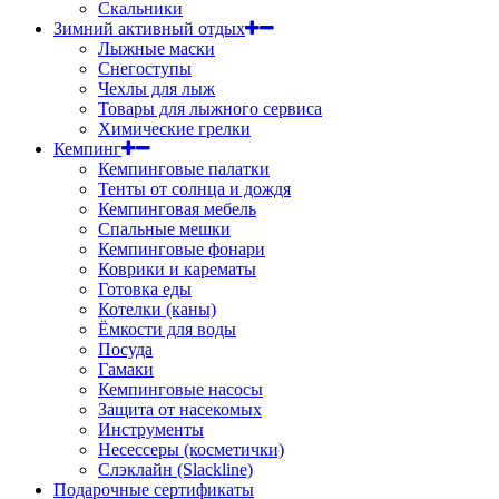
Скальники
Зимний активный отдых
Лыжные маски
Снегоступы
Чехлы для лыж
Товары для лыжного сервиса
Химические грелки
Кемпинг
Кемпинговые палатки
Тенты от солнца и дождя
Кемпинговая мебель
Спальные мешки
Кемпинговые фонари
Коврики и карематы
Готовка еды
Котелки (каны)
Ёмкости для воды
Посуда
Гамаки
Кемпинговые насосы
Защита от насекомых
Инструменты
Несессеры (косметички)
Слэклайн (Slackline)
Подарочные сертификаты