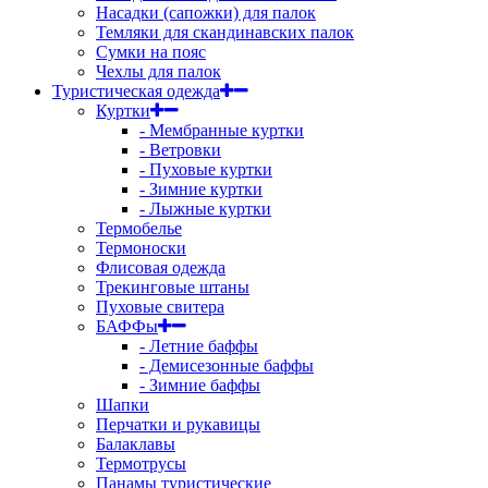
Насадки (сапожки) для палок
Темляки для скандинавских палок
Сумки на пояс
Чехлы для палок
Туристическая одежда
Куртки
- Мембранные куртки
- Ветровки
- Пуховые куртки
- Зимние куртки
- Лыжные куртки
Термобелье
Термоноски
Флисовая одежда
Трекинговые штаны
Пуховые свитера
БАФФы
- Летние баффы
- Демисезонные баффы
- Зимние баффы
Шапки
Перчатки и рукавицы
Балаклавы
Термотрусы
Панамы туристические