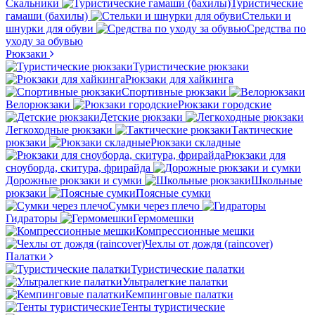
Скальники
Туристические
гамаши (бахилы)
Стельки и
шнурки для обуви
Средства по
уходу за обувью
Рюкзаки
Туристические рюкзаки
Рюкзаки для хайкинга
Спортивные рюкзаки
Велорюкзаки
Рюкзаки городские
Детские рюкзаки
Легкоходные рюкзаки
Тактические
рюкзаки
Рюкзаки складные
Рюкзаки для
сноуборда, скитура, фрирайда
Дорожные рюкзаки и сумки
Школьные
рюкзаки
Поясные сумки
Сумки через плечо
Гидраторы
Гермомешки
Компрессионные мешки
Чехлы от дождя (raincover)
Палатки
Туристические палатки
Ультралегкие палатки
Кемпинговые палатки
Тенты туристические