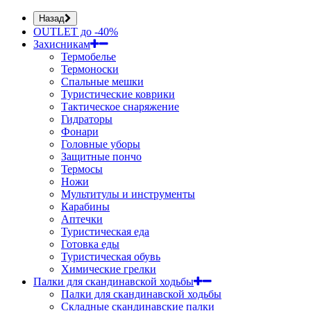
Назад
OUTLET до -40%
Захисникам
Термобелье
Термоноски
Спальные мешки
Туристические коврики
Тактическое снаряжение
Гидраторы
Фонари
Головные уборы
Защитные пончо
Термосы
Ножи
Мультитулы и инструменты
Карабины
Аптечки
Туристическая еда
Готовка еды
Туристическая обувь
Химические грелки
Палки для скандинавской ходьбы
Палки для скандинавской ходьбы
Складные скандинавские палки