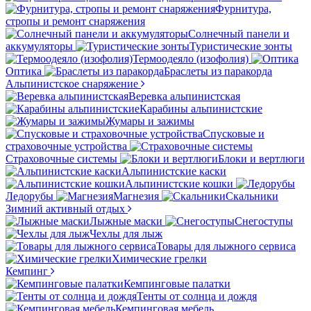
Фурнитура,
стропы и ремонт снаряжения
Солнечный панели и
аккумуляторы
Туристические зонты
Термоодеяло (изофолия)
Оптика
Браслеты из паракорда
Альпинистское снаряжение
Веревка альпинистская
Карабины альпинистские
Жумары и зажимы
Спусковые и
страховочные устройства
Страховочные системы
Блоки и вертлюги
Альпинистские каски
Альпинистские кошки
Ледорубы
Магнезия
Скальники
Зимний активный отдых
Лыжные маски
Снегоступы
Чехлы для лыж
Товары для лыжного сервиса
Химические грелки
Кемпинг
Кемпинговые палатки
Тенты от солнца и дождя
Кемпинговая мебель