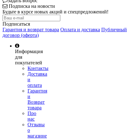
Задать вопрос
Подписка на новости
Будьте в курсе новых акций и спецпредложений!
Подписаться
Гарантия и возврат товара
Оплата и доставка
Публичный
договор (оферта)
Информация
для
покупателей
Контакты
Доставка
и
оплата
Гарантия
и
Возврат
товара
Про
нас
Отзывы
о
магазине