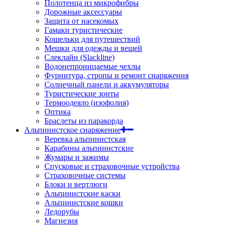
Полотенца из микрофибры
Дорожные аксессуары
Защита от насекомых
Гамаки туристические
Кошельки для путешествий
Мешки для одежды и вещей
Слеклайн (Slackline)
Водонепроницаемые чехлы
Фурнитура, стропы и ремонт снаряжения
Солнечный панели и аккумуляторы
Туристические зонты
Термоодеяло (изофолия)
Оптика
Браслеты из паракорда
Альпинистское снаряжение
Веревка альпинистская
Карабины альпинистские
Жумары и зажимы
Спусковые и страховочные устройства
Страховочные системы
Блоки и вертлюги
Альпинистские каски
Альпинистские кошки
Ледорубы
Магнезия