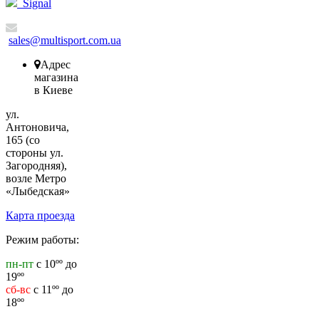
Signal
sales@multisport.com.ua
Адрес
магазина
в Киеве
ул.
Антоновича,
165 (со
стороны ул.
Загородняя),
возле Метро
«Лыбедская»
Карта проезда
Режим работы:
пн-пт
с 10ºº до
19ºº
сб-вс
с 11ºº до
18ºº