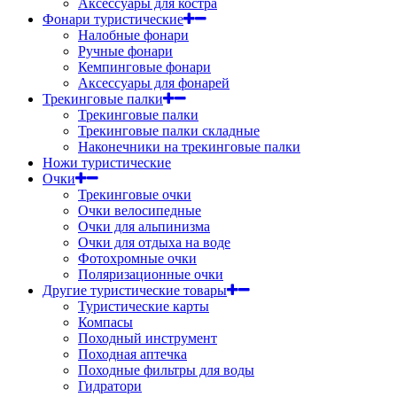
Аксессуары для костра
Фонари туристические
Налобные фонари
Ручные фонари
Кемпинговые фонари
Аксессуары для фонарей
Трекинговые палки
Трекинговые палки
Трекинговые палки складные
Наконечники на трекинговые палки
Ножи туристические
Очки
Трекинговые очки
Очки велосипедные
Очки для альпинизма
Очки для отдыха на воде
Фотохромные очки
Поляризационные очки
Другие туристические товары
Туристические карты
Компасы
Походный инструмент
Походная аптечка
Походные фильтры для воды
Гидратори