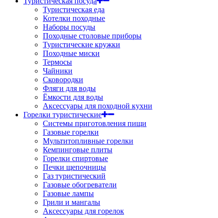
Туристическая посуда
Туристическая еда
Котелки походные
Наборы посуды
Походные столовые приборы
Туристические кружки
Походные миски
Термосы
Чайники
Сковородки
Фляги для воды
Ёмкости для воды
Аксессуары для походной кухни
Горелки туристические
Системы приготовления пищи
Газовые горелки
Мультитопливные горелки
Кемпинговые плиты
Горелки спиртовые
Печки щепочницы
Газ туристический
Газовые обогреватели
Газовые лампы
Грили и мангалы
Аксессуары для горелок