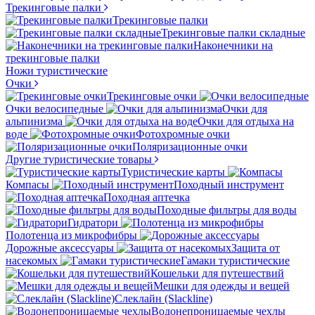
Трекинговые палки
Трекинговые палки
Трекинговые палки складные
Наконечники на
трекинговые палки
Ножи туристические
Очки
Трекинговые очки
Очки велосипедные
Очки для
альпинизма
Очки для отдыха на
воде
Фотохромные очки
Поляризационные очки
Другие туристические товары
Туристические карты
Компасы
Походный инструмент
Походная аптечка
Походные фильтры для воды
Гидратори
Полотенца из микрофибры
Дорожные аксессуары
Защита от
насекомых
Гамаки туристические
Кошельки для путешествий
Мешки для одежды и вещей
Слеклайн (Slackline)
Водонепроницаемые чехлы