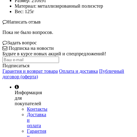
Размер: 210х91
Материал: металлизированный полиэстер
Вес: 125г
Написать отзыв
Пока не было вопросов.
Задать вопрос
Подписка на новости
Будьте в курсе новых акций и спецпредложений!
Подписаться
Гарантия и возврат товара
Оплата и доставка
Публичный
договор (оферта)
Информация
для
покупателей
Контакты
Доставка
и
оплата
Гарантия
и