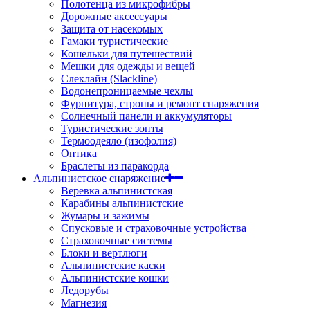
Полотенца из микрофибры
Дорожные аксессуары
Защита от насекомых
Гамаки туристические
Кошельки для путешествий
Мешки для одежды и вещей
Слеклайн (Slackline)
Водонепроницаемые чехлы
Фурнитура, стропы и ремонт снаряжения
Солнечный панели и аккумуляторы
Туристические зонты
Термоодеяло (изофолия)
Оптика
Браслеты из паракорда
Альпинистское снаряжение
Веревка альпинистская
Карабины альпинистские
Жумары и зажимы
Спусковые и страховочные устройства
Страховочные системы
Блоки и вертлюги
Альпинистские каски
Альпинистские кошки
Ледорубы
Магнезия