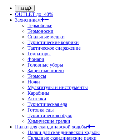
Назад
OUTLET до -40%
Захисникам
Термобелье
Термоноски
Спальные мешки
Туристические коврики
Тактическое снаряжение
Гидраторы
Фонари
Головные уборы
Защитные пончо
Термосы
Ножи
Мультитулы и инструменты
Карабины
Аптечки
Туристическая еда
Готовка еды
Туристическая обувь
Химические грелки
Палки для скандинавской ходьбы
Палки для скандинавской ходьбы
Складные скандинавские палки