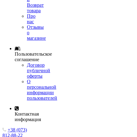
Возврат
товара
Про
нас
Отзывы
о
магазине
Пользовательское
соглашение
Договор
публичной
оферты
О
персональной
информации
пользователей
Контактная
информация
+38 (073)
812-88-22