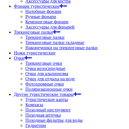
Аксессуары для костра
Фонари туристические
Налобные фонари
Ручные фонари
Кемпинговые фонари
Аксессуары для фонарей
Трекинговые палки
Трекинговые палки
Трекинговые палки складные
Наконечники на трекинговые палки
Ножи туристические
Очки
Трекинговые очки
Очки велосипедные
Очки для альпинизма
Очки для отдыха на воде
Фотохромные очки
Поляризационные очки
Другие туристические товары
Туристические карты
Компасы
Походный инструмент
Походная аптечка
Походные фильтры для воды
Гидратори