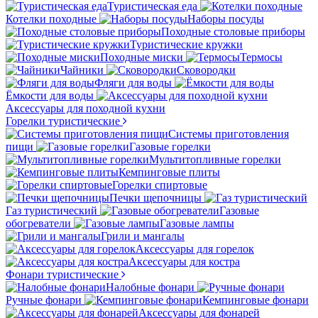
Туристическая еда
Котелки походные
Наборы посуды
Походные столовые приборы
Туристические кружки
Походные миски
Термосы
Чайники
Сковородки
Фляги для воды
Ёмкости для воды
Аксессуары для походной кухни
Горелки туристические
Системы приготовления
пищи
Газовые горелки
Мультитопливные горелки
Кемпинговые плиты
Горелки спиртовые
Печки щепочницы
Газ туристический
Газовые
обогреватели
Газовые лампы
Грили и мангалы
Аксессуары для горелок
Аксессуары для костра
Фонари туристические
Налобные фонари
Ручные фонари
Кемпинговые фонари
Аксессуары для фонарей