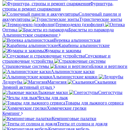
Фурнитура,
стропы и ремонт снаряжения
Солнечный панели и
аккумуляторы
Туристические зонты
Термоодеяло (изофолия)
Оптика
Браслеты из паракорда
Альпинистское снаряжение
Веревка альпинистская
Карабины альпинистские
Жумары и зажимы
Спусковые и
страховочные устройства
Страховочные системы
Блоки и вертлюги
Альпинистские каски
Альпинистские кошки
Ледорубы
Магнезия
Скальники
Зимний активный отдых
Лыжные маски
Снегоступы
Чехлы для лыж
Товары для лыжного сервиса
Химические грелки
Кемпинг
Кемпинговые палатки
Тенты от солнца и дождя
Кемпинговая мебель