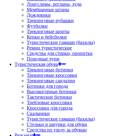
Лонгсливы, регланы, худи
Мембранные штаны
Дождевики
Трекинговые рубашки
Футболки
Трекинговые шорты
Кепки и бейсболки
Туристические гамаши (бахилы)
Ремни туристические
Средства для стирки, пропитки
Походные чуни
Туристическая обувь
Трекинговые ботинки
Трекинговые кроссовки
Трекинговые сандалии
Ботинки для города
Высокогорные ботинки
Тактические ботинки
Трейловые кроссовки
Кроссовки для города
Скальники
Туристические гамаши (бахилы)
Стельки и шнурки для обуви
Средства по уходу за обувью
Рюкзаки