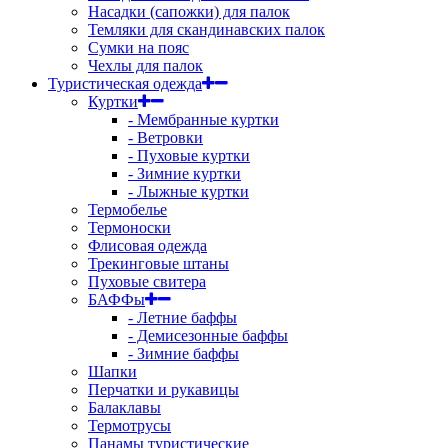
Насадки (сапожки) для палок
Темляки для скандинавских палок
Сумки на пояс
Чехлы для палок
Туристическая одежда
Куртки
- Мембранные куртки
- Ветровки
- Пуховые куртки
- Зимние куртки
- Лыжные куртки
Термобелье
Термоноски
Флисовая одежда
Трекинговые штаны
Пуховые свитера
БАФФы
- Летние баффы
- Демисезонные баффы
- Зимние баффы
Шапки
Перчатки и рукавицы
Балаклавы
Термотрусы
Панамы туристические