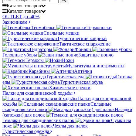
Каталог
товаров
Каталог
товаров
OUTLET до -40%
Захисникам
Термобелье
Термоноски
Спальные мешки
Туристические коврики
Тактическое снаряжение
Гидраторы
Фонари
Головные уборы
Защитные пончо
Термосы
Ножи
Мультитулы и инструменты
Карабины
Аптечки
Туристическая еда
Готовка
еды
Туристическая обувь
Химические грелки
Палки для скандинавской ходьбы
Палки для скандинавской
ходьбы
Складные
скандинавские палки
Насадки
(сапожки) для палок
Темляки для скандинавских палок
Сумки на
пояс
Чехлы для палок
Туристическая одежда