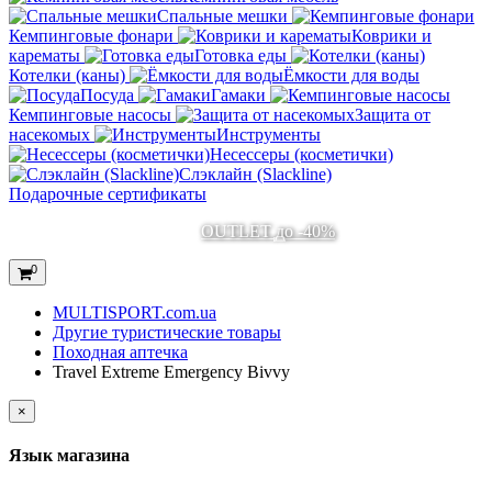
Спальные мешки
Кемпинговые фонари
Коврики и
карематы
Готовка еды
Котелки (каны)
Ёмкости для воды
Посуда
Гамаки
Кемпинговые насосы
Защита от
насекомых
Инструменты
Несессеры (косметички)
Слэклайн (Slackline)
Подарочные сертификаты
OUTLET до -40%
0
MULTISPORT.com.ua
Другие туристические товары
Походная аптечка
Travel Extreme Emergency Bivvy
×
Язык магазина