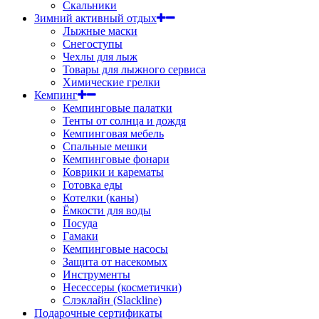
Скальники
Зимний активный отдых
Лыжные маски
Снегоступы
Чехлы для лыж
Товары для лыжного сервиса
Химические грелки
Кемпинг
Кемпинговые палатки
Тенты от солнца и дождя
Кемпинговая мебель
Спальные мешки
Кемпинговые фонари
Коврики и карематы
Готовка еды
Котелки (каны)
Ёмкости для воды
Посуда
Гамаки
Кемпинговые насосы
Защита от насекомых
Инструменты
Несессеры (косметички)
Слэклайн (Slackline)
Подарочные сертификаты