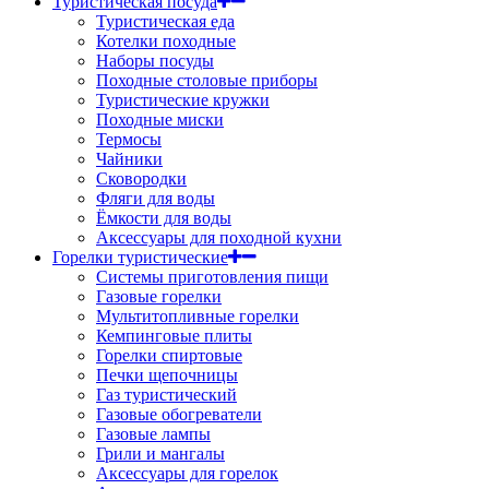
Туристическая посуда
Туристическая еда
Котелки походные
Наборы посуды
Походные столовые приборы
Туристические кружки
Походные миски
Термосы
Чайники
Сковородки
Фляги для воды
Ёмкости для воды
Аксессуары для походной кухни
Горелки туристические
Системы приготовления пищи
Газовые горелки
Мультитопливные горелки
Кемпинговые плиты
Горелки спиртовые
Печки щепочницы
Газ туристический
Газовые обогреватели
Газовые лампы
Грили и мангалы
Аксессуары для горелок