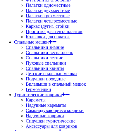
Палатки одноместные
Палатки двухместные
Палатки трехместные
Палатки четырехместные
Каркас (дуги), стойки
Пропитка для тента палаток
Колышки для палаток
Спальные мешки
Спальники зимние
Спальники весна-осень
Спальники летние
Пуховые спальники
Спальники квилты
Детские спальные мешки
Подушки походные
Вкладыши в спальный мешок
Гермомешки
Туристические коврики
Карематы
Надувные карематы
Самонадувающиеся коврики
Надувные коврики
Сидушки туристические
Аксессуары для ковриков