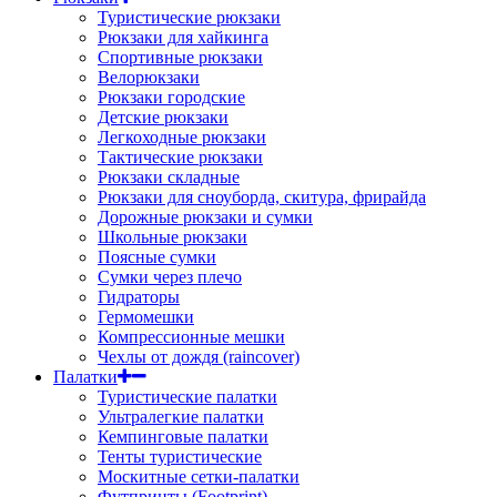
Туристические рюкзаки
Рюкзаки для хайкинга
Спортивные рюкзаки
Велорюкзаки
Рюкзаки городские
Детские рюкзаки
Легкоходные рюкзаки
Тактические рюкзаки
Рюкзаки складные
Рюкзаки для сноуборда, скитура, фрирайда
Дорожные рюкзаки и сумки
Школьные рюкзаки
Поясные сумки
Сумки через плечо
Гидраторы
Гермомешки
Компрессионные мешки
Чехлы от дождя (raincover)
Палатки
Туристические палатки
Ультралегкие палатки
Кемпинговые палатки
Тенты туристические
Москитные сетки-палатки
Футпринты (Footprint)