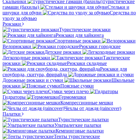
Скальники
Туристические
гамаши (бахилы)
Стельки и
шнурки для обуви
Средства по
уходу за обувью
Рюкзаки
Туристические рюкзаки
Рюкзаки для хайкинга
Спортивные рюкзаки
Велорюкзаки
Рюкзаки городские
Детские рюкзаки
Легкоходные рюкзаки
Тактические
рюкзаки
Рюкзаки складные
Рюкзаки для
сноуборда, скитура, фрирайда
Дорожные рюкзаки и сумки
Школьные
рюкзаки
Поясные сумки
Сумки через плечо
Гидраторы
Гермомешки
Компрессионные мешки
Чехлы от дождя (raincover)
Палатки
Туристические палатки
Ультралегкие палатки
Кемпинговые палатки
Тенты туристические