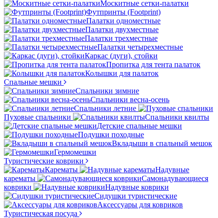
Москитные сетки-палатки
Футпринты (Footprint)
Палатки одноместные
Палатки двухместные
Палатки трехместные
Палатки четырехместные
Каркас (дуги), стойки
Пропитка для тента палаток
Колышки для палаток
Спальные мешки
Спальники зимние
Спальники весна-осень
Спальники летние
Пуховые спальники
Спальники квилты
Детские спальные мешки
Подушки походные
Вкладыши в спальный мешок
Гермомешки
Туристические коврики
Карематы
Надувные
карематы
Самонадувающиеся
коврики
Надувные коврики
Сидушки туристические
Аксессуары для ковриков
Туристическая посуда