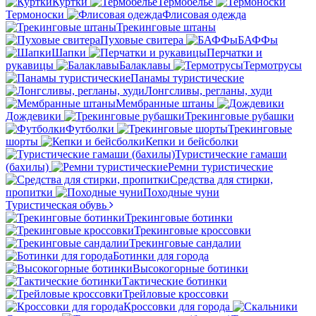
Куртки
Термобелье
Термоноски
Флисовая одежда
Трекинговые штаны
Пуховые свитера
БАФФы
Шапки
Перчатки и
рукавицы
Балаклавы
Термотрусы
Панамы туристические
Лонгсливы, регланы, худи
Мембранные штаны
Дождевики
Трекинговые рубашки
Футболки
Трекинговые
шорты
Кепки и бейсболки
Туристические гамаши
(бахилы)
Ремни туристические
Средства для стирки,
пропитки
Походные чуни
Туристическая обувь
Трекинговые ботинки
Трекинговые кроссовки
Трекинговые сандалии
Ботинки для города
Высокогорные ботинки
Тактические ботинки
Трейловые кроссовки
Кроссовки для города