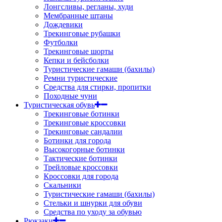
Лонгсливы, регланы, худи
Мембранные штаны
Дождевики
Трекинговые рубашки
Футболки
Трекинговые шорты
Кепки и бейсболки
Туристические гамаши (бахилы)
Ремни туристические
Средства для стирки, пропитки
Походные чуни
Туристическая обувь
Трекинговые ботинки
Трекинговые кроссовки
Трекинговые сандалии
Ботинки для города
Высокогорные ботинки
Тактические ботинки
Трейловые кроссовки
Кроссовки для города
Скальники
Туристические гамаши (бахилы)
Стельки и шнурки для обуви
Средства по уходу за обувью
Рюкзаки