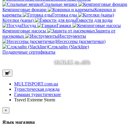
Спальные мешки
Кемпинговые фонари
Коврики и
карематы
Готовка еды
Котелки (каны)
Ёмкости для воды
Посуда
Гамаки
Кемпинговые насосы
Защита от
насекомых
Инструменты
Несессеры (косметички)
Слэклайн (Slackline)
Подарочные сертификаты
OUTLET до -40%
0
MULTISPORT.com.ua
Туристическая одежда
Гамаши туристические
Travel Extreme Storm
×
Язык магазина