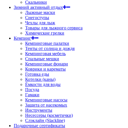
Скальники
Зимний активный отдых
Лыжные маски
Снегоступы
Чехлы для лыж
Товары для лыжного сервиса
Химические грелки
Кемпинг
Кемпинговые палатки
Тенты от солнца и дождя
Кемпинговая мебель
Спальные мешки
Кемпинговые фонари
Коврики и карематы
Готовка еды
Котелки (каны)
Ёмкости для воды
Посуда
Гамаки
Кемпинговые насосы
Защита от насекомых
Инструменты
Несессеры (косметички)
Слэклайн (Slackline)
Подарочные сертификаты