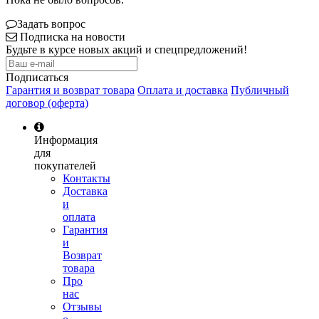
Задать вопрос
Подписка на новости
Будьте в курсе новых акций и спецпредложений!
Подписаться
Гарантия и возврат товара
Оплата и доставка
Публичный
договор (оферта)
Информация
для
покупателей
Контакты
Доставка
и
оплата
Гарантия
и
Возврат
товара
Про
нас
Отзывы