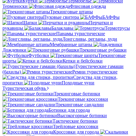
Куртки
Термобелье
Термоноски
Флисовая одежда
Трекинговые штаны
Пуховые свитера
БАФФы
Шапки
Перчатки и
рукавицы
Балаклавы
Термотрусы
Панамы туристические
Лонгсливы, регланы, худи
Мембранные штаны
Дождевики
Трекинговые рубашки
Футболки
Трекинговые
шорты
Кепки и бейсболки
Туристические гамаши
(бахилы)
Ремни туристические
Средства для стирки,
пропитки
Походные чуни
Туристическая обувь
Трекинговые ботинки
Трекинговые кроссовки
Трекинговые сандалии
Ботинки для города
Высокогорные ботинки
Тактические ботинки
Трейловые кроссовки
Кроссовки для города