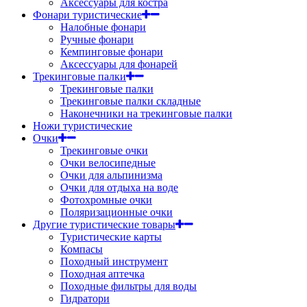
Аксессуары для костра
Фонари туристические
Налобные фонари
Ручные фонари
Кемпинговые фонари
Аксессуары для фонарей
Трекинговые палки
Трекинговые палки
Трекинговые палки складные
Наконечники на трекинговые палки
Ножи туристические
Очки
Трекинговые очки
Очки велосипедные
Очки для альпинизма
Очки для отдыха на воде
Фотохромные очки
Поляризационные очки
Другие туристические товары
Туристические карты
Компасы
Походный инструмент
Походная аптечка
Походные фильтры для воды
Гидратори