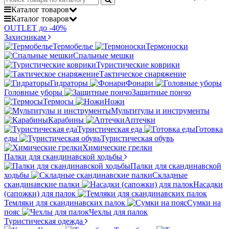
Каталог
товаров
Каталог
товаров
OUTLET до -40%
Захисникам
Термобелье
Термоноски
Спальные мешки
Туристические коврики
Тактическое снаряжение
Гидраторы
Фонари
Головные уборы
Защитные пончо
Термосы
Ножи
Мультитулы и инструменты
Карабины
Аптечки
Туристическая еда
Готовка
еды
Туристическая обувь
Химические грелки
Палки для скандинавской ходьбы
Палки для скандинавской
ходьбы
Складные
скандинавские палки
Насадки
(сапожки) для палок
Темляки для скандинавских палок
Сумки на
пояс
Чехлы для палок
Туристическая одежда