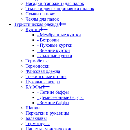
Насадки (сапожки) для палок
Темляки для скандинавских палок
Сумки на пояс
Чехлы для палок
Туристическая одежда
Куртки
- Мембранные куртки
- Ветровки
- Пуховые куртки
- Зимние куртки
- Лыжные куртки
Термобелье
Термоноски
Флисовая одежда
Трекинговые штаны
Пуховые свитера
БАФФы
- Летние баффы
- Демисезонные баффы
- Зимние баффы
Шапки
Перчатки и рукавицы
Балаклавы
Термотрусы
Панамы туристические