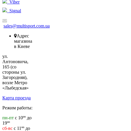
Viber
Signal
sales@multisport.com.ua
Адрес
магазина
в Киеве
ул.
Антоновича,
165 (со
стороны ул.
Загородняя),
возле Метро
«Лыбедская»
Карта проезда
Режим работы:
пн-пт
с 10ºº до
19ºº
сб-вс
с 11ºº до