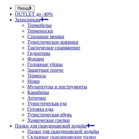
Назад
OUTLET до -40%
Захисникам
Термобелье
Термоноски
Спальные мешки
Туристические коврики
Тактическое снаряжение
Гидраторы
Фонари
Головные уборы
Защитные пончо
Термосы
Ножи
Мультитулы и инструменты
Карабины
Аптечки
Туристическая еда
Готовка еды
Туристическая обувь
Химические грелки
Палки для скандинавской ходьбы
Палки для скандинавской ходьбы
Складные скандинавские палки