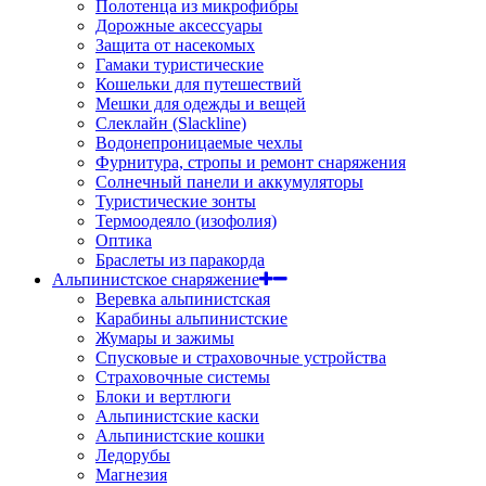
Полотенца из микрофибры
Дорожные аксессуары
Защита от насекомых
Гамаки туристические
Кошельки для путешествий
Мешки для одежды и вещей
Слеклайн (Slackline)
Водонепроницаемые чехлы
Фурнитура, стропы и ремонт снаряжения
Солнечный панели и аккумуляторы
Туристические зонты
Термоодеяло (изофолия)
Оптика
Браслеты из паракорда
Альпинистское снаряжение
Веревка альпинистская
Карабины альпинистские
Жумары и зажимы
Спусковые и страховочные устройства
Страховочные системы
Блоки и вертлюги
Альпинистские каски
Альпинистские кошки
Ледорубы
Магнезия