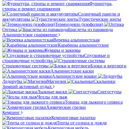
Фурнитура,
стропы и ремонт снаряжения
Солнечный панели и
аккумуляторы
Туристические зонты
Термоодеяло (изофолия)
Оптика
Браслеты из паракорда
Альпинистское снаряжение
Веревка альпинистская
Карабины альпинистские
Жумары и зажимы
Спусковые и
страховочные устройства
Страховочные системы
Блоки и вертлюги
Альпинистские каски
Альпинистские кошки
Ледорубы
Магнезия
Скальники
Зимний активный отдых
Лыжные маски
Снегоступы
Чехлы для лыж
Товары для лыжного сервиса
Химические грелки
Кемпинг
Кемпинговые палатки
Тенты от солнца и дождя
Кемпинговая мебель