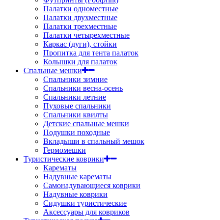
Палатки одноместные
Палатки двухместные
Палатки трехместные
Палатки четырехместные
Каркас (дуги), стойки
Пропитка для тента палаток
Колышки для палаток
Спальные мешки
Спальники зимние
Спальники весна-осень
Спальники летние
Пуховые спальники
Спальники квилты
Детские спальные мешки
Подушки походные
Вкладыши в спальный мешок
Гермомешки
Туристические коврики
Карематы
Надувные карематы
Самонадувающиеся коврики
Надувные коврики
Сидушки туристические
Аксессуары для ковриков