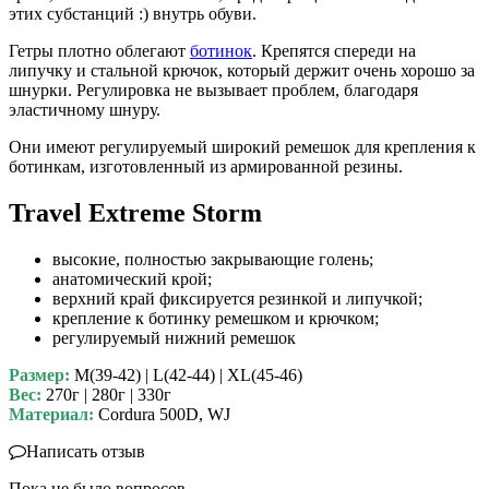
этих субстанций :) внутрь обуви.
Гетры плотно облегают
ботинок
. Крепятся спереди на
липучку и стальной крючок, который держит очень хорошо за
шнурки. Регулировка не вызывает проблем, благодаря
эластичному шнуру.
Они имеют регулируемый широкий ремешок для крепления к
ботинкам, изготовленный ​​из армированной резины.
Travel Extreme Storm
высокие, полностью закрывающие голень;
анатомический крой;
верхний край фиксируется резинкой и липучкой;
крепление к ботинку ремешком и крючком;
регулируемый нижний ремешок
Размер:
M(39-42) | L(42-44) | XL(45-46)
Вес:
270г | 280г | 330г
Материал:
Cordura 500D, WJ
Написать отзыв
Пока не было вопросов.