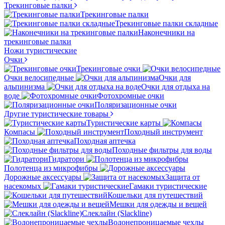
Трекинговые палки
Трекинговые палки
Трекинговые палки складные
Наконечники на
трекинговые палки
Ножи туристические
Очки
Трекинговые очки
Очки велосипедные
Очки для
альпинизма
Очки для отдыха на
воде
Фотохромные очки
Поляризационные очки
Другие туристические товары
Туристические карты
Компасы
Походный инструмент
Походная аптечка
Походные фильтры для воды
Гидратори
Полотенца из микрофибры
Дорожные аксессуары
Защита от
насекомых
Гамаки туристические
Кошельки для путешествий
Мешки для одежды и вещей
Слеклайн (Slackline)
Водонепроницаемые чехлы