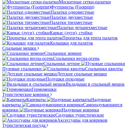
Москитные сетки-палатки
Футпринты (Footprint)
Палатки одноместные
Палатки двухместные
Палатки трехместные
Палатки четырехместные
Каркас (дуги), стойки
Пропитка для тента палаток
Колышки для палаток
Спальные мешки
Спальники зимние
Спальники весна-осень
Спальники летние
Пуховые спальники
Спальники квилты
Детские спальные мешки
Подушки походные
Вкладыши в спальный мешок
Гермомешки
Туристические коврики
Карематы
Надувные
карематы
Самонадувающиеся
коврики
Надувные коврики
Сидушки туристические
Аксессуары для ковриков
Туристическая посуда