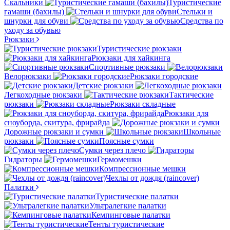
Скальники
Туристические
гамаши (бахилы)
Стельки и
шнурки для обуви
Средства по
уходу за обувью
Рюкзаки
Туристические рюкзаки
Рюкзаки для хайкинга
Спортивные рюкзаки
Велорюкзаки
Рюкзаки городские
Детские рюкзаки
Легкоходные рюкзаки
Тактические
рюкзаки
Рюкзаки складные
Рюкзаки для
сноуборда, скитура, фрирайда
Дорожные рюкзаки и сумки
Школьные
рюкзаки
Поясные сумки
Сумки через плечо
Гидраторы
Гермомешки
Компрессионные мешки
Чехлы от дождя (raincover)
Палатки
Туристические палатки
Ультралегкие палатки
Кемпинговые палатки
Тенты туристические