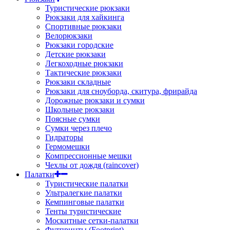
Туристические рюкзаки
Рюкзаки для хайкинга
Спортивные рюкзаки
Велорюкзаки
Рюкзаки городские
Детские рюкзаки
Легкоходные рюкзаки
Тактические рюкзаки
Рюкзаки складные
Рюкзаки для сноуборда, скитура, фрирайда
Дорожные рюкзаки и сумки
Школьные рюкзаки
Поясные сумки
Сумки через плечо
Гидраторы
Гермомешки
Компрессионные мешки
Чехлы от дождя (raincover)
Палатки
Туристические палатки
Ультралегкие палатки
Кемпинговые палатки
Тенты туристические
Москитные сетки-палатки
Футпринты (Footprint)