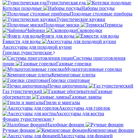
Туристическая еда
Котелки походные
Наборы посуды
Походные столовые приборы
Туристические кружки
Походные миски
Термосы
Чайники
Сковородки
Фляги для воды
Ёмкости для воды
Аксессуары для походной кухни
Горелки туристические
Системы приготовления
пищи
Газовые горелки
Мультитопливные горелки
Кемпинговые плиты
Горелки спиртовые
Печки щепочницы
Газ туристический
Газовые
обогреватели
Газовые лампы
Грили и мангалы
Аксессуары для горелок
Аксессуары для костра
Фонари туристические
Налобные фонари
Ручные фонари
Кемпинговые фонари
Аксессуары для фонарей