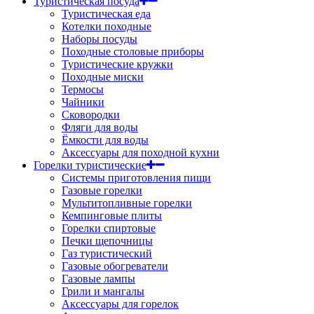
Туристическая посуда
Туристическая еда
Котелки походные
Наборы посуды
Походные столовые приборы
Туристические кружки
Походные миски
Термосы
Чайники
Сковородки
Фляги для воды
Ёмкости для воды
Аксессуары для походной кухни
Горелки туристические
Системы приготовления пищи
Газовые горелки
Мультитопливные горелки
Кемпинговые плиты
Горелки спиртовые
Печки щепочницы
Газ туристический
Газовые обогреватели
Газовые лампы
Грили и мангалы
Аксессуары для горелок