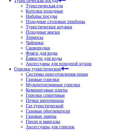
Туристическая посуда
Туристическая еда
Котелки походные
Наборы посуды
Походные столовые приборы
Туристические кружки
Походные миски
Термосы
Чайники
Сковородки
Фляги для воды
Ёмкости для воды
Аксессуары для походной кухни
Горелки туристические
Системы приготовления пищи
Газовые горелки
Мультитопливные горелки
Кемпинговые плиты
Горелки спиртовые
Печки щепочницы
Газ туристический
Газовые обогреватели
Газовые лампы
Грили и мангалы
Аксессуары для горелок