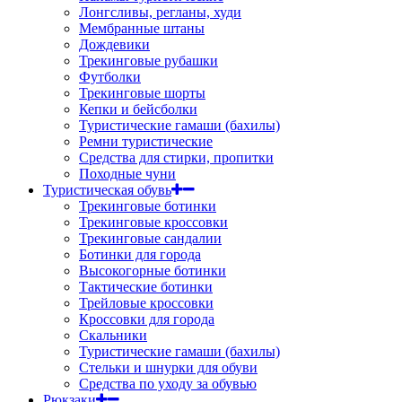
Лонгсливы, регланы, худи
Мембранные штаны
Дождевики
Трекинговые рубашки
Футболки
Трекинговые шорты
Кепки и бейсболки
Туристические гамаши (бахилы)
Ремни туристические
Средства для стирки, пропитки
Походные чуни
Туристическая обувь
Трекинговые ботинки
Трекинговые кроссовки
Трекинговые сандалии
Ботинки для города
Высокогорные ботинки
Тактические ботинки
Трейловые кроссовки
Кроссовки для города
Скальники
Туристические гамаши (бахилы)
Стельки и шнурки для обуви
Средства по уходу за обувью
Рюкзаки