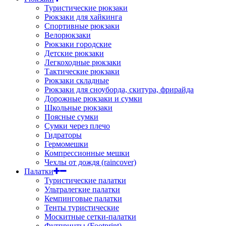
Туристические рюкзаки
Рюкзаки для хайкинга
Спортивные рюкзаки
Велорюкзаки
Рюкзаки городские
Детские рюкзаки
Легкоходные рюкзаки
Тактические рюкзаки
Рюкзаки складные
Рюкзаки для сноуборда, скитура, фрирайда
Дорожные рюкзаки и сумки
Школьные рюкзаки
Поясные сумки
Сумки через плечо
Гидраторы
Гермомешки
Компрессионные мешки
Чехлы от дождя (raincover)
Палатки
Туристические палатки
Ультралегкие палатки
Кемпинговые палатки
Тенты туристические
Москитные сетки-палатки
Футпринты (Footprint)