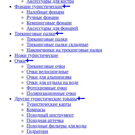
Аксессуары для костра
Фонари туристические
Налобные фонари
Ручные фонари
Кемпинговые фонари
Аксессуары для фонарей
Трекинговые палки
Трекинговые палки
Трекинговые палки складные
Наконечники на трекинговые палки
Ножи туристические
Очки
Трекинговые очки
Очки велосипедные
Очки для альпинизма
Очки для отдыха на воде
Фотохромные очки
Поляризационные очки
Другие туристические товары
Туристические карты
Компасы
Походный инструмент
Походная аптечка
Походные фильтры для воды
Гидратори