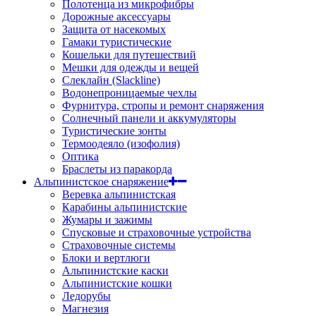
Полотенца из микрофибры
Дорожные аксессуары
Защита от насекомых
Гамаки туристические
Кошельки для путешествий
Мешки для одежды и вещей
Слеклайн (Slackline)
Водонепроницаемые чехлы
Фурнитура, стропы и ремонт снаряжения
Солнечный панели и аккумуляторы
Туристические зонты
Термоодеяло (изофолия)
Оптика
Браслеты из паракорда
Альпинистское снаряжение
Веревка альпинистская
Карабины альпинистские
Жумары и зажимы
Спусковые и страховочные устройства
Страховочные системы
Блоки и вертлюги
Альпинистские каски
Альпинистские кошки
Ледорубы
Магнезия