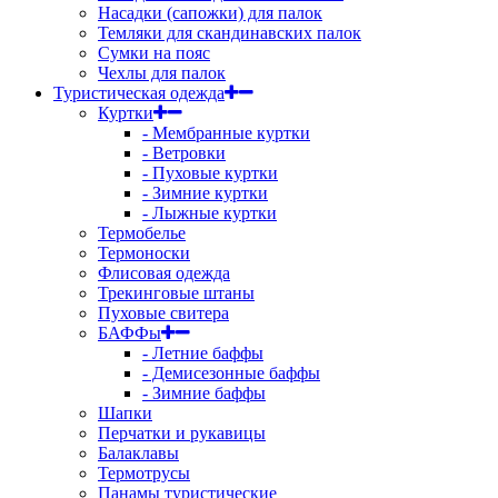
Насадки (сапожки) для палок
Темляки для скандинавских палок
Сумки на пояс
Чехлы для палок
Туристическая одежда
Куртки
- Мембранные куртки
- Ветровки
- Пуховые куртки
- Зимние куртки
- Лыжные куртки
Термобелье
Термоноски
Флисовая одежда
Трекинговые штаны
Пуховые свитера
БАФФы
- Летние баффы
- Демисезонные баффы
- Зимние баффы
Шапки
Перчатки и рукавицы
Балаклавы
Термотрусы
Панамы туристические