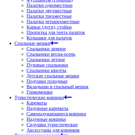
Палатки одноместные
Палатки двухместные
Палатки трехместные
Палатки четырехместные
Каркас (дуги), стойки
Пропитка для тента палаток
Колышки для палаток
Спальные мешки
Спальники зимние
Спальники весна-осень
Спальники летние
Пуховые спальники
Спальники квилты
Детские спальные мешки
Подушки походные
Вкладыши в спальный мешок
Гермомешки
Туристические коврики
Карематы
Надувные карематы
Самонадувающиеся коврики
Надувные коврики
Сидушки туристические
Аксессуары для ковриков