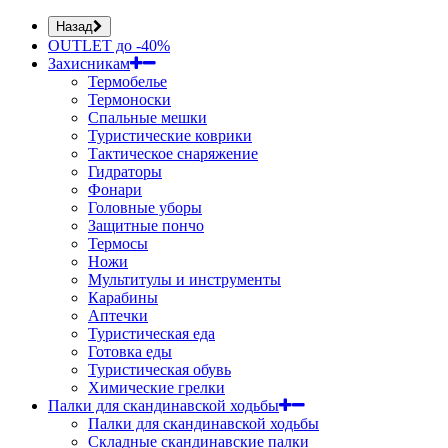
Назад
OUTLET до -40%
Захисникам
Термобелье
Термоноски
Спальные мешки
Туристические коврики
Тактическое снаряжение
Гидраторы
Фонари
Головные уборы
Защитные пончо
Термосы
Ножи
Мультитулы и инструменты
Карабины
Аптечки
Туристическая еда
Готовка еды
Туристическая обувь
Химические грелки
Палки для скандинавской ходьбы
Палки для скандинавской ходьбы
Складные скандинавские палки