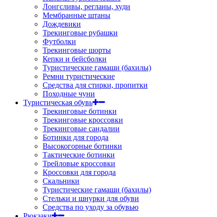
Лонгсливы, регланы, худи
Мембранные штаны
Дождевики
Трекинговые рубашки
Футболки
Трекинговые шорты
Кепки и бейсболки
Туристические гамаши (бахилы)
Ремни туристические
Средства для стирки, пропитки
Походные чуни
Туристическая обувь
Трекинговые ботинки
Трекинговые кроссовки
Трекинговые сандалии
Ботинки для города
Высокогорные ботинки
Тактические ботинки
Трейловые кроссовки
Кроссовки для города
Скальники
Туристические гамаши (бахилы)
Стельки и шнурки для обуви
Средства по уходу за обувью
Рюкзаки