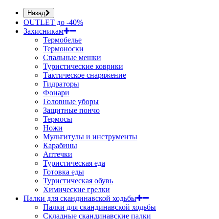
Назад
OUTLET до -40%
Захисникам
Термобелье
Термоноски
Спальные мешки
Туристические коврики
Тактическое снаряжение
Гидраторы
Фонари
Головные уборы
Защитные пончо
Термосы
Ножи
Мультитулы и инструменты
Карабины
Аптечки
Туристическая еда
Готовка еды
Туристическая обувь
Химические грелки
Палки для скандинавской ходьбы
Палки для скандинавской ходьбы
Складные скандинавские палки