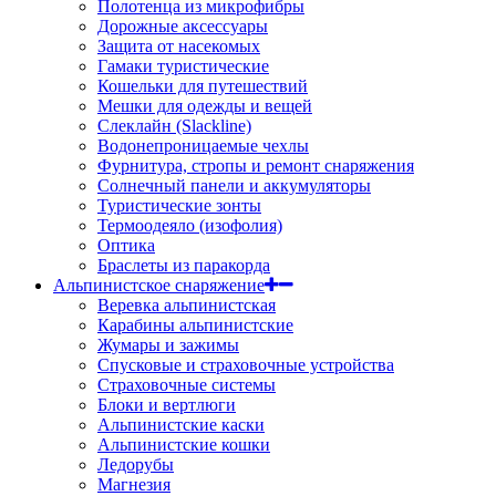
Полотенца из микрофибры
Дорожные аксессуары
Защита от насекомых
Гамаки туристические
Кошельки для путешествий
Мешки для одежды и вещей
Слеклайн (Slackline)
Водонепроницаемые чехлы
Фурнитура, стропы и ремонт снаряжения
Солнечный панели и аккумуляторы
Туристические зонты
Термоодеяло (изофолия)
Оптика
Браслеты из паракорда
Альпинистское снаряжение
Веревка альпинистская
Карабины альпинистские
Жумары и зажимы
Спусковые и страховочные устройства
Страховочные системы
Блоки и вертлюги
Альпинистские каски
Альпинистские кошки
Ледорубы
Магнезия