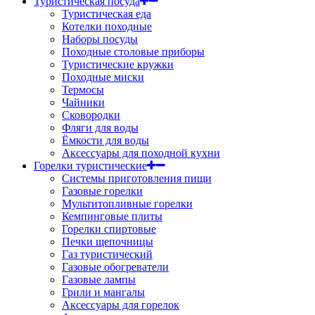
Туристическая посуда
Туристическая еда
Котелки походные
Наборы посуды
Походные столовые приборы
Туристические кружки
Походные миски
Термосы
Чайники
Сковородки
Фляги для воды
Ёмкости для воды
Аксессуары для походной кухни
Горелки туристические
Системы приготовления пищи
Газовые горелки
Мультитопливные горелки
Кемпинговые плиты
Горелки спиртовые
Печки щепочницы
Газ туристический
Газовые обогреватели
Газовые лампы
Грили и мангалы
Аксессуары для горелок