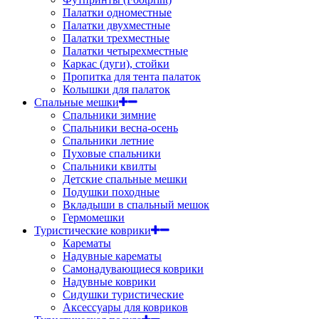
Палатки одноместные
Палатки двухместные
Палатки трехместные
Палатки четырехместные
Каркас (дуги), стойки
Пропитка для тента палаток
Колышки для палаток
Спальные мешки
Спальники зимние
Спальники весна-осень
Спальники летние
Пуховые спальники
Спальники квилты
Детские спальные мешки
Подушки походные
Вкладыши в спальный мешок
Гермомешки
Туристические коврики
Карематы
Надувные карематы
Самонадувающиеся коврики
Надувные коврики
Сидушки туристические
Аксессуары для ковриков