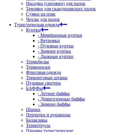
Насадки (сапожки) для палок
Темляки для скандинавских палок
Сумки на пояс
Чехлы для палок
Туристическая одежда
Куртки
- Мембранные куртки
- Ветровки
- Пуховые куртки
- Зимние куртки
- Лыжные куртки
Термобелье
Термоноски
Флисовая одежда
Трекинговые штаны
Пуховые свитера
БАФФы
- Летние баффы
- Демисезонные баффы
- Зимние баффы
Шапки
Перчатки и рукавицы
Балаклавы
Термотрусы
Панамы туристические