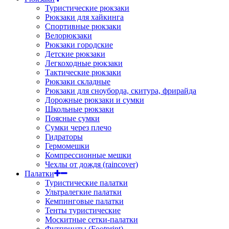
Туристические рюкзаки
Рюкзаки для хайкинга
Спортивные рюкзаки
Велорюкзаки
Рюкзаки городские
Детские рюкзаки
Легкоходные рюкзаки
Тактические рюкзаки
Рюкзаки складные
Рюкзаки для сноуборда, скитура, фрирайда
Дорожные рюкзаки и сумки
Школьные рюкзаки
Поясные сумки
Сумки через плечо
Гидраторы
Гермомешки
Компрессионные мешки
Чехлы от дождя (raincover)
Палатки
Туристические палатки
Ультралегкие палатки
Кемпинговые палатки
Тенты туристические
Москитные сетки-палатки
Футпринты (Footprint)