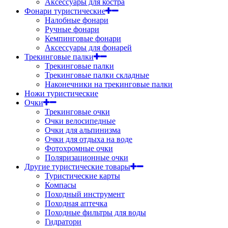
Аксессуары для костра
Фонари туристические
Налобные фонари
Ручные фонари
Кемпинговые фонари
Аксессуары для фонарей
Трекинговые палки
Трекинговые палки
Трекинговые палки складные
Наконечники на трекинговые палки
Ножи туристические
Очки
Трекинговые очки
Очки велосипедные
Очки для альпинизма
Очки для отдыха на воде
Фотохромные очки
Поляризационные очки
Другие туристические товары
Туристические карты
Компасы
Походный инструмент
Походная аптечка
Походные фильтры для воды
Гидратори