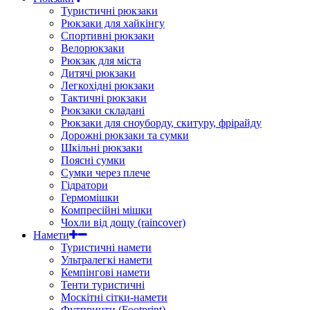
Туристичні рюкзаки
Рюкзаки для хайкінгу
Спортивні рюкзаки
Велорюкзаки
Рюкзак для міста
Дитячі рюкзаки
Легкохідні рюкзаки
Тактичні рюкзаки
Рюкзаки складані
Рюкзаки для сноуборду, скитуру, фрірайду
Дорожні рюкзаки та сумки
Шкільні рюкзаки
Поясні сумки
Сумки через плече
Гідратори
Гермомішки
Компресійні мішки
Чохли від дощу (raincover)
Намети
Туристичні намети
Ультралегкі намети
Кемпінгові намети
Тенти туристичні
Москітні сітки-намети
Футпринти (Footprint)