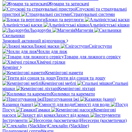
Жумари та затискачі
Спускові та страхувальні
пристрої
Страхувальні системи
Блоки та вертлюги
Альпіністські каски
Альпіністські кішки
Льодоруби
Магнезія
Скельники
Зимовий активний відпочинок
Лижні маски
Снігоступи
Чохли для лиж
Товари для лижного сервісу
Хімічні грілки
Кемпінг
Кемпінгові намети
Тенти від сонця та дощу
Кемпінгові меблі
Спальні
мішки
Кемпінгові ліхтарі
Килимки та каремати
Приготування їжі
Казанки (кани)
Ємності для води
Посуд
Гамаки
Кемпінгові
насоси
Захист від комах
Інструменти
Несесери (косметички)
Слеклайн (Slackline)
Подарункові сертифікати