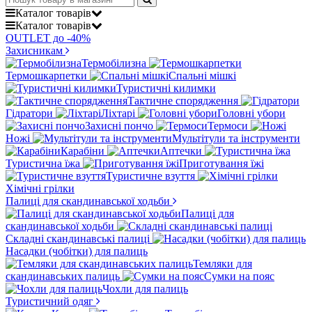
Каталог
товарів
Каталог
товарів
OUTLET до -40%
Захисникам
Термобілизна
Термошкарпетки
Спальні мішкі
Туристичні килимки
Тактичне спорядження
Гідратори
Ліхтарі
Головні убори
Захисні пончо
Термоси
Ножі
Мультітули та інструменти
Карабіни
Аптечки
Туристична їжа
Приготування їжі
Туристичне взуття
Хімічні грілки
Палиці для скандинавської ходьби
Палиці для
скандинавської ходьби
Складні скандинавські палиці
Насадки (чобітки) для палиць
Темляки для
скандинавських палиць
Сумки на пояс
Чохли для палиць
Туристичний одяг