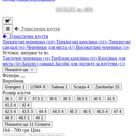
OUTLET до -40%
0
Туристичне взуття
Туристичне взуття
Трекінгові черевики
Трекінгові кросівки
Трекінгові
(209)
(203)
сандалі
Черевики для міста
Високогірні черевики
(93)
(47)
(19)
Устілки, шнурки та ін.
Тактичні черевики
Трейлові кросівки
Кросівки для
(18)
(65)
міста
Бахіли і гамаші
Засоби для догляду за взуттям
(56)
(13)
Показати ще
Фільтри
Виробник
Grangers
1
LOWA
8
Salewa
1
Scarpa
4
Zamberlan
15
Розмір взуття
36
1
37
3
37,5
2
38
6
39
3
39,5
5
40
5
41
5
41,5
4
42
4
42,5
4
43,5
3
44
4
44,5
4
45
3
46
5
46,5
4
47
4
48
3
48,5
1
49
1
Показати ще 11
Сховати
164
-
700
грн
Ціна