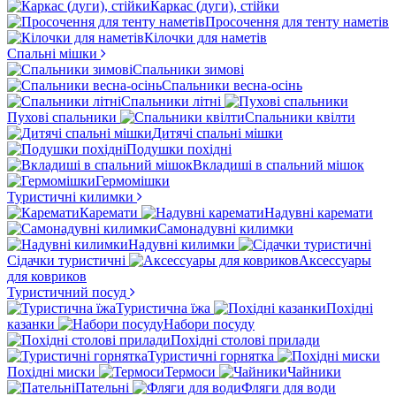
Каркас (дуги), стійки
Просочення для тенту наметів
Кілочки для наметів
Спальні мішки
Спальники зимові
Спальники весна-осінь
Спальники літні
Пухові спальники
Спальники квілти
Дитячі спальні мішки
Подушки похідні
Вкладиші в спальний мішок
Гермомішки
Туристичні килимки
Каремати
Надувні каремати
Самонадувні килимки
Надувні килимки
Сідачки туристичні
Аксессуары
для ковриков
Туристичний посуд
Туристична їжа
Похідні
казанки
Набори посуду
Похідні столові прилади
Туристичні горнятка
Похідні миски
Термоси
Чайники
Пательні
Фляги для води