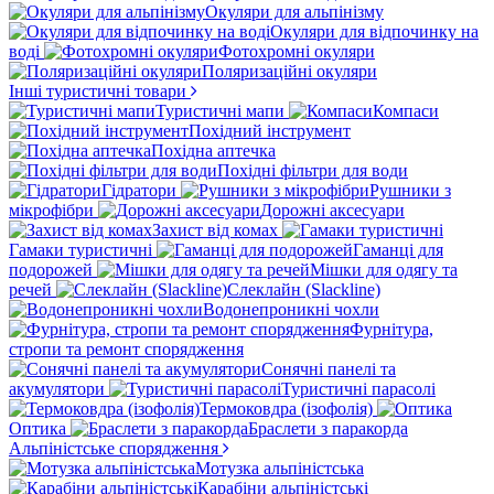
Окуляри для альпінізму
Окуляри для відпочинку на
воді
Фотохромні окуляри
Поляризаційні окуляри
Інші туристичні товари
Туристичні мапи
Компаси
Похідний інструмент
Похідна аптечка
Похідні фільтри для води
Гідратори
Рушники з
мікрофібри
Дорожні аксесуари
Захист від комах
Гамаки туристичні
Гаманці для
подорожей
Мішки для одягу та
речей
Слеклайн (Slackline)
Водонепроникні чохли
Фурнітура,
стропи та ремонт спорядження
Сонячні панелі та
акумулятори
Туристичні парасолі
Термоковдра (ізофолія)
Оптика
Браслети з паракорда
Альпіністське спорядження
Мотузка альпіністська
Карабіни альпіністські