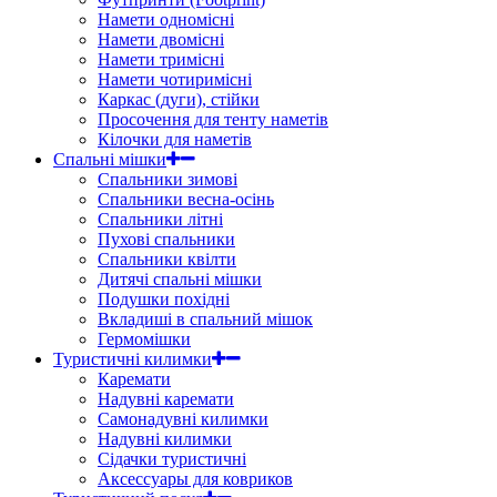
Намети одномісні
Намети двомісні
Намети тримісні
Намети чотиримісні
Каркас (дуги), стійки
Просочення для тенту наметів
Кілочки для наметів
Спальні мішки
Спальники зимові
Спальники весна-осінь
Спальники літні
Пухові спальники
Спальники квілти
Дитячі спальні мішки
Подушки похідні
Вкладиші в спальний мішок
Гермомішки
Туристичні килимки
Каремати
Надувні каремати
Самонадувні килимки
Надувні килимки
Сідачки туристичні
Аксессуары для ковриков