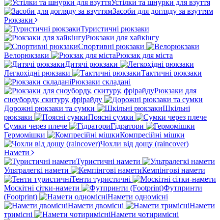
Устілки та шнурки для взуття
Засоби для догляду за взуттям
Рюкзаки
Туристичні рюкзаки
Рюкзаки для хайкінгу
Спортивні рюкзаки
Велорюкзаки
Рюкзак для міста
Дитячі рюкзаки
Легкохідні рюкзаки
Тактичні рюкзаки
Рюкзаки складані
Рюкзаки для
сноуборду, скитуру, фрірайду
Дорожні рюкзаки та сумки
Шкільні
рюкзаки
Поясні сумки
Сумки через плече
Гідратори
Гермомішки
Компресійні мішки
Чохли від дощу (raincover)
Намети
Туристичні намети
Ультралегкі намети
Кемпінгові намети
Тенти туристичні
Москітні сітки-намети
Футпринти
(Footprint)
Намети одномісні
Намети двомісні
Намети
тримісні
Намети чотиримісні