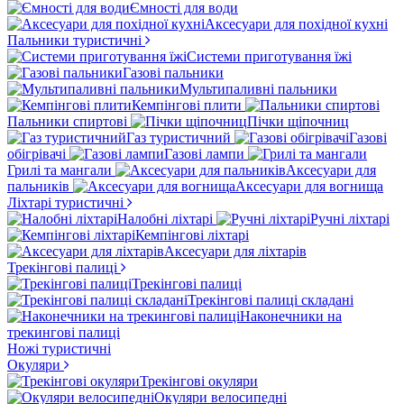
Ємності для води
Аксесуари для похідної кухні
Пальники туристичні
Системи приготування їжі
Газові пальники
Мультипаливні пальники
Кемпінгові плити
Пальники спиртові
Пічки щіпочниц
Газ туристичний
Газові
обігрівачі
Газові лампи
Грилі та мангали
Аксесуари для
пальників
Аксесуари для вогнища
Ліхтарі туристичні
Налобні ліхтарі
Ручні ліхтарі
Кемпінгові ліхтарі
Аксесуари для ліхтарів
Трекінгові палиці
Трекінгові палиці
Трекінгові палиці складані
Наконечники на
трекингові палиці
Ножі туристичні
Окуляри
Трекінгові окуляри
Окуляри велосипедні