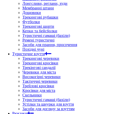
Лонгсливи, реглани, худи
Мембранні штани
Дощовики
Трекингові рубашки
Футболки
Трекингові шорти
Кепки та бейсболки
Туристичні гамаші (бахіли)
Ремені туристичні
Засоби для прання, просочення
Похідні чуні
Туристичне взуття
Трекингові черевики
Трекингові кросівки
Трекінгові сандалії
Черевики для міста
Високогірні черевики
Тактиччні черевики
Трейлові кросівки
Кросівки для міста
Скельники
Туристичні гамаші (бахіли)
Устілки та шнурки для взуття
Засоби для догляду за взуттям
Рюкзаки