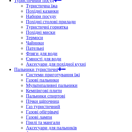
Туристичний посуд
Туристична їжа
Похідні казанки
Набори посуду
Похідні столові прилади
Туристичні горнятка
Похідні миски
Термоси
Чайники
Пательні
Фляги для води
Ємності для води
Аксесуари для похідної кухні
Пальники туристичні
Системи приготування їжі
Газові пальники
Мультипаливні пальники
Кемпінгові плити
Пальники спиртові
Пічки щіпочниц
Газ туристичний
Газові обігрівачі
Газові лампи
Грилі та мангали
Аксесуари для пальників