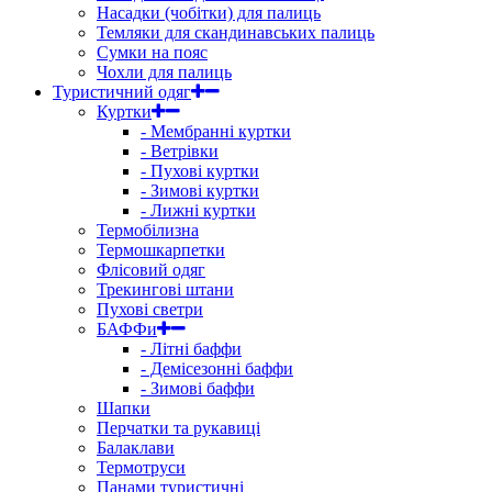
Насадки (чобітки) для палиць
Темляки для скандинавських палиць
Сумки на пояс
Чохли для палиць
Туристичний одяг
Куртки
- Мембранні куртки
- Ветрівки
- Пухові куртки
- Зимові куртки
- Лижні куртки
Термобілизна
Термошкарпетки
Флісовий одяг
Трекингові штани
Пухові светри
БАФФи
- Літні баффи
- Демісезонні баффи
- Зимові баффи
Шапки
Перчатки та рукавиці
Балаклави
Термотруси
Панами туристичні