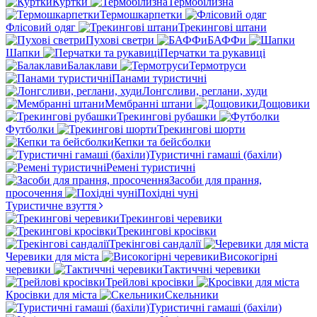
Куртки
Термобілизна
Термошкарпетки
Флісовий одяг
Трекингові штани
Пухові светри
БАФФи
Шапки
Перчатки та рукавиці
Балаклави
Термотруси
Панами туристичні
Лонгсливи, реглани, худи
Мембранні штани
Дощовики
Трекингові рубашки
Футболки
Трекингові шорти
Кепки та бейсболки
Туристичні гамаші (бахіли)
Ремені туристичні
Засоби для прання,
просочення
Похідні чуні
Туристичне взуття
Трекингові черевики
Трекингові кросівки
Трекінгові сандалії
Черевики для міста
Високогірні
черевики
Тактиччні черевики
Трейлові кросівки
Кросівки для міста
Скельники
Туристичні гамаші (бахіли)