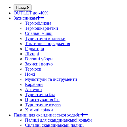
Назад
OUTLET до -40%
Захисникам
Термобілизна
Термошкарпетки
Спальні мішкі
Туристичні килимки
Тактичне спорядження
Гідратори
Ліхтарі
Головні убори
Захисні пончо
Термоси
Ножі
Мультітули та інструменти
Карабіни
Аптечки
Туристична їжа
Приготування їжі
Туристичне взуття
Хімічні грілки
Палиці для скандинавської ходьби
Палиці для скандинавської ходьби
Складні скандинавські палиці