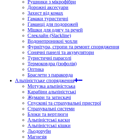
Рушники з мікрофібри
Дорожні аксесуари
Захист від комах
Гамаки туристичні
Гаманці для подорожей
Мішки для одягу та речей
Слеклайн (Slackline)
Водонепроникні чохли
Фурнітура, стропи та ремонт спорядження
Сонячні панелі та акумулятори
Туристичні парасолі
Термоковдра (ізофолія)
Оптика
Браслети з паракорда
Альпіністське спорядження
Мотузка альпіністська
Карабіни альпіністські
Жумари та затискачі
Спускові та страхувальні пристрої
Страхувальні системи
Блоки та вертлюги
Альпіністські каски
Альпіністські кішки
Льодоруби
Магнезія