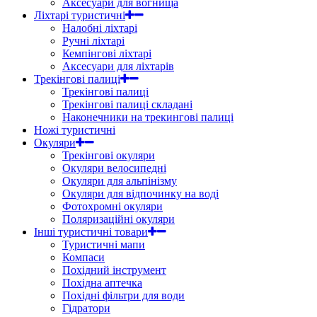
Аксесуари для вогнища
Ліхтарі туристичні
Налобні ліхтарі
Ручні ліхтарі
Кемпінгові ліхтарі
Аксесуари для ліхтарів
Трекінгові палиці
Трекінгові палиці
Трекінгові палиці складані
Наконечники на трекингові палиці
Ножі туристичні
Окуляри
Трекінгові окуляри
Окуляри велосипедні
Окуляри для альпінізму
Окуляри для відпочинку на воді
Фотохромні окуляри
Поляризаційні окуляри
Інші туристичні товари
Туристичні мапи
Компаси
Похідний інструмент
Похідна аптечка
Похідні фільтри для води
Гідратори