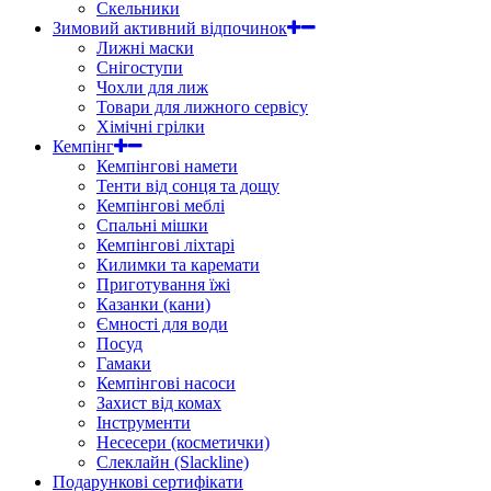
Скельники
Зимовий активний відпочинок
Лижні маски
Снігоступи
Чохли для лиж
Товари для лижного сервісу
Хімічні грілки
Кемпінг
Кемпінгові намети
Тенти від сонця та дощу
Кемпінгові меблі
Спальні мішки
Кемпінгові ліхтарі
Килимки та каремати
Приготування їжі
Казанки (кани)
Ємності для води
Посуд
Гамаки
Кемпінгові насоси
Захист від комах
Інструменти
Несесери (косметички)
Слеклайн (Slackline)
Подарункові сертифікати