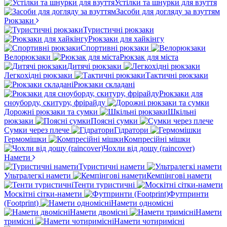
Устілки та шнурки для взуття
Засоби для догляду за взуттям
Рюкзаки
Туристичні рюкзаки
Рюкзаки для хайкінгу
Спортивні рюкзаки
Велорюкзаки
Рюкзак для міста
Дитячі рюкзаки
Легкохідні рюкзаки
Тактичні рюкзаки
Рюкзаки складані
Рюкзаки для
сноуборду, скитуру, фрірайду
Дорожні рюкзаки та сумки
Шкільні
рюкзаки
Поясні сумки
Сумки через плече
Гідратори
Гермомішки
Компресійні мішки
Чохли від дощу (raincover)
Намети
Туристичні намети
Ультралегкі намети
Кемпінгові намети
Тенти туристичні
Москітні сітки-намети
Футпринти
(Footprint)
Намети одномісні
Намети двомісні
Намети
тримісні
Намети чотиримісні