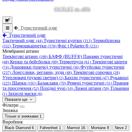
OUTLET до -40%
0
Туристичний одяг
Туристичний одяг
Тактичний одяг
Туристичні куртки
Термобілизна
(44)
(313)
Термошкарпетки
Фліс і Polartec®
(332)
(378)
(231)
Мембранні штани
Трекінгові штани
БАФФ (BUFF®)
Панами туристичні
(198)
Кепки та бейсболки
Термотруси
Трекінгові шорти
(48)
(99)
(61)
Дощовики (пончо) туристичні
Футболки туристичні
(74)
(36)
Лонгсливи, реглани, худи
Трекінгові сорочки
(237)
(48)
(28)
Утеплювачі (пухові светри)
Бахіли туристичні
Рукавиці
(2)
(47)
Шапки
Балаклави
Ремені туристичні
Прання
(225)
(191)
(70)
(31)
та просочення
Похідні чуні
Лижні штани
Тільники
(52)
(16)
(59)
Захисні маски
(1)
(6)
Показати ще
Фільтри
Знижка
Тільки зі знижками
1
Виробник
Black Diamond
6
Fahrenheit
1
Marmot
16
Montane
8
Neve
2