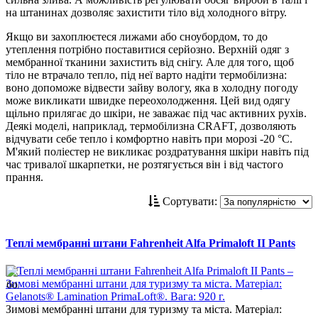
на штанинах дозволяє захистити тіло від холодного вітру.
Якщо ви захоплюєтеся лижами або сноубордом, то до
утеплення потрібно поставитися серйозно. Верхній одяг з
мембранної тканини захистить від снігу. Але для того, щоб
тіло не втрачало тепло, під неї варто надіти термобілизна:
воно допоможе відвести зайву вологу, яка в холодну погоду
може викликати швидке переохолодження. Цей вид одягу
щільно прилягає до шкіри, не заважає під час активних рухів.
Деякі моделі, наприклад, термобілизна CRAFT, дозволяють
відчувати себе тепло і комфортно навіть при морозі -20 °C.
М'який поліестер не викликає роздратування шкіри навіть під
час тривалої шкарпетки, не розтягується він і від частого
прання.
Сортувати:
Теплі мембранні штани Fahrenheit Alfa Primaloft II Pants
Зимові мембранні штани для туризму та міста. Матеріал: