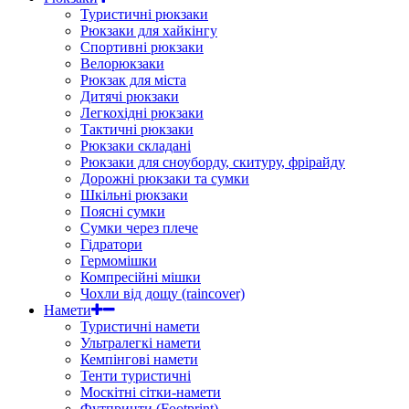
Туристичні рюкзаки
Рюкзаки для хайкінгу
Спортивні рюкзаки
Велорюкзаки
Рюкзак для міста
Дитячі рюкзаки
Легкохідні рюкзаки
Тактичні рюкзаки
Рюкзаки складані
Рюкзаки для сноуборду, скитуру, фрірайду
Дорожні рюкзаки та сумки
Шкільні рюкзаки
Поясні сумки
Сумки через плече
Гідратори
Гермомішки
Компресійні мішки
Чохли від дощу (raincover)
Намети
Туристичні намети
Ультралегкі намети
Кемпінгові намети
Тенти туристичні
Москітні сітки-намети
Футпринти (Footprint)