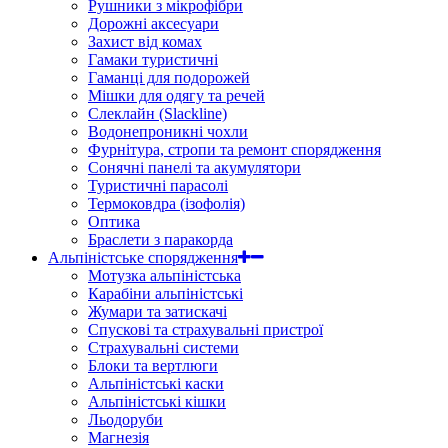
Рушники з мікрофібри
Дорожні аксесуари
Захист від комах
Гамаки туристичні
Гаманці для подорожей
Мішки для одягу та речей
Слеклайн (Slackline)
Водонепроникні чохли
Фурнітура, стропи та ремонт спорядження
Сонячні панелі та акумулятори
Туристичні парасолі
Термоковдра (ізофолія)
Оптика
Браслети з паракорда
Альпіністське спорядження
Мотузка альпіністська
Карабіни альпіністські
Жумари та затискачі
Спускові та страхувальні пристрої
Страхувальні системи
Блоки та вертлюги
Альпіністські каски
Альпіністські кішки
Льодоруби
Магнезія