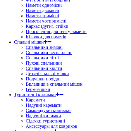
Намети одномісні
Намети двомісні
Намети тримісні
Намети чотиримісні
Каркас (дуги), стійки
Просочення для тенту наметів
Кілочки для наметів
Спальні мішки
Спальники зимові
Спальники весна-осінь
Спальники літні
Пухові спальники
Спальники квілти
Дитячі спальні мішки
Подушки похідні
Вкладиші в спальний мішок
Гермомішки
Туристичні килимки
Каремати
Надувні каремати
Самонадувні килимки
Надувні килимки
Сідачки туристичні
Аксессуары для ковриков