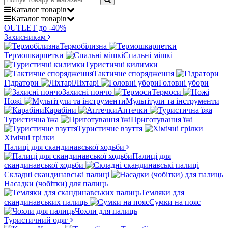
Каталог
товарів
Каталог
товарів
OUTLET до -40%
Захисникам
Термобілизна
Термошкарпетки
Спальні мішкі
Туристичні килимки
Тактичне спорядження
Гідратори
Ліхтарі
Головні убори
Захисні пончо
Термоси
Ножі
Мультітули та інструменти
Карабіни
Аптечки
Туристична їжа
Приготування їжі
Туристичне взуття
Хімічні грілки
Палиці для скандинавської ходьби
Палиці для
скандинавської ходьби
Складні скандинавські палиці
Насадки (чобітки) для палиць
Темляки для
скандинавських палиць
Сумки на пояс
Чохли для палиць
Туристичний одяг