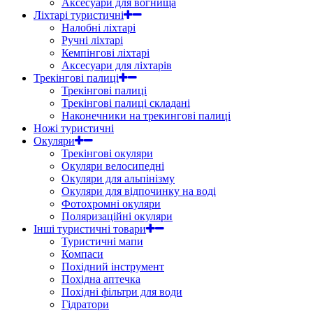
Аксесуари для вогнища
Ліхтарі туристичні
Налобні ліхтарі
Ручні ліхтарі
Кемпінгові ліхтарі
Аксесуари для ліхтарів
Трекінгові палиці
Трекінгові палиці
Трекінгові палиці складані
Наконечники на трекингові палиці
Ножі туристичні
Окуляри
Трекінгові окуляри
Окуляри велосипедні
Окуляри для альпінізму
Окуляри для відпочинку на воді
Фотохромні окуляри
Поляризаційні окуляри
Інші туристичні товари
Туристичні мапи
Компаси
Похідний інструмент
Похідна аптечка
Похідні фільтри для води
Гідратори