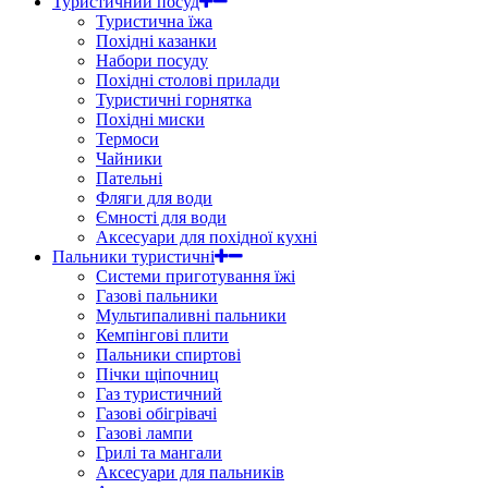
Туристичний посуд
Туристична їжа
Похідні казанки
Набори посуду
Похідні столові прилади
Туристичні горнятка
Похідні миски
Термоси
Чайники
Пательні
Фляги для води
Ємності для води
Аксесуари для похідної кухні
Пальники туристичні
Системи приготування їжі
Газові пальники
Мультипаливні пальники
Кемпінгові плити
Пальники спиртові
Пічки щіпочниц
Газ туристичний
Газові обігрівачі
Газові лампи
Грилі та мангали
Аксесуари для пальників