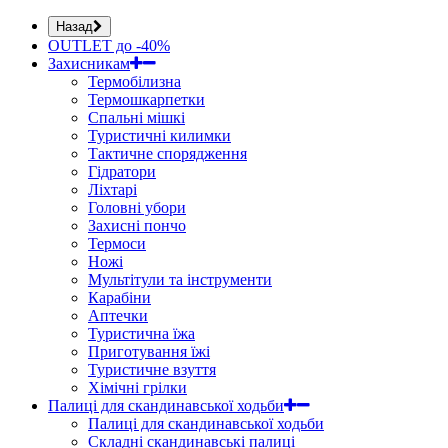
Назад
OUTLET до -40%
Захисникам
Термобілизна
Термошкарпетки
Спальні мішкі
Туристичні килимки
Тактичне спорядження
Гідратори
Ліхтарі
Головні убори
Захисні пончо
Термоси
Ножі
Мультітули та інструменти
Карабіни
Аптечки
Туристична їжа
Приготування їжі
Туристичне взуття
Хімічні грілки
Палиці для скандинавської ходьби
Палиці для скандинавської ходьби
Складні скандинавські палиці