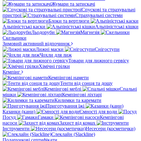
Жумари та затискачі
Спускові та страхувальні
пристрої
Страхувальні системи
Блоки та вертлюги
Альпіністські каски
Альпіністські кішки
Льодоруби
Магнезія
Скельники
Зимовий активний відпочинок
Лижні маски
Снігоступи
Чохли для лиж
Товари для лижного сервісу
Хімічні грілки
Кемпінг
Кемпінгові намети
Тенти від сонця та дощу
Кемпінгові меблі
Спальні
мішки
Кемпінгові ліхтарі
Килимки та каремати
Приготування їжі
Казанки (кани)
Ємності для води
Посуд
Гамаки
Кемпінгові
насоси
Захист від комах
Інструменти
Несесери (косметички)
Слеклайн (Slackline)
Подарункові сертифікати