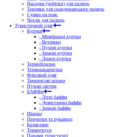
Насадки (чобітки) для палиць
Темляки для скандинавських палиць
Сумки на пояс
Чохли для палиць
Туристичний одяг
Куртки
- Мембранні куртки
- Ветрівки
- Пухові куртки
- Зимові куртки
- Лижні куртки
Термобілизна
Термошкарпетки
Флісовий одяг
Трекингові штани
Пухові светри
БАФФи
- Літні баффи
- Демісезонні баффи
- Зимові баффи
Шапки
Перчатки та рукавиці
Балаклави
Термотруси
Панами туристичні