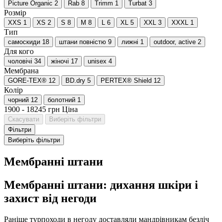
Picture Organic
2
Rab
8
Trimm
1
Turbat
3
Розмір
XXS
1
XS
2
S
8
M
8
L
6
XL
5
XXL
3
XXXL
1
Тип
самоскиди
18
штани повністю
9
лижні
1
outdoor, active
2
Для кого
чоловічі
34
жіночі
17
unisex
4
Мембрана
GORE-TEX®
12
BD.dry
5
PERTEX® Shield
12
Колір
чорний
12
болотний
1
1900
-
18245
грн
Ціна
Скасувати
Виберіть фільтри
Фільтри
Виберіть фільтри
Мембранні штани
Мембранні штани: дихання шкіри і
захист від негоди
Раніше турпоходи в негоду доставляли мандрівникам безліч