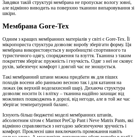
Завдяки такій структурі мембрана не пропускає вологу зовні,
але відмінно виводить на поверхню тканини випаровування зі
шкіри.
Мембрана Gore-Tex
Одним з кращих мембранних матеріалів у світі є Gore-Tex. Її
мікропориста структура дозволяє виробу зберігати форму. Ця
мембрана використовується у виробництві спортивного та
туристичного одягу, спорядження та взуття. Тканина з таким
покриттям зберігає пружність і гнучкість. Одяг з неї не сковує
рухів, забезпечує комфорт і довгий час не зношується.
Такі мембранний штани можна придбати як для піших
походів восени або ранньою весною так і для катання на
лижах (як верхній водозахисний шар). Дихаюча структура
дозволяє носити їх і влітку – тканина надійно захищає від
можливих пошкоджень в дорозі, від негоди, але в той же час
зберігає температурний баланс.
Існують більш бюджетні моделі мембранних штанів,
абсолютним хітом є Marmot PreCip Pant і Neve Matrix Pants, які
відмінно справляються з негодою забезпечуючи зручність і
комфорт. Проклеєні шви виключають промокання навіть
сильна злива. А можливість регулювати обсяг вироби в талії і