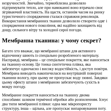
незручностей. Звичайно, термобілизна дозволяло
підтримувати тепло, але при намоканні воно втрачало своє
зігріваючий властивість. На щастя, останнім часом на ринку
туристичного спорядження сталася справжня революція.
Використання мембранних тканин дозволило створити одяг і
спорядження нового покоління, які надійно захищають від
дощу, сильного вітру та холодної сирої погоди.
Мембранна тканина: у чому секрет?
Багато хто вважає, що мембранні штани для активного
відпочинку шиють із спеціально розробленого матеріалу.
Насправді, мембрана – це спеціальне покриття, яке наноситься
на тканину-основу. Це тонка синтетична плівка, яка
забезпечує одночасно і високу водостійкість, і доступ повітря.
Мембрана виводить накопичилася на внутрішній поверхні
тканини вологу, при цьому не пропускає воду ззовні. Завдяки
цьому ефекту штани з мембраною забезпечують сухість в
мокру погоду.
Мембранне покриття наноситься на тканину двома
способами: шляхом термічної обробки або розпиленням. Існує
два типи мембранної плівки: одна має мікропористу
структуру, інша – щільна, але пропускає випаровування поту.