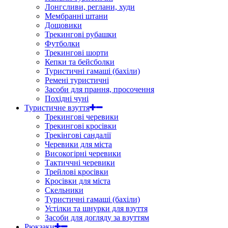
Лонгсливи, реглани, худи
Мембранні штани
Дощовики
Трекингові рубашки
Футболки
Трекингові шорти
Кепки та бейсболки
Туристичні гамаші (бахіли)
Ремені туристичні
Засоби для прання, просочення
Похідні чуні
Туристичне взуття
Трекингові черевики
Трекингові кросівки
Трекінгові сандалії
Черевики для міста
Високогірні черевики
Тактиччні черевики
Трейлові кросівки
Кросівки для міста
Скельники
Туристичні гамаші (бахіли)
Устілки та шнурки для взуття
Засоби для догляду за взуттям
Рюкзаки