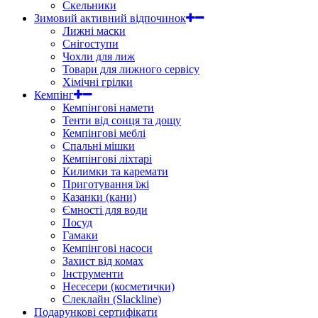
Скельники
Зимовий активний відпочинок
Лижні маски
Снігоступи
Чохли для лиж
Товари для лижного сервісу
Хімічні грілки
Кемпінг
Кемпінгові намети
Тенти від сонця та дощу
Кемпінгові меблі
Спальні мішки
Кемпінгові ліхтарі
Килимки та каремати
Приготування їжі
Казанки (кани)
Ємності для води
Посуд
Гамаки
Кемпінгові насоси
Захист від комах
Інструменти
Несесери (косметички)
Слеклайн (Slackline)
Подарункові сертифікати