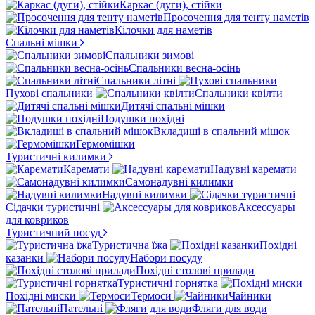
Каркас (дуги), стійки
Просочення для тенту наметів
Кілочки для наметів
Спальні мішки
Спальники зимові
Спальники весна-осінь
Спальники літні
Пухові спальники
Спальники квілти
Дитячі спальні мішки
Подушки похідні
Вкладиші в спальний мішок
Гермомішки
Туристичні килимки
Каремати
Надувні каремати
Самонадувні килимки
Надувні килимки
Сідачки туристичні
Аксессуары
для ковриков
Туристичний посуд
Туристична їжа
Похідні
казанки
Набори посуду
Похідні столові прилади
Туристичні горнятка
Похідні миски
Термоси
Чайники
Пательні
Фляги для води