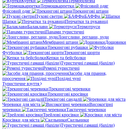
Куртки
Термобілизна
Термошкарпетки
Флісовий одяг
Трекингові штани
Пухові светри
БАФФи
Шапки
Перчатки та рукавиці
Балаклави
Термотруси
Панами туристичні
Лонгсливи, реглани, худи
Мембранні штани
Дощовики
Трекингові рубашки
Футболки
Трекингові шорти
Кепки та бейсболки
Туристичні гамаші (бахіли)
Ремені туристичні
Засоби для прання,
просочення
Похідні чуні
Туристичне взуття
Трекингові черевики
Трекингові кросівки
Трекінгові сандалії
Черевики для міста
Високогірні
черевики
Тактиччні черевики
Трейлові кросівки
Кросівки для міста
Скельники
Туристичні гамаші (бахіли)