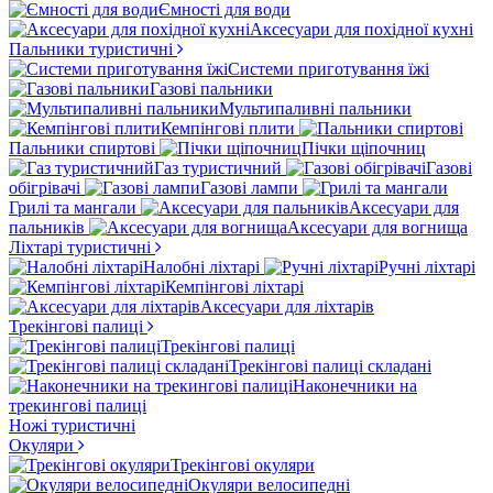
Ємності для води
Аксесуари для похідної кухні
Пальники туристичні
Системи приготування їжі
Газові пальники
Мультипаливні пальники
Кемпінгові плити
Пальники спиртові
Пічки щіпочниц
Газ туристичний
Газові
обігрівачі
Газові лампи
Грилі та мангали
Аксесуари для
пальників
Аксесуари для вогнища
Ліхтарі туристичні
Налобні ліхтарі
Ручні ліхтарі
Кемпінгові ліхтарі
Аксесуари для ліхтарів
Трекінгові палиці
Трекінгові палиці
Трекінгові палиці складані
Наконечники на
трекингові палиці
Ножі туристичні
Окуляри
Трекінгові окуляри
Окуляри велосипедні