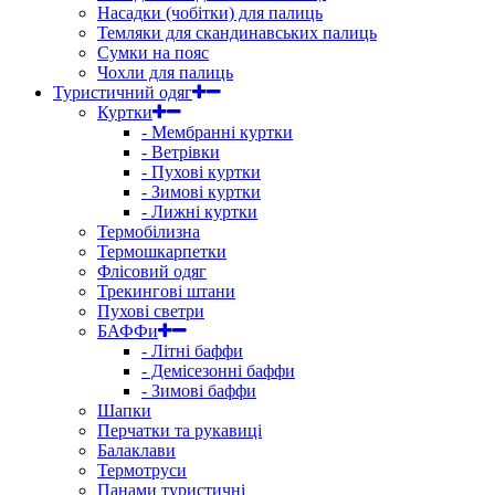
Насадки (чобітки) для палиць
Темляки для скандинавських палиць
Сумки на пояс
Чохли для палиць
Туристичний одяг
Куртки
- Мембранні куртки
- Ветрівки
- Пухові куртки
- Зимові куртки
- Лижні куртки
Термобілизна
Термошкарпетки
Флісовий одяг
Трекингові штани
Пухові светри
БАФФи
- Літні баффи
- Демісезонні баффи
- Зимові баффи
Шапки
Перчатки та рукавиці
Балаклави
Термотруси
Панами туристичні