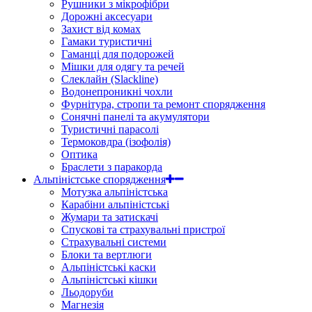
Рушники з мікрофібри
Дорожні аксесуари
Захист від комах
Гамаки туристичні
Гаманці для подорожей
Мішки для одягу та речей
Слеклайн (Slackline)
Водонепроникні чохли
Фурнітура, стропи та ремонт спорядження
Сонячні панелі та акумулятори
Туристичні парасолі
Термоковдра (ізофолія)
Оптика
Браслети з паракорда
Альпіністське спорядження
Мотузка альпіністська
Карабіни альпіністські
Жумари та затискачі
Спускові та страхувальні пристрої
Страхувальні системи
Блоки та вертлюги
Альпіністські каски
Альпіністські кішки
Льодоруби
Магнезія