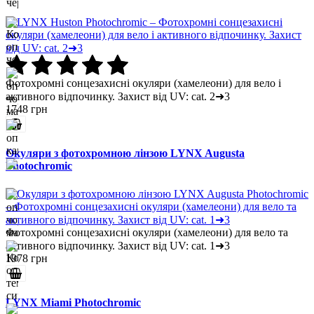
Фотохромні сонцезахисні окуляри (хамелеони) для вело і
активного відпочинку. Захист від UV: cat. 2➜3
1748 грн
Окуляри з фотохромною лінзою LYNX Augusta
Photochromic
Фотохромні сонцезахисні окуляри (хамелеони) для вело та
активного відпочинку. Захист від UV: cat. 1➜3
1978 грн
LYNX Miami Photochromic