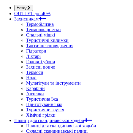
Назад
OUTLET до -40%
Захисникам
Термобілизна
Термошкарпетки
Спальні мішкі
Туристичні килимки
Тактичне спорядження
Гідратори
Ліхтарі
Головні убори
Захисні пончо
Термоси
Ножі
Мультітули та інструменти
Карабіни
Аптечки
Туристична їжа
Приготування їжі
Туристичне взуття
Хімічні грілки
Палиці для скандинавської ходьби
Палиці для скандинавської ходьби
Складні скандинавські палиці