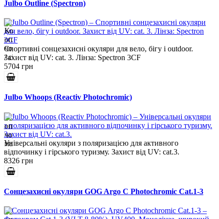
Julbo Outline (Spectron)
Спортивні сонцезахисні окуляри для вело, бігу і outdoor.
Захист від UV: cat. 3. Лінза: Spectron 3CF
5704 грн
Julbo Whoops (Reactiv Photochromic)
Універсальні окуляри з поляризацією для активного
відпочинку і гірського туризму. Захист від UV: cat.3.
8326 грн
Сонцезахисні окуляри GOG Argo C Photochromic Cat.1-3