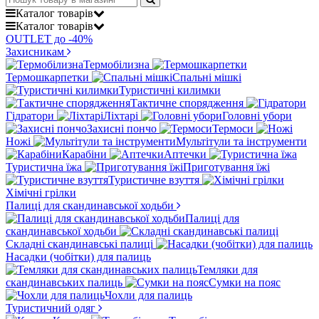
Каталог
товарів
Каталог
товарів
OUTLET до -40%
Захисникам
Термобілизна
Термошкарпетки
Спальні мішкі
Туристичні килимки
Тактичне спорядження
Гідратори
Ліхтарі
Головні убори
Захисні пончо
Термоси
Ножі
Мультітули та інструменти
Карабіни
Аптечки
Туристична їжа
Приготування їжі
Туристичне взуття
Хімічні грілки
Палиці для скандинавської ходьби
Палиці для
скандинавської ходьби
Складні скандинавські палиці
Насадки (чобітки) для палиць
Темляки для
скандинавських палиць
Сумки на пояс
Чохли для палиць
Туристичний одяг