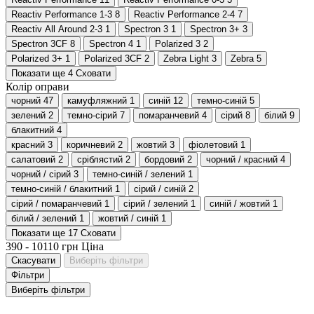
Reactiv Performance 1-3
8
Reactiv Performance 2-4
7
Reactiv All Around 2-3
1
Spectron 3
1
Spectron 3+
3
Spectron 3CF
8
Spectron 4
1
Polarized 3
2
Polarized 3+
1
Polarized 3CF
2
Zebra Light
3
Zebra
5
Показати ще 4
Сховати
Колір оправи
чорний
47
камуфляжний
1
синій
12
темно-синій
5
зелений
2
темно-сірий
7
помаранчевий
4
сірий
8
білий
9
блакитний
4
красний
3
коричневий
2
жовтий
3
фіолетовий
1
салатовий
2
сріблястий
2
бордовий
2
чорний / красний
4
чорний / сірий
3
темно-синій / зелений
1
темно-синій / блакитний
1
сірий / синій
2
сірий / помаранчевий
1
сірий / зелений
1
синій / жовтий
1
білий / зелений
1
жовтий / синій
1
Показати ще 17
Сховати
390
-
10110
грн
Ціна
Скасувати
Виберіть фільтри
Фільтри
Виберіть фільтри