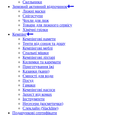
Скельники
Зимовий активний відпочинок
Лижні маски
Снігоступи
Чохли для лиж
Товари для лижного сервісу
Хімічні грілки
Кемпінг
Кемпінгові намети
Тенти від сонця та дощу
Кемпінгові меблі
Спальні мішки
Кемпінгові ліхтарі
Килимки та каремати
Приготування їжі
Казанки (кани)
Ємності для води
Посуд
Гамаки
Кемпінгові насоси
Захист від комах
Інструменти
Несесери (косметички)
Слеклайн (Slackline)
Подарункові сертифікати