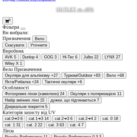
OUTLET до -40%
0
Фільтри
Ви вибрали:
Призначення:
Вело
Скасувати
Уточнити
Виробник
AVK
5
Dunlop
4
GOG
3
Hi-Tec
6
Julbo
22
LYNX
27
Wiley X
1
Вело
Призначення
Окуляри для альпінізму
+27
Туризм/Outdoor
+83
Вело
+68
Яхта/Рибалка
+24
Тактичні окуляри
+6
Особливості
Фотохромні лінзи (хамелеон)
24
Окуляри з поляризацією
11
Набір змінних лінз
15
дужки, що підгинаються
7
Дзеркальне покриття
5
Категорія захисту від UV
cat.0➜3
6
cat.1➜3
14
cat.2➜3
6
cat.2➜4
2
cat. 0
18
cat. 1
31
cat. 2
22
cat. 3
63
cat. 4
7
Лінза
Reactiv Performance
11
Reactiv Performance 0-3
3