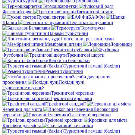
Куртки
Термобілизна
Термошкарпетки
Флісовий одяг
Трекингові штани
Пухові светри
БАФФи
Шапки
Перчатки та рукавиці
Балаклави
Термотруси
Панами туристичні
Лонгсливи, реглани, худи
Мембранні штани
Дощовики
Трекингові рубашки
Футболки
Трекингові шорти
Кепки та бейсболки
Туристичні гамаші (бахіли)
Ремені туристичні
Засоби для прання,
просочення
Похідні чуні
Туристичне взуття
Трекингові черевики
Трекингові кросівки
Трекінгові сандалії
Черевики для міста
Високогірні
черевики
Тактиччні черевики
Трейлові кросівки
Кросівки для міста
Скельники
Туристичні гамаші (бахіли)