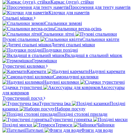
Каркас (дуги), стійки
Просочення для тенту наметів
Кілочки для наметів
Спальні мішки
Спальники зимові
Спальники весна-осінь
Спальники літні
Пухові спальники
Спальники квілти
Дитячі спальні мішки
Подушки похідні
Вкладиші в спальний мішок
Гермомішки
Туристичні килимки
Каремати
Надувні каремати
Самонадувні килимки
Надувні килимки
Сідачки туристичні
Аксессуары
для ковриков
Туристичний посуд
Туристична їжа
Похідні
казанки
Набори посуду
Похідні столові прилади
Туристичні горнятка
Похідні миски
Термоси
Чайники
Пательні
Фляги для води