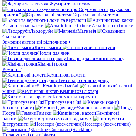
Жумари та затискачі
Спускові та страхувальні
пристрої
Страхувальні системи
Блоки та вертлюги
Альпіністські каски
Альпіністські кішки
Льодоруби
Магнезія
Скельники
Зимовий активний відпочинок
Лижні маски
Снігоступи
Чохли для лиж
Товари для лижного сервісу
Хімічні грілки
Кемпінг
Кемпінгові намети
Тенти від сонця та дощу
Кемпінгові меблі
Спальні
мішки
Кемпінгові ліхтарі
Килимки та каремати
Приготування їжі
Казанки (кани)
Ємності для води
Посуд
Гамаки
Кемпінгові
насоси
Захист від комах
Інструменти
Несесери (косметички)
Слеклайн (Slackline)
Подарункові сертифікати