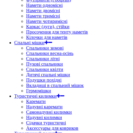
Намети одномісні
Намети двомісні
Намети тримісні
Намети чотиримісні
Каркас (дуги), стійки
Просочення для тенту наметів
Кілочки для наметів
Спальні мішки
Спальники зимові
Спальники весна-осінь
Спальники літні
Пухові спальники
Спальники квілти
Дитячі спальні мішки
Подушки похідні
Вкладиші в спальний мішок
Гермомішки
Туристичні килимки
Каремати
Надувні каремати
Самонадувні килимки
Надувні килимки
Сідачки туристичні
Аксессуары для ковриков