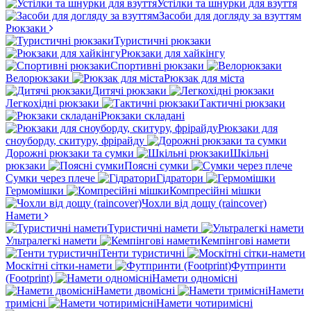
Устілки та шнурки для взуття
Засоби для догляду за взуттям
Рюкзаки
Туристичні рюкзаки
Рюкзаки для хайкінгу
Спортивні рюкзаки
Велорюкзаки
Рюкзак для міста
Дитячі рюкзаки
Легкохідні рюкзаки
Тактичні рюкзаки
Рюкзаки складані
Рюкзаки для
сноуборду, скитуру, фрірайду
Дорожні рюкзаки та сумки
Шкільні
рюкзаки
Поясні сумки
Сумки через плече
Гідратори
Гермомішки
Компресійні мішки
Чохли від дощу (raincover)
Намети
Туристичні намети
Ультралегкі намети
Кемпінгові намети
Тенти туристичні
Москітні сітки-намети
Футпринти
(Footprint)
Намети одномісні
Намети двомісні
Намети
тримісні
Намети чотиримісні