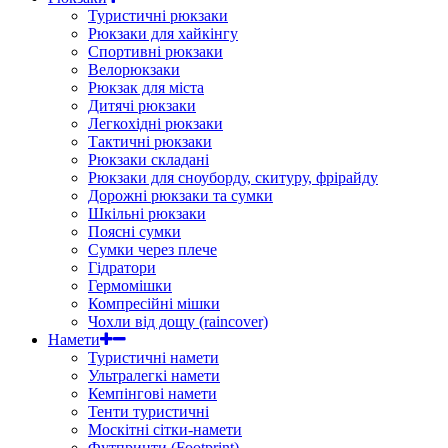
Туристичні рюкзаки
Рюкзаки для хайкінгу
Спортивні рюкзаки
Велорюкзаки
Рюкзак для міста
Дитячі рюкзаки
Легкохідні рюкзаки
Тактичні рюкзаки
Рюкзаки складані
Рюкзаки для сноуборду, скитуру, фрірайду
Дорожні рюкзаки та сумки
Шкільні рюкзаки
Поясні сумки
Сумки через плече
Гідратори
Гермомішки
Компресійні мішки
Чохли від дощу (raincover)
Намети
Туристичні намети
Ультралегкі намети
Кемпінгові намети
Тенти туристичні
Москітні сітки-намети
Футпринти (Footprint)