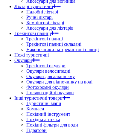
Аксесуари для вогнища
Ліхтарі туристичні
Налобні ліхтарі
Ручні ліхтарі
Кемпінгові ліхтарі
Аксесуари для ліхтарів
Трекінгові палиці
Трекінгові палиці
Трекінгові палиці складані
Наконечники на трекингові палиці
Ножі туристичні
Окуляри
Трекінгові окуляри
Окуляри велосипедні
Окуляри для альпінізму
Окуляри для відпочинку на воді
Фотохромні окуляри
Поляризаційні окуляри
Інші туристичні товари
Туристичні мапи
Компаси
Похідний інструмент
Похідна аптечка
Похідні фільтри для води
Гідратори