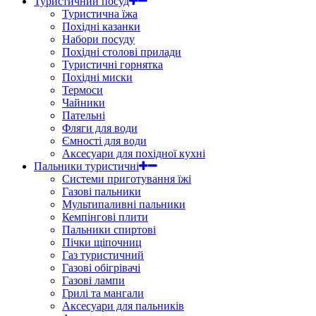
Туристичний посуд
Туристична їжа
Похідні казанки
Набори посуду
Похідні столові прилади
Туристичні горнятка
Похідні миски
Термоси
Чайники
Пательні
Фляги для води
Ємності для води
Аксесуари для похідної кухні
Пальники туристичні
Системи приготування їжі
Газові пальники
Мультипаливні пальники
Кемпінгові плити
Пальники спиртові
Пічки щіпочниц
Газ туристичний
Газові обігрівачі
Газові лампи
Грилі та мангали
Аксесуари для пальників