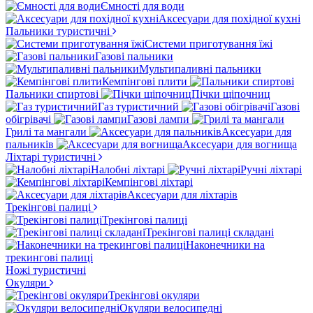
Ємності для води
Аксесуари для похідної кухні
Пальники туристичні
Системи приготування їжі
Газові пальники
Мультипаливні пальники
Кемпінгові плити
Пальники спиртові
Пічки щіпочниц
Газ туристичний
Газові
обігрівачі
Газові лампи
Грилі та мангали
Аксесуари для
пальників
Аксесуари для вогнища
Ліхтарі туристичні
Налобні ліхтарі
Ручні ліхтарі
Кемпінгові ліхтарі
Аксесуари для ліхтарів
Трекінгові палиці
Трекінгові палиці
Трекінгові палиці складані
Наконечники на
трекингові палиці
Ножі туристичні
Окуляри
Трекінгові окуляри
Окуляри велосипедні