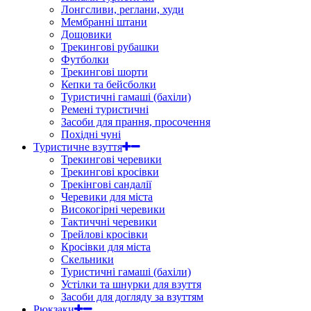
Лонгсливи, реглани, худи
Мембранні штани
Дощовики
Трекингові рубашки
Футболки
Трекингові шорти
Кепки та бейсболки
Туристичні гамаші (бахіли)
Ремені туристичні
Засоби для прання, просочення
Похідні чуні
Туристичне взуття
Трекингові черевики
Трекингові кросівки
Трекінгові сандалії
Черевики для міста
Високогірні черевики
Тактиччні черевики
Трейлові кросівки
Кросівки для міста
Скельники
Туристичні гамаші (бахіли)
Устілки та шнурки для взуття
Засоби для догляду за взуттям
Рюкзаки