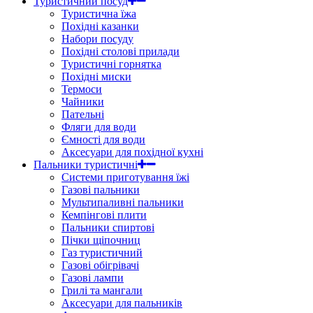
Туристичний посуд
Туристична їжа
Похідні казанки
Набори посуду
Похідні столові прилади
Туристичні горнятка
Похідні миски
Термоси
Чайники
Пательні
Фляги для води
Ємності для води
Аксесуари для похідної кухні
Пальники туристичні
Системи приготування їжі
Газові пальники
Мультипаливні пальники
Кемпінгові плити
Пальники спиртові
Пічки щіпочниц
Газ туристичний
Газові обігрівачі
Газові лампи
Грилі та мангали
Аксесуари для пальників