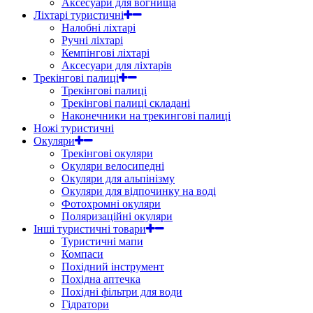
Аксесуари для вогнища
Ліхтарі туристичні
Налобні ліхтарі
Ручні ліхтарі
Кемпінгові ліхтарі
Аксесуари для ліхтарів
Трекінгові палиці
Трекінгові палиці
Трекінгові палиці складані
Наконечники на трекингові палиці
Ножі туристичні
Окуляри
Трекінгові окуляри
Окуляри велосипедні
Окуляри для альпінізму
Окуляри для відпочинку на воді
Фотохромні окуляри
Поляризаційні окуляри
Інші туристичні товари
Туристичні мапи
Компаси
Похідний інструмент
Похідна аптечка
Похідні фільтри для води
Гідратори