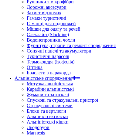
Рушники з мікрофібри
Дорожні аксесуари
Захист від комах
Гамаки туристичні
Гаманці для подорожей
Мішки для одягу та речей
Слеклайн (Slackline)
Водонепроникні чохли
Фурнітура, стропи та ремонт спорядження
Сонячні панелі та акумулятори
Туристичні парасолі
Термоковдра (ізофолія)
Оптика
Браслети з паракорда
Альпіністське спорядження
Мотузка альпіністська
Карабіни альпіністські
Жумари та затискачі
Спускові та страхувальні пристрої
Страхувальні системи
Блоки та вертлюги
Альпіністські каски
Альпіністські кішки
Льодоруби
Магнезія