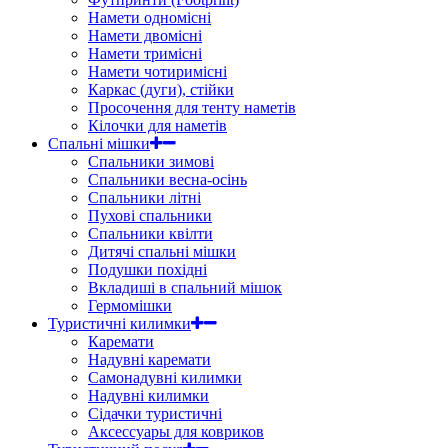
Намети одномісні
Намети двомісні
Намети тримісні
Намети чотиримісні
Каркас (дуги), стійки
Просочення для тенту наметів
Кілочки для наметів
Спальні мішки
Спальники зимові
Спальники весна-осінь
Спальники літні
Пухові спальники
Спальники квілти
Дитячі спальні мішки
Подушки похідні
Вкладиші в спальний мішок
Гермомішки
Туристичні килимки
Каремати
Надувні каремати
Самонадувні килимки
Надувні килимки
Сідачки туристичні
Аксессуары для ковриков