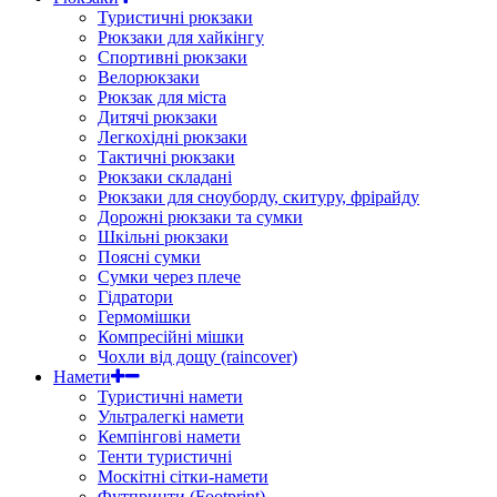
Туристичні рюкзаки
Рюкзаки для хайкінгу
Спортивні рюкзаки
Велорюкзаки
Рюкзак для міста
Дитячі рюкзаки
Легкохідні рюкзаки
Тактичні рюкзаки
Рюкзаки складані
Рюкзаки для сноуборду, скитуру, фрірайду
Дорожні рюкзаки та сумки
Шкільні рюкзаки
Поясні сумки
Сумки через плече
Гідратори
Гермомішки
Компресійні мішки
Чохли від дощу (raincover)
Намети
Туристичні намети
Ультралегкі намети
Кемпінгові намети
Тенти туристичні
Москітні сітки-намети
Футпринти (Footprint)