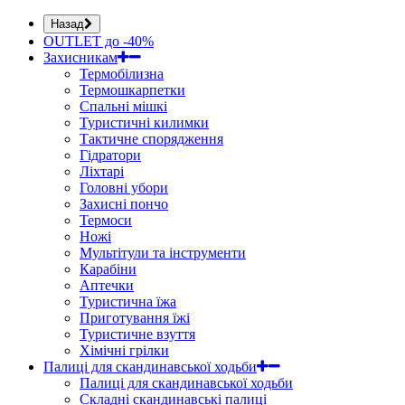
Назад
OUTLET до -40%
Захисникам
Термобілизна
Термошкарпетки
Спальні мішкі
Туристичні килимки
Тактичне спорядження
Гідратори
Ліхтарі
Головні убори
Захисні пончо
Термоси
Ножі
Мультітули та інструменти
Карабіни
Аптечки
Туристична їжа
Приготування їжі
Туристичне взуття
Хімічні грілки
Палиці для скандинавської ходьби
Палиці для скандинавської ходьби
Складні скандинавські палиці