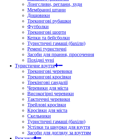
Лонгсливи, реглани, худи
Мембранні штани
Дощовики
Трекингові рубашки
Футболки
Трекингові шорти
Кепки та бейсболки
Туристичні гамаші (бахіли)
Ремені туристичні
Засоби для прання, просочення
Похідні чуні
Туристичне взуття
Трекингові черевики
Трекингові кросівки
Трекінгові сандалії
Черевики для міста
Високогірні черевики
Тактиччні черевики
Трейлові кросівки
Кросівки для міста
Скельники
Туристичні гамаші (бахіли)
Устілки та шнурки для взуття
Засоби для догляду за взуттям
Рюкзаки