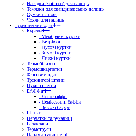
Насадки (чобітки) для палиць
Темляки для скандинавських палиць
Сумки на пояс
Чохли для палиць
Туристичний одяг
Куртки
- Мембранні куртки
- Ветрівки
- Пухові куртки
- Зимові куртки
- Лижні куртки
Термобілизна
Термошкарпетки
Флісовий одяг
Трекингові штани
Пухові светри
БАФФи
- Літні баффи
- Демісезонні баффи
- Зимові баффи
Шапки
Перчатки та рукавиці
Балаклави
Термотруси
Панами туристичні