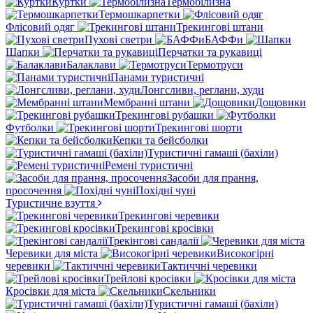
Куртки
Термобілизна
Термошкарпетки
Флісовий одяг
Трекингові штани
Пухові светри
БАФФи
Шапки
Перчатки та рукавиці
Балаклави
Термотруси
Панами туристичні
Лонгсливи, реглани, худи
Мембранні штани
Дощовики
Трекингові рубашки
Футболки
Трекингові шорти
Кепки та бейсболки
Туристичні гамаші (бахіли)
Ремені туристичні
Засоби для прання,
просочення
Похідні чуні
Туристичне взуття
Трекингові черевики
Трекингові кросівки
Трекінгові сандалії
Черевики для міста
Високогірні
черевики
Тактиччні черевики
Трейлові кросівки
Кросівки для міста
Скельники
Туристичні гамаші (бахіли)