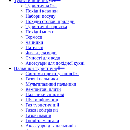
Туристичний посуд
Туристична їжа
Похідні казанки
Набори посуду
Похідні столові прилади
Туристичні горнятка
Похідні миски
Термоси
Чайники
Пательні
Фляги для води
Ємності для води
Аксесуари для похідної кухні
Пальники туристичні
Системи приготування їжі
Газові пальники
Мультипаливні пальники
Кемпінгові плити
Пальники спиртові
Пічки щіпочниц
Газ туристичний
Газові обігрівачі
Газові лампи
Грилі та мангали
Аксесуари для пальників