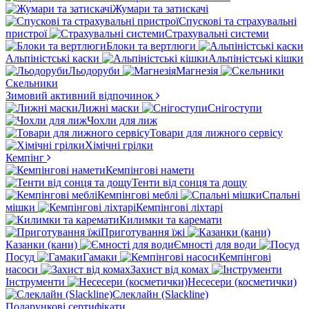
Жумари та затискачі
Спускові та страхувальні
пристрої
Страхувальні системи
Блоки та вертлюги
Альпіністські каски
Альпіністські кішки
Льодоруби
Магнезія
Скельники
Зимовий активний відпочинок
Лижні маски
Снігоступи
Чохли для лиж
Товари для лижного сервісу
Хімічні грілки
Кемпінг
Кемпінгові намети
Тенти від сонця та дощу
Кемпінгові меблі
Спальні
мішки
Кемпінгові ліхтарі
Килимки та каремати
Приготування їжі
Казанки (кани)
Ємності для води
Посуд
Гамаки
Кемпінгові
насоси
Захист від комах
Інструменти
Несесери (косметички)
Слеклайн (Slackline)
Подарункові сертифікати