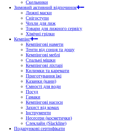
Скельники
Зимовий активний відпочинок
Лижні маски
Снігоступи
Чохли для лиж
Товари для лижного сервісу
Хімічні грілки
Кемпінг
Кемпінгові намети
Тенти від сонця та дощу
Кемпінгові меблі
Спальні мішки
Кемпінгові ліхтарі
Килимки та каремати
Приготування їжі
Казанки (кани)
Ємності для води
Посуд
Гамаки
Кемпінгові насоси
Захист від комах
Інструменти
Несесери (косметички)
Слеклайн (Slackline)
Подарункові сертифікати