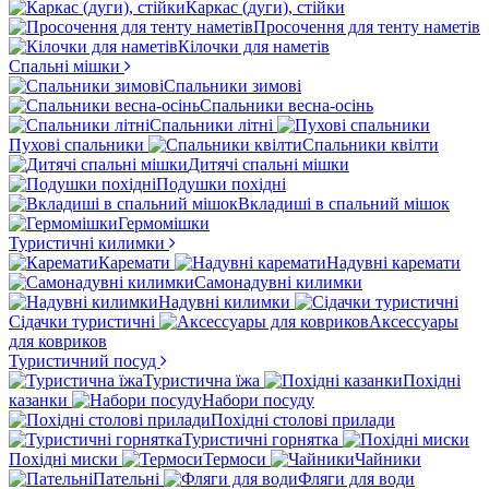
Каркас (дуги), стійки
Просочення для тенту наметів
Кілочки для наметів
Спальні мішки
Спальники зимові
Спальники весна-осінь
Спальники літні
Пухові спальники
Спальники квілти
Дитячі спальні мішки
Подушки похідні
Вкладиші в спальний мішок
Гермомішки
Туристичні килимки
Каремати
Надувні каремати
Самонадувні килимки
Надувні килимки
Сідачки туристичні
Аксессуары
для ковриков
Туристичний посуд
Туристична їжа
Похідні
казанки
Набори посуду
Похідні столові прилади
Туристичні горнятка
Похідні миски
Термоси
Чайники
Пательні
Фляги для води