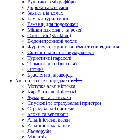
Рушники з мікрофібри
Дорожні аксесуари
Захист від комах
Гамаки туристичні
Гаманці для подорожей
Мішки для одягу та речей
Слеклайн (Slackline)
Водонепроникні чохли
Фурнітура, стропи та ремонт спорядження
Сонячні панелі та акумулятори
Туристичні парасолі
Термоковдра (ізофолія)
Оптика
Браслети з паракорда
Альпіністське спорядження
Мотузка альпіністська
Карабіни альпіністські
Жумари та затискачі
Спускові та страхувальні пристрої
Страхувальні системи
Блоки та вертлюги
Альпіністські каски
Альпіністські кішки
Льодоруби
Магнезія