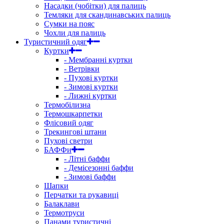
Насадки (чобітки) для палиць
Темляки для скандинавських палиць
Сумки на пояс
Чохли для палиць
Туристичний одяг
Куртки
- Мембранні куртки
- Ветрівки
- Пухові куртки
- Зимові куртки
- Лижні куртки
Термобілизна
Термошкарпетки
Флісовий одяг
Трекингові штани
Пухові светри
БАФФи
- Літні баффи
- Демісезонні баффи
- Зимові баффи
Шапки
Перчатки та рукавиці
Балаклави
Термотруси
Панами туристичні