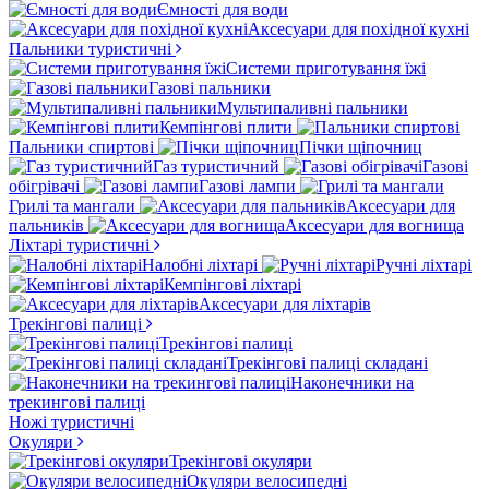
Ємності для води
Аксесуари для похідної кухні
Пальники туристичні
Системи приготування їжі
Газові пальники
Мультипаливні пальники
Кемпінгові плити
Пальники спиртові
Пічки щіпочниц
Газ туристичний
Газові
обігрівачі
Газові лампи
Грилі та мангали
Аксесуари для
пальників
Аксесуари для вогнища
Ліхтарі туристичні
Налобні ліхтарі
Ручні ліхтарі
Кемпінгові ліхтарі
Аксесуари для ліхтарів
Трекінгові палиці
Трекінгові палиці
Трекінгові палиці складані
Наконечники на
трекингові палиці
Ножі туристичні
Окуляри
Трекінгові окуляри
Окуляри велосипедні