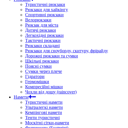
Туристичні рюкзаки
Рюкзаки для хайкінгу
Спортивні рюкзаки
Велорюкзаки
Рюкзак для міста
Дитячі рюкзаки
Легкохідні рюкзаки
Тактичні рюкзаки
Рюкзаки складані
Рюкзаки для сноуборду, скитуру, фрірайду
Дорожні рюкзаки та сумки
Шкільні рюкзаки
Поясні сумки
Сумки через плече
Гідратори
Гермомішки
Компресійні мішки
Чохли від дощу (raincover)
Намети
Туристичні намети
Ультралегкі намети
Кемпінгові намети
Тенти туристичні
Москітні сітки-намети
Футпринти (Footprint)