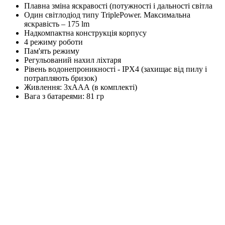
Плавна зміна яскравості (потужності і дальності світла
Один світлодіод типу TriplePower. Максимальна
яскравість – 175 lm
Надкомпактна конструкція корпусу
4 режиму роботи
Пам'ять режиму
Регульований нахил ліхтаря
Рівень водонепроникності - IPX4 (захищає від пилу і
потрапляють бризок)
Живлення: 3хААА (в комплекті)
Вага з батареями: 81 гр