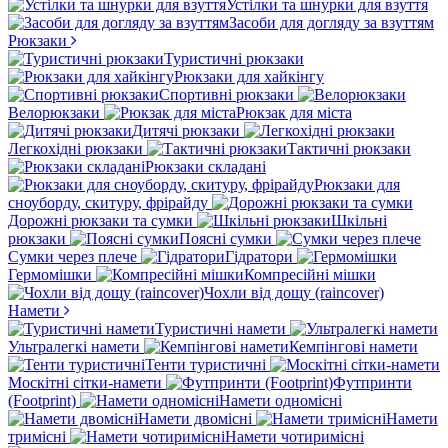
Устілки та шнурки для взуття
Засоби для догляду за взуттям
Рюкзаки
Туристичні рюкзаки
Рюкзаки для хайкінгу
Спортивні рюкзаки
Велорюкзаки
Рюкзак для міста
Дитячі рюкзаки
Легкохідні рюкзаки
Тактичні рюкзаки
Рюкзаки складані
Рюкзаки для
сноуборду, скитуру, фрірайду
Дорожні рюкзаки та сумки
Шкільні
рюкзаки
Поясні сумки
Сумки через плече
Гідратори
Гермомішки
Компресійні мішки
Чохли від дощу (raincover)
Намети
Туристичні намети
Ультралегкі намети
Кемпінгові намети
Тенти туристичні
Москітні сітки-намети
Футпринти
(Footprint)
Намети одномісні
Намети двомісні
Намети
тримісні
Намети чотиримісні