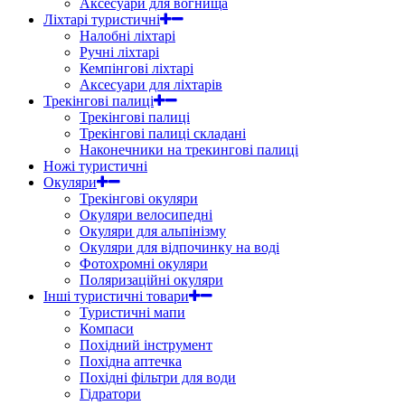
Аксесуари для вогнища
Ліхтарі туристичні
Налобні ліхтарі
Ручні ліхтарі
Кемпінгові ліхтарі
Аксесуари для ліхтарів
Трекінгові палиці
Трекінгові палиці
Трекінгові палиці складані
Наконечники на трекингові палиці
Ножі туристичні
Окуляри
Трекінгові окуляри
Окуляри велосипедні
Окуляри для альпінізму
Окуляри для відпочинку на воді
Фотохромні окуляри
Поляризаційні окуляри
Інші туристичні товари
Туристичні мапи
Компаси
Похідний інструмент
Похідна аптечка
Похідні фільтри для води
Гідратори