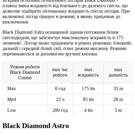
Яскрава особливість налобних ліхтарів Black Diamond
–
плавна зміна яскравості від близького до далекого світла, що
дозволяє підібрати оптимальну яскравість світла ліхтаря. При
включенні ліхтар працює в режимі, в якому працював до
виключення.
Black Diamond Astro оснащений одним потужним білим
світлодіодом, що забезпечує максимальну яскравість в 175
люменів!. Ліхтар може працювати в різних режимах: ближній,
дальній і середній білий світ, плюс режим мигання. Режими
перемикаються за допомогою зручної кнопки.
Режим роботи
max час
max
max
Black Diamond
роботи
яскравість
дальність
Cosmo
Max
8 год
175 lm
35 m
Med
22 ч
85 lm
28 m
Low
200 год
4 lm
3 m
Black Diamond Astro