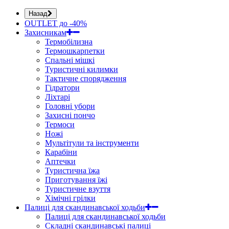
Назад
OUTLET до -40%
Захисникам
Термобілизна
Термошкарпетки
Спальні мішкі
Туристичні килимки
Тактичне спорядження
Гідратори
Ліхтарі
Головні убори
Захисні пончо
Термоси
Ножі
Мультітули та інструменти
Карабіни
Аптечки
Туристична їжа
Приготування їжі
Туристичне взуття
Хімічні грілки
Палиці для скандинавської ходьби
Палиці для скандинавської ходьби
Складні скандинавські палиці