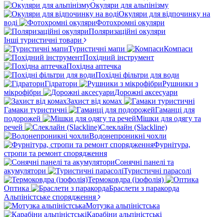
Окуляри для альпінізму
Окуляри для відпочинку на
воді
Фотохромні окуляри
Поляризаційні окуляри
Інші туристичні товари
Туристичні мапи
Компаси
Похідний інструмент
Похідна аптечка
Похідні фільтри для води
Гідратори
Рушники з
мікрофібри
Дорожні аксесуари
Захист від комах
Гамаки туристичні
Гаманці для
подорожей
Мішки для одягу та
речей
Слеклайн (Slackline)
Водонепроникні чохли
Фурнітура,
стропи та ремонт спорядження
Сонячні панелі та
акумулятори
Туристичні парасолі
Термоковдра (ізофолія)
Оптика
Браслети з паракорда
Альпіністське спорядження
Мотузка альпіністська
Карабіни альпіністські