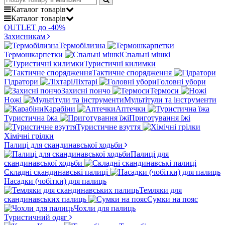
Каталог
товарів
Каталог
товарів
OUTLET до -40%
Захисникам
Термобілизна
Термошкарпетки
Спальні мішкі
Туристичні килимки
Тактичне спорядження
Гідратори
Ліхтарі
Головні убори
Захисні пончо
Термоси
Ножі
Мультітули та інструменти
Карабіни
Аптечки
Туристична їжа
Приготування їжі
Туристичне взуття
Хімічні грілки
Палиці для скандинавської ходьби
Палиці для
скандинавської ходьби
Складні скандинавські палиці
Насадки (чобітки) для палиць
Темляки для
скандинавських палиць
Сумки на пояс
Чохли для палиць
Туристичний одяг