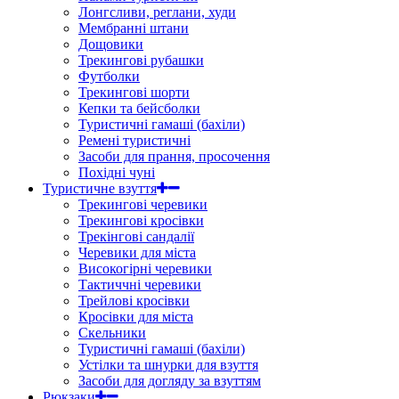
Лонгсливи, реглани, худи
Мембранні штани
Дощовики
Трекингові рубашки
Футболки
Трекингові шорти
Кепки та бейсболки
Туристичні гамаші (бахіли)
Ремені туристичні
Засоби для прання, просочення
Похідні чуні
Туристичне взуття
Трекингові черевики
Трекингові кросівки
Трекінгові сандалії
Черевики для міста
Високогірні черевики
Тактиччні черевики
Трейлові кросівки
Кросівки для міста
Скельники
Туристичні гамаші (бахіли)
Устілки та шнурки для взуття
Засоби для догляду за взуттям
Рюкзаки