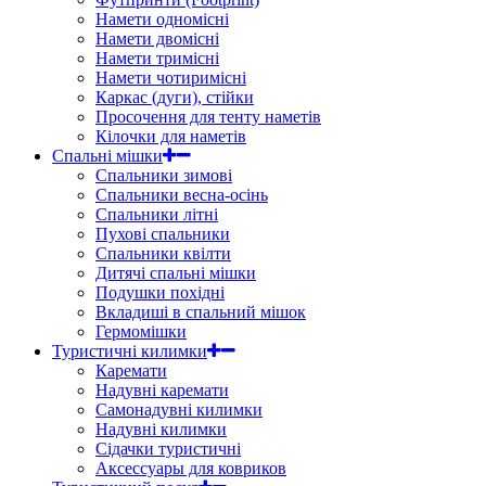
Намети одномісні
Намети двомісні
Намети тримісні
Намети чотиримісні
Каркас (дуги), стійки
Просочення для тенту наметів
Кілочки для наметів
Спальні мішки
Спальники зимові
Спальники весна-осінь
Спальники літні
Пухові спальники
Спальники квілти
Дитячі спальні мішки
Подушки похідні
Вкладиші в спальний мішок
Гермомішки
Туристичні килимки
Каремати
Надувні каремати
Самонадувні килимки
Надувні килимки
Сідачки туристичні
Аксессуары для ковриков