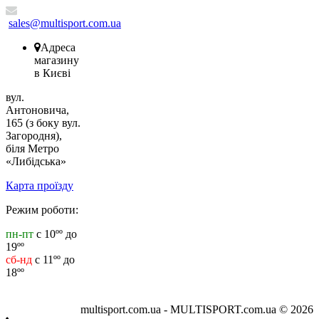
sales@multisport.com.ua
Адреса
магазину
в Києві
вул.
Антоновича,
165 (з боку вул.
Загородня),
біля Метро
«Либідська»
Карта проїзду
Режим роботи:
пн-пт
с 10ºº до
19ºº
сб-нд
с 11ºº до
18ºº
multisport.com.ua - MULTISPORT.com.ua © 2026