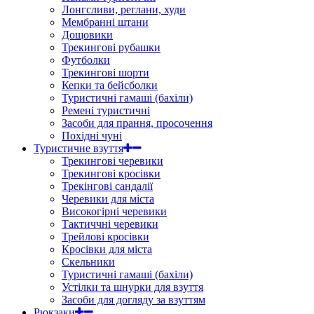
Лонгсливи, реглани, худи
Мембранні штани
Дощовики
Трекингові рубашки
Футболки
Трекингові шорти
Кепки та бейсболки
Туристичні гамаші (бахіли)
Ремені туристичні
Засоби для прання, просочення
Похідні чуні
Туристичне взуття
Трекингові черевики
Трекингові кросівки
Трекінгові сандалії
Черевики для міста
Високогірні черевики
Тактиччні черевики
Трейлові кросівки
Кросівки для міста
Скельники
Туристичні гамаші (бахіли)
Устілки та шнурки для взуття
Засоби для догляду за взуттям
Рюкзаки