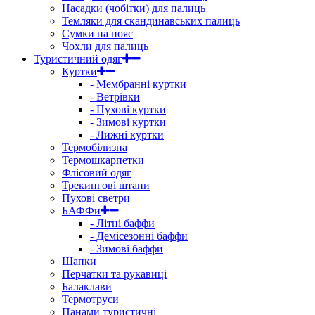
Насадки (чобітки) для палиць
Темляки для скандинавських палиць
Сумки на пояс
Чохли для палиць
Туристичний одяг
Куртки
- Мембранні куртки
- Ветрівки
- Пухові куртки
- Зимові куртки
- Лижні куртки
Термобілизна
Термошкарпетки
Флісовий одяг
Трекингові штани
Пухові светри
БАФФи
- Літні баффи
- Демісезонні баффи
- Зимові баффи
Шапки
Перчатки та рукавиці
Балаклави
Термотруси
Панами туристичні