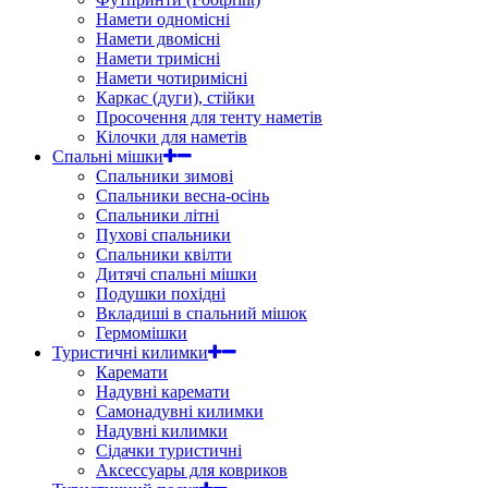
Намети одномісні
Намети двомісні
Намети тримісні
Намети чотиримісні
Каркас (дуги), стійки
Просочення для тенту наметів
Кілочки для наметів
Спальні мішки
Спальники зимові
Спальники весна-осінь
Спальники літні
Пухові спальники
Спальники квілти
Дитячі спальні мішки
Подушки похідні
Вкладиші в спальний мішок
Гермомішки
Туристичні килимки
Каремати
Надувні каремати
Самонадувні килимки
Надувні килимки
Сідачки туристичні
Аксессуары для ковриков