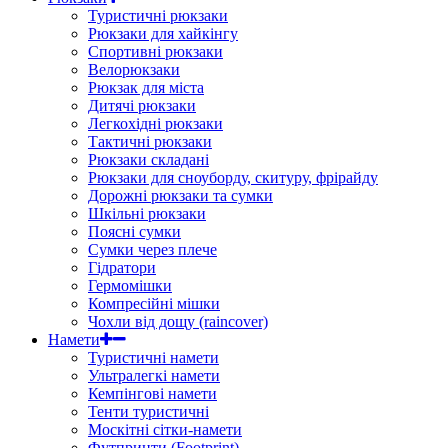
Туристичні рюкзаки
Рюкзаки для хайкінгу
Спортивні рюкзаки
Велорюкзаки
Рюкзак для міста
Дитячі рюкзаки
Легкохідні рюкзаки
Тактичні рюкзаки
Рюкзаки складані
Рюкзаки для сноуборду, скитуру, фрірайду
Дорожні рюкзаки та сумки
Шкільні рюкзаки
Поясні сумки
Сумки через плече
Гідратори
Гермомішки
Компресійні мішки
Чохли від дощу (raincover)
Намети
Туристичні намети
Ультралегкі намети
Кемпінгові намети
Тенти туристичні
Москітні сітки-намети
Футпринти (Footprint)