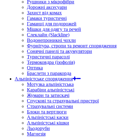
Рушники з мікрофібри
Дорожні аксесуари
Захист від комах
Гамаки туристичні
Гаманці для подорожей
Мішки для одягу та речей
Слеклайн (Slackline)
Водонепроникні чохли
Фурнітура, стропи та ремонт спорядження
Сонячні панелі та акумулятори
Туристичні парасолі
Термоковдра (ізофолія)
Оптика
Браслети з паракорда
Альпіністське спорядження
Мотузка альпіністська
Карабіни альпіністські
Жумари та затискачі
Спускові та страхувальні пристрої
Страхувальні системи
Блоки та вертлюги
Альпіністські каски
Альпіністські кішки
Льодоруби
Магнезія