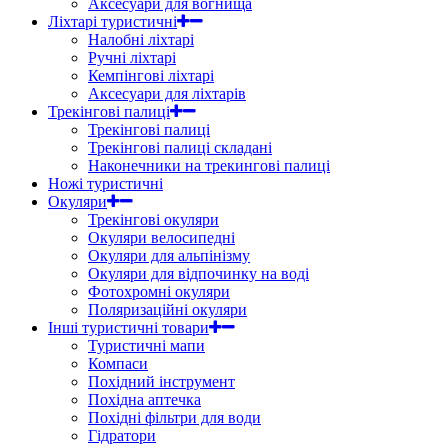
Аксесуари для вогнища
Ліхтарі туристичні
Налобні ліхтарі
Ручні ліхтарі
Кемпінгові ліхтарі
Аксесуари для ліхтарів
Трекінгові палиці
Трекінгові палиці
Трекінгові палиці складані
Наконечники на трекингові палиці
Ножі туристичні
Окуляри
Трекінгові окуляри
Окуляри велосипедні
Окуляри для альпінізму
Окуляри для відпочинку на воді
Фотохромні окуляри
Поляризаційні окуляри
Інші туристичні товари
Туристичні мапи
Компаси
Похідний інструмент
Похідна аптечка
Похідні фільтри для води
Гідратори