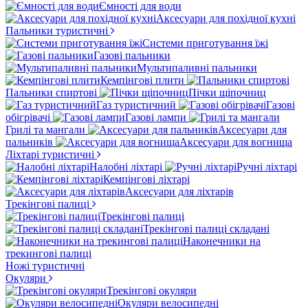
Ємності для води
Аксесуари для похідної кухні
Пальники туристичні
Системи приготування їжі
Газові пальники
Мультипаливні пальники
Кемпінгові плити
Пальники спиртові
Пічки щіпочниц
Газ туристичний
Газові
обігрівачі
Газові лампи
Грилі та мангали
Аксесуари для
пальників
Аксесуари для вогнища
Ліхтарі туристичні
Налобні ліхтарі
Ручні ліхтарі
Кемпінгові ліхтарі
Аксесуари для ліхтарів
Трекінгові палиці
Трекінгові палиці
Трекінгові палиці складані
Наконечники на
трекингові палиці
Ножі туристичні
Окуляри
Трекінгові окуляри
Окуляри велосипедні