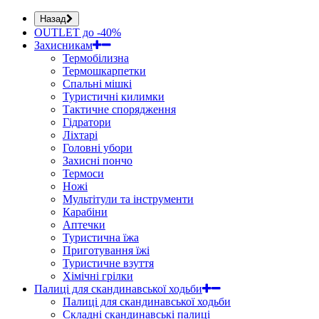
Назад
OUTLET до -40%
Захисникам
Термобілизна
Термошкарпетки
Спальні мішкі
Туристичні килимки
Тактичне спорядження
Гідратори
Ліхтарі
Головні убори
Захисні пончо
Термоси
Ножі
Мультітули та інструменти
Карабіни
Аптечки
Туристична їжа
Приготування їжі
Туристичне взуття
Хімічні грілки
Палиці для скандинавської ходьби
Палиці для скандинавської ходьби
Складні скандинавські палиці