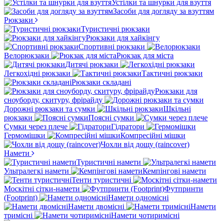
Устілки та шнурки для взуття
Засоби для догляду за взуттям
Рюкзаки
Туристичні рюкзаки
Рюкзаки для хайкінгу
Спортивні рюкзаки
Велорюкзаки
Рюкзак для міста
Дитячі рюкзаки
Легкохідні рюкзаки
Тактичні рюкзаки
Рюкзаки складані
Рюкзаки для
сноуборду, скитуру, фрірайду
Дорожні рюкзаки та сумки
Шкільні
рюкзаки
Поясні сумки
Сумки через плече
Гідратори
Гермомішки
Компресійні мішки
Чохли від дощу (raincover)
Намети
Туристичні намети
Ультралегкі намети
Кемпінгові намети
Тенти туристичні
Москітні сітки-намети
Футпринти
(Footprint)
Намети одномісні
Намети двомісні
Намети
тримісні
Намети чотиримісні