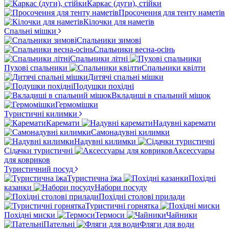
Каркас (дуги), стійки
Просочення для тенту наметів
Кілочки для наметів
Спальні мішки
Спальники зимові
Спальники весна-осінь
Спальники літні
Пухові спальники
Спальники квілти
Дитячі спальні мішки
Подушки похідні
Вкладиші в спальний мішок
Гермомішки
Туристичні килимки
Каремати
Надувні каремати
Самонадувні килимки
Надувні килимки
Сідачки туристичні
Аксессуары
для ковриков
Туристичний посуд
Туристична їжа
Похідні
казанки
Набори посуду
Похідні столові прилади
Туристичні горнятка
Похідні миски
Термоси
Чайники
Пательні
Фляги для води