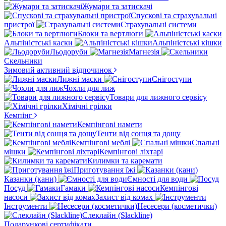
Жумари та затискачі
Спускові та страхувальні
пристрої
Страхувальні системи
Блоки та вертлюги
Альпіністські каски
Альпіністські кішки
Льодоруби
Магнезія
Скельники
Зимовий активний відпочинок
Лижні маски
Снігоступи
Чохли для лиж
Товари для лижного сервісу
Хімічні грілки
Кемпінг
Кемпінгові намети
Тенти від сонця та дощу
Кемпінгові меблі
Спальні
мішки
Кемпінгові ліхтарі
Килимки та каремати
Приготування їжі
Казанки (кани)
Ємності для води
Посуд
Гамаки
Кемпінгові
насоси
Захист від комах
Інструменти
Несесери (косметички)
Слеклайн (Slackline)
Подарункові сертифікати