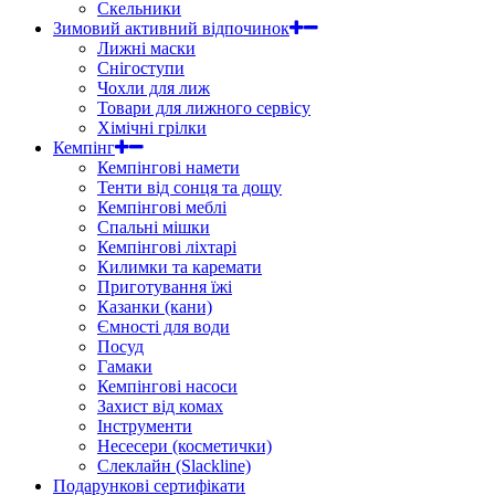
Скельники
Зимовий активний відпочинок
Лижні маски
Снігоступи
Чохли для лиж
Товари для лижного сервісу
Хімічні грілки
Кемпінг
Кемпінгові намети
Тенти від сонця та дощу
Кемпінгові меблі
Спальні мішки
Кемпінгові ліхтарі
Килимки та каремати
Приготування їжі
Казанки (кани)
Ємності для води
Посуд
Гамаки
Кемпінгові насоси
Захист від комах
Інструменти
Несесери (косметички)
Слеклайн (Slackline)
Подарункові сертифікати