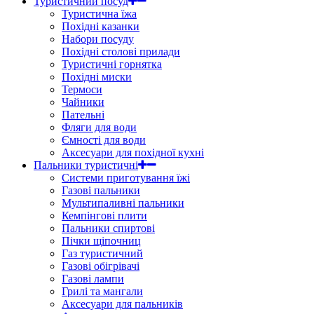
Туристичний посуд
Туристична їжа
Похідні казанки
Набори посуду
Похідні столові прилади
Туристичні горнятка
Похідні миски
Термоси
Чайники
Пательні
Фляги для води
Ємності для води
Аксесуари для похідної кухні
Пальники туристичні
Системи приготування їжі
Газові пальники
Мультипаливні пальники
Кемпінгові плити
Пальники спиртові
Пічки щіпочниц
Газ туристичний
Газові обігрівачі
Газові лампи
Грилі та мангали
Аксесуари для пальників