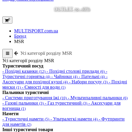
OUTLET до -40%
0
MULTISPORT.com.ua
Бренд
MSR
Усі категорії розділу MSR
Усі категорії розділу MSR
Туристичний посуд
- Похідні казанки
- Похідні столові прилади
-
(12)
(6)
Туристичні горнятка
- Чайники
- Пательні
-
(4)
(4)
(4)
Аксесуари для похідної кухні
- Набори посуду
- Похідні
(4)
(3)
миски
- Ємності для води
(1)
(1)
Пальники туристичні
- Системи приготування їжі
- Мультипаливні пальники
(10)
(6)
- Газові пальники
- Газ туристичний
- Аксесуари для
(3)
(3)
вогнища
(1)
Намети
- Туристичні намети
- Ультралегкі намети
- Футпринти
(5)
(4)
для наметів
(2)
Інші туристичні товари