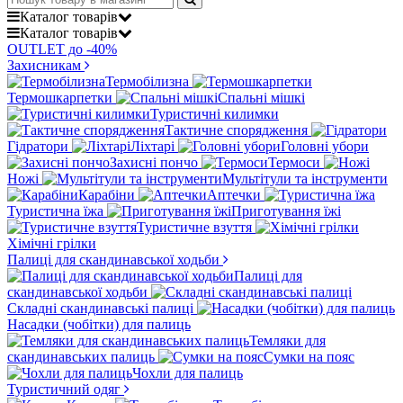
Каталог
товарів
Каталог
товарів
OUTLET до -40%
Захисникам
Термобілизна
Термошкарпетки
Спальні мішкі
Туристичні килимки
Тактичне спорядження
Гідратори
Ліхтарі
Головні убори
Захисні пончо
Термоси
Ножі
Мультітули та інструменти
Карабіни
Аптечки
Туристична їжа
Приготування їжі
Туристичне взуття
Хімічні грілки
Палиці для скандинавської ходьби
Палиці для
скандинавської ходьби
Складні скандинавські палиці
Насадки (чобітки) для палиць
Темляки для
скандинавських палиць
Сумки на пояс
Чохли для палиць
Туристичний одяг