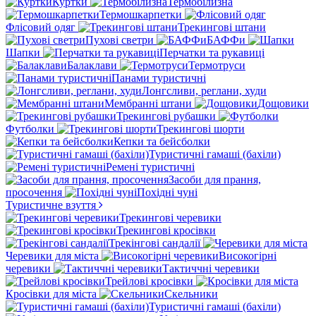
Куртки
Термобілизна
Термошкарпетки
Флісовий одяг
Трекингові штани
Пухові светри
БАФФи
Шапки
Перчатки та рукавиці
Балаклави
Термотруси
Панами туристичні
Лонгсливи, реглани, худи
Мембранні штани
Дощовики
Трекингові рубашки
Футболки
Трекингові шорти
Кепки та бейсболки
Туристичні гамаші (бахіли)
Ремені туристичні
Засоби для прання,
просочення
Похідні чуні
Туристичне взуття
Трекингові черевики
Трекингові кросівки
Трекінгові сандалії
Черевики для міста
Високогірні
черевики
Тактиччні черевики
Трейлові кросівки
Кросівки для міста
Скельники
Туристичні гамаші (бахіли)