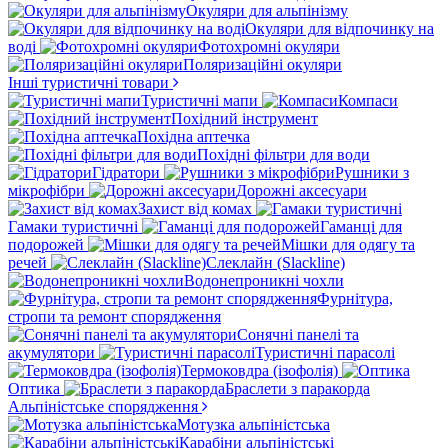
Окуляри для альпінізму
Окуляри для відпочинку на
воді
Фотохромні окуляри
Поляризаційні окуляри
Інші туристичні товари
Туристичні мапи
Компаси
Похідний інструмент
Похідна аптечка
Похідні фільтри для води
Гідратори
Рушники з
мікрофібри
Дорожні аксесуари
Захист від комах
Гамаки туристичні
Гаманці для
подорожей
Мішки для одягу та
речей
Слеклайн (Slackline)
Водонепроникні чохли
Фурнітура,
стропи та ремонт спорядження
Сонячні панелі та
акумулятори
Туристичні парасолі
Термоковдра (ізофолія)
Оптика
Браслети з паракорда
Альпіністське спорядження
Мотузка альпіністська
Карабіни альпіністські