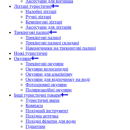
Аксесуари для вогнища
Ліхтарі туристичні
Налобні ліхтарі
Ручні ліхтарі
Кемпінгові ліхтарі
Аксесуари для ліхтарів
Трекінгові палиці
Трекінгові палиці
Трекінгові палиці складані
Наконечники на трекингові палиці
Ножі туристичні
Окуляри
Трекінгові окуляри
Окуляри велосипедні
Окуляри для альпінізму
Окуляри для відпочинку на воді
Фотохромні окуляри
Поляризаційні окуляри
Інші туристичні товари
Туристичні мапи
Компаси
Похідний інструмент
Похідна аптечка
Похідні фільтри для води
Гідратори