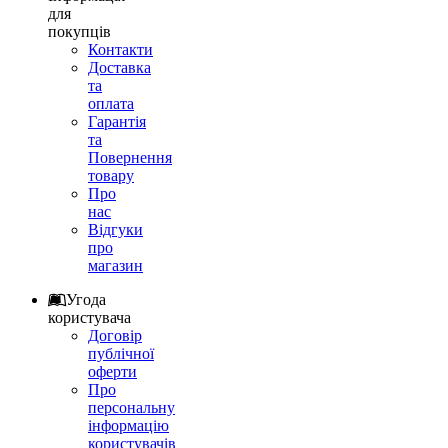
для
покупців
Контакти
Доставка
та
оплата
Гарантія
та
Повернення
товару
Про
нас
Відгуки
про
магазин
Угода
користувача
Договір
публічної
оферти
Про
персональну
інформацію
користувачів