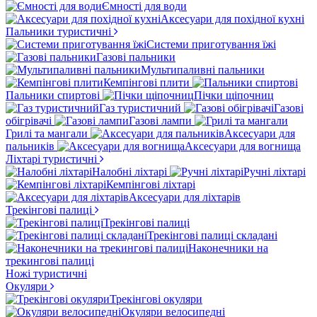
Ємності для води
Аксесуари для похідної кухні
Пальники туристичні
Системи приготування їжі
Газові пальники
Мультипаливні пальники
Кемпінгові плити
Пальники спиртові
Пічки щіпочниц
Газ туристичний
Газові
обігрівачі
Газові лампи
Грилі та мангали
Аксесуари для
пальників
Аксесуари для вогнища
Ліхтарі туристичні
Налобні ліхтарі
Ручні ліхтарі
Кемпінгові ліхтарі
Аксесуари для ліхтарів
Трекінгові палиці
Трекінгові палиці
Трекінгові палиці складані
Наконечники на
трекингові палиці
Ножі туристичні
Окуляри
Трекінгові окуляри
Окуляри велосипедні