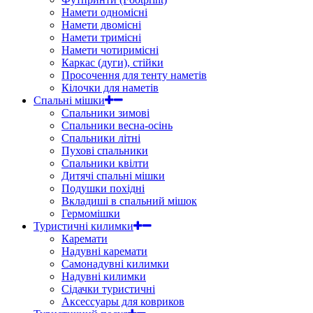
Намети одномісні
Намети двомісні
Намети тримісні
Намети чотиримісні
Каркас (дуги), стійки
Просочення для тенту наметів
Кілочки для наметів
Спальні мішки
Спальники зимові
Спальники весна-осінь
Спальники літні
Пухові спальники
Спальники квілти
Дитячі спальні мішки
Подушки похідні
Вкладиші в спальний мішок
Гермомішки
Туристичні килимки
Каремати
Надувні каремати
Самонадувні килимки
Надувні килимки
Сідачки туристичні
Аксессуары для ковриков