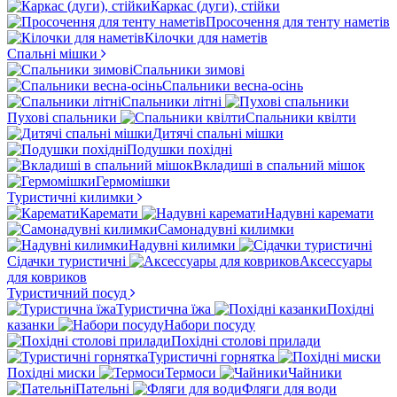
Каркас (дуги), стійки
Просочення для тенту наметів
Кілочки для наметів
Спальні мішки
Спальники зимові
Спальники весна-осінь
Спальники літні
Пухові спальники
Спальники квілти
Дитячі спальні мішки
Подушки похідні
Вкладиші в спальний мішок
Гермомішки
Туристичні килимки
Каремати
Надувні каремати
Самонадувні килимки
Надувні килимки
Сідачки туристичні
Аксессуары
для ковриков
Туристичний посуд
Туристична їжа
Похідні
казанки
Набори посуду
Похідні столові прилади
Туристичні горнятка
Похідні миски
Термоси
Чайники
Пательні
Фляги для води