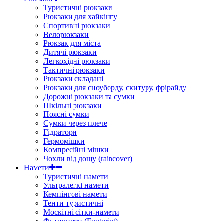
Туристичні рюкзаки
Рюкзаки для хайкінгу
Спортивні рюкзаки
Велорюкзаки
Рюкзак для міста
Дитячі рюкзаки
Легкохідні рюкзаки
Тактичні рюкзаки
Рюкзаки складані
Рюкзаки для сноуборду, скитуру, фрірайду
Дорожні рюкзаки та сумки
Шкільні рюкзаки
Поясні сумки
Сумки через плече
Гідратори
Гермомішки
Компресійні мішки
Чохли від дощу (raincover)
Намети
Туристичні намети
Ультралегкі намети
Кемпінгові намети
Тенти туристичні
Москітні сітки-намети
Футпринти (Footprint)