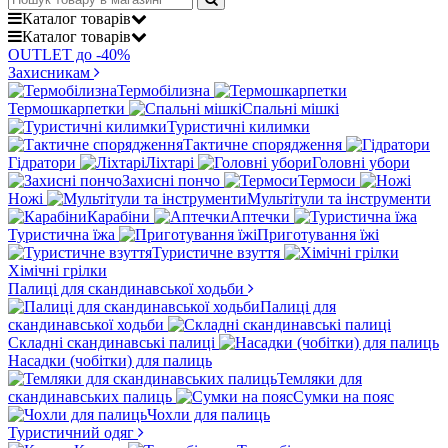
Каталог
товарів
Каталог
товарів
OUTLET до -40%
Захисникам
Термобілизна
Термошкарпетки
Спальні мішкі
Туристичні килимки
Тактичне спорядження
Гідратори
Ліхтарі
Головні убори
Захисні пончо
Термоси
Ножі
Мультітули та інструменти
Карабіни
Аптечки
Туристична їжа
Приготування їжі
Туристичне взуття
Хімічні грілки
Палиці для скандинавської ходьби
Палиці для
скандинавської ходьби
Складні скандинавські палиці
Насадки (чобітки) для палиць
Темляки для
скандинавських палиць
Сумки на пояс
Чохли для палиць
Туристичний одяг