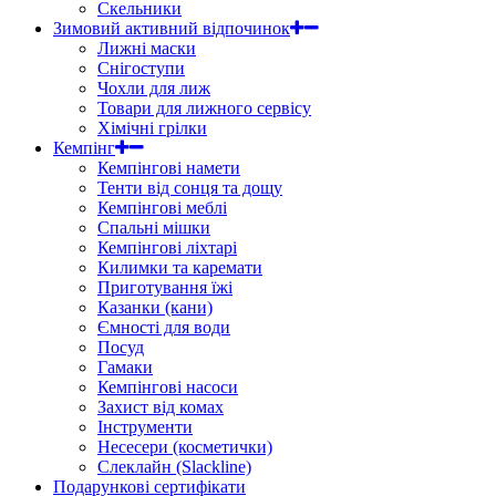
Скельники
Зимовий активний відпочинок
Лижні маски
Снігоступи
Чохли для лиж
Товари для лижного сервісу
Хімічні грілки
Кемпінг
Кемпінгові намети
Тенти від сонця та дощу
Кемпінгові меблі
Спальні мішки
Кемпінгові ліхтарі
Килимки та каремати
Приготування їжі
Казанки (кани)
Ємності для води
Посуд
Гамаки
Кемпінгові насоси
Захист від комах
Інструменти
Несесери (косметички)
Слеклайн (Slackline)
Подарункові сертифікати