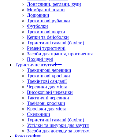
Лонгсливи, реглани, худи
Мембранні штани
Дощовики
Трекингові рубашки
Футболки
Трекингові шорти
Кепки та бейсболки
Туристичні гамаші (бахіли)
Ремені туристичні
Засоби для прання, просочення
Похідні чуні
Туристичне взуття
Трекингові черевики
Трекингові кросівки
Трекінгові сандалії
Черевики для міста
Високогірні черевики
Тактиччні черевики
Трейлові кросівки
Кросівки для міста
Скельники
Туристичні гамаші (бахіли)
Устілки та шнурки для взуття
Засоби для догляду за взуттям
Рюкзаки