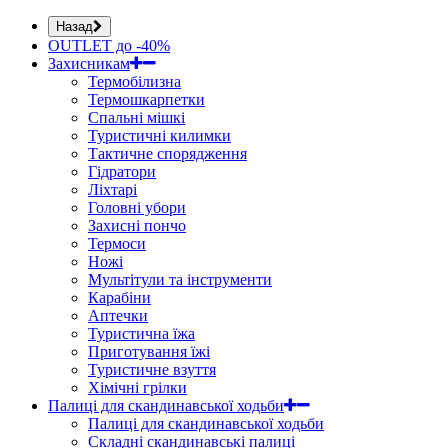
Назад
OUTLET до -40%
Захисникам
Термобілизна
Термошкарпетки
Спальні мішкі
Туристичні килимки
Тактичне спорядження
Гідратори
Ліхтарі
Головні убори
Захисні пончо
Термоси
Ножі
Мультітули та інструменти
Карабіни
Аптечки
Туристична їжа
Приготування їжі
Туристичне взуття
Хімічні грілки
Палиці для скандинавської ходьби
Палиці для скандинавської ходьби
Складні скандинавські палиці