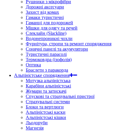
Рушники з мікрофібри
Дорожні аксесуари
Захист від комах
Гамаки туристичні
Гаманці для подорожей
Мішки для одягу та речей
Слеклайн (Slackline)
Водонепроникні чохли
Фурнітура, стропи та ремонт спорядження
Сонячні панелі та акумулятори
Туристичні парасолі
Термоковдра (ізофолія)
Оптика
Браслети з паракорда
Альпіністське спорядження
Мотузка альпіністська
Карабіни альпіністські
Жумари та затискачі
Спускові та страхувальні пристрої
Страхувальні системи
Блоки та вертлюги
Альпіністські каски
Альпіністські кішки
Льодоруби
Магнезія