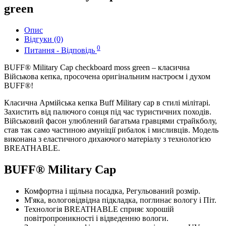
green
Опис
Відгуки (0)
0
Питання - Відповідь
BUFF® Military Cap checkboard moss green – класична
Військова кепка, просочена оригінальним настроєм і духом
BUFF®!
Класична Армійська кепка Buff Military cap в стилі мілітарі.
Захистить від палючого сонця під час туристичних походів.
Військовий фасон улюблений багатьма гравцями страйкболу,
став так само частиною амуніції рибалок і мисливців. Модель
виконана з еластичного дихаючого матеріалу з технологією
BREATHABLE.
BUFF® Military Cap
Комфортна і щільна посадка, Регульований розмір.
М'яка, вологовідвідна підкладка, поглинає вологу і Піт.
Технологія BREATHABLE сприяє хорошій
повітропроникності і відведенню вологи.