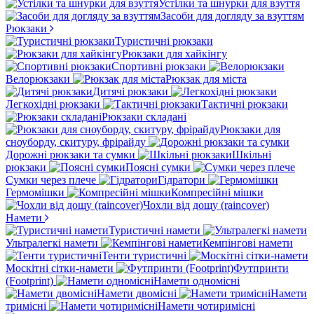
Устілки та шнурки для взуття
Засоби для догляду за взуттям
Рюкзаки
Туристичні рюкзаки
Рюкзаки для хайкінгу
Спортивні рюкзаки
Велорюкзаки
Рюкзак для міста
Дитячі рюкзаки
Легкохідні рюкзаки
Тактичні рюкзаки
Рюкзаки складані
Рюкзаки для
сноуборду, скитуру, фрірайду
Дорожні рюкзаки та сумки
Шкільні
рюкзаки
Поясні сумки
Сумки через плече
Гідратори
Гермомішки
Компресійні мішки
Чохли від дощу (raincover)
Намети
Туристичні намети
Ультралегкі намети
Кемпінгові намети
Тенти туристичні
Москітні сітки-намети
Футпринти
(Footprint)
Намети одномісні
Намети двомісні
Намети
тримісні
Намети чотиримісні