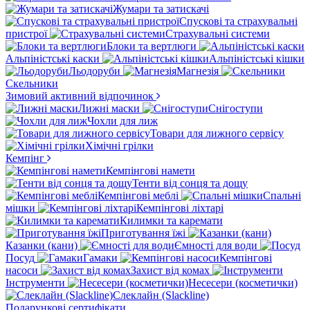
Жумари та затискачі
Спускові та страхувальні
пристрої
Страхувальні системи
Блоки та вертлюги
Альпіністські каски
Альпіністські кішки
Льодоруби
Магнезія
Скельники
Зимовий активний відпочинок
Лижні маски
Снігоступи
Чохли для лиж
Товари для лижного сервісу
Хімічні грілки
Кемпінг
Кемпінгові намети
Тенти від сонця та дощу
Кемпінгові меблі
Спальні
мішки
Кемпінгові ліхтарі
Килимки та каремати
Приготування їжі
Казанки (кани)
Ємності для води
Посуд
Гамаки
Кемпінгові
насоси
Захист від комах
Інструменти
Несесери (косметички)
Слеклайн (Slackline)
Подарункові сертифікати