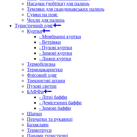
Насадки (чобітки) для палиць
Темляки для скандинавських палиць
Сумки на пояс
Чохли для палиць
Туристичний одяг
Куртки
- Мембранні куртки
- Ветрівки
- Пухові куртки
- Зимові куртки
- Лижні куртки
Термобілизна
Термошкарпетки
Флісовий одяг
Трекингові штани
Пухові светри
БАФФи
- Літні баффи
- Демісезонні баффи
- Зимові баффи
Шапки
Перчатки та рукавиці
Балаклави
Термотруси
Панами туристичні