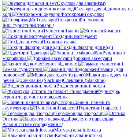
Окуляри для альпінізму
Окуляри для відпочинку на
воді
Фотохромні окуляри
Поляризаційні окуляри
Інші туристичні товари
Туристичні мапи
Компаси
Похідний інструмент
Похідна аптечка
Похідні фільтри для води
Гідратори
Рушники з
мікрофібри
Дорожні аксесуари
Захист від комах
Гамаки туристичні
Гаманці для
подорожей
Мішки для одягу та
речей
Слеклайн (Slackline)
Водонепроникні чохли
Фурнітура,
стропи та ремонт спорядження
Сонячні панелі та
акумулятори
Туристичні парасолі
Термоковдра (ізофолія)
Оптика
Браслети з паракорда
Альпіністське спорядження
Мотузка альпіністська
Карабіни альпіністські