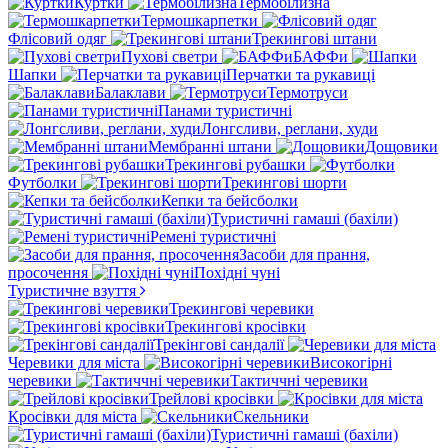
Куртки
Термобілизна
Термошкарпетки
Флісовий одяг
Трекингові штани
Пухові светри
БАФФи
Шапки
Перчатки та рукавиці
Балаклави
Термотруси
Панами туристичні
Лонгсливи, реглани, худи
Мембранні штани
Дощовики
Трекингові рубашки
Футболки
Трекингові шорти
Кепки та бейсболки
Туристичні гамаші (бахіли)
Ремені туристичні
Засоби для прання,
просочення
Похідні чуні
Туристичне взуття
Трекингові черевики
Трекингові кросівки
Трекінгові сандалії
Черевики для міста
Високогірні
черевики
Тактиччні черевики
Трейлові кросівки
Кросівки для міста
Скельники
Туристичні гамаші (бахіли)