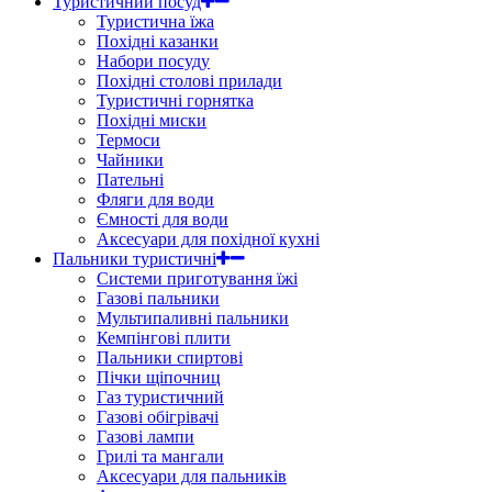
Туристичний посуд
Туристична їжа
Похідні казанки
Набори посуду
Похідні столові прилади
Туристичні горнятка
Похідні миски
Термоси
Чайники
Пательні
Фляги для води
Ємності для води
Аксесуари для похідної кухні
Пальники туристичні
Системи приготування їжі
Газові пальники
Мультипаливні пальники
Кемпінгові плити
Пальники спиртові
Пічки щіпочниц
Газ туристичний
Газові обігрівачі
Газові лампи
Грилі та мангали
Аксесуари для пальників