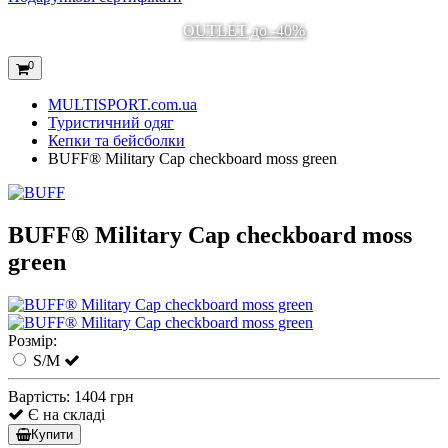
OUTLET до -40%
0
MULTISPORT.com.ua
Туристичний одяг
Кепки та бейсболки
BUFF® Military Cap checkboard moss green
BUFF® Military Cap checkboard moss
green
Розмір:
S/M
Вартість:
1404 грн
Є на складі
Купити