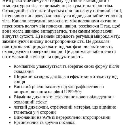
HEIQ, яка забезпечує матеріалу здатність взаємодіяти з
температурою тіла та динамічно реагувати на тепло тіла.
Охолодний ефект активізується при високому потовиділенні,
інтенсивно випаровуючи вологу та відводячи зайве тепло від
тіла. Канали всередині волокна та між волокнами активно
переносять вологу від поверхні шкіри, розсіюючи її так, щоб
вона могла швидко випаруватись, тим самим зберігаючи
відчуття сухості. Ці канали сприяють регуляції мікроклімату,
забезпечуючи високу повітропроникність. Це дозволяє
повітря вільно циркулювати під час фізичної активності,
охолоджуючи поверхню шкіри. Це допомагає забезпечити
оптимальний комфорт та продуктивність.
Компактно упаковується та зберігає свою форму після
складання
Широкий козирок для більш ефективного захисту від
сонця
Високий рівень захисту від ультрафіолетового
випромінювання на рівні UPF+50;
Відмінна дихання та ефективне вологовідведення +
охолодний ефект
легкий дихаючий, стрейчевий матеріал, що відмінно
тягнеться у 4 сторони
Виконаний на 95% із переробленої вторсировини
Ергономічна та зручна посадка.