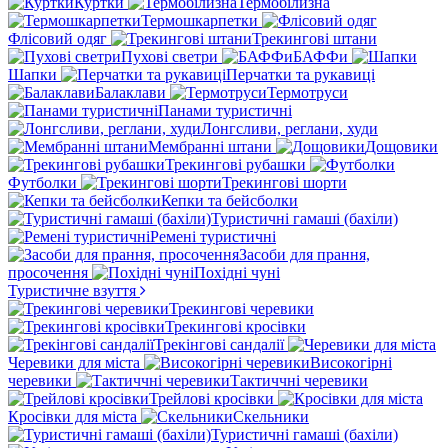
Куртки
Термобілизна
Термошкарпетки
Флісовий одяг
Трекингові штани
Пухові светри
БАФФи
Шапки
Перчатки та рукавиці
Балаклави
Термотруси
Панами туристичні
Лонгсливи, реглани, худи
Мембранні штани
Дощовики
Трекингові рубашки
Футболки
Трекингові шорти
Кепки та бейсболки
Туристичні гамаші (бахіли)
Ремені туристичні
Засоби для прання,
просочення
Похідні чуні
Туристичне взуття
Трекингові черевики
Трекингові кросівки
Трекінгові сандалії
Черевики для міста
Високогірні
черевики
Тактиччні черевики
Трейлові кросівки
Кросівки для міста
Скельники
Туристичні гамаші (бахіли)