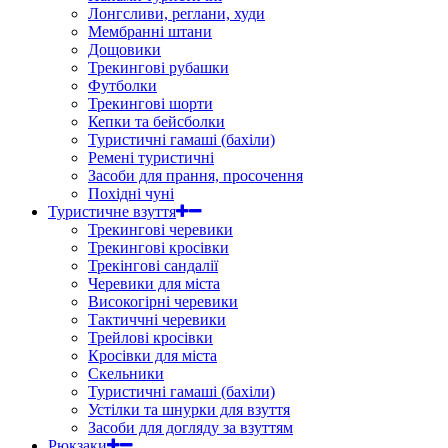
Лонгсливи, реглани, худи
Мембранні штани
Дощовики
Трекингові рубашки
Футболки
Трекингові шорти
Кепки та бейсболки
Туристичні гамаші (бахіли)
Ремені туристичні
Засоби для прання, просочення
Похідні чуні
Туристичне взуття
Трекингові черевики
Трекингові кросівки
Трекінгові сандалії
Черевики для міста
Високогірні черевики
Тактиччні черевики
Трейлові кросівки
Кросівки для міста
Скельники
Туристичні гамаші (бахіли)
Устілки та шнурки для взуття
Засоби для догляду за взуттям
Рюкзаки