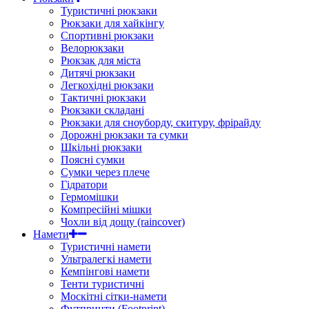
Туристичні рюкзаки
Рюкзаки для хайкінгу
Спортивні рюкзаки
Велорюкзаки
Рюкзак для міста
Дитячі рюкзаки
Легкохідні рюкзаки
Тактичні рюкзаки
Рюкзаки складані
Рюкзаки для сноуборду, скитуру, фрірайду
Дорожні рюкзаки та сумки
Шкільні рюкзаки
Поясні сумки
Сумки через плече
Гідратори
Гермомішки
Компресійні мішки
Чохли від дощу (raincover)
Намети
Туристичні намети
Ультралегкі намети
Кемпінгові намети
Тенти туристичні
Москітні сітки-намети
Футпринти (Footprint)