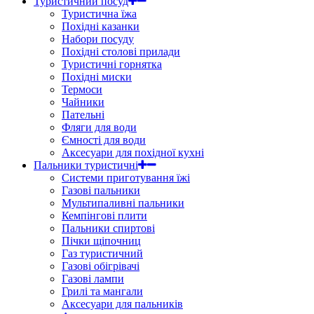
Туристичний посуд
Туристична їжа
Похідні казанки
Набори посуду
Похідні столові прилади
Туристичні горнятка
Похідні миски
Термоси
Чайники
Пательні
Фляги для води
Ємності для води
Аксесуари для похідної кухні
Пальники туристичні
Системи приготування їжі
Газові пальники
Мультипаливні пальники
Кемпінгові плити
Пальники спиртові
Пічки щіпочниц
Газ туристичний
Газові обігрівачі
Газові лампи
Грилі та мангали
Аксесуари для пальників