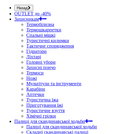
Назад
OUTLET до -40%
Захисникам
Термобілизна
Термошкарпетки
Спальні мішкі
Туристичні килимки
Тактичне спорядження
Гідратори
Ліхтарі
Головні убори
Захисні пончо
Термоси
Ножі
Мультітули та інструменти
Карабіни
Аптечки
Туристична їжа
Приготування їжі
Туристичне взуття
Хімічні грілки
Палиці для скандинавської ходьби
Палиці для скандинавської ходьби
Складні скандинавські палиці