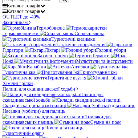
Каталог
товарів
Каталог
товарів
OUTLET до -40%
Захисникам
Термобілизна
Термошкарпетки
Спальні мішкі
Туристичні килимки
Тактичне спорядження
Гідратори
Ліхтарі
Головні убори
Захисні пончо
Термоси
Ножі
Мультітули та інструменти
Карабіни
Аптечки
Туристична їжа
Приготування їжі
Туристичне взуття
Хімічні грілки
Палиці для скандинавської ходьби
Палиці для
скандинавської ходьби
Складні скандинавські палиці
Насадки (чобітки) для палиць
Темляки для
скандинавських палиць
Сумки на пояс
Чохли для палиць
Туристичний одяг