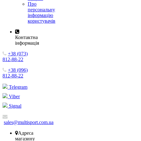
Про
персональну
інформацію
користувачів
Контактна
інформація
+38 (073)
812-88-22
+38 (096)
812-88-22
Telegram
Viber
Signal
sales@multisport.com.ua
Адреса
магазину