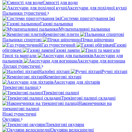
Ємності для води
Аксесуари для похідної кухні
Пальники туристичні
Системи приготування їжі
Газові пальники
Мультипаливні пальники
Кемпінгові плити
Пальники спиртові
Пічки щіпочниц
Газ туристичний
Газові
обігрівачі
Газові лампи
Грилі та мангали
Аксесуари для
пальників
Аксесуари для вогнища
Ліхтарі туристичні
Налобні ліхтарі
Ручні ліхтарі
Кемпінгові ліхтарі
Аксесуари для ліхтарів
Трекінгові палиці
Трекінгові палиці
Трекінгові палиці складані
Наконечники на
трекингові палиці
Ножі туристичні
Окуляри
Трекінгові окуляри
Окуляри велосипедні