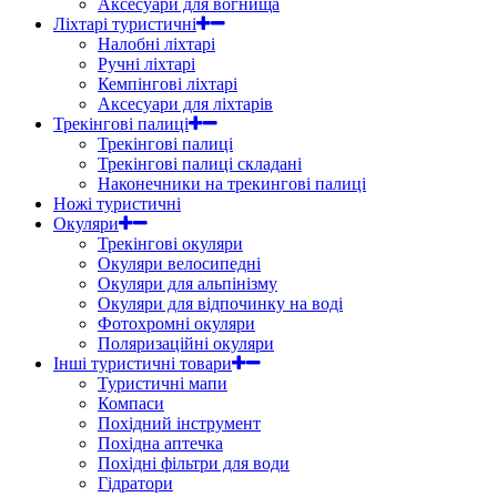
Аксесуари для вогнища
Ліхтарі туристичні
Налобні ліхтарі
Ручні ліхтарі
Кемпінгові ліхтарі
Аксесуари для ліхтарів
Трекінгові палиці
Трекінгові палиці
Трекінгові палиці складані
Наконечники на трекингові палиці
Ножі туристичні
Окуляри
Трекінгові окуляри
Окуляри велосипедні
Окуляри для альпінізму
Окуляри для відпочинку на воді
Фотохромні окуляри
Поляризаційні окуляри
Інші туристичні товари
Туристичні мапи
Компаси
Похідний інструмент
Похідна аптечка
Похідні фільтри для води
Гідратори