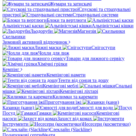
Жумари та затискачі
Спускові та страхувальні
пристрої
Страхувальні системи
Блоки та вертлюги
Альпіністські каски
Альпіністські кішки
Льодоруби
Магнезія
Скельники
Зимовий активний відпочинок
Лижні маски
Снігоступи
Чохли для лиж
Товари для лижного сервісу
Хімічні грілки
Кемпінг
Кемпінгові намети
Тенти від сонця та дощу
Кемпінгові меблі
Спальні
мішки
Кемпінгові ліхтарі
Килимки та каремати
Приготування їжі
Казанки (кани)
Ємності для води
Посуд
Гамаки
Кемпінгові
насоси
Захист від комах
Інструменти
Несесери (косметички)
Слеклайн (Slackline)
Подарункові сертифікати