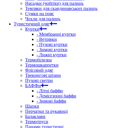
Насадки (чобітки) для палиць
Темляки для скандинавських палиць
Сумки на пояс
Чохли для палиць
Туристичний одяг
Куртки
- Мембранні куртки
- Ветрівки
- Пухові куртки
- Зимові куртки
- Лижні куртки
Термобілизна
Термошкарпетки
Флісовий одяг
Трекингові штани
Пухові светри
БАФФи
- Літні баффи
- Демісезонні баффи
- Зимові баффи
Шапки
Перчатки та рукавиці
Балаклави
Термотруси
Панами туристичні