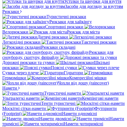
Устілки та шнурки для взуття
Засоби для догляду за взуттям
Рюкзаки
Туристичні рюкзаки
Рюкзаки для хайкінгу
Спортивні рюкзаки
Велорюкзаки
Рюкзак для міста
Дитячі рюкзаки
Легкохідні рюкзаки
Тактичні рюкзаки
Рюкзаки складані
Рюкзаки для
сноуборду, скитуру, фрірайду
Дорожні рюкзаки та сумки
Шкільні
рюкзаки
Поясні сумки
Сумки через плече
Гідратори
Гермомішки
Компресійні мішки
Чохли від дощу (raincover)
Намети
Туристичні намети
Ультралегкі намети
Кемпінгові намети
Тенти туристичні
Москітні сітки-намети
Футпринти
(Footprint)
Намети одномісні
Намети двомісні
Намети
тримісні
Намети чотиримісні