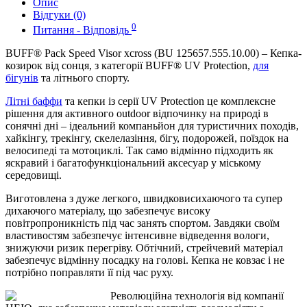
Опис
Відгуки (0)
0
Питання - Відповідь
BUFF® Pack Speed Visor xcross (BU 125657.555.10.00) – Кепка-
козирок від сонця, з категорії BUFF® UV Protection,
для
бігунів
та літнього спорту.
Літні баффи
та кепки із серії UV Protection це комплексне
рішення для активного outdoor відпочинку на природі в
сонячні дні – ідеальний компаньйон для туристичних походів,
хайкінгу, трекінгу, скелелазіння, бігу, подорожей, поїздок на
велосипеді та мотоциклі. Так само відмінно підходить як
яскравий і багатофункціональний аксесуар у міському
середовищі.
Виготовлена з дуже легкого, швидковисихаючого та супер
дихаючого матеріалу, що забезпечує високу
повітропроникність під час занять спортом. Завдяки своїм
властивостям забезпечує інтенсивне відведення вологи,
знижуючи ризик перегріву. Обтічний, стрейчевий матеріал
забезпечує відмінну посадку на голові. Кепка не ковзає і не
потрібно поправляти її під час руху.
Революційна технологія від компанії