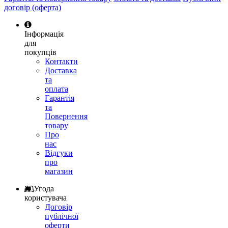
договір (оферта)
Інформація
для
покупців
Контакти
Доставка
та
оплата
Гарантія
та
Повернення
товару
Про
нас
Відгуки
про
магазин
Угода
користувача
Договір
публічної
оферти