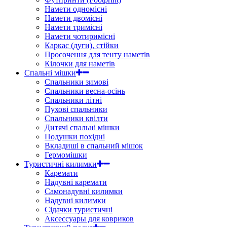
Намети одномісні
Намети двомісні
Намети тримісні
Намети чотиримісні
Каркас (дуги), стійки
Просочення для тенту наметів
Кілочки для наметів
Спальні мішки
Спальники зимові
Спальники весна-осінь
Спальники літні
Пухові спальники
Спальники квілти
Дитячі спальні мішки
Подушки похідні
Вкладиші в спальний мішок
Гермомішки
Туристичні килимки
Каремати
Надувні каремати
Самонадувні килимки
Надувні килимки
Сідачки туристичні
Аксессуары для ковриков