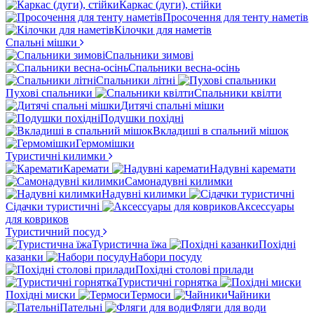
Каркас (дуги), стійки
Просочення для тенту наметів
Кілочки для наметів
Спальні мішки
Спальники зимові
Спальники весна-осінь
Спальники літні
Пухові спальники
Спальники квілти
Дитячі спальні мішки
Подушки похідні
Вкладиші в спальний мішок
Гермомішки
Туристичні килимки
Каремати
Надувні каремати
Самонадувні килимки
Надувні килимки
Сідачки туристичні
Аксессуары
для ковриков
Туристичний посуд
Туристична їжа
Похідні
казанки
Набори посуду
Похідні столові прилади
Туристичні горнятка
Похідні миски
Термоси
Чайники
Пательні
Фляги для води