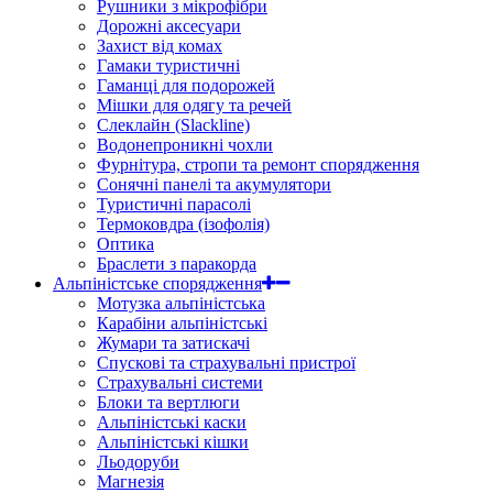
Рушники з мікрофібри
Дорожні аксесуари
Захист від комах
Гамаки туристичні
Гаманці для подорожей
Мішки для одягу та речей
Слеклайн (Slackline)
Водонепроникні чохли
Фурнітура, стропи та ремонт спорядження
Сонячні панелі та акумулятори
Туристичні парасолі
Термоковдра (ізофолія)
Оптика
Браслети з паракорда
Альпіністське спорядження
Мотузка альпіністська
Карабіни альпіністські
Жумари та затискачі
Спускові та страхувальні пристрої
Страхувальні системи
Блоки та вертлюги
Альпіністські каски
Альпіністські кішки
Льодоруби
Магнезія