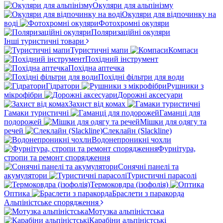
Окуляри для альпінізму
Окуляри для відпочинку на
воді
Фотохромні окуляри
Поляризаційні окуляри
Інші туристичні товари
Туристичні мапи
Компаси
Похідний інструмент
Похідна аптечка
Похідні фільтри для води
Гідратори
Рушники з
мікрофібри
Дорожні аксесуари
Захист від комах
Гамаки туристичні
Гаманці для
подорожей
Мішки для одягу та
речей
Слеклайн (Slackline)
Водонепроникні чохли
Фурнітура,
стропи та ремонт спорядження
Сонячні панелі та
акумулятори
Туристичні парасолі
Термоковдра (ізофолія)
Оптика
Браслети з паракорда
Альпіністське спорядження
Мотузка альпіністська
Карабіни альпіністські