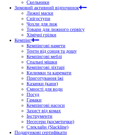
Скельники
Зимовий активний відпочинок
Лижні маски
Снігоступи
Чохли для лиж
Товари для лижного сервісу
Хімічні грілки
Кемпінг
Кемпінгові намети
Тенти від сонця та дощу
Кемпінгові меблі
Спальні мішки
Кемпінгові ліхтарі
Килимки та каремати
Приготування їжі
Казанки (кани)
Ємності для води
Посуд
Гамаки
Кемпінгові насоси
Захист від комах
Інструменти
Несесери (косметички)
Слеклайн (Slackline)
Подарункові сертифікати