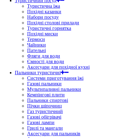
Туристичний посуд
Туристична їжа
Похідні казанки
Набори посуду
Похідні столові прилади
Туристичні горнятка
Похідні миски
Термоси
Чайники
Пательні
Фляги для води
Ємності для води
Аксесуари для похідної кухні
Пальники туристичні
Системи приготування їжі
Газові пальники
Мультипаливні пальники
Кемпінгові плити
Пальники спиртові
Пічки щіпочниц
Газ туристичний
Газові обігрівачі
Газові лампи
Грилі та мангали
Аксесуари для пальників