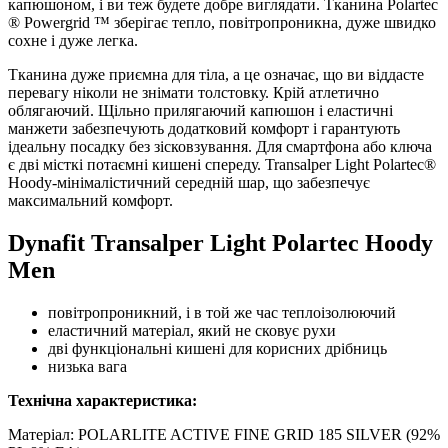
капюшоном, і ви теж будете добре виглядати. Тканина Polartec
® Powergrid ™ зберігає тепло, повітропроникна, дуже швидко
сохне і дуже легка.
Тканина дуже приємна для тіла, а це означає, що ви віддасте
перевагу ніколи не знімати толстовку. Крій атлетично
облягаючий. Щільно прилягаючий капюшон і еластичні
манжети забезпечують додатковий комфорт і гарантують
ідеальну посадку без зісковзування. Для смартфона або ключа
є дві місткі потаємні кишені спереду. Transalper Light Polartec®
Hoody-мінімалістичний середній шар, що забезпечує
максимальний комфорт.
Dynafit Transalper Light Polartec Hoody
Men
повітропроникний, і в той же час теплоізолюючий
еластичний матеріал, який не сковує рухи
дві функціональні кишені для корисних дрібниць
низька вага
Технічна характеристика:
Матеріал: POLARLITE ACTIVE FINE GRID 185 SILVER (92%