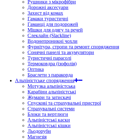
Рушники з мікрофібри
Дорожні аксесуари
Захист від комах
Гамаки туристичні
Гаманці для подорожей
Мішки для одягу та речей
Слеклайн (Slackline)
Водонепроникні чохли
Фурнітура, стропи та ремонт спорядження
Сонячні панелі та акумулятори
Туристичні парасолі
Термоковдра (ізофолія)
Оптика
Браслети з паракорда
Альпіністське спорядження
Мотузка альпіністська
Карабіни альпіністські
Жумари та затискачі
Спускові та страхувальні пристрої
Страхувальні системи
Блоки та вертлюги
Альпіністські каски
Альпіністські кішки
Льодоруби
Магнезія