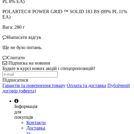
PL 8% EA)
POLARTEC® POWER GRID ™ SOLID 183 BS (89% PL 11%
EA)
Вага: 280 г
Написати відгук
Ще не було питань.
Спитати
Підписка на новини
Будьте в курсі нових акцій і спецпропозицій!
Підписатися
Гарантія та повернення товару
Оплата та доставка
Публічний
договір (оферта)
Інформація
для
покупців
Контакти
Доставка
та