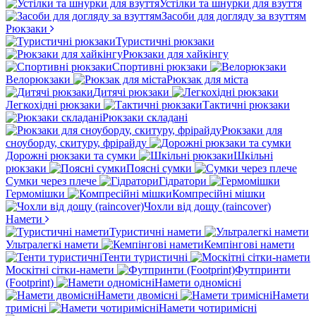
Устілки та шнурки для взуття
Засоби для догляду за взуттям
Рюкзаки
Туристичні рюкзаки
Рюкзаки для хайкінгу
Спортивні рюкзаки
Велорюкзаки
Рюкзак для міста
Дитячі рюкзаки
Легкохідні рюкзаки
Тактичні рюкзаки
Рюкзаки складані
Рюкзаки для
сноуборду, скитуру, фрірайду
Дорожні рюкзаки та сумки
Шкільні
рюкзаки
Поясні сумки
Сумки через плече
Гідратори
Гермомішки
Компресійні мішки
Чохли від дощу (raincover)
Намети
Туристичні намети
Ультралегкі намети
Кемпінгові намети
Тенти туристичні
Москітні сітки-намети
Футпринти
(Footprint)
Намети одномісні
Намети двомісні
Намети
тримісні
Намети чотиримісні