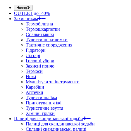
Назад
OUTLET до -40%
Захисникам
Термобілизна
Термошкарпетки
Спальні мішкі
Туристичні килимки
Тактичне спорядження
Гідратори
Ліхтарі
Головні убори
Захисні пончо
Термоси
Ножі
Мультітули та інструменти
Карабіни
Аптечки
Туристична їжа
Приготування їжі
Туристичне взуття
Хімічні грілки
Палиці для скандинавської ходьби
Палиці для скандинавської ходьби
Складні скандинавські палиці