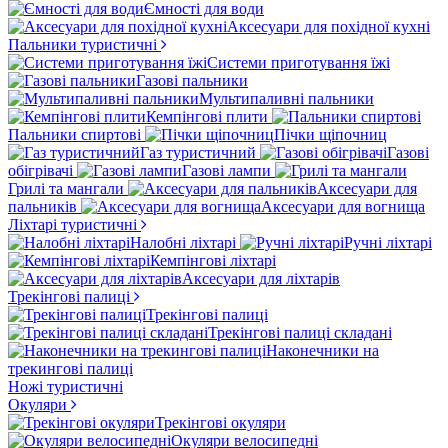
Ємності для води
Аксесуари для похідної кухні
Пальники туристичні
Системи приготування їжі
Газові пальники
Мультипаливні пальники
Кемпінгові плити
Пальники спиртові
Пічки щіпочниц
Газ туристичний
Газові
обігрівачі
Газові лампи
Грилі та мангали
Аксесуари для
пальників
Аксесуари для вогнища
Ліхтарі туристичні
Налобні ліхтарі
Ручні ліхтарі
Кемпінгові ліхтарі
Аксесуари для ліхтарів
Трекінгові палиці
Трекінгові палиці
Трекінгові палиці складані
Наконечники на
трекингові палиці
Ножі туристичні
Окуляри
Трекінгові окуляри
Окуляри велосипедні