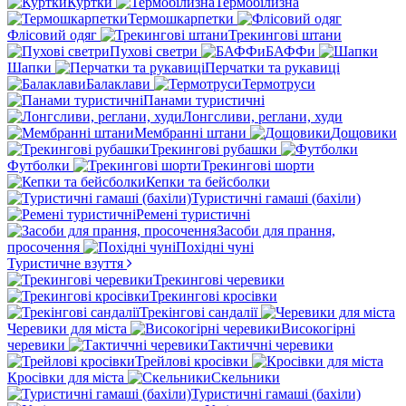
Куртки
Термобілизна
Термошкарпетки
Флісовий одяг
Трекингові штани
Пухові светри
БАФФи
Шапки
Перчатки та рукавиці
Балаклави
Термотруси
Панами туристичні
Лонгсливи, реглани, худи
Мембранні штани
Дощовики
Трекингові рубашки
Футболки
Трекингові шорти
Кепки та бейсболки
Туристичні гамаші (бахіли)
Ремені туристичні
Засоби для прання,
просочення
Похідні чуні
Туристичне взуття
Трекингові черевики
Трекингові кросівки
Трекінгові сандалії
Черевики для міста
Високогірні
черевики
Тактиччні черевики
Трейлові кросівки
Кросівки для міста
Скельники
Туристичні гамаші (бахіли)