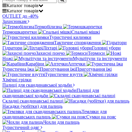
Каталог
товарів
Каталог
товарів
OUTLET до -40%
Захисникам
Термобілизна
Термошкарпетки
Спальні мішкі
Туристичні килимки
Тактичне спорядження
Гідратори
Ліхтарі
Головні убори
Захисні пончо
Термоси
Ножі
Мультітули та інструменти
Карабіни
Аптечки
Туристична їжа
Приготування їжі
Туристичне взуття
Хімічні грілки
Палиці для скандинавської ходьби
Палиці для
скандинавської ходьби
Складні скандинавські палиці
Насадки (чобітки) для палиць
Темляки для
скандинавських палиць
Сумки на пояс
Чохли для палиць
Туристичний одяг