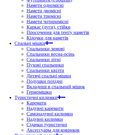
Намети одномісні
Намети двомісні
Намети тримісні
Намети чотиримісні
Каркас (дуги), стійки
Просочення для тенту наметів
Кілочки для наметів
Спальні мішки
Спальники зимові
Спальники весна-осінь
Спальники літні
Пухові спальники
Спальники квілти
Дитячі спальні мішки
Подушки похідні
Вкладиші в спальний мішок
Гермомішки
Туристичні килимки
Каремати
Надувні каремати
Самонадувні килимки
Надувні килимки
Сідачки туристичні
Аксессуары для ковриков