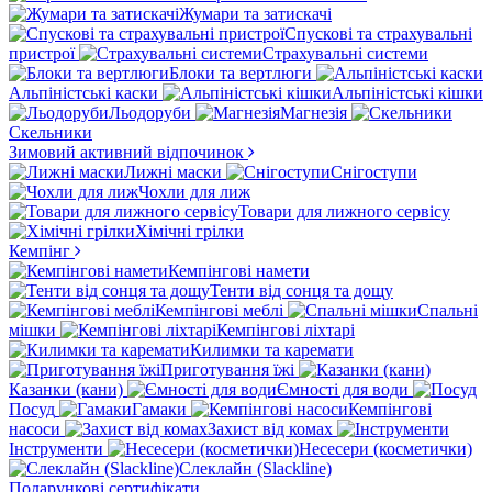
Жумари та затискачі
Спускові та страхувальні
пристрої
Страхувальні системи
Блоки та вертлюги
Альпіністські каски
Альпіністські кішки
Льодоруби
Магнезія
Скельники
Зимовий активний відпочинок
Лижні маски
Снігоступи
Чохли для лиж
Товари для лижного сервісу
Хімічні грілки
Кемпінг
Кемпінгові намети
Тенти від сонця та дощу
Кемпінгові меблі
Спальні
мішки
Кемпінгові ліхтарі
Килимки та каремати
Приготування їжі
Казанки (кани)
Ємності для води
Посуд
Гамаки
Кемпінгові
насоси
Захист від комах
Інструменти
Несесери (косметички)
Слеклайн (Slackline)
Подарункові сертифікати