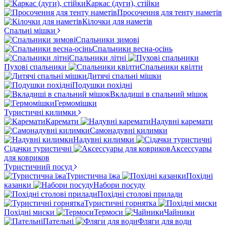
Каркас (дуги), стійки
Просочення для тенту наметів
Кілочки для наметів
Спальні мішки
Спальники зимові
Спальники весна-осінь
Спальники літні
Пухові спальники
Спальники квілти
Дитячі спальні мішки
Подушки похідні
Вкладиші в спальний мішок
Гермомішки
Туристичні килимки
Каремати
Надувні каремати
Самонадувні килимки
Надувні килимки
Сідачки туристичні
Аксессуары
для ковриков
Туристичний посуд
Туристична їжа
Похідні
казанки
Набори посуду
Похідні столові прилади
Туристичні горнятка
Похідні миски
Термоси
Чайники
Пательні
Фляги для води