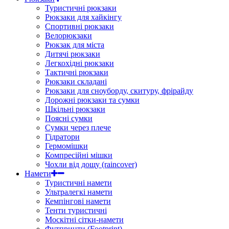
Туристичні рюкзаки
Рюкзаки для хайкінгу
Спортивні рюкзаки
Велорюкзаки
Рюкзак для міста
Дитячі рюкзаки
Легкохідні рюкзаки
Тактичні рюкзаки
Рюкзаки складані
Рюкзаки для сноуборду, скитуру, фрірайду
Дорожні рюкзаки та сумки
Шкільні рюкзаки
Поясні сумки
Сумки через плече
Гідратори
Гермомішки
Компресійні мішки
Чохли від дощу (raincover)
Намети
Туристичні намети
Ультралегкі намети
Кемпінгові намети
Тенти туристичні
Москітні сітки-намети
Футпринти (Footprint)