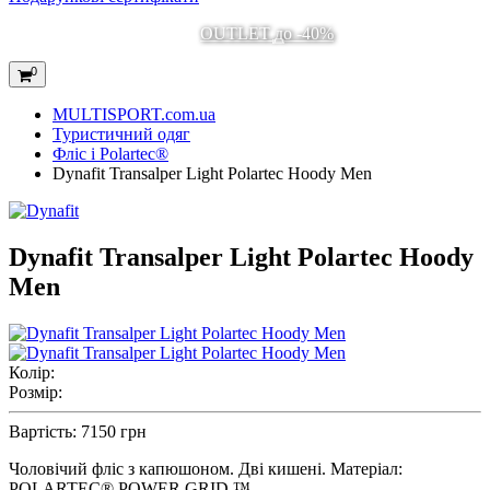
OUTLET до -40%
0
MULTISPORT.com.ua
Туристичний одяг
Фліс і Polartec®
Dynafit Transalper Light Polartec Hoody Men
Dynafit Transalper Light Polartec Hoody
Men
Колір:
Розмір:
Вартість:
7150 грн
Чоловічий фліс з капюшоном. Дві кишені. Матеріал:
POLARTEC® POWER GRID ™.