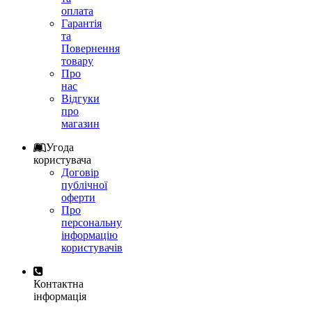
оплата
Гарантія
та
Повернення
товару
Про
нас
Відгуки
про
магазин
Угода
користувача
Договір
публічної
оферти
Про
персональну
інформацію
користувачів
Контактна
інформація