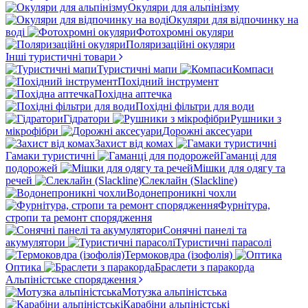
Окуляри для альпінізму
Окуляри для відпочинку на
воді
Фотохромні окуляри
Поляризаційні окуляри
Інші туристичні товари
Туристичні мапи
Компаси
Похідний інструмент
Похідна аптечка
Похідні фільтри для води
Гідратори
Рушники з
мікрофібри
Дорожні аксесуари
Захист від комах
Гамаки туристичні
Гаманці для
подорожей
Мішки для одягу та
речей
Слеклайн (Slackline)
Водонепроникні чохли
Фурнітура,
стропи та ремонт спорядження
Сонячні панелі та
акумулятори
Туристичні парасолі
Термоковдра (ізофолія)
Оптика
Браслети з паракорда
Альпіністське спорядження
Мотузка альпіністська
Карабіни альпіністські