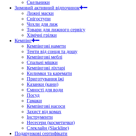
Скельники
Зимовий активний відпочинок
Лижні маски
Снігоступи
Чохли для лиж
Товари для лижного сервісу
Хімічні грілки
Кемпінг
Кемпінгові намети
Тенти від сонця та дощу
Кемпінгові меблі
Спальні мішки
Кемпінгові ліхтарі
Килимки та каремати
Приготування їжі
Казанки (кани)
Ємності для води
Посуд
Гамаки
Кемпінгові насоси
Захист від комах
Інструменти
Несесери (косметички)
Слеклайн (Slackline)
Подарункові сертифікати