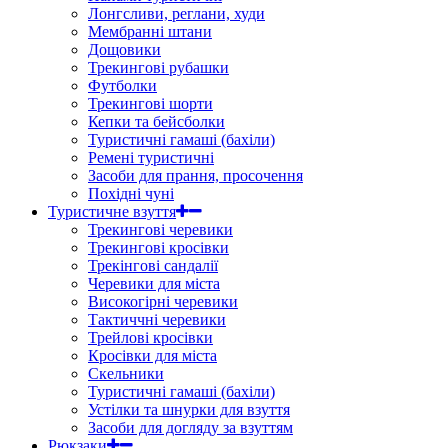
Лонгсливи, реглани, худи
Мембранні штани
Дощовики
Трекингові рубашки
Футболки
Трекингові шорти
Кепки та бейсболки
Туристичні гамаші (бахіли)
Ремені туристичні
Засоби для прання, просочення
Похідні чуні
Туристичне взуття
Трекингові черевики
Трекингові кросівки
Трекінгові сандалії
Черевики для міста
Високогірні черевики
Тактиччні черевики
Трейлові кросівки
Кросівки для міста
Скельники
Туристичні гамаші (бахіли)
Устілки та шнурки для взуття
Засоби для догляду за взуттям
Рюкзаки