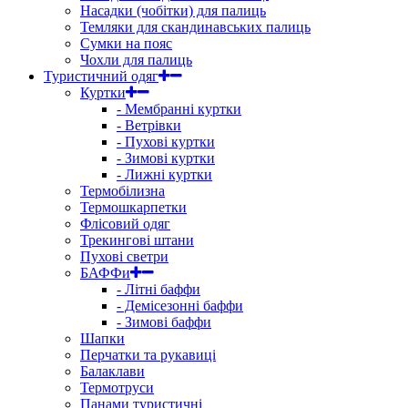
Насадки (чобітки) для палиць
Темляки для скандинавських палиць
Сумки на пояс
Чохли для палиць
Туристичний одяг
Куртки
- Мембранні куртки
- Ветрівки
- Пухові куртки
- Зимові куртки
- Лижні куртки
Термобілизна
Термошкарпетки
Флісовий одяг
Трекингові штани
Пухові светри
БАФФи
- Літні баффи
- Демісезонні баффи
- Зимові баффи
Шапки
Перчатки та рукавиці
Балаклави
Термотруси
Панами туристичні