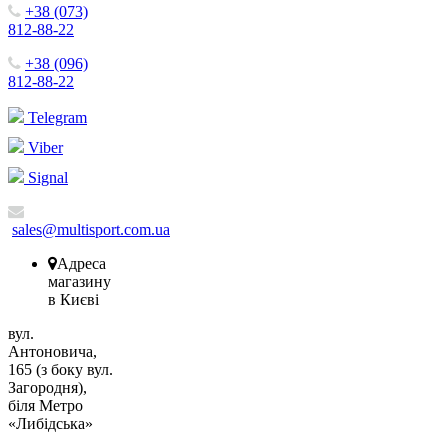
+38 (073)
812-88-22
+38 (096)
812-88-22
Telegram
Viber
Signal
sales@multisport.com.ua
Адреса
магазину
в Києві
вул.
Антоновича,
165 (з боку вул.
Загородня),
біля Метро
«Либідська»