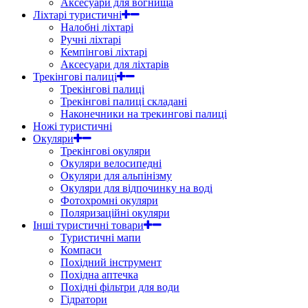
Аксесуари для вогнища
Ліхтарі туристичні
Налобні ліхтарі
Ручні ліхтарі
Кемпінгові ліхтарі
Аксесуари для ліхтарів
Трекінгові палиці
Трекінгові палиці
Трекінгові палиці складані
Наконечники на трекингові палиці
Ножі туристичні
Окуляри
Трекінгові окуляри
Окуляри велосипедні
Окуляри для альпінізму
Окуляри для відпочинку на воді
Фотохромні окуляри
Поляризаційні окуляри
Інші туристичні товари
Туристичні мапи
Компаси
Похідний інструмент
Похідна аптечка
Похідні фільтри для води
Гідратори