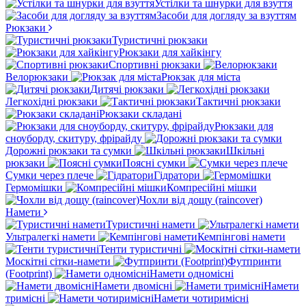
Устілки та шнурки для взуття
Засоби для догляду за взуттям
Рюкзаки
Туристичні рюкзаки
Рюкзаки для хайкінгу
Спортивні рюкзаки
Велорюкзаки
Рюкзак для міста
Дитячі рюкзаки
Легкохідні рюкзаки
Тактичні рюкзаки
Рюкзаки складані
Рюкзаки для
сноуборду, скитуру, фрірайду
Дорожні рюкзаки та сумки
Шкільні
рюкзаки
Поясні сумки
Сумки через плече
Гідратори
Гермомішки
Компресійні мішки
Чохли від дощу (raincover)
Намети
Туристичні намети
Ультралегкі намети
Кемпінгові намети
Тенти туристичні
Москітні сітки-намети
Футпринти
(Footprint)
Намети одномісні
Намети двомісні
Намети
тримісні
Намети чотиримісні