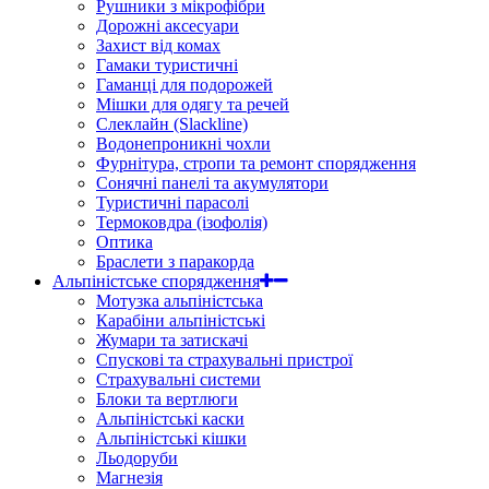
Рушники з мікрофібри
Дорожні аксесуари
Захист від комах
Гамаки туристичні
Гаманці для подорожей
Мішки для одягу та речей
Слеклайн (Slackline)
Водонепроникні чохли
Фурнітура, стропи та ремонт спорядження
Сонячні панелі та акумулятори
Туристичні парасолі
Термоковдра (ізофолія)
Оптика
Браслети з паракорда
Альпіністське спорядження
Мотузка альпіністська
Карабіни альпіністські
Жумари та затискачі
Спускові та страхувальні пристрої
Страхувальні системи
Блоки та вертлюги
Альпіністські каски
Альпіністські кішки
Льодоруби
Магнезія