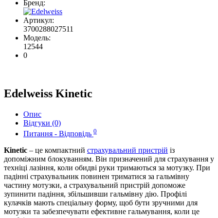
Бренд:
Артикул:
3700288027511
Модель:
12544
0
Edelweiss Kinetic
Опис
Відгуки (0)
0
Питання - Відповідь
Kinetic
– це компактний
страхувальний пристрій
із
допоміжним блокуванням. Він призначений для страхування у
техніці лазіння, коли обидві руки тримаються за мотузку. При
падінні страхувальник повинен триматися за гальмівну
частину мотузки, а страхувальний пристрій допоможе
зупинити падіння, збільшивши гальмівну дію. Профілі
кулачків мають спеціальну форму, щоб бути зручними для
мотузки та забезпечувати ефективне гальмування, коли це