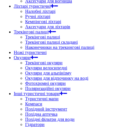
Аксесуари для вогнища
Ліхтарі туристичні
Налобні ліхтарі
Ручні ліхтарі
Кемпінгові ліхтарі
Аксесуари для ліхтарів
Трекінгові палиці
Трекінгові палиці
Трекінгові палиці складані
Наконечники на трекингові палиці
Ножі туристичні
Окуляри
Трекінгові окуляри
Окуляри велосипедні
Окуляри для альпінізму
Окуляри для відпочинку на воді
Фотохромні окуляри
Поляризаційні окуляри
Інші туристичні товари
Туристичні мапи
Компаси
Похідний інструмент
Похідна аптечка
Похідні фільтри для води
Гідратори