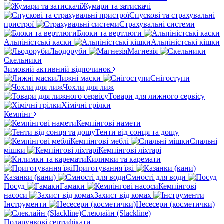
Жумари та затискачі
Спускові та страхувальні
пристрої
Страхувальні системи
Блоки та вертлюги
Альпіністські каски
Альпіністські кішки
Льодоруби
Магнезія
Скельники
Зимовий активний відпочинок
Лижні маски
Снігоступи
Чохли для лиж
Товари для лижного сервісу
Хімічні грілки
Кемпінг
Кемпінгові намети
Тенти від сонця та дощу
Кемпінгові меблі
Спальні
мішки
Кемпінгові ліхтарі
Килимки та каремати
Приготування їжі
Казанки (кани)
Ємності для води
Посуд
Гамаки
Кемпінгові
насоси
Захист від комах
Інструменти
Несесери (косметички)
Слеклайн (Slackline)
Подарункові сертифікати