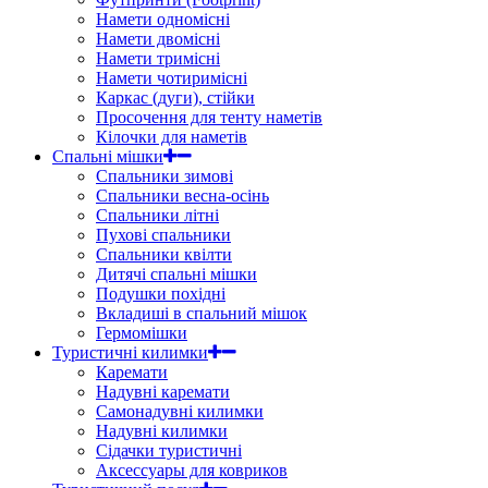
Намети одномісні
Намети двомісні
Намети тримісні
Намети чотиримісні
Каркас (дуги), стійки
Просочення для тенту наметів
Кілочки для наметів
Спальні мішки
Спальники зимові
Спальники весна-осінь
Спальники літні
Пухові спальники
Спальники квілти
Дитячі спальні мішки
Подушки похідні
Вкладиші в спальний мішок
Гермомішки
Туристичні килимки
Каремати
Надувні каремати
Самонадувні килимки
Надувні килимки
Сідачки туристичні
Аксессуары для ковриков