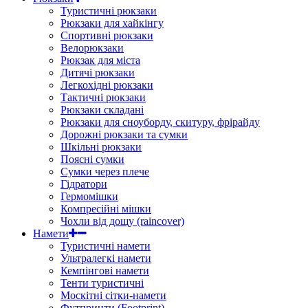
Туристичні рюкзаки
Рюкзаки для хайкінгу
Спортивні рюкзаки
Велорюкзаки
Рюкзак для міста
Дитячі рюкзаки
Легкохідні рюкзаки
Тактичні рюкзаки
Рюкзаки складані
Рюкзаки для сноуборду, скитуру, фрірайду
Дорожні рюкзаки та сумки
Шкільні рюкзаки
Поясні сумки
Сумки через плече
Гідратори
Гермомішки
Компресійні мішки
Чохли від дощу (raincover)
Намети
Туристичні намети
Ультралегкі намети
Кемпінгові намети
Тенти туристичні
Москітні сітки-намети
Футпринти (Footprint)