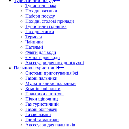
Туристичний посуд
Туристична їжа
Похідні казанки
Набори посуду
Похідні столові прилади
Туристичні горнятка
Похідні миски
Термоси
Чайники
Пательні
Фляги для води
Ємності для води
Аксесуари для похідної кухні
Пальники туристичні
Системи приготування їжі
Газові пальники
Мультипаливні пальники
Кемпінгові плити
Пальники спиртові
Пічки щіпочниц
Газ туристичний
Газові обігрівачі
Газові лампи
Грилі та мангали
Аксесуари для пальників