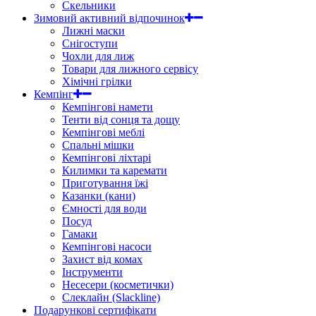
Скельники
Зимовий активний відпочинок
Лижні маски
Снігоступи
Чохли для лиж
Товари для лижного сервісу
Хімічні грілки
Кемпінг
Кемпінгові намети
Тенти від сонця та дощу
Кемпінгові меблі
Спальні мішки
Кемпінгові ліхтарі
Килимки та каремати
Приготування їжі
Казанки (кани)
Ємності для води
Посуд
Гамаки
Кемпінгові насоси
Захист від комах
Інструменти
Несесери (косметички)
Слеклайн (Slackline)
Подарункові сертифікати