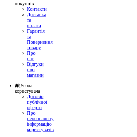
покупців
Контакти
Доставка
та
оплата
Гарантія
та
Повернення
товару
Про
нас
Відгуки
про
магазин
Угода
користувача
Договір
публічної
оферти
Про
персональну
інформацію
користувачів