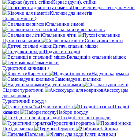
Каркас (дуги), стійки
Просочення для тенту наметів
Кілочки для наметів
Спальні мішки
Спальники зимові
Спальники весна-осінь
Спальники літні
Пухові спальники
Спальники квілти
Дитячі спальні мішки
Подушки похідні
Вкладиші в спальний мішок
Гермомішки
Туристичні килимки
Каремати
Надувні каремати
Самонадувні килимки
Надувні килимки
Сідачки туристичні
Аксессуары
для ковриков
Туристичний посуд
Туристична їжа
Похідні
казанки
Набори посуду
Похідні столові прилади
Туристичні горнятка
Похідні миски
Термоси
Чайники
Пательні
Фляги для води