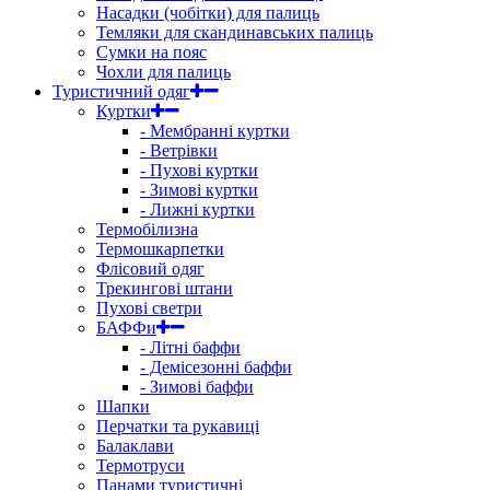
Насадки (чобітки) для палиць
Темляки для скандинавських палиць
Сумки на пояс
Чохли для палиць
Туристичний одяг
Куртки
- Мембранні куртки
- Ветрівки
- Пухові куртки
- Зимові куртки
- Лижні куртки
Термобілизна
Термошкарпетки
Флісовий одяг
Трекингові штани
Пухові светри
БАФФи
- Літні баффи
- Демісезонні баффи
- Зимові баффи
Шапки
Перчатки та рукавиці
Балаклави
Термотруси
Панами туристичні