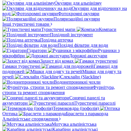
Окуляри для альпінізму
Окуляри для відпочинку на
воді
Фотохромні окуляри
Поляризаційні окуляри
Інші туристичні товари
Туристичні мапи
Компаси
Похідний інструмент
Похідна аптечка
Похідні фільтри для води
Гідратори
Рушники з
мікрофібри
Дорожні аксесуари
Захист від комах
Гамаки туристичні
Гаманці для
подорожей
Мішки для одягу та
речей
Слеклайн (Slackline)
Водонепроникні чохли
Фурнітура,
стропи та ремонт спорядження
Сонячні панелі та
акумулятори
Туристичні парасолі
Термоковдра (ізофолія)
Оптика
Браслети з паракорда
Альпіністське спорядження
Мотузка альпіністська
Карабіни альпіністські