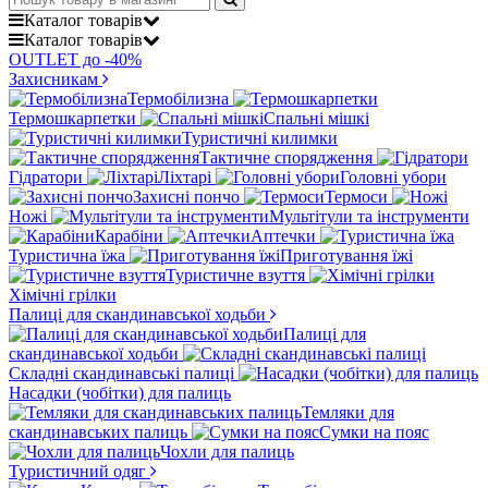
Каталог
товарів
Каталог
товарів
OUTLET до -40%
Захисникам
Термобілизна
Термошкарпетки
Спальні мішкі
Туристичні килимки
Тактичне спорядження
Гідратори
Ліхтарі
Головні убори
Захисні пончо
Термоси
Ножі
Мультітули та інструменти
Карабіни
Аптечки
Туристична їжа
Приготування їжі
Туристичне взуття
Хімічні грілки
Палиці для скандинавської ходьби
Палиці для
скандинавської ходьби
Складні скандинавські палиці
Насадки (чобітки) для палиць
Темляки для
скандинавських палиць
Сумки на пояс
Чохли для палиць
Туристичний одяг