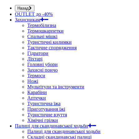
Назад
OUTLET до -40%
Захисникам
Термобілизна
Термошкарпетки
Спальні мішкі
Туристичні килимки
Тактичне спорядження
Гідратори
Ліхтарі
Головні убори
Захисні пончо
Термоси
Ножі
Мультітули та інструменти
Карабіни
Аптечки
Туристична їжа
Приготування їжі
Туристичне взуття
Хімічні грілки
Палиці для скандинавської ходьби
Палиці для скандинавської ходьби
Складні скандинавські палиці