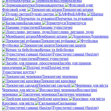
Куртки
Термобілизна
Термошкарпетки
Флісовий одяг
Трекингові штани
Пухові светри
БАФФи
Шапки
Перчатки та рукавиці
Балаклави
Термотруси
Панами туристичні
Лонгсливи, реглани, худи
Мембранні штани
Дощовики
Трекингові рубашки
Футболки
Трекингові шорти
Кепки та бейсболки
Туристичні гамаші (бахіли)
Ремені туристичні
Засоби для прання,
просочення
Похідні чуні
Туристичне взуття
Трекингові черевики
Трекингові кросівки
Трекінгові сандалії
Черевики для міста
Високогірні
черевики
Тактиччні черевики
Трейлові кросівки
Кросівки для міста
Скельники
Туристичні гамаші (бахіли)