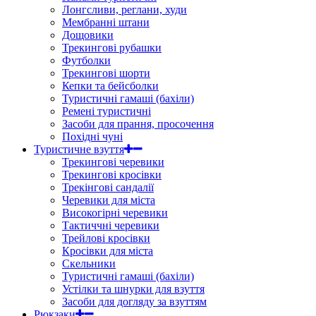
Лонгсливи, реглани, худи
Мембранні штани
Дощовики
Трекингові рубашки
Футболки
Трекингові шорти
Кепки та бейсболки
Туристичні гамаші (бахіли)
Ремені туристичні
Засоби для прання, просочення
Похідні чуні
Туристичне взуття
Трекингові черевики
Трекингові кросівки
Трекінгові сандалії
Черевики для міста
Високогірні черевики
Тактиччні черевики
Трейлові кросівки
Кросівки для міста
Скельники
Туристичні гамаші (бахіли)
Устілки та шнурки для взуття
Засоби для догляду за взуттям
Рюкзаки