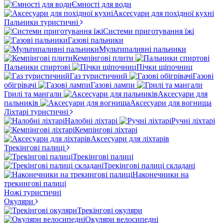
Ємності для води
Аксесуари для похідної кухні
Пальники туристичні
Системи приготування їжі
Газові пальники
Мультипаливні пальники
Кемпінгові плити
Пальники спиртові
Пічки щіпочниц
Газ туристичний
Газові
обігрівачі
Газові лампи
Грилі та мангали
Аксесуари для
пальників
Аксесуари для вогнища
Ліхтарі туристичні
Налобні ліхтарі
Ручні ліхтарі
Кемпінгові ліхтарі
Аксесуари для ліхтарів
Трекінгові палиці
Трекінгові палиці
Трекінгові палиці складані
Наконечники на
трекингові палиці
Ножі туристичні
Окуляри
Трекінгові окуляри
Окуляри велосипедні