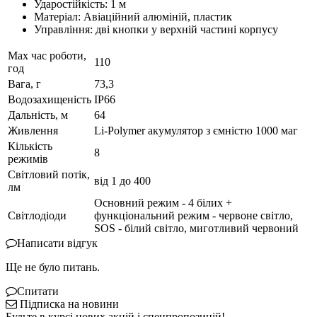
Ударостійкість: 1 м
Матеріал: Авіаційний алюміній, пластик
Управління: дві кнопки у верхній частині корпусу
Max час роботи,
110
год
Вага, г
73,3
Водозахищеність
IP66
Дальність, м
64
Живлення
Li-Polymer акумулятор з ємністю 1000 маг
Кількість
8
режимів
Світловий потік,
від 1 до 400
лм
Основний режим - 4 білих +
Світлодіоди
функціональний режим - червоне світло,
SOS - білий світло, миготливий червоний
Написати відгук
Ще не було питань.
Спитати
Підписка на новини
Будьте в курсі нових акцій і спецпропозицій!