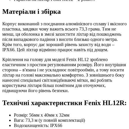
Матеріали і збірка
Корпус виконаний з поєднання алюмінієвого сплаву і якісного
пластика, завдяки чому важить всього 73,3 грама. Тим не
менш, ця оболонка в змозі захистити ліхтар від пошкоджень
після випадкового падіння з висоти близько одного метра.
Крім того, корпус дає хороший рівень захисту від води –
IPX66. Цей ліхтар відмінно працює навіть під дощем.
Кріплення на голову для моделі Fenix HL12 зроблено
еластичним з простим регулюванням розміру. Його внутрішня
сторона – в'язана і не ускладнює повітрообмін, а тому носити
ліхтар на голові максимально комфортно. З зовнішнього боку
нанесені спеціальні світловідбиваючі мітки, які роблять
користувача ліхтаря більш помітним для оточуючих,
підвищуючи його рівень безпеки.
Технічні характеристики Fenix HL12R:
Розмір: 56мм х 40мм х 32мм
Вага: 73,3 м (у повній комплектації)
Водозахищеність: IPX66