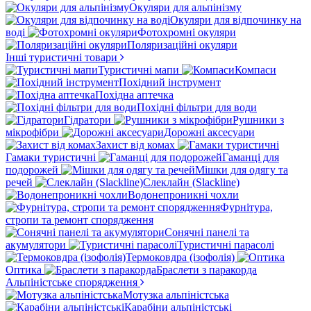
Окуляри для альпінізму
Окуляри для відпочинку на
воді
Фотохромні окуляри
Поляризаційні окуляри
Інші туристичні товари
Туристичні мапи
Компаси
Похідний інструмент
Похідна аптечка
Похідні фільтри для води
Гідратори
Рушники з
мікрофібри
Дорожні аксесуари
Захист від комах
Гамаки туристичні
Гаманці для
подорожей
Мішки для одягу та
речей
Слеклайн (Slackline)
Водонепроникні чохли
Фурнітура,
стропи та ремонт спорядження
Сонячні панелі та
акумулятори
Туристичні парасолі
Термоковдра (ізофолія)
Оптика
Браслети з паракорда
Альпіністське спорядження
Мотузка альпіністська
Карабіни альпіністські