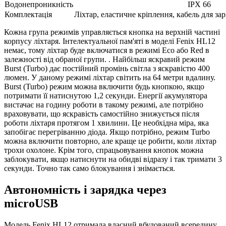
Водонепроникність
IPX 66
Комплектація
Ліхтар, еластичне кріплення, кабель для за
Кожна група режимів управляється кнопка на верхній частині
корпусу ліхтаря. Інтелектуальної пам'яті в моделі Fenix HL12
немає, тому ліхтар буде включатися в режимі Eco або Red в
залежності від обраної групи. . Найбільш яскравий режим
Burst (Turbo) дає постійний промінь світла з яскравістю 400
люмен. У даному режимі ліхтар світить на 64 метри вдалину.
Burst (Turbo) режим можна включити будь кнопкою, якщо
потримати її натиснутою 1,2 секунди. Енергії акумулятора
вистачає на годину роботи в такому режимі, але потрібно
враховувати, що яскравість самостійно знижується після
роботи ліхтаря протягом 1 хвилини. Це необхідна міра, яка
запобігає перегріванню діода. Якщо потрібно, режим Turbo
можна включити повторно, але краще це робити, коли ліхтар
трохи охолоне. Крім того, спрацьовування кнопок можна
заблокувати, якщо натиснути на обидві відразу і так тримати 3
секунди. Точно так само блокування і знімається.
Автономність і зарядка через
microUSB
Модель Fenix HL12 отримала власний вбудований всередину