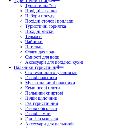
Туристичний посуд
Туристична їжа
Похідні казанки
Набори посуду
Похідні столові прилади
Туристичні горнятка
Похідні миски
Термоси
Чайники
Пательні
Фляги для води
Ємності для води
Аксесуари для похідної кухні
Пальники туристичні
Системи приготування їжі
Газові пальники
Мультипаливні пальники
Кемпінгові плити
Пальники спиртові
Пічки щіпочниц
Газ туристичний
Газові обігрівачі
Газові лампи
Грилі та мангали
Аксесуари для пальників