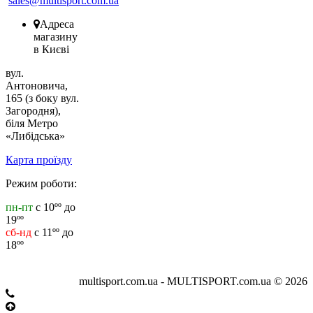
sales@multisport.com.ua
Адреса
магазину
в Києві
вул.
Антоновича,
165 (з боку вул.
Загородня),
біля Метро
«Либідська»
Карта проїзду
Режим роботи:
пн-пт
с 10ºº до
19ºº
сб-нд
с 11ºº до
18ºº
multisport.com.ua - MULTISPORT.com.ua © 2026