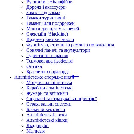
Рушники з мікрофібри
Дорожні аксесуари
Захист від комах
Гамаки туристичні
Гаманці для подорожей
Мішки для одягу та речей
Слеклайн (Slackline)
Водонепроникні чохли
Фурнітура, стропи та ремонт спорядження
Сонячні панелі та акумулятори
Туристичні парасолі
Термоковдра (ізофолія)
Оптика
Браслети з паракорда
Альпіністське спорядження
Мотузка альпіністська
Карабіни альпіністські
Жумари та затискачі
Спускові та страхувальні пристрої
Страхувальні системи
Блоки та вертлюги
Альпіністські каски
Альпіністські кішки
Льодоруби
Магнезія