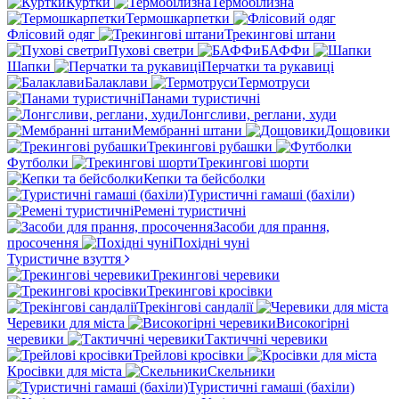
Куртки
Термобілизна
Термошкарпетки
Флісовий одяг
Трекингові штани
Пухові светри
БАФФи
Шапки
Перчатки та рукавиці
Балаклави
Термотруси
Панами туристичні
Лонгсливи, реглани, худи
Мембранні штани
Дощовики
Трекингові рубашки
Футболки
Трекингові шорти
Кепки та бейсболки
Туристичні гамаші (бахіли)
Ремені туристичні
Засоби для прання,
просочення
Похідні чуні
Туристичне взуття
Трекингові черевики
Трекингові кросівки
Трекінгові сандалії
Черевики для міста
Високогірні
черевики
Тактиччні черевики
Трейлові кросівки
Кросівки для міста
Скельники
Туристичні гамаші (бахіли)