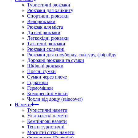
Туристичні рюкзаки
Рюкзаки для хайкінгу
Спортивні рюкзаки
Велорюкзаки
Рюкзак для міста
Дитячі рюкзаки
Легкохідні рюкзаки
Тактичні рюкзаки
Рюкзаки складані
Рюкзаки для сноуборду, скитуру, фрірайду
Дорожні рюкзаки та сумки
Шкільні рюкзаки
Поясні сумки
Сумки через плече
Гідратори
Гермомішки
Компресійні мішки
Чохли від дощу (raincover)
Намети
Туристичні намети
Ультралегкі намети
Кемпінгові намети
Тенти туристичні
Москітні сітки-намети
Футпринти (Footprint)