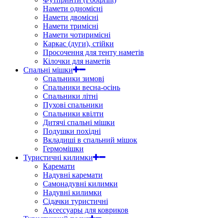
Намети одномісні
Намети двомісні
Намети тримісні
Намети чотиримісні
Каркас (дуги), стійки
Просочення для тенту наметів
Кілочки для наметів
Спальні мішки
Спальники зимові
Спальники весна-осінь
Спальники літні
Пухові спальники
Спальники квілти
Дитячі спальні мішки
Подушки похідні
Вкладиші в спальний мішок
Гермомішки
Туристичні килимки
Каремати
Надувні каремати
Самонадувні килимки
Надувні килимки
Сідачки туристичні
Аксессуары для ковриков