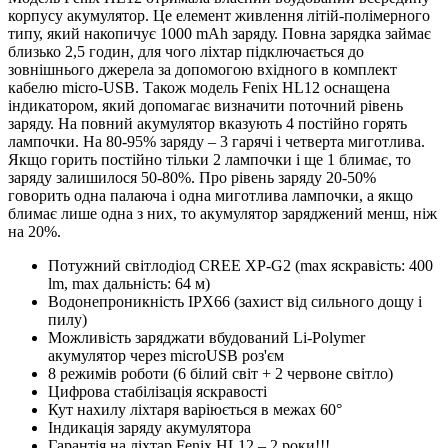
корпусу акумулятор. Це елемент живлення літій-полімерного
типу, який накопичує 1000 mAh заряду. Повна зарядка займає
близько 2,5 годин, для чого ліхтар підключається до
зовнішнього джерела за допомогою вхідного в комплект
кабелю micro-USB. Також модель Fenix HL12 оснащена
індикатором, який допомагає визначити поточний рівень
заряду. На повний акумулятор вказують 4 постійно горять
лампочки. На 80-95% заряду – 3 гарячі і четверта миготлива.
Якщо горить постійно тільки 2 лампочки і ще 1 блимає, то
заряду залишилося 50-80%. Про рівень заряду 20-50%
говорить одна палаюча і одна миготлива лампочки, а якщо
блимає лише одна з них, то акумулятор заряджений менш, ніж
на 20%.
Потужний світлодіод CREE XP-G2 (max яскравість: 400
lm, max дальність: 64 м)
Водонепроникність IPX66 (захист від сильного дощу і
пилу)
Можливість заряджати вбудований Li-Polymer
акумулятор через microUSB роз'єм
8 режимів роботи (6 білий світ + 2 червоне світло)
Цифрова стабілізація яскравості
Кут нахилу ліхтаря варіюється в межах 60°
Індикація заряду акумулятора
Гарантія на ліхтар Fenix HL12 – 2 роки!!!