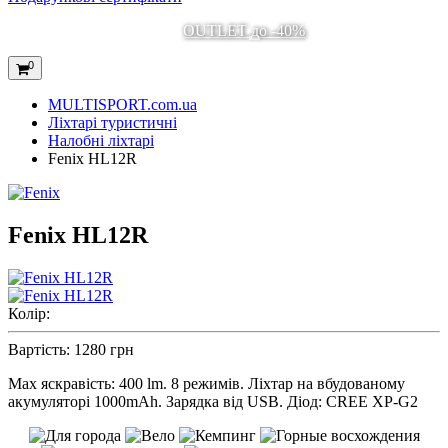
OUTLET до -40%
0
MULTISPORT.com.ua
Ліхтарі туристичні
Налобні ліхтарі
Fenix HL12R
Fenix HL12R
Колір:
Вартість:
1280 грн
Max яскравість: 400 lm. 8 режимів. Ліхтар на вбудованому
акумуляторі 1000mAh. Зарядка від USB. Діод: CREE XP-G2