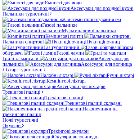
Ємності для води
Аксесуари для похідної кухні
Пальники туристичні
Системи приготування їжі
Газові пальники
Мультипаливні пальники
Кемпінгові плити
Пальники спиртові
Пічки щіпочниц
Газ туристичний
Газові
обігрівачі
Газові лампи
Грилі та мангали
Аксесуари для
пальників
Аксесуари для вогнища
Ліхтарі туристичні
Налобні ліхтарі
Ручні ліхтарі
Кемпінгові ліхтарі
Аксесуари для ліхтарів
Трекінгові палиці
Трекінгові палиці
Трекінгові палиці складані
Наконечники на
трекингові палиці
Ножі туристичні
Окуляри
Трекінгові окуляри
Окуляри велосипедні