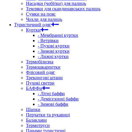
Насадки (чобітки) для палиць
Темляки для скандинавських палиць
Сумки на пояс
Чохли для палиць
Туристичний одяг
Куртки
- Мембранні куртки
- Ветрівки
- Пухові куртки
- Зимові куртки
- Лижні куртки
Термобілизна
Термошкарпетки
Флісовий одяг
Трекингові штани
Пухові светри
БАФФи
- Літні баффи
- Демісезонні баффи
- Зимові баффи
Шапки
Перчатки та рукавиці
Балаклави
Термотруси
Панами туристичні