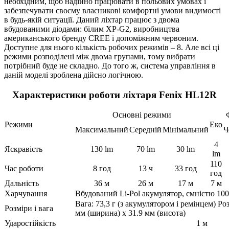
необхідним, щоб надійно працювати в польових умовах і
забезпечувати своєму власникові комфортні умови видимості
в будь-якій ситуації. Даний ліхтар працює з двома
вбудованими діодами: білим XP-G2, виробництва
американського бренду CREE і допоміжним червоним.
Доступне для нього кількість робочих режимів – 8. Але всі ці
режими розподілені між двома групами, тому вибрати
потрібний буде не складно. До того ж, система управління в
даній моделі зроблена дійсно логічною.
Характеристики роботи ліхтаря Fenix HL12R
Основні режими
Режими
Еко
Максимальний
Середній
Мінімальний
Ч
4
Яскравість
130 lm
70 lm
30 lm
lm
110
Час роботи
8 год
13 ч
33 год
год
Дальність
36 м
26 м
17 м
7 м
Харчування
Вбудований Li-Pol акумулятор, ємністю 10
Вага: 73,3 г (з акумулятором і ремінцем) Ро
Розміри і вага
мм (ширина) х 31.9 мм (висота)
Ударостійкість
1 м