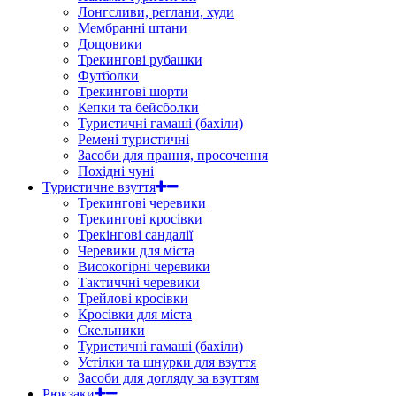
Лонгсливи, реглани, худи
Мембранні штани
Дощовики
Трекингові рубашки
Футболки
Трекингові шорти
Кепки та бейсболки
Туристичні гамаші (бахіли)
Ремені туристичні
Засоби для прання, просочення
Похідні чуні
Туристичне взуття
Трекингові черевики
Трекингові кросівки
Трекінгові сандалії
Черевики для міста
Високогірні черевики
Тактиччні черевики
Трейлові кросівки
Кросівки для міста
Скельники
Туристичні гамаші (бахіли)
Устілки та шнурки для взуття
Засоби для догляду за взуттям
Рюкзаки