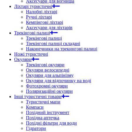
Аксесуари для вогнища
Ліхтарі туристичні
Налобні ліхтарі
Ручні ліхтарі
Кемпінгові ліхтарі
Аксесуари для ліхтарів
Трекінгові палиці
Трекінгові палиці
Трекінгові палиці складані
Наконечники на трекингові палиці
Ножі туристичні
Окуляри
Трекінгові окуляри
Окуляри велосипедні
Окуляри для альпінізму
Окуляри для відпочинку на воді
Фотохромні окуляри
Поляризаційні окуляри
Інші туристичні товари
Туристичні мапи
Компаси
Похідний інструмент
Похідна аптечка
Похідні фільтри для води
Гідратори