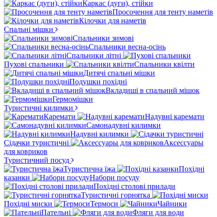
Каркас (дуги), стійки
Просочення для тенту наметів
Кілочки для наметів
Спальні мішки
Спальники зимові
Спальники весна-осінь
Спальники літні
Пухові спальники
Спальники квілти
Дитячі спальні мішки
Подушки похідні
Вкладиші в спальний мішок
Гермомішки
Туристичні килимки
Каремати
Надувні каремати
Самонадувні килимки
Надувні килимки
Сідачки туристичні
Аксессуары
для ковриков
Туристичний посуд
Туристична їжа
Похідні
казанки
Набори посуду
Похідні столові прилади
Туристичні горнятка
Похідні миски
Термоси
Чайники
Пательні
Фляги для води