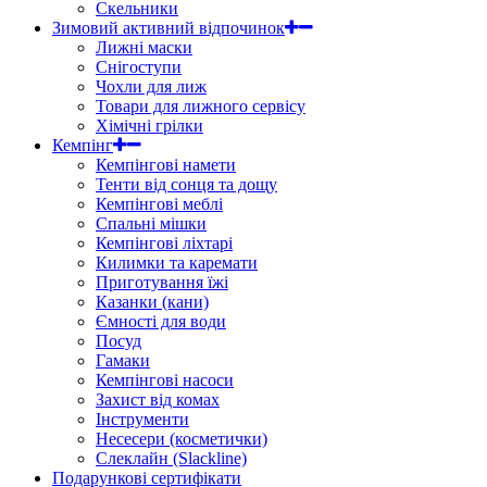
Скельники
Зимовий активний відпочинок
Лижні маски
Снігоступи
Чохли для лиж
Товари для лижного сервісу
Хімічні грілки
Кемпінг
Кемпінгові намети
Тенти від сонця та дощу
Кемпінгові меблі
Спальні мішки
Кемпінгові ліхтарі
Килимки та каремати
Приготування їжі
Казанки (кани)
Ємності для води
Посуд
Гамаки
Кемпінгові насоси
Захист від комах
Інструменти
Несесери (косметички)
Слеклайн (Slackline)
Подарункові сертифікати