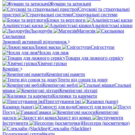
Жумари та затискачі
Спускові та страхувальні
пристрої
Страхувальні системи
Блоки та вертлюги
Альпіністські каски
Альпіністські кішки
Льодоруби
Магнезія
Скельники
Зимовий активний відпочинок
Лижні маски
Снігоступи
Чохли для лиж
Товари для лижного сервісу
Хімічні грілки
Кемпінг
Кемпінгові намети
Тенти від сонця та дощу
Кемпінгові меблі
Спальні
мішки
Кемпінгові ліхтарі
Килимки та каремати
Приготування їжі
Казанки (кани)
Ємності для води
Посуд
Гамаки
Кемпінгові
насоси
Захист від комах
Інструменти
Несесери (косметички)
Слеклайн (Slackline)
Подарункові сертифікати