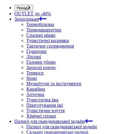
Назад
OUTLET до -40%
Захисникам
Термобілизна
Термошкарпетки
Спальні мішкі
Туристичні килимки
Тактичне спорядження
Гідратори
Ліхтарі
Головні убори
Захисні пончо
Термоси
Ножі
Мультітули та інструменти
Карабіни
Аптечки
Туристична їжа
Приготування їжі
Туристичне взуття
Хімічні грілки
Палиці для скандинавської ходьби
Палиці для скандинавської ходьби
Складні скандинавські палиці