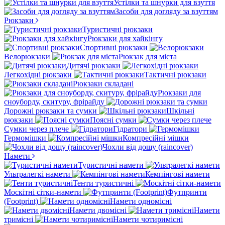
Устілки та шнурки для взуття
Засоби для догляду за взуттям
Рюкзаки
Туристичні рюкзаки
Рюкзаки для хайкінгу
Спортивні рюкзаки
Велорюкзаки
Рюкзак для міста
Дитячі рюкзаки
Легкохідні рюкзаки
Тактичні рюкзаки
Рюкзаки складані
Рюкзаки для
сноуборду, скитуру, фрірайду
Дорожні рюкзаки та сумки
Шкільні
рюкзаки
Поясні сумки
Сумки через плече
Гідратори
Гермомішки
Компресійні мішки
Чохли від дощу (raincover)
Намети
Туристичні намети
Ультралегкі намети
Кемпінгові намети
Тенти туристичні
Москітні сітки-намети
Футпринти
(Footprint)
Намети одномісні
Намети двомісні
Намети
тримісні
Намети чотиримісні