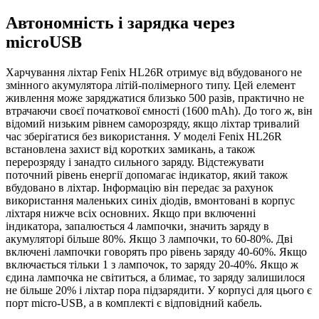
Автономність і зарядка через
microUSB
Харчування ліхтар Fenix HL26R отримує від вбудованого не
змінного акумулятора літій-полімерного типу. Цей елемент
живлення може заряджатися близько 500 разів, практично не
втрачаючи своєї початкової ємності (1600 mAh). До того ж, він
відомий низьким рівнем саморозряду, якщо ліхтар тривалий
час зберігатися без використання. У моделі Fenix HL26R
встановлена захист від коротких замикань, а також
перерозряду і занадто сильного заряду. Відстежувати
поточний рівень енергії допомагає індикатор, який також
вбудовано в ліхтар. Інформацію він передає за рахунок
використання маленьких синіх діодів, вмонтовані в корпус
ліхтаря нижче всіх основних. Якщо при включенні
індикатора, запалюється 4 лампочки, значить заряду в
акумуляторі більше 80%. Якщо 3 лампочки, то 60-80%. Дві
включені лампочки говорять про рівень заряду 40-60%. Якщо
включається тільки 1 з лампочок, то заряду 20-40%. Якщо ж
єдина лампочка не світиться, а блимає, то заряду залишилося
не більше 20% і ліхтар пора підзарядити. У корпусі для цього є
порт micro-USB, а в комплекті є відповідний кабель.