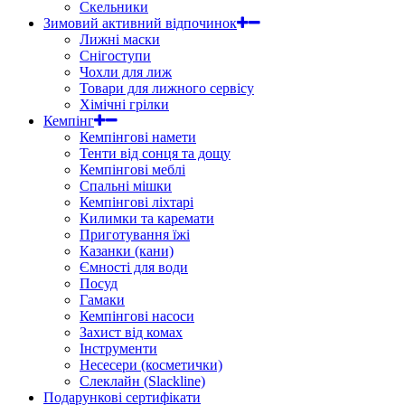
Скельники
Зимовий активний відпочинок
Лижні маски
Снігоступи
Чохли для лиж
Товари для лижного сервісу
Хімічні грілки
Кемпінг
Кемпінгові намети
Тенти від сонця та дощу
Кемпінгові меблі
Спальні мішки
Кемпінгові ліхтарі
Килимки та каремати
Приготування їжі
Казанки (кани)
Ємності для води
Посуд
Гамаки
Кемпінгові насоси
Захист від комах
Інструменти
Несесери (косметички)
Слеклайн (Slackline)
Подарункові сертифікати