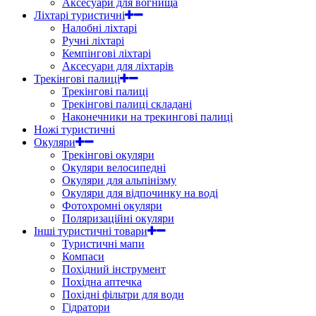
Аксесуари для вогнища
Ліхтарі туристичні
Налобні ліхтарі
Ручні ліхтарі
Кемпінгові ліхтарі
Аксесуари для ліхтарів
Трекінгові палиці
Трекінгові палиці
Трекінгові палиці складані
Наконечники на трекингові палиці
Ножі туристичні
Окуляри
Трекінгові окуляри
Окуляри велосипедні
Окуляри для альпінізму
Окуляри для відпочинку на воді
Фотохромні окуляри
Поляризаційні окуляри
Інші туристичні товари
Туристичні мапи
Компаси
Похідний інструмент
Похідна аптечка
Похідні фільтри для води
Гідратори