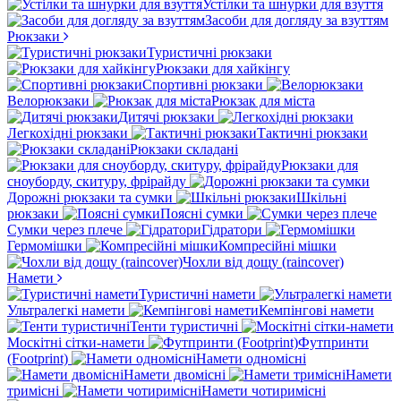
Устілки та шнурки для взуття
Засоби для догляду за взуттям
Рюкзаки
Туристичні рюкзаки
Рюкзаки для хайкінгу
Спортивні рюкзаки
Велорюкзаки
Рюкзак для міста
Дитячі рюкзаки
Легкохідні рюкзаки
Тактичні рюкзаки
Рюкзаки складані
Рюкзаки для
сноуборду, скитуру, фрірайду
Дорожні рюкзаки та сумки
Шкільні
рюкзаки
Поясні сумки
Сумки через плече
Гідратори
Гермомішки
Компресійні мішки
Чохли від дощу (raincover)
Намети
Туристичні намети
Ультралегкі намети
Кемпінгові намети
Тенти туристичні
Москітні сітки-намети
Футпринти
(Footprint)
Намети одномісні
Намети двомісні
Намети
тримісні
Намети чотиримісні