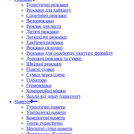
Туристичні рюкзаки
Рюкзаки для хайкінгу
Спортивні рюкзаки
Велорюкзаки
Рюкзак для міста
Дитячі рюкзаки
Легкохідні рюкзаки
Тактичні рюкзаки
Рюкзаки складані
Рюкзаки для сноуборду, скитуру, фрірайду
Дорожні рюкзаки та сумки
Шкільні рюкзаки
Поясні сумки
Сумки через плече
Гідратори
Гермомішки
Компресійні мішки
Чохли від дощу (raincover)
Намети
Туристичні намети
Ультралегкі намети
Кемпінгові намети
Тенти туристичні
Москітні сітки-намети
Футпринти (Footprint)