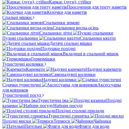
Каркас (дуги), стійки
Просочення для тенту наметів
Кілочки для наметів
Спальні мішки
Спальники зимові
Спальники весна-осінь
Спальники літні
Пухові спальники
Спальники квілти
Дитячі спальні мішки
Подушки похідні
Вкладиші в спальний мішок
Гермомішки
Туристичні килимки
Каремати
Надувні каремати
Самонадувні килимки
Надувні килимки
Сідачки туристичні
Аксессуары
для ковриков
Туристичний посуд
Туристична їжа
Похідні
казанки
Набори посуду
Похідні столові прилади
Туристичні горнятка
Похідні миски
Термоси
Чайники
Пательні
Фляги для води