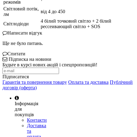
режимів
Світловий потік,
від 4 до 450
лм
4 білий точковий світло + 2 білий
Світлодіоди
рессеивающий світло + SOS
Написати відгук
Ще не було питань.
Спитати
Підписка на новини
Будьте в курсі нових акцій і спецпропозицій!
Підписатися
Гарантія та повернення товару
Оплата та доставка
Публічний
договір (оферта)
Інформація
для
покупців
Контакти
Доставка
та
оплата