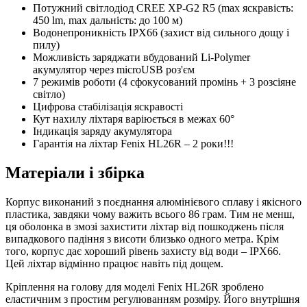
Потужний світлодіод CREE XP-G2 R5 (max яскравість:
450 lm, max дальність: до 100 м)
Водонепроникність IPX66 (захист від сильного дощу і
пилу)
Можливість заряджати вбудований Li-Polymer
акумулятор через microUSB роз'єм
7 режимів роботи (4 сфокусований промінь + 3 розсіяне
світло)
Цифрова стабілізація яскравості
Кут нахилу ліхтаря варіюється в межах 60°
Індикація заряду акумулятора
Гарантія на ліхтар Fenix HL26R – 2 роки!!!
Матеріали і збірка
Корпус виконаний з поєднання алюмінієвого сплаву і якісного
пластика, завдяки чому важить всього 86 грам. Тим не менш,
ця оболонка в змозі захистити ліхтар від пошкоджень після
випадкового падіння з висоти близько одного метра. Крім
того, корпус дає хороший рівень захисту від води – IPX66.
Цей ліхтар відмінно працює навіть під дощем.
Кріплення на голову для моделі Fenix HL26R зроблено
еластичним з простим регулюванням розміру. Його внутрішня