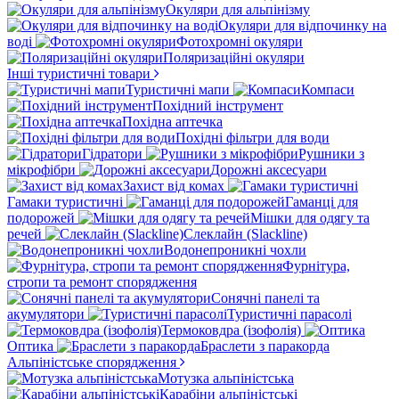
Окуляри для альпінізму
Окуляри для відпочинку на
воді
Фотохромні окуляри
Поляризаційні окуляри
Інші туристичні товари
Туристичні мапи
Компаси
Похідний інструмент
Похідна аптечка
Похідні фільтри для води
Гідратори
Рушники з
мікрофібри
Дорожні аксесуари
Захист від комах
Гамаки туристичні
Гаманці для
подорожей
Мішки для одягу та
речей
Слеклайн (Slackline)
Водонепроникні чохли
Фурнітура,
стропи та ремонт спорядження
Сонячні панелі та
акумулятори
Туристичні парасолі
Термоковдра (ізофолія)
Оптика
Браслети з паракорда
Альпіністське спорядження
Мотузка альпіністська
Карабіни альпіністські