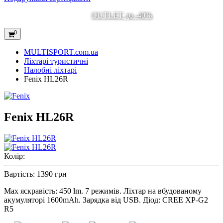
OUTLET до -40%
0
MULTISPORT.com.ua
Ліхтарі туристичні
Налобні ліхтарі
Fenix HL26R
Fenix HL26R
Колір:
Вартість:
1390 грн
Max яскравість: 450 lm. 7 режимів. Ліхтар на вбудованому
акумуляторі 1600mAh. Зарядка від USB. Діод: CREE XP-G2
R5