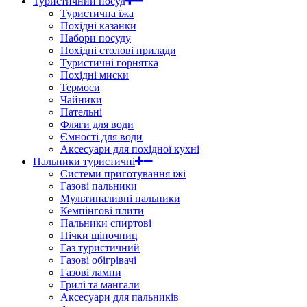
Туристичний посуд
Туристична їжа
Похідні казанки
Набори посуду
Похідні столові прилади
Туристичні горнятка
Похідні миски
Термоси
Чайники
Пательні
Фляги для води
Ємності для води
Аксесуари для похідної кухні
Пальники туристичні
Системи приготування їжі
Газові пальники
Мультипаливні пальники
Кемпінгові плити
Пальники спиртові
Пічки щіпочниц
Газ туристичний
Газові обігрівачі
Газові лампи
Грилі та мангали
Аксесуари для пальників