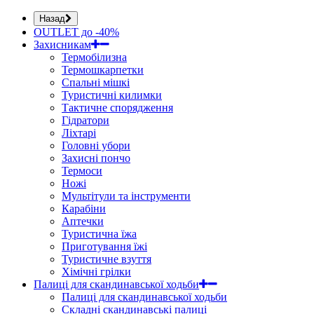
Назад
OUTLET до -40%
Захисникам
Термобілизна
Термошкарпетки
Спальні мішкі
Туристичні килимки
Тактичне спорядження
Гідратори
Ліхтарі
Головні убори
Захисні пончо
Термоси
Ножі
Мультітули та інструменти
Карабіни
Аптечки
Туристична їжа
Приготування їжі
Туристичне взуття
Хімічні грілки
Палиці для скандинавської ходьби
Палиці для скандинавської ходьби
Складні скандинавські палиці