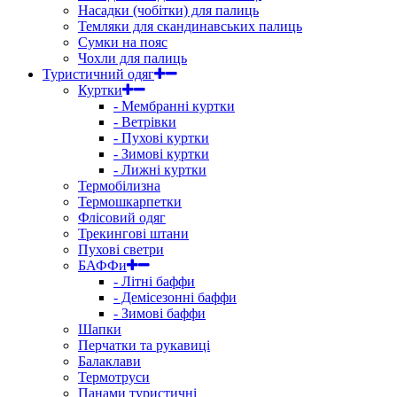
Насадки (чобітки) для палиць
Темляки для скандинавських палиць
Сумки на пояс
Чохли для палиць
Туристичний одяг
Куртки
- Мембранні куртки
- Ветрівки
- Пухові куртки
- Зимові куртки
- Лижні куртки
Термобілизна
Термошкарпетки
Флісовий одяг
Трекингові штани
Пухові светри
БАФФи
- Літні баффи
- Демісезонні баффи
- Зимові баффи
Шапки
Перчатки та рукавиці
Балаклави
Термотруси
Панами туристичні