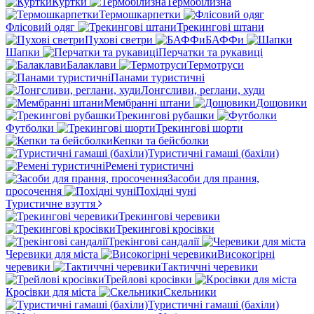
Куртки
Термобілизна
Термошкарпетки
Флісовий одяг
Трекингові штани
Пухові светри
БАФФи
Шапки
Перчатки та рукавиці
Балаклави
Термотруси
Панами туристичні
Лонгсливи, реглани, худи
Мембранні штани
Дощовики
Трекингові рубашки
Футболки
Трекингові шорти
Кепки та бейсболки
Туристичні гамаші (бахіли)
Ремені туристичні
Засоби для прання,
просочення
Похідні чуні
Туристичне взуття
Трекингові черевики
Трекингові кросівки
Трекінгові сандалії
Черевики для міста
Високогірні
черевики
Тактиччні черевики
Трейлові кросівки
Кросівки для міста
Скельники
Туристичні гамаші (бахіли)