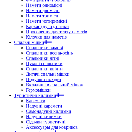
Намети одномісні
Намети двомісні
Намети тримісні
Намети чотиримісні
Каркас (дуги), стійки
Просочення для тенту наметів
Кілочки для наметів
Спальні мішки
Спальники зимові
Спальники весна-осінь
Спальники літні
Пухові спальники
Спальники квілти
Дитячі спальні мішки
Подушки похідні
Вкладиші в спальний мішок
Гермомішки
Туристичні килимки
Каремати
Надувні каремати
Самонадувні килимки
Надувні килимки
Сідачки туристичні
Аксессуары для ковриков