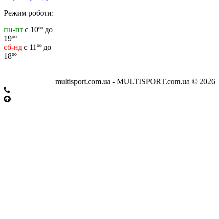
Режим роботи:
пн-пт
с 10ºº до
19ºº
сб-нд
с 11ºº до
18ºº
multisport.com.ua - MULTISPORT.com.ua © 2026