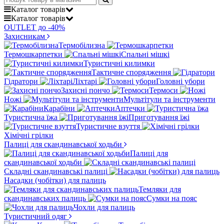
Каталог
товарів
Каталог
товарів
OUTLET до -40%
Захисникам
Термобілизна
Термошкарпетки
Спальні мішкі
Туристичні килимки
Тактичне спорядження
Гідратори
Ліхтарі
Головні убори
Захисні пончо
Термоси
Ножі
Мультітули та інструменти
Карабіни
Аптечки
Туристична їжа
Приготування їжі
Туристичне взуття
Хімічні грілки
Палиці для скандинавської ходьби
Палиці для
скандинавської ходьби
Складні скандинавські палиці
Насадки (чобітки) для палиць
Темляки для
скандинавських палиць
Сумки на пояс
Чохли для палиць
Туристичний одяг