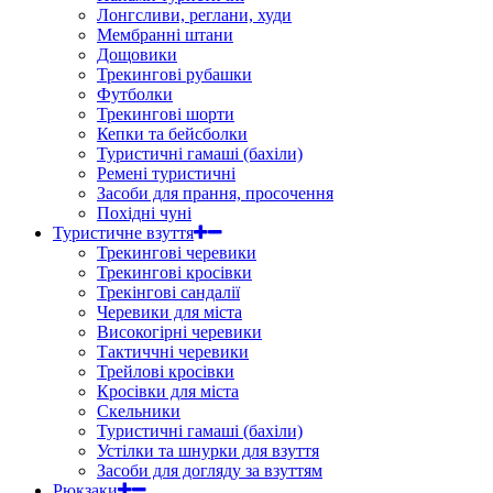
Лонгсливи, реглани, худи
Мембранні штани
Дощовики
Трекингові рубашки
Футболки
Трекингові шорти
Кепки та бейсболки
Туристичні гамаші (бахіли)
Ремені туристичні
Засоби для прання, просочення
Похідні чуні
Туристичне взуття
Трекингові черевики
Трекингові кросівки
Трекінгові сандалії
Черевики для міста
Високогірні черевики
Тактиччні черевики
Трейлові кросівки
Кросівки для міста
Скельники
Туристичні гамаші (бахіли)
Устілки та шнурки для взуття
Засоби для догляду за взуттям
Рюкзаки