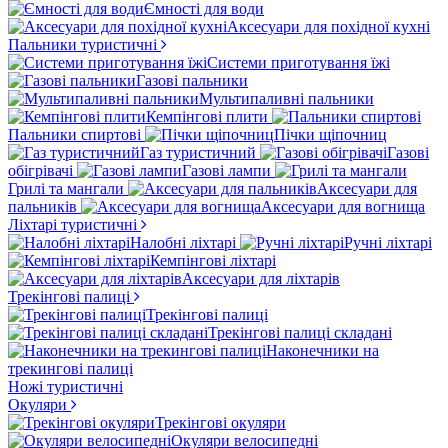
Ємності для води
Аксесуари для похідної кухні
Пальники туристичні
Системи приготування їжі
Газові пальники
Мультипаливні пальники
Кемпінгові плити
Пальники спиртові
Пічки щіпочниц
Газ туристичний
Газові
обігрівачі
Газові лампи
Грилі та мангали
Аксесуари для
пальників
Аксесуари для вогнища
Ліхтарі туристичні
Налобні ліхтарі
Ручні ліхтарі
Кемпінгові ліхтарі
Аксесуари для ліхтарів
Трекінгові палиці
Трекінгові палиці
Трекінгові палиці складані
Наконечники на
трекингові палиці
Ножі туристичні
Окуляри
Трекінгові окуляри
Окуляри велосипедні