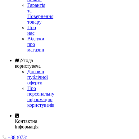
Гарантія
та
Повернення
товару
Про
нас
Відгуки
про
магазин
Угода
користувача
Договір
публічної
оферти
Про
персональну
інформацію
користувачів
Контактна
інформація
+38 (073)