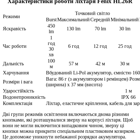
Характеристики роботи ліхтаря Fenix HL26R
Точковий світло
Режими
Burst
Максимальний
Середній
Мінімальний
450
Яскравість
130 lm
70 lm
30 lm
lm
1
год
Час роботи
6 год
12 год
25 год
30
хв
100
Дальність
57 м
42 м
30 м
м
Харчування
Вбудований Li-Pol акумулятор, ємністю 16
Вага: 86 г (з акумулятором і ремінцем) Роз
Розміри і вага
(ширина) х 37 мм (висота)
Ударостійкість
1 м
Водонепроникність
IPX 66
Комплектація
Ліхтар, еластичне кріплення, кабель для за
Дві групи режимів освітлення включаються двома різними
кнопками, які розташувалися зверху на корпусі ліхтаря. Щоб
вони не могли включитися випадковим чином, зверху ці
кнопки можна прикрити спеціальним пластиковим козирком.
Це допоможе уникнути небажаної розрядки акумулятора.