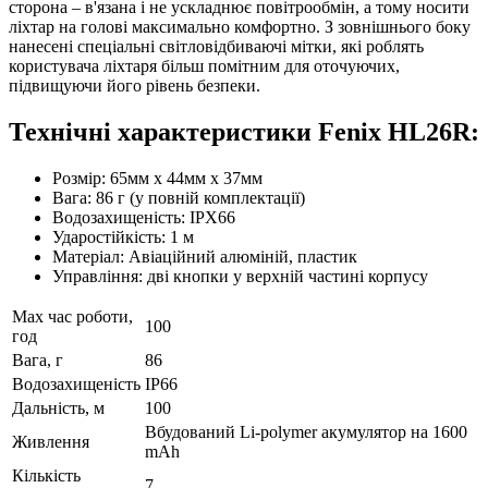
сторона – в'язана і не ускладнює повітрообмін, а тому носити
ліхтар на голові максимально комфортно. З зовнішнього боку
нанесені спеціальні світловідбиваючі мітки, які роблять
користувача ліхтаря більш помітним для оточуючих,
підвищуючи його рівень безпеки.
Технічні характеристики Fenix HL26R:
Розмір: 65мм х 44мм х 37мм
Вага: 86 г (у повній комплектації)
Водозахищеність: IPX66
Ударостійкість: 1 м
Матеріал: Авіаційний алюміній, пластик
Управління: дві кнопки у верхній частині корпусу
Max час роботи,
100
год
Вага, г
86
Водозахищеність
IP66
Дальність, м
100
Вбудований Li-polymer акумулятор на 1600
Живлення
mAh
Кількість
7