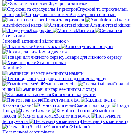
Жумари та затискачі
Спускові та страхувальні
пристрої
Страхувальні системи
Блоки та вертлюги
Альпіністські каски
Альпіністські кішки
Льодоруби
Магнезія
Скельники
Зимовий активний відпочинок
Лижні маски
Снігоступи
Чохли для лиж
Товари для лижного сервісу
Хімічні грілки
Кемпінг
Кемпінгові намети
Тенти від сонця та дощу
Кемпінгові меблі
Спальні
мішки
Кемпінгові ліхтарі
Килимки та каремати
Приготування їжі
Казанки (кани)
Ємності для води
Посуд
Гамаки
Кемпінгові
насоси
Захист від комах
Інструменти
Несесери (косметички)
Слеклайн (Slackline)
Подарункові сертифікати