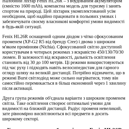
Налобний ліхтар Fenix HL26R – з вбудованим акумулятором
(ємністю 1600 mAh), компактна модель для туризму і занять
спортом на природі. Цей ліхтарик укомплектований усім
необхідним, щоб надійно працювати в польових умовах і
забезпечувати своєму власникові комфортні умови видимості
в будь-якій ситуації.
Fenix HL26R оснащений одним діодом з чітко сфокусованим
променем (XP-G2 R5 від бренду Cree) і двома з широким
м'яким промінням (Nichia). Сфокусований світло доступний
користувачам в чотирьох режимах з яскравістю 450/130/70/30
люмен. В залежності від яскравості, дальність освітлення
становить від 30 до 100 метрів. Ці режими використовуються
під час руху і підходять навіть велосипедистам для гарного
огляду шляху на великій дистанції. Потрібно відзначити, що в
режимі Burst світлодіод може сильно нагріватися, тому він
самостійно перемикається в більш економний через 1 хвилину
після активації.
Друга група режимів об'єднала варіанти з широким променем
світла. Таке освітлення створює оптимальні умови для
видимості на ближній дистанції. Радіус променя невеликий,
зате рівномірно висвітлюються всі предмети в досить
широкому секторі.