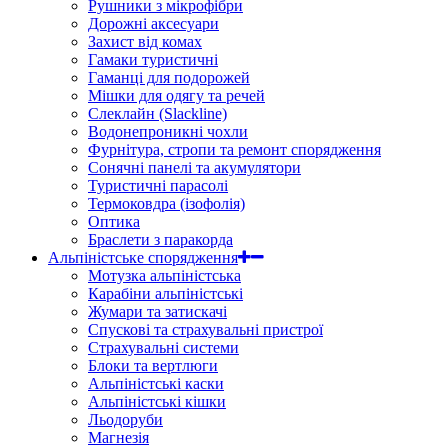
Рушники з мікрофібри
Дорожні аксесуари
Захист від комах
Гамаки туристичні
Гаманці для подорожей
Мішки для одягу та речей
Слеклайн (Slackline)
Водонепроникні чохли
Фурнітура, стропи та ремонт спорядження
Сонячні панелі та акумулятори
Туристичні парасолі
Термоковдра (ізофолія)
Оптика
Браслети з паракорда
Альпіністське спорядження
Мотузка альпіністська
Карабіни альпіністські
Жумари та затискачі
Спускові та страхувальні пристрої
Страхувальні системи
Блоки та вертлюги
Альпіністські каски
Альпіністські кішки
Льодоруби
Магнезія