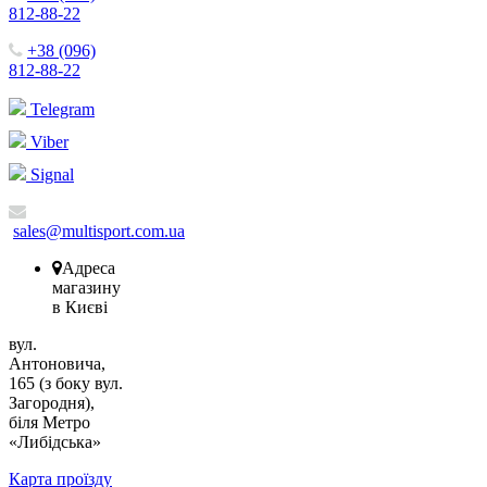
812-88-22
+38 (096)
812-88-22
Telegram
Viber
Signal
sales@multisport.com.ua
Адреса
магазину
в Києві
вул.
Антоновича,
165 (з боку вул.
Загородня),
біля Метро
«Либідська»
Карта проїзду