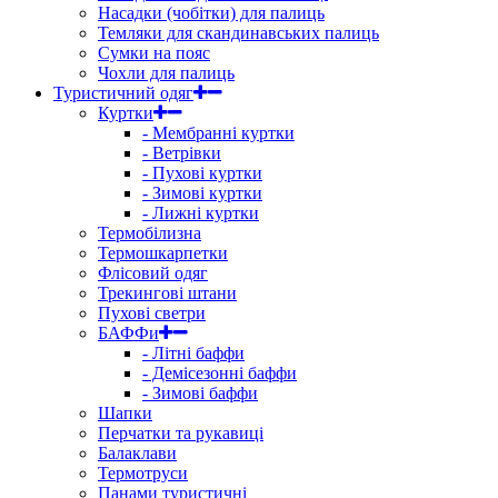
Насадки (чобітки) для палиць
Темляки для скандинавських палиць
Сумки на пояс
Чохли для палиць
Туристичний одяг
Куртки
- Мембранні куртки
- Ветрівки
- Пухові куртки
- Зимові куртки
- Лижні куртки
Термобілизна
Термошкарпетки
Флісовий одяг
Трекингові штани
Пухові светри
БАФФи
- Літні баффи
- Демісезонні баффи
- Зимові баффи
Шапки
Перчатки та рукавиці
Балаклави
Термотруси
Панами туристичні