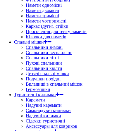
Намети одномісні
Намети двомісні
Намети тримісні
Намети чотиримісні
Каркас (дуги), стійки
Просочення для тенту наметів
Кілочки для наметів
Спальні мішки
Спальники зимові
Спальники весна-осінь
Спальники літні
Пухові спальники
Спальники квілти
Дитячі спальні мішки
Подушки похідні
Вкладиші в спальний мішок
Гермомішки
Туристичні килимки
Каремати
Надувні каремати
Самонадувні килимки
Надувні килимки
Сідачки туристичні
Аксессуары для ковриков