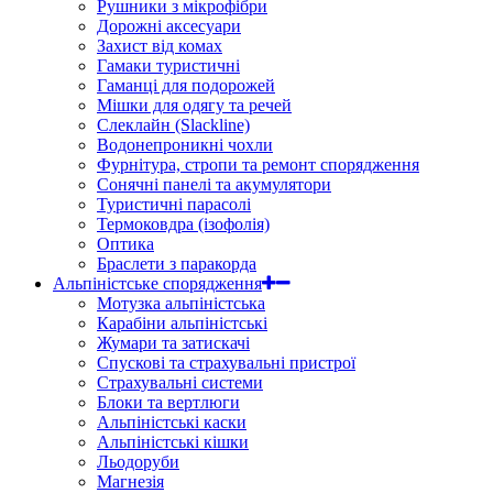
Рушники з мікрофібри
Дорожні аксесуари
Захист від комах
Гамаки туристичні
Гаманці для подорожей
Мішки для одягу та речей
Слеклайн (Slackline)
Водонепроникні чохли
Фурнітура, стропи та ремонт спорядження
Сонячні панелі та акумулятори
Туристичні парасолі
Термоковдра (ізофолія)
Оптика
Браслети з паракорда
Альпіністське спорядження
Мотузка альпіністська
Карабіни альпіністські
Жумари та затискачі
Спускові та страхувальні пристрої
Страхувальні системи
Блоки та вертлюги
Альпіністські каски
Альпіністські кішки
Льодоруби
Магнезія