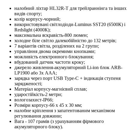
налобний ліхтар HL32R-T для трейлраннінга та інших
видів спорту;
колір корпусу-чорний;
використовувані світлодіоди-Luminus SST20 (6500К) і
Redslight (4000К);
максимальна яскравість-800 люмен;
холодне біле світло далекобійністю до 132 метрів;
7 варіантів світла, розділених на 2 групи;
управління двома окремими кнопками;
можливість електронного блокування;
вбудований датчик частоти кроку;
джерело живлення-акумуляторний Li-ion блок ARB-
LP1900 або 3х ААА;
зарядка через порт USB Type-C + індикація ступеня
зарядженості;
Матеріал корпусу-магнієвий сплав;
ударостійкість-2 метри;
вологозахист-IP66;
Розміри корпусу-66 х 45 х 30 мм;
налобне кріплення з запатентованим механізмом
регулювання довжини;
Вага - 107 грамів (з урахуванням фірмового
акумуляторного блоку).