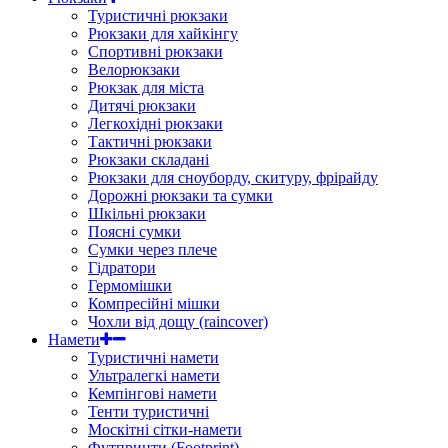
Туристичні рюкзаки
Рюкзаки для хайкінгу
Спортивні рюкзаки
Велорюкзаки
Рюкзак для міста
Дитячі рюкзаки
Легкохідні рюкзаки
Тактичні рюкзаки
Рюкзаки складані
Рюкзаки для сноуборду, скитуру, фрірайду
Дорожні рюкзаки та сумки
Шкільні рюкзаки
Поясні сумки
Сумки через плече
Гідратори
Гермомішки
Компресійні мішки
Чохли від дощу (raincover)
Намети
Туристичні намети
Ультралегкі намети
Кемпінгові намети
Тенти туристичні
Москітні сітки-намети
Футпринти (Footprint)