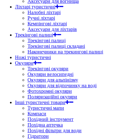
Аксесуари для вогнища
Ліхтарі туристичні
Налобні ліхтарі
Ручні ліхтарі
Кемпінгові ліхтарі
Аксесуари для ліхтарів
Трекінгові палиці
Трекінгові палиці
Трекінгові палиці складані
Наконечники на трекингові палиці
Ножі туристичні
Окуляри
Трекінгові окуляри
Окуляри велосипедні
Окуляри для альпінізму
Окуляри для відпочинку на воді
Фотохромні окуляри
Поляризаційні окуляри
Інші туристичні товари
Туристичні мапи
Компаси
Похідний інструмент
Похідна аптечка
Похідні фільтри для води
Гідратори