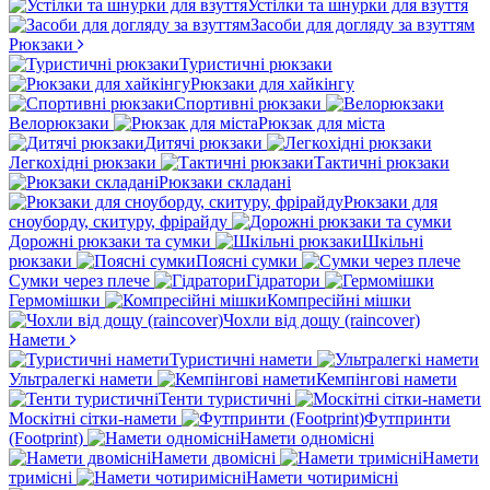
Устілки та шнурки для взуття
Засоби для догляду за взуттям
Рюкзаки
Туристичні рюкзаки
Рюкзаки для хайкінгу
Спортивні рюкзаки
Велорюкзаки
Рюкзак для міста
Дитячі рюкзаки
Легкохідні рюкзаки
Тактичні рюкзаки
Рюкзаки складані
Рюкзаки для
сноуборду, скитуру, фрірайду
Дорожні рюкзаки та сумки
Шкільні
рюкзаки
Поясні сумки
Сумки через плече
Гідратори
Гермомішки
Компресійні мішки
Чохли від дощу (raincover)
Намети
Туристичні намети
Ультралегкі намети
Кемпінгові намети
Тенти туристичні
Москітні сітки-намети
Футпринти
(Footprint)
Намети одномісні
Намети двомісні
Намети
тримісні
Намети чотиримісні