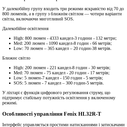
У далекобійну групу входить три режими яскравістю від 70 до
800 люменів, а в групу з ближнім світлом — чотири варіанти
світла, включаючи миготливий SOS.
Далекобійне освітлення
High: 800 люмен - 4333 кандел-3 години - 132 метри;
Med: 200 люмен - 1090 кандел-8 годин - 66 метрів;
Low: 70 люмен – 365 кандел – 20 годин-38 метрів.
Ближнє світло
High: 200 люмен - 221 кандел-8 годин - 30 метрів;
Med: 70 люмен - 75 кандел - 20 годин - 17 метрів;
Low: 5 люмен-7 кандел - 150 годин - 5 метрів;
SOS: 5 люмен - 7 кандел – 300 годин-5 метрів.
У ліхтарі є функція цифрового регулювання струму, що
підтримує стабільну потужність освітлення у включеному
режимі.
Особливості управління Fenix HL32R-T
Інтерфейс управляється простими натисканнями і затискачами