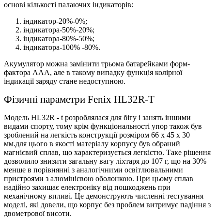
основі кількості палаючих індикаторів:
індикатор-20%-0%;
індикатора-50%-20%;
індикатора-80%-50%;
індикатора-100% -80%.
Акумулятор можна замінити трьома батарейками форм-
фактора ААА, але в такому випадку функція колірної
індикації заряду стане недоступною.
Фізичні параметри Fenix HL32R-T
Модель HL32R - t розроблялася для бігу і занять іншими
видами спорту, тому крім функціональності упор також був
зроблений на легкість конструкції розміром 66 х 45 х 30
мм.для цього в якості матеріалу корпусу був обраний
магнієвий сплав, що характеризується легкістю. Таке рішення
дозволило знизити загальну вагу ліхтаря до 107 г, що на 30%
менше в порівнянні з аналогічними освітлювальними
пристроями з алюмінієвою оболонкою. При цьому сплав
надійно захищає електроніку від пошкоджень при
механічному впливі. Це демонструють численні тестування
моделі, які довели, що корпус без проблем витримує падіння з
двометрової висоти.