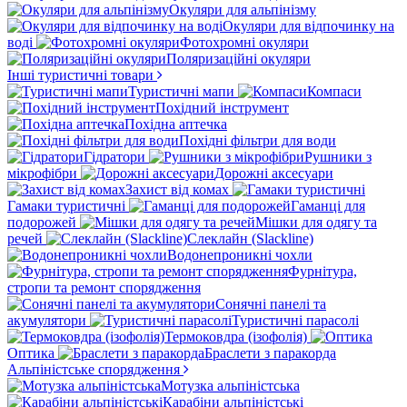
Окуляри для альпінізму
Окуляри для відпочинку на
воді
Фотохромні окуляри
Поляризаційні окуляри
Інші туристичні товари
Туристичні мапи
Компаси
Похідний інструмент
Похідна аптечка
Похідні фільтри для води
Гідратори
Рушники з
мікрофібри
Дорожні аксесуари
Захист від комах
Гамаки туристичні
Гаманці для
подорожей
Мішки для одягу та
речей
Слеклайн (Slackline)
Водонепроникні чохли
Фурнітура,
стропи та ремонт спорядження
Сонячні панелі та
акумулятори
Туристичні парасолі
Термоковдра (ізофолія)
Оптика
Браслети з паракорда
Альпіністське спорядження
Мотузка альпіністська
Карабіни альпіністські