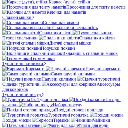
Каркас (дуги), стійки
Просочення для тенту наметів
Кілочки для наметів
Спальні мішки
Спальники зимові
Спальники весна-осінь
Спальники літні
Пухові спальники
Спальники квілти
Дитячі спальні мішки
Подушки похідні
Вкладиші в спальний мішок
Гермомішки
Туристичні килимки
Каремати
Надувні каремати
Самонадувні килимки
Надувні килимки
Сідачки туристичні
Аксессуары
для ковриков
Туристичний посуд
Туристична їжа
Похідні
казанки
Набори посуду
Похідні столові прилади
Туристичні горнятка
Похідні миски
Термоси
Чайники
Пательні
Фляги для води