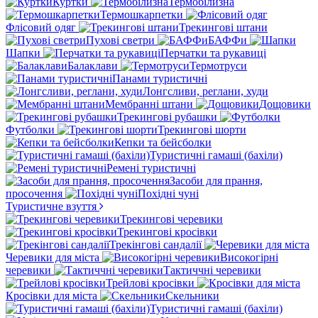
Куртки
Термобілизна
Термошкарпетки
Флісовий одяг
Трекингові штани
Пухові светри
БАФФи
Шапки
Перчатки та рукавиці
Балаклави
Термотруси
Панами туристичні
Лонгсливи, реглани, худи
Мембранні штани
Дощовики
Трекингові рубашки
Футболки
Трекингові шорти
Кепки та бейсболки
Туристичні гамаші (бахіли)
Ремені туристичні
Засоби для прання,
просочення
Похідні чуні
Туристичне взуття
Трекингові черевики
Трекингові кросівки
Трекінгові сандалії
Черевики для міста
Високогірні
черевики
Тактиччні черевики
Трейлові кросівки
Кросівки для міста
Скельники
Туристичні гамаші (бахіли)