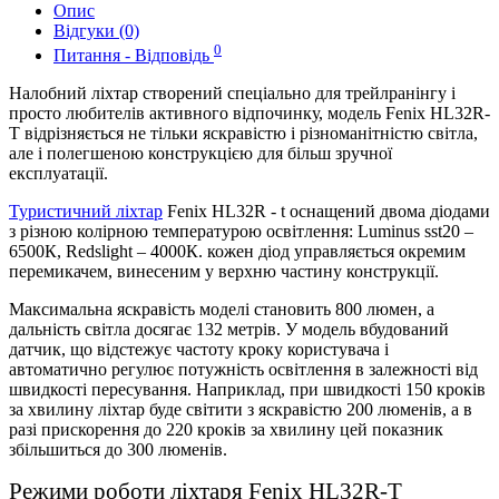
Опис
Відгуки (0)
0
Питання - Відповідь
Налобний ліхтар створений спеціально для трейлранінгу і
просто любителів активного відпочинку, модель Fenix HL32R-
T відрізняється не тільки яскравістю і різноманітністю світла,
але і полегшеною конструкцією для більш зручної
експлуатації.
Туристичний ліхтар
Fenix HL32R - t оснащений двома діодами
з різною колірною температурою освітлення: Luminus sst20 –
6500К, Redslight – 4000К. кожен діод управляється окремим
перемикачем, винесеним у верхню частину конструкції.
Максимальна яскравість моделі становить 800 люмен, а
дальність світла досягає 132 метрів. У модель вбудований
датчик, що відстежує частоту кроку користувача і
автоматично регулює потужність освітлення в залежності від
швидкості пересування. Наприклад, при швидкості 150 кроків
за хвилину ліхтар буде світити з яскравістю 200 люменів, а в
разі прискорення до 220 кроків за хвилину цей показник
збільшиться до 300 люменів.
Режими роботи ліхтаря Fenix HL32R-T