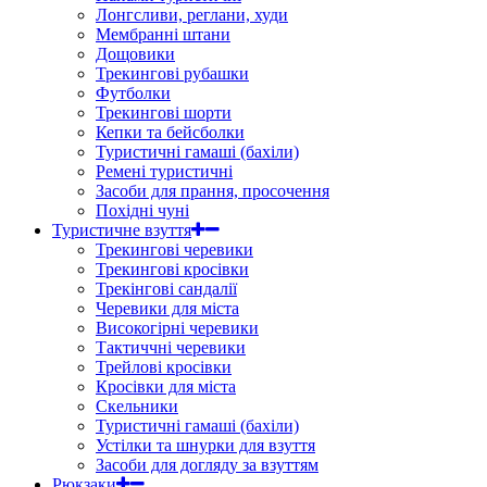
Лонгсливи, реглани, худи
Мембранні штани
Дощовики
Трекингові рубашки
Футболки
Трекингові шорти
Кепки та бейсболки
Туристичні гамаші (бахіли)
Ремені туристичні
Засоби для прання, просочення
Похідні чуні
Туристичне взуття
Трекингові черевики
Трекингові кросівки
Трекінгові сандалії
Черевики для міста
Високогірні черевики
Тактиччні черевики
Трейлові кросівки
Кросівки для міста
Скельники
Туристичні гамаші (бахіли)
Устілки та шнурки для взуття
Засоби для догляду за взуттям
Рюкзаки