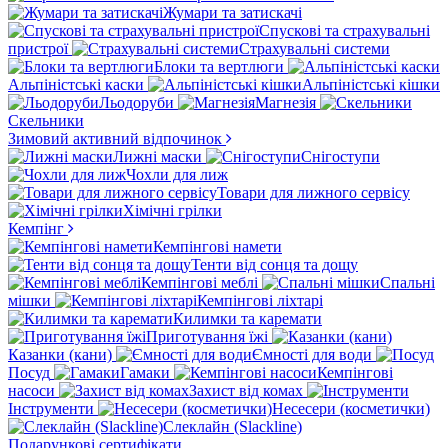
Жумари та затискачі
Спускові та страхувальні
пристрої
Страхувальні системи
Блоки та вертлюги
Альпіністські каски
Альпіністські кішки
Льодоруби
Магнезія
Скельники
Зимовий активний відпочинок
Лижні маски
Снігоступи
Чохли для лиж
Товари для лижного сервісу
Хімічні грілки
Кемпінг
Кемпінгові намети
Тенти від сонця та дощу
Кемпінгові меблі
Спальні
мішки
Кемпінгові ліхтарі
Килимки та каремати
Приготування їжі
Казанки (кани)
Ємності для води
Посуд
Гамаки
Кемпінгові
насоси
Захист від комах
Інструменти
Несесери (косметички)
Слеклайн (Slackline)
Подарункові сертифікати