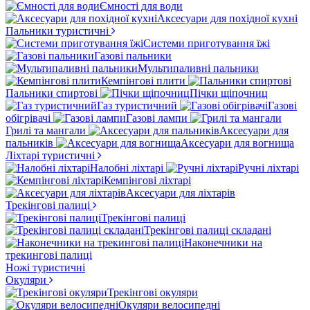
Ємності для води
Аксесуари для похідної кухні
Пальники туристичні
Системи приготування їжі
Газові пальники
Мультипаливні пальники
Кемпінгові плити
Пальники спиртові
Пічки щіпочниц
Газ туристичний
Газові
обігрівачі
Газові лампи
Грилі та мангали
Аксесуари для
пальників
Аксесуари для вогнища
Ліхтарі туристичні
Налобні ліхтарі
Ручні ліхтарі
Кемпінгові ліхтарі
Аксесуари для ліхтарів
Трекінгові палиці
Трекінгові палиці
Трекінгові палиці складані
Наконечники на
трекингові палиці
Ножі туристичні
Окуляри
Трекінгові окуляри
Окуляри велосипедні