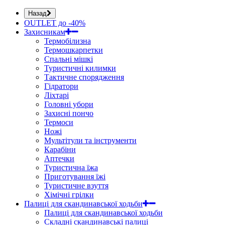
Назад
OUTLET до -40%
Захисникам
Термобілизна
Термошкарпетки
Спальні мішкі
Туристичні килимки
Тактичне спорядження
Гідратори
Ліхтарі
Головні убори
Захисні пончо
Термоси
Ножі
Мультітули та інструменти
Карабіни
Аптечки
Туристична їжа
Приготування їжі
Туристичне взуття
Хімічні грілки
Палиці для скандинавської ходьби
Палиці для скандинавської ходьби
Складні скандинавські палиці