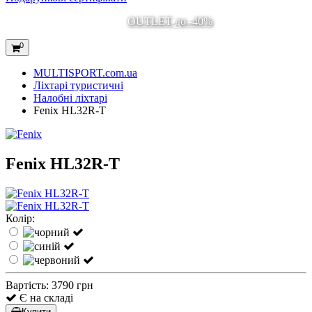
OUTLET до -40%
0
MULTISPORT.com.ua
Ліхтарі туристичні
Налобні ліхтарі
Fenix HL32R-T
Fenix HL32R-T
Колір:
Вартість:
3790 грн
Є на складі
Купити