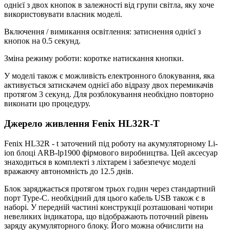
однієї з двох кнопок в залежності від групи світла, яку хоче
використовувати власник моделі.
Включення / вимикання освітлення: затиснення однієї з
кнопок на 0.5 секунд.
Зміна режиму роботи: коротке натискання кнопки.
У моделі також є можливість електронного блокування, яка
активується затискачем однієї або відразу двох перемикачів
протягом 3 секунд. Для розблокування необхідно повторно
виконати цю процедуру.
Джерело живлення Fenix HL32R-T
Fenix HL32R - t заточений під роботу на акумуляторному Li-
ion блоці ARB-lp1900 фірмового виробництва. Цей аксесуар
знаходиться в комплекті з ліхтарем і забезпечує моделі
вражаючу автономність до 12.5 днів.
Блок заряджається протягом трьох годин через стандартний
порт Type-C. необхідний для цього кабель USB також є в
наборі. У передній частині конструкції розташовані чотири
невеликих індикатора, що відображають поточний рівень
заряду акумуляторного блоку. Його можна обчислити на