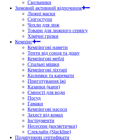
Скельники
Зимовий активний відпочинок
Лижні маски
Снігоступи
Чохли для лиж
Товари для лижного сервісу
Хімічні грілки
Кемпінг
Кемпінгові намети
Тенти від сонця та дощу
Кемпінгові меблі
Спальні мішки
Кемпінгові ліхтарі
Килимки та каремати
Приготування їжі
Казанки (кани)
Ємності для води
Посуд
Гамаки
Кемпінгові насоси
Захист від комах
Інструменти
Несесери (косметички)
Слеклайн (Slackline)
Подарункові сертифікати