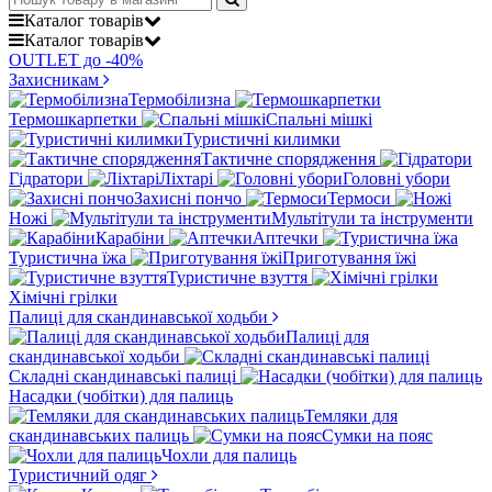
Каталог
товарів
Каталог
товарів
OUTLET до -40%
Захисникам
Термобілизна
Термошкарпетки
Спальні мішкі
Туристичні килимки
Тактичне спорядження
Гідратори
Ліхтарі
Головні убори
Захисні пончо
Термоси
Ножі
Мультітули та інструменти
Карабіни
Аптечки
Туристична їжа
Приготування їжі
Туристичне взуття
Хімічні грілки
Палиці для скандинавської ходьби
Палиці для
скандинавської ходьби
Складні скандинавські палиці
Насадки (чобітки) для палиць
Темляки для
скандинавських палиць
Сумки на пояс
Чохли для палиць
Туристичний одяг