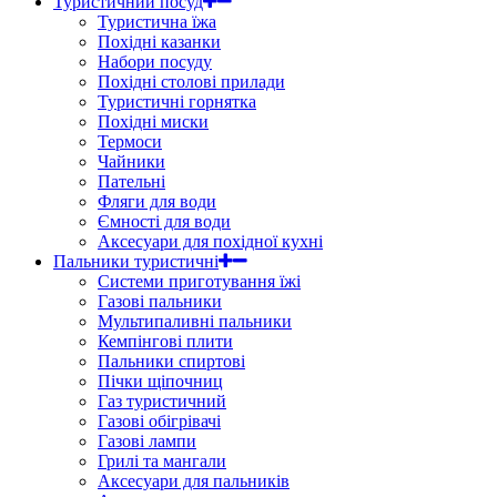
Туристичний посуд
Туристична їжа
Похідні казанки
Набори посуду
Похідні столові прилади
Туристичні горнятка
Похідні миски
Термоси
Чайники
Пательні
Фляги для води
Ємності для води
Аксесуари для похідної кухні
Пальники туристичні
Системи приготування їжі
Газові пальники
Мультипаливні пальники
Кемпінгові плити
Пальники спиртові
Пічки щіпочниц
Газ туристичний
Газові обігрівачі
Газові лампи
Грилі та мангали
Аксесуари для пальників