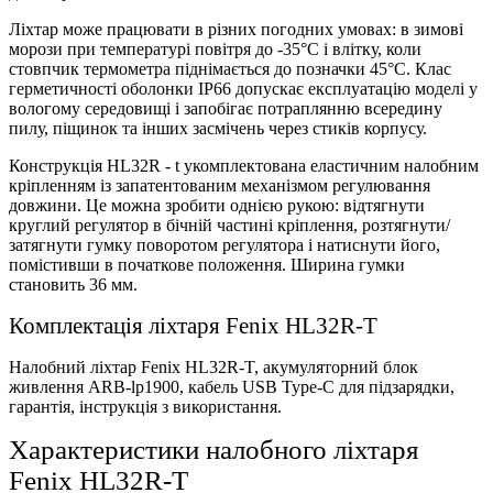
Ліхтар може працювати в різних погодних умовах: в зимові
морози при температурі повітря до -35°C і влітку, коли
стовпчик термометра піднімається до позначки 45°C. Клас
герметичності оболонки IP66 допускає експлуатацію моделі у
вологому середовищі і запобігає потраплянню всередину
пилу, піщинок та інших засмічень через стиків корпусу.
Конструкція HL32R - t укомплектована еластичним налобним
кріпленням із запатентованим механізмом регулювання
довжини. Це можна зробити однією рукою: відтягнути
круглий регулятор в бічній частині кріплення, розтягнути/
затягнути гумку поворотом регулятора і натиснути його,
помістивши в початкове положення. Ширина гумки
становить 36 мм.
Комплектація ліхтаря Fenix HL32R-T
Налобний ліхтар Fenix HL32R-T, акумуляторний блок
живлення ARB-lp1900, кабель USB Type-C для підзарядки,
гарантія, інструкція з використання.
Характеристики налобного ліхтаря
Fenix HL32R-T