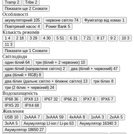
Tramp
2
Tribe
2
Показати ще 2
Сховати
Особливості
акумуляторний
105
червоне світло
74
Фумігатор від комах
1
Повітряний насос
4
Power Bank
5
Кількість режимів
1
4
2
18
3
29
4
30
5
51
6
31
7
21
8
17
9
2
10
3
11
3
Показати ще 1
Сховати
Світлодіоди
один білий
64
три (білий + 2 червоних)
10
один білий (направлене світло)
2
два (білий + червоний)
47
два (білий + RGB)
8
два білих (дальнє світло + ближнє світло)
13
три білих
8
три (2 білих + червоний)
24
Водозахищеність
IP68
36
IPX8
13
IP67
32
IP66
21
IPX7
8
IPX6
7
IPX5
20
IPX4
68
Живлення
USB
10
2xAAA
7
3xAAA
59
4xAAA
8
1xAA
3
2xAA
5
3xAA
5
Акумулятор LI-ion / Li-po
63
Акумулятор 16340
3
Акумулятор 18650
27