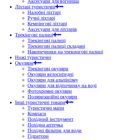
Аксесуари для вогнища
Ліхтарі туристичні
Налобні ліхтарі
Ручні ліхтарі
Кемпінгові ліхтарі
Аксесуари для ліхтарів
Трекінгові палиці
Трекінгові палиці
Трекінгові палиці складані
Наконечники на трекингові палиці
Ножі туристичні
Окуляри
Трекінгові окуляри
Окуляри велосипедні
Окуляри для альпінізму
Окуляри для відпочинку на воді
Фотохромні окуляри
Поляризаційні окуляри
Інші туристичні товари
Туристичні мапи
Компаси
Похідний інструмент
Похідна аптечка
Похідні фільтри для води
Гідратори