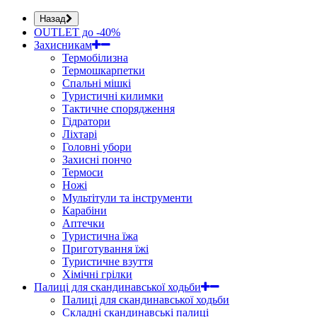
Назад
OUTLET до -40%
Захисникам
Термобілизна
Термошкарпетки
Спальні мішкі
Туристичні килимки
Тактичне спорядження
Гідратори
Ліхтарі
Головні убори
Захисні пончо
Термоси
Ножі
Мультітули та інструменти
Карабіни
Аптечки
Туристична їжа
Приготування їжі
Туристичне взуття
Хімічні грілки
Палиці для скандинавської ходьби
Палиці для скандинавської ходьби
Складні скандинавські палиці