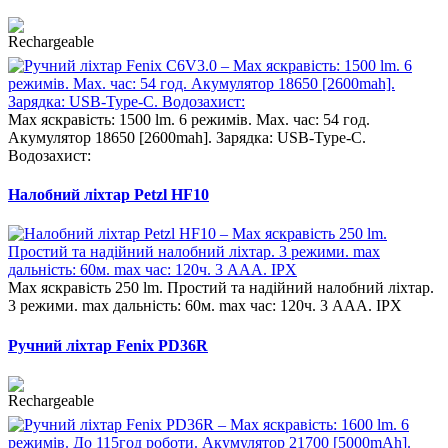
Max яскравість: 1500 lm. 6 режимів. Max. час: 54 год.
Акумулятор 18650 [2600mah]. Зарядка: USB-Type-C.
Водозахист:
Налобний ліхтар Petzl HF10
Max яскравість 250 lm. Простий та надійний налобний ліхтар.
3 режими. max дальність: 60м. max час: 120ч. 3 AAA. IPX
Ручний ліхтар Fenix PD36R