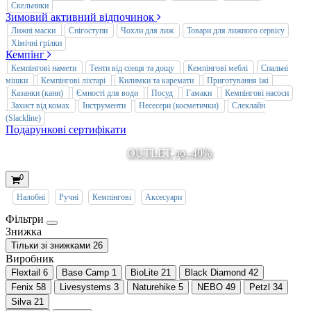
Скельники
Зимовий активний відпочинок
Лижні маски
Снігоступи
Чохли для лиж
Товари для лижного сервісу
Хімічні грілки
Кемпінг
Кемпінгові намети
Тенти від сонця та дощу
Кемпінгові меблі
Спальні
мішки
Кемпінгові ліхтарі
Килимки та каремати
Приготування їжі
Казанки (кани)
Ємності для води
Посуд
Гамаки
Кемпінгові насоси
Захист від комах
Інструменти
Несесери (косметички)
Слеклайн
(Slackline)
Подарункові сертифікати
OUTLET до -40%
0
Налобні
Ручні
Кемпінгові
Аксесуари
Фільтри
Знижка
Тільки зі знижками
26
Виробник
Flextail
6
Base Camp
1
BioLite
21
Black Diamond
42
Fenix
58
Livesystems
3
Naturehike
5
NEBO
49
Petzl
34
Silva
21