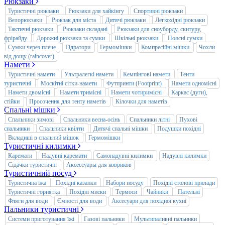
Рюкзаки
Туристичні рюкзаки
Рюкзаки для хайкінгу
Спортивні рюкзаки
Велорюкзаки
Рюкзак для міста
Дитячі рюкзаки
Легкохідні рюкзаки
Тактичні рюкзаки
Рюкзаки складані
Рюкзаки для сноуборду, скитуру,
фрірайду
Дорожні рюкзаки та сумки
Шкільні рюкзаки
Поясні сумки
Сумки через плече
Гідратори
Гермомішки
Компресійні мішки
Чохли
від дощу (raincover)
Намети
Туристичні намети
Ультралегкі намети
Кемпінгові намети
Тенти
туристичні
Москітні сітки-намети
Футпринти (Footprint)
Намети одномісні
Намети двомісні
Намети тримісні
Намети чотиримісні
Каркас (дуги),
стійки
Просочення для тенту наметів
Кілочки для наметів
Спальні мішки
Спальники зимові
Спальники весна-осінь
Спальники літні
Пухові
спальники
Спальники квілти
Дитячі спальні мішки
Подушки похідні
Вкладиші в спальний мішок
Гермомішки
Туристичні килимки
Каремати
Надувні каремати
Самонадувні килимки
Надувні килимки
Сідачки туристичні
Аксессуары для ковриков
Туристичний посуд
Туристична їжа
Похідні казанки
Набори посуду
Похідні столові прилади
Туристичні горнятка
Похідні миски
Термоси
Чайники
Пательні
Фляги для води
Ємності для води
Аксесуари для похідної кухні
Пальники туристичні
Системи приготування їжі
Газові пальники
Мультипаливні пальники