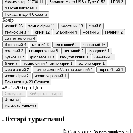
Акумулятор 21700
11
Зарядка Micro-USB / Type-C
52
LR06
3
4 D-cell batteries
1
Показати ще 4
Сховати
Колір
чорний
26
темно-сірий
11
болотний
13
сірий
8
темно-синій
7
синій
12
блакитний
4
жовтий
5
зелений
2
світло-зелений
4
бірюзовий
4
м'ятний
3
пляшковий
2
червоний
16
рожевий
2
помаранчевий
8
цегляний
2
бордовий
1
бузковий
2
фіолетовий
3
камуфляжний
1
бежевий
1
білий
7
темно-синій / темно-сірий
1
зелено-сірий
1
сіро-жовтий
2
темно-зелений/світло-зелений
1
чорно-білий
1
чорно-сірий
2
чорно-червоний
1
Показати ще 20
Сховати
48
-
18200
грн
Ціна
Скасувати
Виберіть фільтри
Фільтри
Виберіть фільтри
Ліхтарі туристичні
Сортувати: