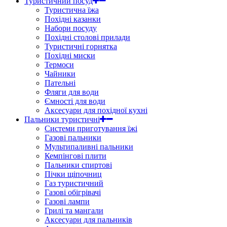
Туристичний посуд
Туристична їжа
Похідні казанки
Набори посуду
Похідні столові прилади
Туристичні горнятка
Похідні миски
Термоси
Чайники
Пательні
Фляги для води
Ємності для води
Аксесуари для похідної кухні
Пальники туристичні
Системи приготування їжі
Газові пальники
Мультипаливні пальники
Кемпінгові плити
Пальники спиртові
Пічки щіпочниц
Газ туристичний
Газові обігрівачі
Газові лампи
Грилі та мангали
Аксесуари для пальників