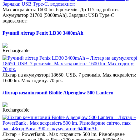
Max яскравість: 1600 lm. 6 режимів. До 115год роботи.
Акумулятор 21700 [5000mAh]. Зарядка: USB Type-C.
водозахист:
Ручний ліхтар Fenix LD30 3400mAh
Ліхтар на акумуляторі 18650. USB. 7 режимів. Max яскравість:
1600 lm. Max годину: 70 рік.
Ліхтар кемпінговий Biolite Alpenglow 500 Lantern
Ліхтар + PowerBank . Max яскравість 500 lm. Різнобарвне
світло. max час: 48год.Вага: 390 г. акумулятор: 6400mAh.