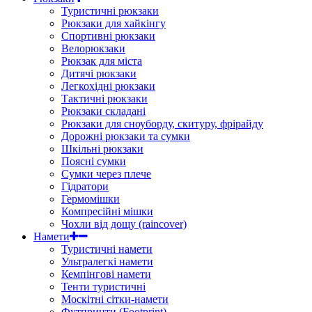
Туристичні рюкзаки
Рюкзаки для хайкінгу
Спортивні рюкзаки
Велорюкзаки
Рюкзак для міста
Дитячі рюкзаки
Легкохідні рюкзаки
Тактичні рюкзаки
Рюкзаки складані
Рюкзаки для сноуборду, скитуру, фрірайду
Дорожні рюкзаки та сумки
Шкільні рюкзаки
Поясні сумки
Сумки через плече
Гідратори
Гермомішки
Компресійні мішки
Чохли від дощу (raincover)
Намети
Туристичні намети
Ультралегкі намети
Кемпінгові намети
Тенти туристичні
Москітні сітки-намети
Футпринти (Footprint)