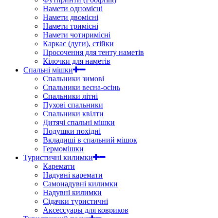
Намети одномісні
Намети двомісні
Намети тримісні
Намети чотиримісні
Каркас (дуги), стійки
Просочення для тенту наметів
Кілочки для наметів
Спальні мішки
Спальники зимові
Спальники весна-осінь
Спальники літні
Пухові спальники
Спальники квілти
Дитячі спальні мішки
Подушки похідні
Вкладиші в спальний мішок
Гермомішки
Туристичні килимки
Каремати
Надувні каремати
Самонадувні килимки
Надувні килимки
Сідачки туристичні
Аксессуары для ковриков