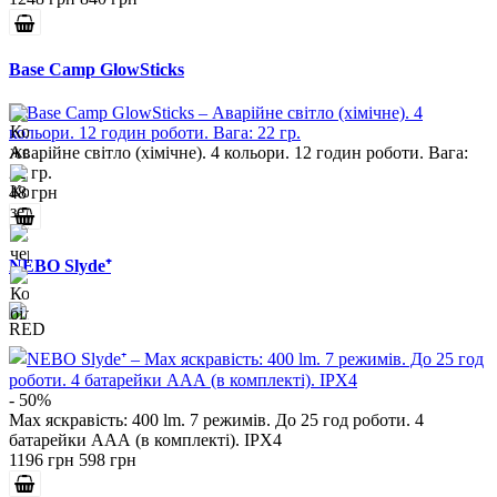
Base Camp GlowSticks
Аварійне світло (хімічне). 4 кольори. 12 годин роботи. Вага:
22 гр.
48 грн
NEBO Slyde⁺
- 50%
Max яскравість: 400 lm. 7 режимів. До 25 год роботи. 4
батарейки ААА (в комплекті). IPX4
1196 грн
598 грн