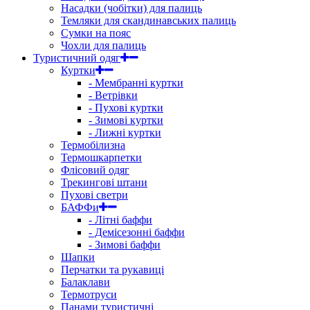
Насадки (чобітки) для палиць
Темляки для скандинавських палиць
Сумки на пояс
Чохли для палиць
Туристичний одяг
Куртки
- Мембранні куртки
- Ветрівки
- Пухові куртки
- Зимові куртки
- Лижні куртки
Термобілизна
Термошкарпетки
Флісовий одяг
Трекингові штани
Пухові светри
БАФФи
- Літні баффи
- Демісезонні баффи
- Зимові баффи
Шапки
Перчатки та рукавиці
Балаклави
Термотруси
Панами туристичні