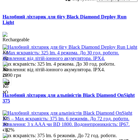
Налобний ліхтарик для бігу Black Diamond Deploy Run
Light
Max яскравість: 325 lm. 4 режима. До 30 год. роботи.
Живлення: від літій-іонного акумулятора. IPX4.
2990 грн
Налобний ліхтарик для альпіністів Black Diamond OnSight
375
- 32%
Max яскравість: 375 lm. 6 режимів. До 72 год. роботи.