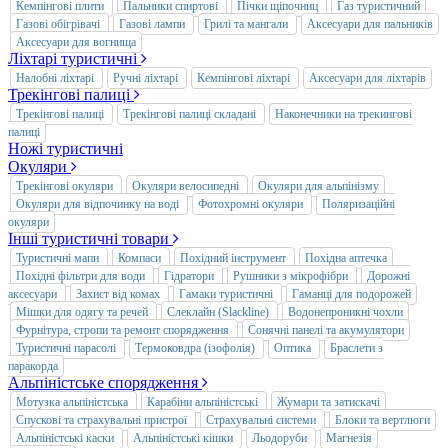
Кемпінгові плити
Пальники спиртові
Пічки щіпочниц
Газ туристичний
Газові обігрівачі
Газові лампи
Грилі та мангали
Аксесуари для пальників
Аксесуари для вогнища
Ліхтарі туристичні
Налобні ліхтарі
Ручні ліхтарі
Кемпінгові ліхтарі
Аксесуари для ліхтарів
Трекінгові палиці
Трекінгові палиці
Трекінгові палиці складані
Наконечники на трекингові
палиці
Ножі туристичні
Окуляри
Трекінгові окуляри
Окуляри велосипедні
Окуляри для альпінізму
Окуляри для відпочинку на воді
Фотохромні окуляри
Поляризаційні
окуляри
Інші туристичні товари
Туристичні мапи
Компаси
Похідний інструмент
Похідна аптечка
Похідні фільтри для води
Гідратори
Рушники з мікрофібри
Дорожні
аксесуари
Захист від комах
Гамаки туристичні
Гаманці для подорожей
Мішки для одягу та речей
Слеклайн (Slackline)
Водонепроникні чохли
Фурнітура, стропи та ремонт спорядження
Сонячні панелі та акумулятори
Туристичні парасолі
Термоковдра (ізофолія)
Оптика
Браслети з
паракорда
Альпіністське спорядження
Мотузка альпіністська
Карабіни альпіністські
Жумари та затискачі
Спускові та страхувальні пристрої
Страхувальні системи
Блоки та вертлюги
Альпіністські каски
Альпіністські кішки
Льодоруби
Магнезія