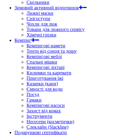
Скельники
Зимовий активний відпочинок
Лижні маски
Снігоступи
Чохли для лиж
Товари для лижного сервісу
Хімічні грілки
Кемпінг
Кемпінгові намети
Тенти від сонця та дощу
Кемпінгові меблі
Спальні мішки
Кемпінгові ліхтарі
Килимки та каремати
Приготування їжі
Казанки (кани)
Ємності для води
Посуд
Гамаки
Кемпінгові насоси
Захист від комах
Інструменти
Несесери (косметички)
Слеклайн (Slackline)
Подарункові сертифікати