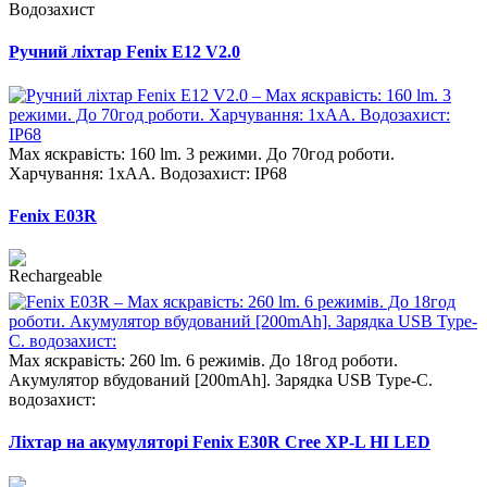
Водозахист
Ручний ліхтар Fenix E12 V2.0
Max яскравість: 160 lm. 3 режими. До 70год роботи.
Харчування: 1xAA. Водозахист: IP68
Fenix E03R
Max яскравість: 260 lm. 6 режимів. До 18год роботи.
Акумулятор вбудований [200mAh]. Зарядка USB Type-C.
водозахист:
Ліхтар на акумуляторі Fenix E30R Cree XP-L HI LED