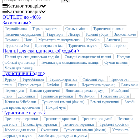
Каталог
товарів
Каталог
товарів
OUTLET до -40%
Захисникам
Термобілизна
Термошкарпетки
Спальні мішкі
Туристичні килимки
Тактичне спорядження
Гідратори
Ліхтарі
Головні убори
Захисні пончо
Термоси
Ножі
Мультітули та інструменти
Карабіни
Аптечки
Туристична їжа
Приготування їжі
Туристичне взуття
Хімічні грілки
Палиці для скандинавської ходьби
Палиці для скандинавської ходьби
Складні скандинавські палиці
Насадки
(чобітки) для палиць
Темляки для скандинавських палиць
Сумки на пояс
Чохли для палиць
Туристичний одяг
Куртки
Термобілизна
Термошкарпетки
Флісовий одяг
Трекингові
штани
Пухові светри
БАФФи
Шапки
Перчатки та рукавиці
Балаклави
Термотруси
Панами туристичні
Лонгсливи, реглани, худи
Мембранні
штани
Дощовики
Трекингові рубашки
Футболки
Трекингові шорти
Кепки та бейсболки
Туристичні гамаші (бахіли)
Ремені туристичні
Засоби
для прання, просочення
Похідні чуні
Туристичне взуття
Трекингові черевики
Трекингові кросівки
Трекінгові сандалії
Черевики
для міста
Високогірні черевики
Тактиччні черевики
Трейлові кросівки
Кросівки для міста
Скельники
Туристичні гамаші (бахіли)
Устілки та
шнурки для взуття
Засоби для догляду за взуттям