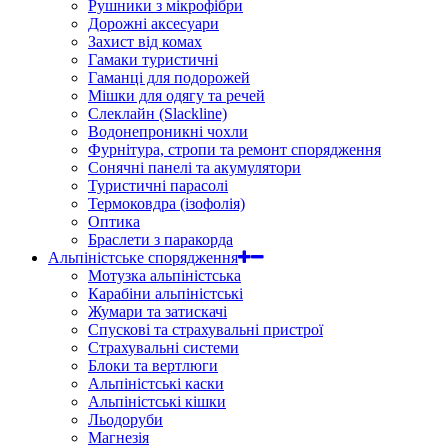
Рушники з мікрофібри
Дорожні аксесуари
Захист від комах
Гамаки туристичні
Гаманці для подорожей
Мішки для одягу та речей
Слеклайн (Slackline)
Водонепроникні чохли
Фурнітура, стропи та ремонт спорядження
Сонячні панелі та акумулятори
Туристичні парасолі
Термоковдра (ізофолія)
Оптика
Браслети з паракорда
Альпіністське спорядження
Мотузка альпіністська
Карабіни альпіністські
Жумари та затискачі
Спускові та страхувальні пристрої
Страхувальні системи
Блоки та вертлюги
Альпіністські каски
Альпіністські кішки
Льодоруби
Магнезія