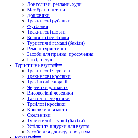
Лонгсливи, реглани, худи
Мембранні штани
Дощовики
Трекингові рубашки
Футболки
Трекингові шорти
Кепки та бейсболки
Туристичні гамаші (бахіли)
Ремені туристичні
Засоби для прання, просочення
Похідні чуні
Туристичне взуття
Трекингові черевики
Трекингові кросівки
Трекінгові сандалії
Черевики для міста
Високогірні черевики
Тактиччні черевики
Трейлові кросівки
Кросівки для міста
Скельники
Туристичні гамаші (бахіли)
Устілки та шнурки для взуття
Засоби для догляду за взуттям
Рюкзаки