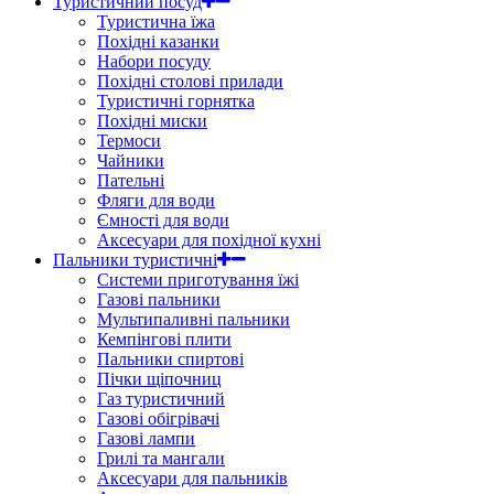
Туристичний посуд
Туристична їжа
Похідні казанки
Набори посуду
Похідні столові прилади
Туристичні горнятка
Похідні миски
Термоси
Чайники
Пательні
Фляги для води
Ємності для води
Аксесуари для похідної кухні
Пальники туристичні
Системи приготування їжі
Газові пальники
Мультипаливні пальники
Кемпінгові плити
Пальники спиртові
Пічки щіпочниц
Газ туристичний
Газові обігрівачі
Газові лампи
Грилі та мангали
Аксесуари для пальників