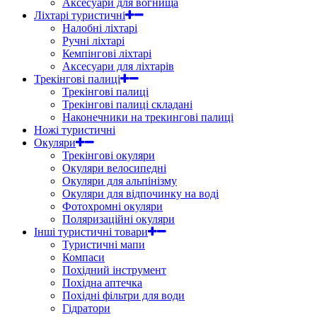
Аксесуари для вогнища
Ліхтарі туристичні
Налобні ліхтарі
Ручні ліхтарі
Кемпінгові ліхтарі
Аксесуари для ліхтарів
Трекінгові палиці
Трекінгові палиці
Трекінгові палиці складані
Наконечники на трекингові палиці
Ножі туристичні
Окуляри
Трекінгові окуляри
Окуляри велосипедні
Окуляри для альпінізму
Окуляри для відпочинку на воді
Фотохромні окуляри
Поляризаційні окуляри
Інші туристичні товари
Туристичні мапи
Компаси
Похідний інструмент
Похідна аптечка
Похідні фільтри для води
Гідратори