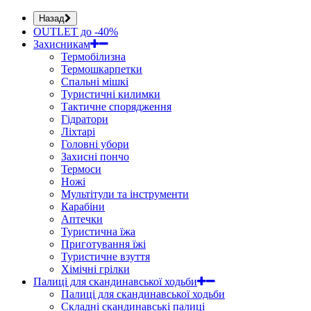
Назад
OUTLET до -40%
Захисникам
Термобілизна
Термошкарпетки
Спальні мішкі
Туристичні килимки
Тактичне спорядження
Гідратори
Ліхтарі
Головні убори
Захисні пончо
Термоси
Ножі
Мультітули та інструменти
Карабіни
Аптечки
Туристична їжа
Приготування їжі
Туристичне взуття
Хімічні грілки
Палиці для скандинавської ходьби
Палиці для скандинавської ходьби
Складні скандинавські палиці