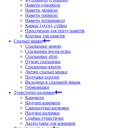
Намети одномісні
Намети двомісні
Намети тримісні
Намети чотиримісні
Каркас (дуги), стійки
Просочення для тенту наметів
Кілочки для наметів
Спальні мішки
Спальники зимові
Спальники весна-осінь
Спальники літні
Пухові спальники
Спальники квілти
Дитячі спальні мішки
Подушки похідні
Вкладиші в спальний мішок
Гермомішки
Туристичні килимки
Каремати
Надувні каремати
Самонадувні килимки
Надувні килимки
Сідачки туристичні
Аксессуары для ковриков