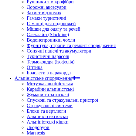
Рушники з мікрофібри
Дорожні аксесуари
Захист від комах
Гамаки туристичні
Гаманці для подорожей
Мішки для одягу та речей
Слеклайн (Slackline)
Водонепроникні чохли
Фурнітура, стропи та ремонт спорядження
Сонячні панелі та акумулятори
Туристичні парасолі
Термоковдра (ізофолія)
Оптика
Браслети з паракорда
Альпіністське спорядження
Мотузка альпіністська
Карабіни альпіністські
Жумари та затискачі
Спускові та страхувальні пристрої
Страхувальні системи
Блоки та вертлюги
Альпіністські каски
Альпіністські кішки
Льодоруби
Магнезія