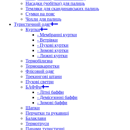
Насадки (чобітки) для палиць
Темляки для скандинавських палиць
Сумки на пояс
Чохли для палиць
Туристичний одяг
Куртки
- Мембранні куртки
- Ветрівки
- Пухові куртки
- Зимові куртки
- Лижні куртки
Термобілизна
Термошкарпетки
Флісовий одяг
Трекингові штани
Пухові светри
БАФФи
- Літні баффи
- Демісезонні баффи
- Зимові баффи
Шапки
Перчатки та рукавиці
Балаклави
Термотруси
Панами туристичні