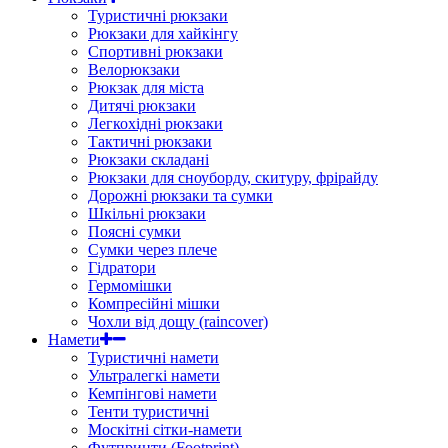
Туристичні рюкзаки
Рюкзаки для хайкінгу
Спортивні рюкзаки
Велорюкзаки
Рюкзак для міста
Дитячі рюкзаки
Легкохідні рюкзаки
Тактичні рюкзаки
Рюкзаки складані
Рюкзаки для сноуборду, скитуру, фрірайду
Дорожні рюкзаки та сумки
Шкільні рюкзаки
Поясні сумки
Сумки через плече
Гідратори
Гермомішки
Компресійні мішки
Чохли від дощу (raincover)
Намети
Туристичні намети
Ультралегкі намети
Кемпінгові намети
Тенти туристичні
Москітні сітки-намети
Футпринти (Footprint)