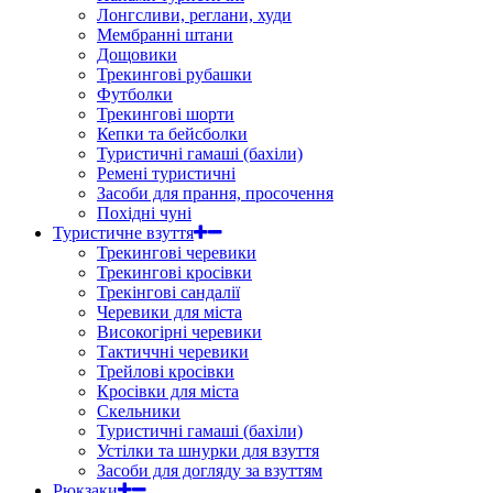
Лонгсливи, реглани, худи
Мембранні штани
Дощовики
Трекингові рубашки
Футболки
Трекингові шорти
Кепки та бейсболки
Туристичні гамаші (бахіли)
Ремені туристичні
Засоби для прання, просочення
Похідні чуні
Туристичне взуття
Трекингові черевики
Трекингові кросівки
Трекінгові сандалії
Черевики для міста
Високогірні черевики
Тактиччні черевики
Трейлові кросівки
Кросівки для міста
Скельники
Туристичні гамаші (бахіли)
Устілки та шнурки для взуття
Засоби для догляду за взуттям
Рюкзаки