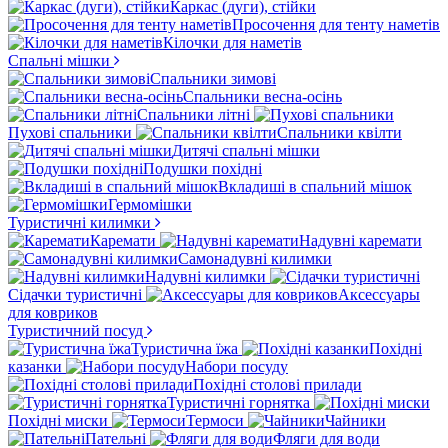
Каркас (дуги), стійки
Просочення для тенту наметів
Кілочки для наметів
Спальні мішки
Спальники зимові
Спальники весна-осінь
Спальники літні
Пухові спальники
Спальники квілти
Дитячі спальні мішки
Подушки похідні
Вкладиші в спальний мішок
Гермомішки
Туристичні килимки
Каремати
Надувні каремати
Самонадувні килимки
Надувні килимки
Сідачки туристичні
Аксессуары
для ковриков
Туристичний посуд
Туристична їжа
Похідні
казанки
Набори посуду
Похідні столові прилади
Туристичні горнятка
Похідні миски
Термоси
Чайники
Пательні
Фляги для води