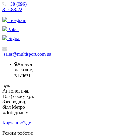
+38 (096)
812-88-22
Telegram
Viber
Signal
sales@multisport.com.ua
Адреса
магазину
в Києві
вул.
Антоновича,
165 (з боку вул.
Загородня),
біля Метро
«Либідська»
Карта проїзду
Режим роботи: