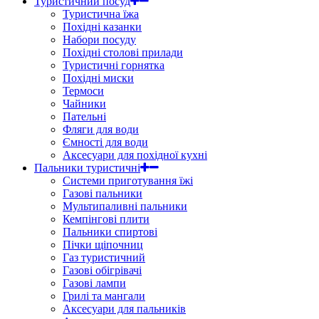
Туристичний посуд
Туристична їжа
Похідні казанки
Набори посуду
Похідні столові прилади
Туристичні горнятка
Похідні миски
Термоси
Чайники
Пательні
Фляги для води
Ємності для води
Аксесуари для похідної кухні
Пальники туристичні
Системи приготування їжі
Газові пальники
Мультипаливні пальники
Кемпінгові плити
Пальники спиртові
Пічки щіпочниц
Газ туристичний
Газові обігрівачі
Газові лампи
Грилі та мангали
Аксесуари для пальників