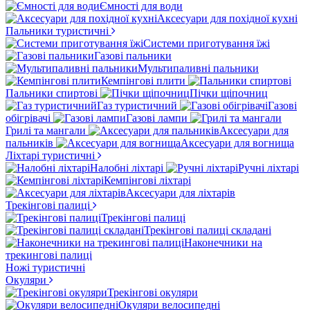
Ємності для води
Аксесуари для похідної кухні
Пальники туристичні
Системи приготування їжі
Газові пальники
Мультипаливні пальники
Кемпінгові плити
Пальники спиртові
Пічки щіпочниц
Газ туристичний
Газові
обігрівачі
Газові лампи
Грилі та мангали
Аксесуари для
пальників
Аксесуари для вогнища
Ліхтарі туристичні
Налобні ліхтарі
Ручні ліхтарі
Кемпінгові ліхтарі
Аксесуари для ліхтарів
Трекінгові палиці
Трекінгові палиці
Трекінгові палиці складані
Наконечники на
трекингові палиці
Ножі туристичні
Окуляри
Трекінгові окуляри
Окуляри велосипедні