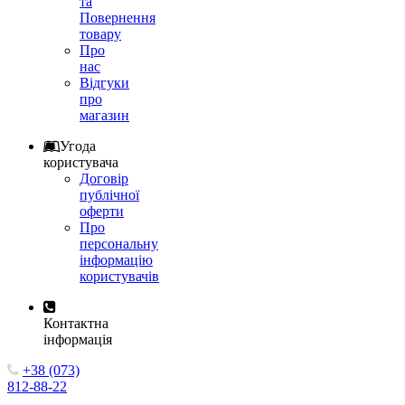
та
Повернення
товару
Про
нас
Відгуки
про
магазин
Угода
користувача
Договір
публічної
оферти
Про
персональну
інформацію
користувачів
Контактна
інформація
+38 (073)
812-88-22