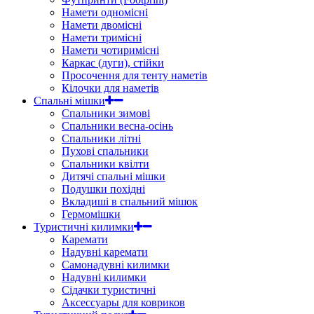
Намети одномісні
Намети двомісні
Намети тримісні
Намети чотиримісні
Каркас (дуги), стійки
Просочення для тенту наметів
Кілочки для наметів
Спальні мішки
Спальники зимові
Спальники весна-осінь
Спальники літні
Пухові спальники
Спальники квілти
Дитячі спальні мішки
Подушки похідні
Вкладиші в спальний мішок
Гермомішки
Туристичні килимки
Каремати
Надувні каремати
Самонадувні килимки
Надувні килимки
Сідачки туристичні
Аксессуары для ковриков