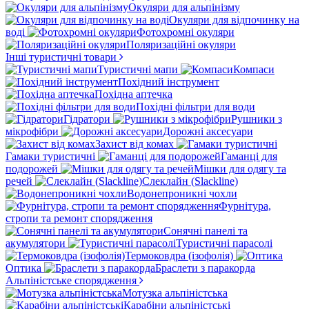
Окуляри для альпінізму
Окуляри для відпочинку на
воді
Фотохромні окуляри
Поляризаційні окуляри
Інші туристичні товари
Туристичні мапи
Компаси
Похідний інструмент
Похідна аптечка
Похідні фільтри для води
Гідратори
Рушники з
мікрофібри
Дорожні аксесуари
Захист від комах
Гамаки туристичні
Гаманці для
подорожей
Мішки для одягу та
речей
Слеклайн (Slackline)
Водонепроникні чохли
Фурнітура,
стропи та ремонт спорядження
Сонячні панелі та
акумулятори
Туристичні парасолі
Термоковдра (ізофолія)
Оптика
Браслети з паракорда
Альпіністське спорядження
Мотузка альпіністська
Карабіни альпіністські