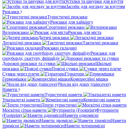
Устілки та шнурки для взуття
Засоби для догляду за взуттям
Рюкзаки
Туристичні рюкзаки
Рюкзаки для хайкінгу
Спортивні рюкзаки
Велорюкзаки
Рюкзак для міста
Дитячі рюкзаки
Легкохідні рюкзаки
Тактичні рюкзаки
Рюкзаки складані
Рюкзаки для
сноуборду, скитуру, фрірайду
Дорожні рюкзаки та сумки
Шкільні
рюкзаки
Поясні сумки
Сумки через плече
Гідратори
Гермомішки
Компресійні мішки
Чохли від дощу (raincover)
Намети
Туристичні намети
Ультралегкі намети
Кемпінгові намети
Тенти туристичні
Москітні сітки-намети
Футпринти
(Footprint)
Намети одномісні
Намети двомісні
Намети
тримісні
Намети чотиримісні