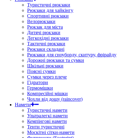
Туристичні рюкзаки
Рюкзаки для хайкінгу
Спортивні рюкзаки
Велорюкзаки
Рюкзак для міста
Дитячі рюкзаки
Легкохідні рюкзаки
Тактичні рюкзаки
Рюкзаки складані
Рюкзаки для сноуборду, скитуру, фрірайду
Дорожні рюкзаки та сумки
Шкільні рюкзаки
Поясні сумки
Сумки через плече
Гідратори
Гермомішки
Компресійні мішки
Чохли від дощу (raincover)
Намети
Туристичні намети
Ультралегкі намети
Кемпінгові намети
Тенти туристичні
Москітні сітки-намети
Футпринти (Footprint)