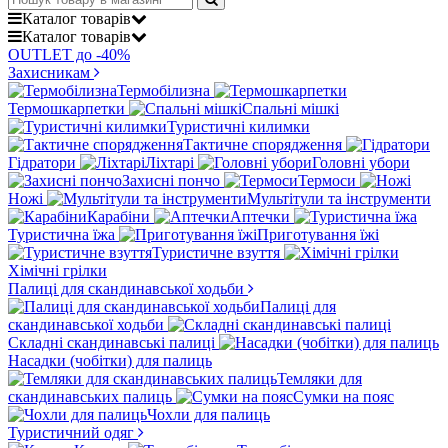
Каталог
товарів
Каталог
товарів
OUTLET до -40%
Захисникам
Термобілизна
Термошкарпетки
Спальні мішкі
Туристичні килимки
Тактичне спорядження
Гідратори
Ліхтарі
Головні убори
Захисні пончо
Термоси
Ножі
Мультітули та інструменти
Карабіни
Аптечки
Туристична їжа
Приготування їжі
Туристичне взуття
Хімічні грілки
Палиці для скандинавської ходьби
Палиці для
скандинавської ходьби
Складні скандинавські палиці
Насадки (чобітки) для палиць
Темляки для
скандинавських палиць
Сумки на пояс
Чохли для палиць
Туристичний одяг