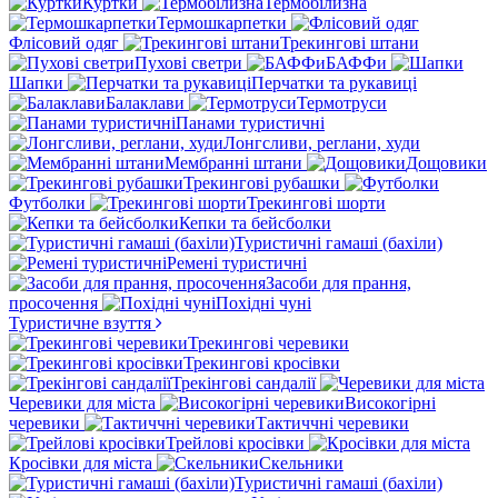
Куртки
Термобілизна
Термошкарпетки
Флісовий одяг
Трекингові штани
Пухові светри
БАФФи
Шапки
Перчатки та рукавиці
Балаклави
Термотруси
Панами туристичні
Лонгсливи, реглани, худи
Мембранні штани
Дощовики
Трекингові рубашки
Футболки
Трекингові шорти
Кепки та бейсболки
Туристичні гамаші (бахіли)
Ремені туристичні
Засоби для прання,
просочення
Похідні чуні
Туристичне взуття
Трекингові черевики
Трекингові кросівки
Трекінгові сандалії
Черевики для міста
Високогірні
черевики
Тактиччні черевики
Трейлові кросівки
Кросівки для міста
Скельники
Туристичні гамаші (бахіли)