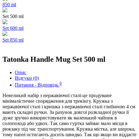
850 ml
Set 500 ml
Set 600 ml
Set 850 ml
Tatonka Handle Mug Set 500 ml
Опис
Відгуки (0)
0
Питання - Відповідь
Невеликий набір з нержавіючої сталі-це продумане
мінімалістичне спорядження для трекінгу. Кружка з
нержавіючої сталі і кришка з нержавіючої сталі глибиною 4 см
мають складні ручки.
За рахунок довгої розкладної ручки її
дуже зручно використовувати як маленький чайник в
солопоході або удвох. Так само гуртка займає мало місця в
рюкзаку під час транспортування. Кружка містка, але широка,
тому напої остигають досить швидко. Так що якщо ви віддаєте