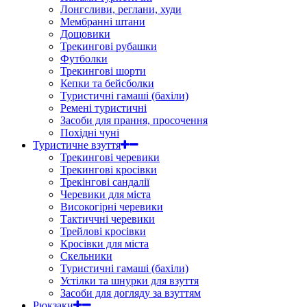
Лонгсливи, реглани, худи
Мембранні штани
Дощовики
Трекингові рубашки
Футболки
Трекингові шорти
Кепки та бейсболки
Туристичні гамаші (бахіли)
Ремені туристичні
Засоби для прання, просочення
Похідні чуні
Туристичне взуття
Трекингові черевики
Трекингові кросівки
Трекінгові сандалії
Черевики для міста
Високогірні черевики
Тактиччні черевики
Трейлові кросівки
Кросівки для міста
Скельники
Туристичні гамаші (бахіли)
Устілки та шнурки для взуття
Засоби для догляду за взуттям
Рюкзаки