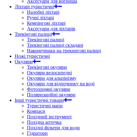
Аксесуари для вогнища
Ліхтарі туристичні
Налобні ліхтарі
Ручні ліхтарі
Кемпінгові ліхтарі
Аксесуари для ліхтарів
Трекінгові палиці
Трекінгові палиці
Трекінгові палиці складані
Наконечники на трекингові палиці
Ножі туристичні
Окуляри
Трекінгові окуляри
Окуляри велосипедні
Окуляри для альпінізму
Окуляри для відпочинку на воді
Фотохромні окуляри
Поляризаційні окуляри
Інші туристичні товари
Туристичні мапи
Компаси
Похідний інструмент
Похідна аптечка
Похідні фільтри для води
Гідратори