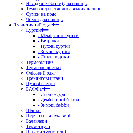
Насадки (чобітки) для палиць
Темляки для скандинавських палиць
Сумки на пояс
Чохли для палиць
Туристичний одяг
Куртки
- Мембранні куртки
- Ветрівки
- Пухові куртки
- Зимові куртки
- Лижні куртки
Термобілизна
Термошкарпетки
Флісовий одяг
Трекингові штани
Пухові светри
БАФФи
- Літні баффи
- Демісезонні баффи
- Зимові баффи
Шапки
Перчатки та рукавиці
Балаклави
Термотруси
Панами туристичні