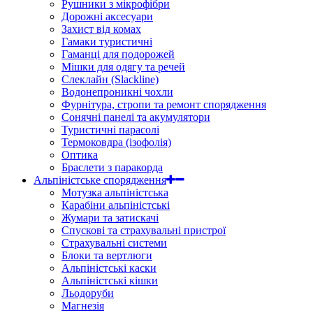
Рушники з мікрофібри
Дорожні аксесуари
Захист від комах
Гамаки туристичні
Гаманці для подорожей
Мішки для одягу та речей
Слеклайн (Slackline)
Водонепроникні чохли
Фурнітура, стропи та ремонт спорядження
Сонячні панелі та акумулятори
Туристичні парасолі
Термоковдра (ізофолія)
Оптика
Браслети з паракорда
Альпіністське спорядження
Мотузка альпіністська
Карабіни альпіністські
Жумари та затискачі
Спускові та страхувальні пристрої
Страхувальні системи
Блоки та вертлюги
Альпіністські каски
Альпіністські кішки
Льодоруби
Магнезія