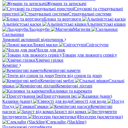
Жумари та затискачі
Спускові та страхувальні
пристрої
Страхувальні системи
Блоки та вертлюги
Альпіністські каски
Альпіністські кішки
Льодоруби
Магнезія
Скельники
Зимовий активний відпочинок
Лижні маски
Снігоступи
Чохли для лиж
Товари для лижного сервісу
Хімічні грілки
Кемпінг
Кемпінгові намети
Тенти від сонця та дощу
Кемпінгові меблі
Спальні
мішки
Кемпінгові ліхтарі
Килимки та каремати
Приготування їжі
Казанки (кани)
Ємності для води
Посуд
Гамаки
Кемпінгові
насоси
Захист від комах
Інструменти
Несесери (косметички)
Слеклайн (Slackline)
Подарункові сертифікати