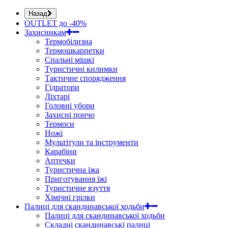
Назад
OUTLET до -40%
Захисникам
Термобілизна
Термошкарпетки
Спальні мішкі
Туристичні килимки
Тактичне спорядження
Гідратори
Ліхтарі
Головні убори
Захисні пончо
Термоси
Ножі
Мультітули та інструменти
Карабіни
Аптечки
Туристична їжа
Приготування їжі
Туристичне взуття
Хімічні грілки
Палиці для скандинавської ходьби
Палиці для скандинавської ходьби
Складні скандинавські палиці