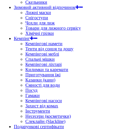
Скельники
Зимовий активний відпочинок
Лижні маски
Снігоступи
Чохли для лиж
Товари для лижного сервісу
Хімічні грілки
Кемпінг
Кемпінгові намети
Тенти від сонця та дощу
Кемпінгові меблі
Спальні мішки
Кемпінгові ліхтарі
Килимки та каремати
Приготування їжі
Казанки (кани)
Ємності для води
Посуд
Гамаки
Кемпінгові насоси
Захист від комах
Інструменти
Несесери (косметички)
Слеклайн (Slackline)
Подарункові сертифікати