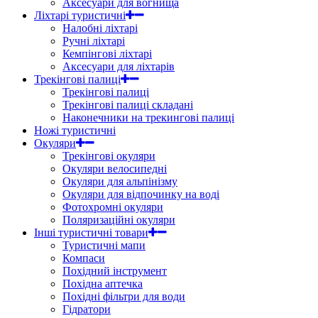
Аксесуари для вогнища
Ліхтарі туристичні
Налобні ліхтарі
Ручні ліхтарі
Кемпінгові ліхтарі
Аксесуари для ліхтарів
Трекінгові палиці
Трекінгові палиці
Трекінгові палиці складані
Наконечники на трекингові палиці
Ножі туристичні
Окуляри
Трекінгові окуляри
Окуляри велосипедні
Окуляри для альпінізму
Окуляри для відпочинку на воді
Фотохромні окуляри
Поляризаційні окуляри
Інші туристичні товари
Туристичні мапи
Компаси
Похідний інструмент
Похідна аптечка
Похідні фільтри для води
Гідратори