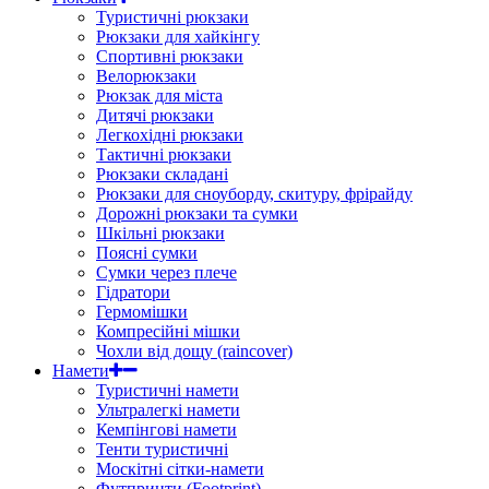
Туристичні рюкзаки
Рюкзаки для хайкінгу
Спортивні рюкзаки
Велорюкзаки
Рюкзак для міста
Дитячі рюкзаки
Легкохідні рюкзаки
Тактичні рюкзаки
Рюкзаки складані
Рюкзаки для сноуборду, скитуру, фрірайду
Дорожні рюкзаки та сумки
Шкільні рюкзаки
Поясні сумки
Сумки через плече
Гідратори
Гермомішки
Компресійні мішки
Чохли від дощу (raincover)
Намети
Туристичні намети
Ультралегкі намети
Кемпінгові намети
Тенти туристичні
Москітні сітки-намети
Футпринти (Footprint)