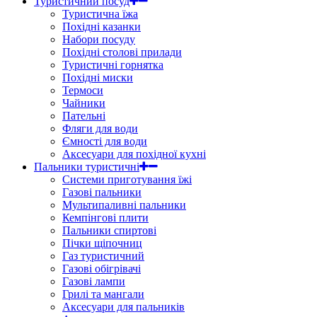
Туристичний посуд
Туристична їжа
Похідні казанки
Набори посуду
Похідні столові прилади
Туристичні горнятка
Похідні миски
Термоси
Чайники
Пательні
Фляги для води
Ємності для води
Аксесуари для похідної кухні
Пальники туристичні
Системи приготування їжі
Газові пальники
Мультипаливні пальники
Кемпінгові плити
Пальники спиртові
Пічки щіпочниц
Газ туристичний
Газові обігрівачі
Газові лампи
Грилі та мангали
Аксесуари для пальників