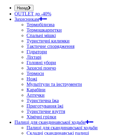
Назад
OUTLET до -40%
Захисникам
Термобілизна
Термошкарпетки
Спальні мішкі
Туристичні килимки
Тактичне спорядження
Гідратори
Ліхтарі
Головні убори
Захисні пончо
Термоси
Ножі
Мультітули та інструменти
Карабіни
Аптечки
Туристична їжа
Приготування їжі
Туристичне взуття
Хімічні грілки
Палиці для скандинавської ходьби
Палиці для скандинавської ходьби
Складні скандинавські палиці