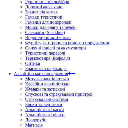
Рушники з мікрофібри
Дорожні аксесуари
Захист від комах
Гамаки туристичні
Гаманці для подорожей
Мішки для одягу та речей
Слеклайн (Slackline)
Водонепроникні чохли
Фурнітура, стропи та ремонт спорядження
Сонячні панелі та акумулятори
Туристичні парасолі
Термоковдра (ізофолія)
Оптика
Браслети з паракорда
Альпіністське спорядження
Мотузка альпіністська
Карабіни альпіністські
Жумари та затискачі
Спускові та страхувальні пристрої
Страхувальні системи
Блоки та вертлюги
Альпіністські каски
Альпіністські кішки
Льодоруби
Магнезія