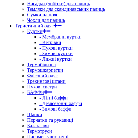
Насадки (чобітки) для палиць
Темляки для скандинавських палиць
Сумки на пояс
Чохли для палиць
Туристичний одяг
Куртки
- Мембранні куртки
- Ветрівки
- Пухові куртки
- Зимові куртки
- Лижні куртки
Термобілизна
Термошкарпетки
Флісовий одяг
Трекингові штани
Пухові светри
БАФФи
- Літні баффи
- Демісезонні баффи
- Зимові баффи
Шапки
Перчатки та рукавиці
Балаклави
Термотруси
Панами туристичні