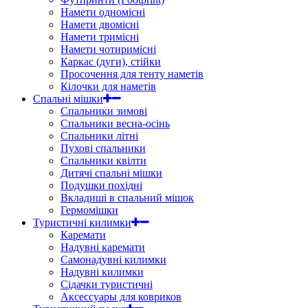
Намети одномісні
Намети двомісні
Намети тримісні
Намети чотиримісні
Каркас (дуги), стійки
Просочення для тенту наметів
Кілочки для наметів
Спальні мішки
Спальники зимові
Спальники весна-осінь
Спальники літні
Пухові спальники
Спальники квілти
Дитячі спальні мішки
Подушки похідні
Вкладиші в спальний мішок
Гермомішки
Туристичні килимки
Каремати
Надувні каремати
Самонадувні килимки
Надувні килимки
Сідачки туристичні
Аксессуары для ковриков