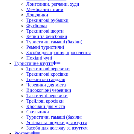
Лонгсливи, реглани, худи
Мембранні штани
Дощовики
Трекингові рубашки
Футболки
Трекингові шорти
Кепки та бейсболки
Туристичні гамаші (бахіли)
Ремені туристичні
Засоби для прання, просочення
Похідні чуні
Туристичне взуття
Трекингові черевики
Трекингові кросівки
Трекінгові сандалії
Черевики для міста
Високогірні черевики
Тактиччні черевики
Трейлові кросівки
Кросівки для міста
Скельники
Туристичні гамаші (бахіли)
Устілки та шнурки для взуття
Засоби для догляду за взуттям
Рюкзаки