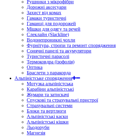
Рушники з мікрофібри
Дорожні аксесуари
Захист від комах
Гамаки туристичні
Гаманці для подорожей
Мішки для одягу та речей
Слеклайн (Slackline)
Водонепроникні чохли
Фурнітура, стропи та ремонт спорядження
Сонячні панелі та акумулятори
Туристичні парасолі
Термоковдра (ізофолія)
Оптика
Браслети з паракорда
Альпіністське спорядження
Мотузка альпіністська
Карабіни альпіністські
Жумари та затискачі
Спускові та страхувальні пристрої
Страхувальні системи
Блоки та вертлюги
Альпіністські каски
Альпіністські кішки
Льодоруби
Магнезія