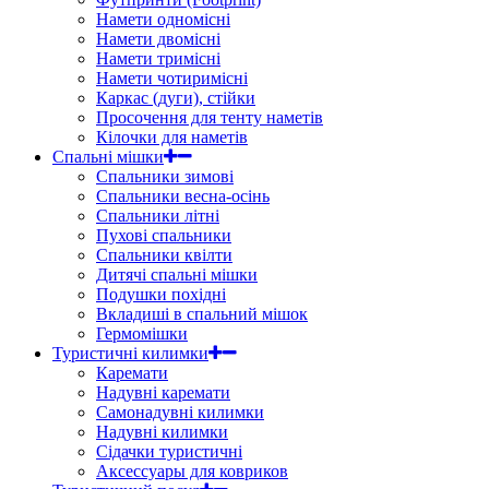
Намети одномісні
Намети двомісні
Намети тримісні
Намети чотиримісні
Каркас (дуги), стійки
Просочення для тенту наметів
Кілочки для наметів
Спальні мішки
Спальники зимові
Спальники весна-осінь
Спальники літні
Пухові спальники
Спальники квілти
Дитячі спальні мішки
Подушки похідні
Вкладиші в спальний мішок
Гермомішки
Туристичні килимки
Каремати
Надувні каремати
Самонадувні килимки
Надувні килимки
Сідачки туристичні
Аксессуары для ковриков