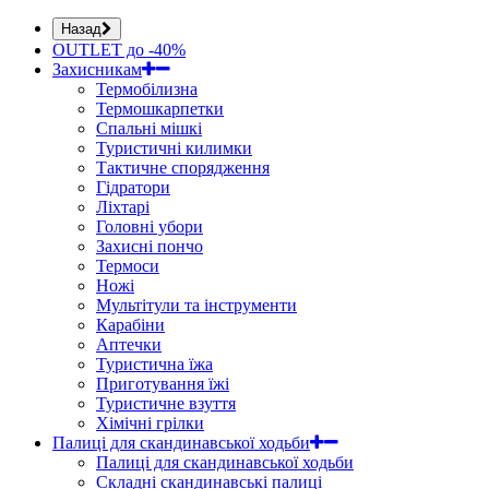
Назад
OUTLET до -40%
Захисникам
Термобілизна
Термошкарпетки
Спальні мішкі
Туристичні килимки
Тактичне спорядження
Гідратори
Ліхтарі
Головні убори
Захисні пончо
Термоси
Ножі
Мультітули та інструменти
Карабіни
Аптечки
Туристична їжа
Приготування їжі
Туристичне взуття
Хімічні грілки
Палиці для скандинавської ходьби
Палиці для скандинавської ходьби
Складні скандинавські палиці