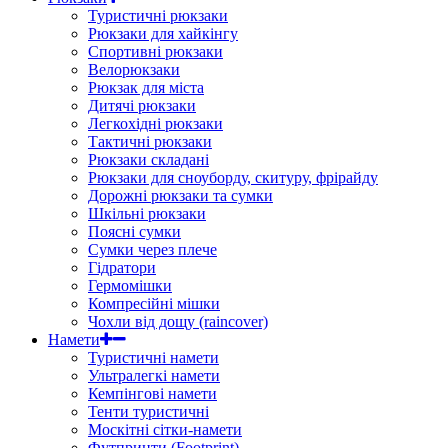
Туристичні рюкзаки
Рюкзаки для хайкінгу
Спортивні рюкзаки
Велорюкзаки
Рюкзак для міста
Дитячі рюкзаки
Легкохідні рюкзаки
Тактичні рюкзаки
Рюкзаки складані
Рюкзаки для сноуборду, скитуру, фрірайду
Дорожні рюкзаки та сумки
Шкільні рюкзаки
Поясні сумки
Сумки через плече
Гідратори
Гермомішки
Компресійні мішки
Чохли від дощу (raincover)
Намети
Туристичні намети
Ультралегкі намети
Кемпінгові намети
Тенти туристичні
Москітні сітки-намети
Футпринти (Footprint)