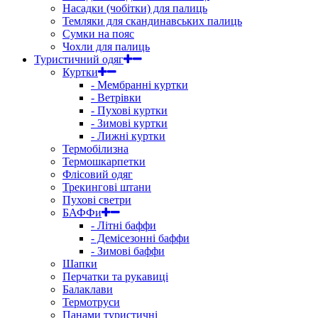
Насадки (чобітки) для палиць
Темляки для скандинавських палиць
Сумки на пояс
Чохли для палиць
Туристичний одяг
Куртки
- Мембранні куртки
- Ветрівки
- Пухові куртки
- Зимові куртки
- Лижні куртки
Термобілизна
Термошкарпетки
Флісовий одяг
Трекингові штани
Пухові светри
БАФФи
- Літні баффи
- Демісезонні баффи
- Зимові баффи
Шапки
Перчатки та рукавиці
Балаклави
Термотруси
Панами туристичні