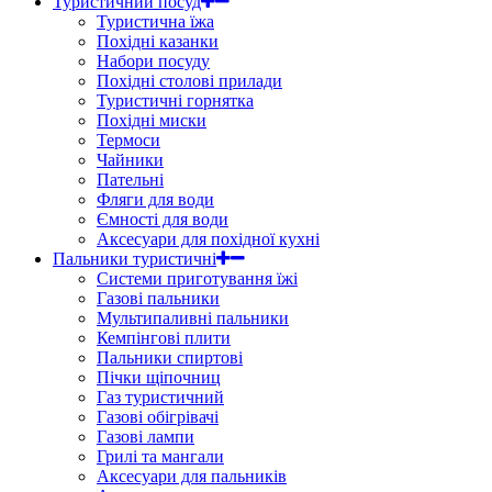
Туристичний посуд
Туристична їжа
Похідні казанки
Набори посуду
Похідні столові прилади
Туристичні горнятка
Похідні миски
Термоси
Чайники
Пательні
Фляги для води
Ємності для води
Аксесуари для похідної кухні
Пальники туристичні
Системи приготування їжі
Газові пальники
Мультипаливні пальники
Кемпінгові плити
Пальники спиртові
Пічки щіпочниц
Газ туристичний
Газові обігрівачі
Газові лампи
Грилі та мангали
Аксесуари для пальників