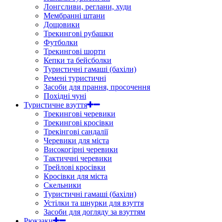
Лонгсливи, реглани, худи
Мембранні штани
Дощовики
Трекингові рубашки
Футболки
Трекингові шорти
Кепки та бейсболки
Туристичні гамаші (бахіли)
Ремені туристичні
Засоби для прання, просочення
Похідні чуні
Туристичне взуття
Трекингові черевики
Трекингові кросівки
Трекінгові сандалії
Черевики для міста
Високогірні черевики
Тактиччні черевики
Трейлові кросівки
Кросівки для міста
Скельники
Туристичні гамаші (бахіли)
Устілки та шнурки для взуття
Засоби для догляду за взуттям
Рюкзаки