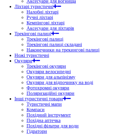
Аксесуари для вогнища
Ліхтарі туристичні
Налобні ліхтарі
Ручні ліхтарі
Кемпінгові ліхтарі
Аксесуари для ліхтарів
Трекінгові палиці
Трекінгові палиці
Трекінгові палиці складані
Наконечники на трекингові палиці
Ножі туристичні
Окуляри
Трекінгові окуляри
Окуляри велосипедні
Окуляри для альпінізму
Окуляри для відпочинку на воді
Фотохромні окуляри
Поляризаційні окуляри
Інші туристичні товари
Туристичні мапи
Компаси
Похідний інструмент
Похідна аптечка
Похідні фільтри для води
Гідратори